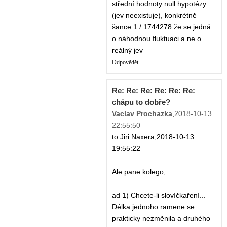
střední hodnoty null hypotézy
(jev neexistuje), konkrétně
šance 1 / 1744278 že se jedná
o náhodnou fluktuaci a ne o
reálný jev
Odpovědět
Re: Re: Re: Re: Re: Re:
chápu to dobře?
Vaclav Prochazka
,
2018-10-13
22:55:50
to Jiri Naxera,2018-10-13
19:55:22
Ale pane kolego,
ad 1) Chcete-li slovíčkaření...
Délka jednoho ramene se
prakticky nezměnila a druhého