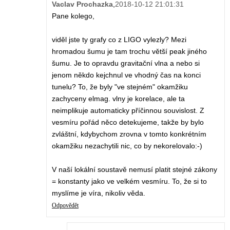
Vaclav Prochazka
,
2018-10-12 21:01:31
Pane kolego,
viděl jste ty grafy co z LIGO vylezly? Mezi
hromadou šumu je tam trochu větší peak jiného
šumu. Je to opravdu gravitační vlna a nebo si
jenom někdo kejchnul ve vhodný čas na konci
tunelu? To, že byly "ve stejném" okamžiku
zachyceny elmag. vlny je korelace, ale ta
neimplikuje automaticky příčinnou souvislost. Z
vesmíru pořád něco detekujeme, takže by bylo
zvláštní, kdybychom zrovna v tomto konkrétním
okamžiku nezachytili nic, co by nekorelovalo:-)
V naší lokální soustavě nemusí platit stejné zákony
= konstanty jako ve velkém vesmíru. To, že si to
myslíme je víra, nikoliv věda.
Odpovědět