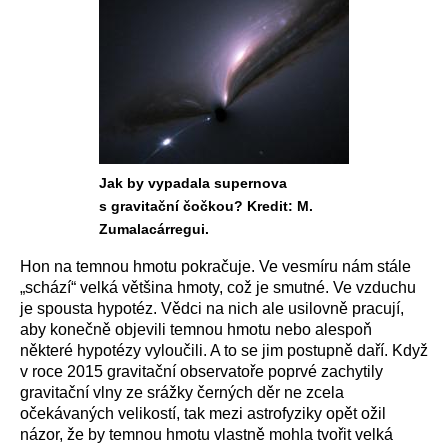
Jak by vypadala supernova
s gravitační čočkou? Kredit: M.
Zumalacárregui.
Hon na temnou hmotu pokračuje. Ve vesmíru nám stále
„schází“ velká většina hmoty, což je smutné. Ve vzduchu
je spousta hypotéz. Vědci na nich ale usilovně pracují,
aby konečně objevili temnou hmotu nebo alespoň
některé hypotézy vyloučili. A to se jim postupně daří. Když
v roce 2015 gravitační observatoře poprvé zachytily
gravitační vlny ze srážky černých děr ne zcela
očekávaných velikostí, tak mezi astrofyziky opět ožil
názor, že by temnou hmotu vlastně mohla tvořit velká