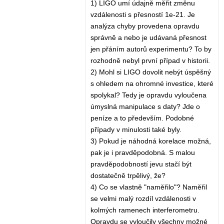
1) LIGO umí údajně měřit změnu
vzdálenosti s přesností 1e-21. Je
analýza chyby provedena opravdu
správně a nebo je udávaná přesnost
jen přáním autorů experimentu? To by
rozhodně nebyl první případ v historii.
2) Mohl si LIGO dovolit nebýt úspěšný
s ohledem na ohromné investice, které
spolykal? Tedy je opravdu vyloučena
úmyslná manipulace s daty? Jde o
peníze a to především. Podobné
případy v minulosti také byly.
3) Pokud je náhodná korelace možná,
pak je i pravděpodobná. S malou
pravděpodobností jevu stačí být
dostatečně trpělivý, že?
4) Co se vlastně "naměřilo"? Naměřil
se velmi malý rozdíl vzdálenosti v
kolmých ramenech interferometru.
Opravdu se vyloučily všechny možné