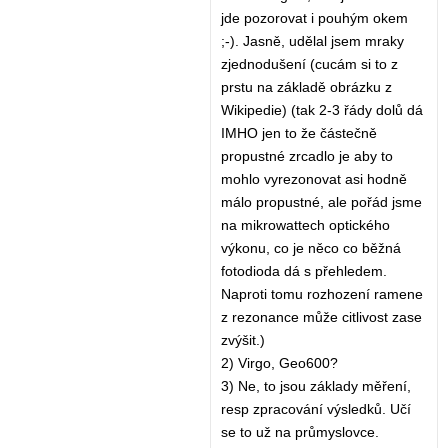
jde pozorovat i pouhým okem
;-). Jasně, udělal jsem mraky
zjednodušení (cucám si to z
prstu na základě obrázku z
Wikipedie) (tak 2-3 řády dolů dá
IMHO jen to že částečně
propustné zrcadlo je aby to
mohlo vyrezonovat asi hodně
málo propustné, ale pořád jsme
na mikrowattech optického
výkonu, co je něco co běžná
fotodioda dá s přehledem.
Naproti tomu rozhození ramene
z rezonance může citlivost zase
zvýšit.)
2) Virgo, Geo600?
3) Ne, to jsou základy měření,
resp zpracování výsledků. Učí
se to už na průmyslovce.