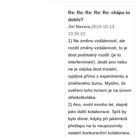
Re: Re: Re: Re: Re: chápu to
dobře?
Jiri Naxera
,
2018-10-13
19:55:22
1) Ne změnu vzdáleností, ale
rozdíl změny vzdáleností, to je
dost podstatný rozdíl. (je to
interferometr). Jestli ano nebo
ne je otázka dost triviální,
vyplývá přímo z experimentu a
změřeného šumu. Myslím, že
ověření toho tvrzení je na úrovni
středoškoláka.
2) Ano, mohl mnoho let, stejně
jako další kolaborace. Spíš by
bylo divné, kdyby při jakémkoli
přešlapu na to neupozornily
ostatní konkurenční kolaborace,