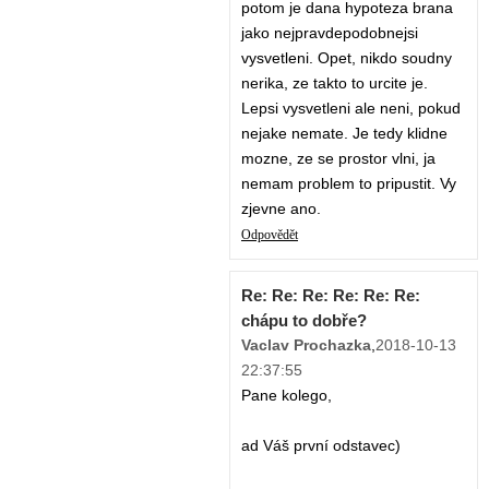
potom je dana hypoteza brana
jako nejpravdepodobnejsi
vysvetleni. Opet, nikdo soudny
nerika, ze takto to urcite je.
Lepsi vysvetleni ale neni, pokud
nejake nemate. Je tedy klidne
mozne, ze se prostor vlni, ja
nemam problem to pripustit. Vy
zjevne ano.
Odpovědět
Re: Re: Re: Re: Re: Re:
chápu to dobře?
Vaclav Prochazka
,
2018-10-13
22:37:55
Pane kolego,
ad Váš první odstavec)