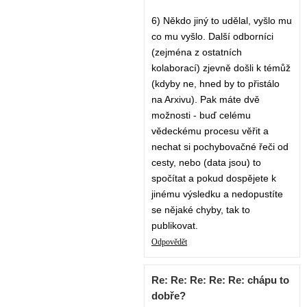
6) Někdo jiný to udělal, vyšlo mu
co mu vyšlo. Další odborníci
(zejména z ostatních
kolaborací) zjevně došli k témůž
(kdyby ne, hned by to přistálo
na Arxivu). Pak máte dvě
možnosti - buď celému
vědeckému procesu věřit a
nechat si pochybovačné řeči od
cesty, nebo (data jsou) to
spočítat a pokud dospějete k
jinému výsledku a nedopustíte
se nějaké chyby, tak to
publikovat.
Odpovědět
Re: Re: Re: Re: Re: chápu to
dobře?