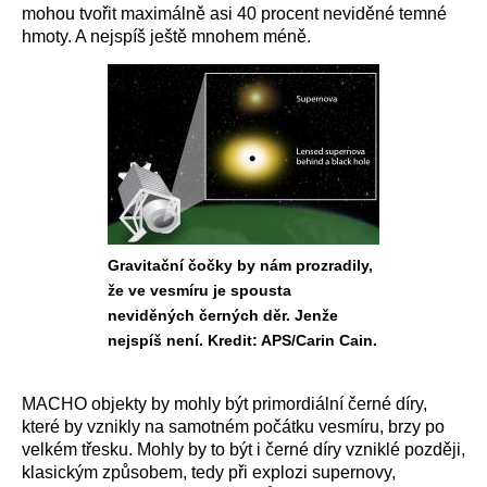
mohou tvořit maximálně asi 40 procent neviděné temné
hmoty. A nejspíš ještě mnohem méně.
Gravitační čočky by nám prozradily,
že ve vesmíru je spousta
neviděných černých děr. Jenže
nejspíš není. Kredit: APS/Carin Cain.
MACHO objekty by mohly být primordiální černé díry,
které by vznikly na samotném počátku vesmíru, brzy po
velkém třesku. Mohly by to být i černé díry vzniklé později,
klasickým způsobem, tedy při explozi supernovy,