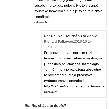
působení prakticky nulový. Nic to v sluneční
soustavě neovlivní a tudíž je to na této škále
neměřitelné.
Odpovědět
Re: Re: Re: Re: chápu to dobře?
Richard Pálkováč
,
2018-10-14
17:11:03
Predstavu o rovnomernom rozložení
temnej hmoty nezdieľam a myslím, že
ju nezdieľa ani súčasná kozmológia.
Temná hmota je rozložená absolútne
nerovnomerne. Moja predstava
(vrátane tmavej energie) je tu :
http://riki1.eu/zaporna_temna_tmava_en
Odpovědět
Re: Re: chápu to dobře?