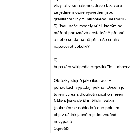
vlivy, aby se nakonec došlo k závěru,
že jediné možné vysvětlení jsou
gravitační vlny z "hlubokého" vesmíru?
5) Jsou naše modely vůči, kterým se
měření porovnává dostatečně přesné
a nebo se dá na ně při troše snahy
napasovat cokoliv?
6)
https://en.wikipedia.org/wiki/First_observ
Obrázky stejně jako ilustrace v
pohádkách vypadají pěkně. Ovšem je
to jen výřez z dlouhotrvajícího měření.
Někde jsem viděl tu křivku celou
(pokusím se dohledat) a to pak ten
objev už tak jasně a jednoznačně
nevypadá.
Odpovědět