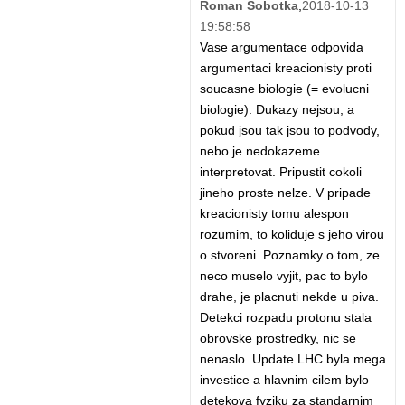
Roman Sobotka
,
2018-10-13
19:58:58
Vase argumentace odpovida
argumentaci kreacionisty proti
soucasne biologie (= evolucni
biologie). Dukazy nejsou, a
pokud jsou tak jsou to podvody,
nebo je nedokazeme
interpretovat. Pripustit cokoli
jineho proste nelze. V pripade
kreacionisty tomu alespon
rozumim, to koliduje s jeho virou
o stvoreni. Poznamky o tom, ze
neco muselo vyjit, pac to bylo
drahe, je placnuti nekde u piva.
Detekci rozpadu protonu stala
obrovske prostredky, nic se
nenaslo. Update LHC byla mega
investice a hlavnim cilem bylo
detekova fyziku za standarnim