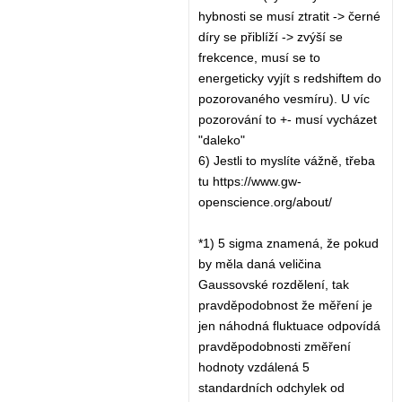
hybnosti se musí ztratit -> černé
díry se přiblíží -> zvýší se
frekcence, musí se to
energeticky vyjít s redshiftem do
pozorovaného vesmíru). U víc
pozorování to +- musí vycházet
"daleko"
6) Jestli to myslíte vážně, třeba
tu https://www.gw-
openscience.org/about/
*1) 5 sigma znamená, že pokud
by měla daná veličina
Gaussovské rozdělení, tak
pravděpodobnost že měření je
jen náhodná fluktuace odpovídá
pravděpodobnosti změření
hodnoty vzdálená 5
standardních odchylek od