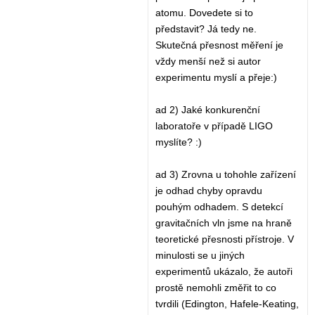
atomu. Dovedete si to
představit? Já tedy ne.
Skutečná přesnost měření je
vždy menší než si autor
experimentu myslí a přeje:)
ad 2) Jaké konkurenční
laboratoře v případě LIGO
myslíte? :)
ad 3) Zrovna u tohohle zařízení
je odhad chyby opravdu
pouhým odhadem. S detekcí
gravitačních vln jsme na hraně
teoretické přesnosti přístroje. V
minulosti se u jiných
experimentů ukázalo, že autoři
prostě nemohli změřit to co
tvrdili (Edington, Hafele-Keating,