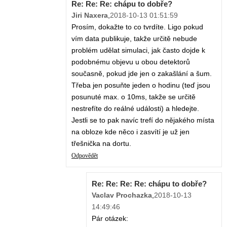
Re: Re: Re: chápu to dobře?
Jiri Naxera
,
2018-10-13 01:51:59
Prosím, dokažte to co tvrdíte. Ligo pokud
vím data publikuje, takže určitě nebude
problém udělat simulaci, jak často dojde k
podobnému objevu u obou detektorů
současně, pokud jde jen o zakašlání a šum.
Třeba jen posuňte jeden o hodinu (teď jsou
posunuté max. o 10ms, takže se určitě
nestrefíte do reálné události) a hledejte.
Jestli se to pak navíc trefí do nějakého místa
na obloze kde něco i zasvítí je už jen
třešnička na dortu.
Odpovědět
Re: Re: Re: Re: chápu to dobře?
Vaclav Prochazka
,
2018-10-13
14:49:46
Pár otázek: