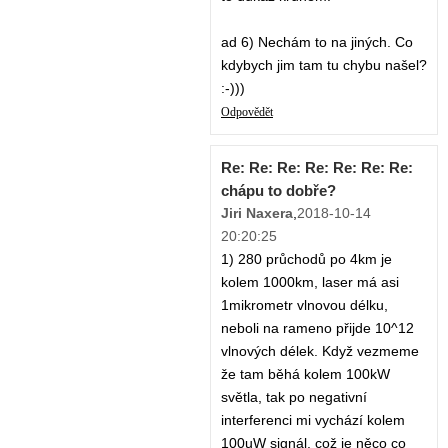
ad 6) Nechám to na jiných. Co
kdybych jim tam tu chybu našel?
:-)))
Odpovědět
Re: Re: Re: Re: Re: Re: Re:
chápu to dobře?
Jiri Naxera
,
2018-10-14
20:20:25
1) 280 průchodů po 4km je
kolem 1000km, laser má asi
1mikrometr vlnovou délku,
neboli na rameno přijde 10^12
vlnových délek. Když vezmeme
že tam běhá kolem 100kW
světla, tak po negativní
interferenci mi vychází kolem
100uW signál, což je něco co