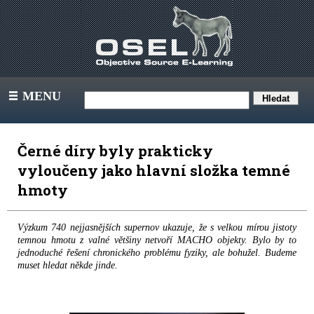
MENU
III
Černé díry byly prakticky
vyloučeny jako hlavní složka temné
hmoty
Výzkum 740 nejjasnějších supernov ukazuje, že s velkou mírou jistoty
temnou hmotu z valné většiny netvoří MACHO objekty. Bylo by to
jednoduché řešení chronického problému fyziky, ale bohužel. Budeme
muset hledat někde jinde.