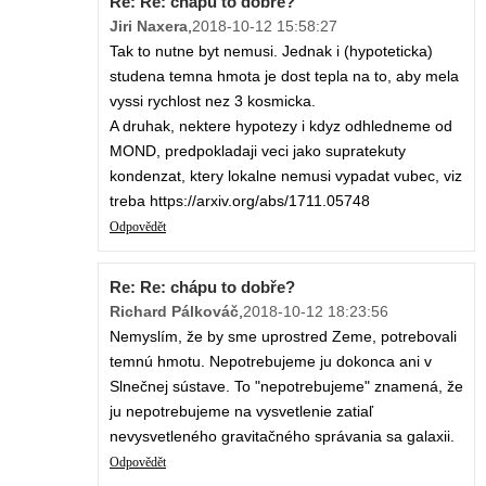
Re: Re: chápu to dobře?
Jiri Naxera
,
2018-10-12 15:58:27
Tak to nutne byt nemusi. Jednak i (hypoteticka)
studena temna hmota je dost tepla na to, aby mela
vyssi rychlost nez 3 kosmicka.
A druhak, nektere hypotezy i kdyz odhledneme od
MOND, predpokladaji veci jako supratekuty
kondenzat, ktery lokalne nemusi vypadat vubec, viz
treba https://arxiv.org/abs/1711.05748
Odpovědět
Re: Re: chápu to dobře?
Richard Pálkováč
,
2018-10-12 18:23:56
Nemyslím, že by sme uprostred Zeme, potrebovali
temnú hmotu. Nepotrebujeme ju dokonca ani v
Slnečnej sústave. To "nepotrebujeme" znamená, že
ju nepotrebujeme na vysvetlenie zatiaľ
nevysvetleného gravitačného správania sa galaxii.
Odpovědět