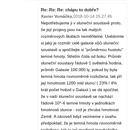
Re: Re: Re: chápu to dobře?
Xavier Vomáčka
,
2018-10-14 15:27:45
Nepotřebujeme ji v sluneční soustavě proto,
že její projevy jsou na tak malých
rozměrových škálách neměřitelné. Uvědomte
si jaký je rozměr celé galaxie vůči sluneční
soustavě a spočítejte si "průměrnou hustotu"
temné hmoty. Střelím čísla od boku: Průměr
sluneční soustavy řádově 1 světelná hodina,
průměr Galaxie 100.000 ly, pokud by byla
temná hmota rovnoměrně rozložena, tak při
její hmotnosti 1200 mld sluncí ( 23% / 4%
krát počet hvězd v Galaxii ) se dá spočítat,
že v naší sluneční soustavě se nachází
řádově 10^-6 temné hmoty v jednotkách
hmotnosti slunce - což je zhruba hmotnost
Země. A zároveň když vezmeme v úvahu
předpoklad, že je temná hmota rovnoměrně
rozložena, tak je její gradient gravitačního