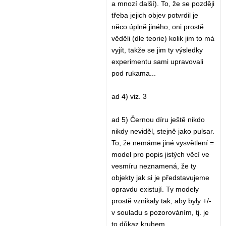
a mnozí další). To, že se později
třeba jejich objev potvrdil je
něco úplně jiného, oni prostě
věděli (dle teorie) kolik jim to má
vyjít, takže se jim ty výsledky
experimentu sami upravovali
pod rukama...
ad 4) viz. 3
ad 5) Černou díru ještě nikdo
nikdy neviděl, stejně jako pulsar.
To, že nemáme jiné vysvětlení =
model pro popis jistých věcí ve
vesmíru neznamená, že ty
objekty jak si je představujeme
opravdu existují. Ty modely
prostě vznikaly tak, aby byly +/-
v souladu s pozorováním, tj. je
to důkaz kruhem.