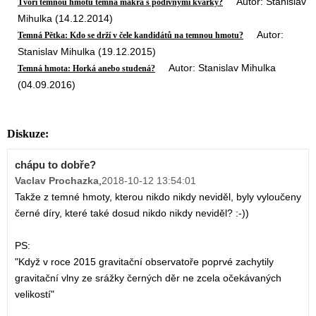
Autor: Stanislav
Tvoří temnou hmotu temná makra s podivnými kvarky?
Mihulka (14.12.2014)
Autor:
Temná Pětka: Kdo se drží v čele kandidátů na temnou hmotu?
Stanislav Mihulka (19.12.2015)
Autor: Stanislav Mihulka
Temná hmota: Horká anebo studená?
(04.09.2016)
Diskuze:
chápu to dobře?
Vaclav Prochazka
,
2018-10-12 13:54:01
Takže z temné hmoty, kterou nikdo nikdy neviděl, byly vyloučeny
černé díry, které také dosud nikdo nikdy neviděl? :-))
PS:
"Když v roce 2015 gravitační observatoře poprvé zachytily
gravitační vlny ze srážky černých děr ne zcela očekávaných
velikostí"