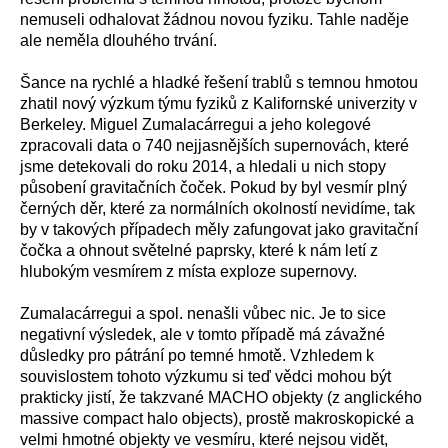
nemuseli odhalovat žádnou novou fyziku. Tahle naděje
ale neměla dlouhého trvání.
Šance na rychlé a hladké řešení trablů s temnou hmotou
zhatil nový výzkum týmu fyziků z Kalifornské univerzity v
Berkeley. Miguel Zumalacárregui a jeho kolegové
zpracovali data o 740 nejjasnějších supernovách, které
jsme detekovali do roku 2014, a hledali u nich stopy
působení gravitačních čoček. Pokud by byl vesmír plný
černých děr, které za normálních okolností nevidíme, tak
by v takových případech měly zafungovat jako gravitační
čočka a ohnout světelné paprsky, které k nám letí z
hlubokým vesmírem z místa exploze supernovy.
Zumalacárregui a spol. nenašli vůbec nic. Je to sice
negativní výsledek, ale v tomto případě má závažné
důsledky pro pátrání po temné hmotě. Vzhledem k
souvislostem tohoto výzkumu si teď vědci mohou být
prakticky jistí, že takzvané MACHO objekty (z anglického
massive compact halo objects), prostě makroskopické a
velmi hmotné objekty ve vesmíru, které nejsou vidět,