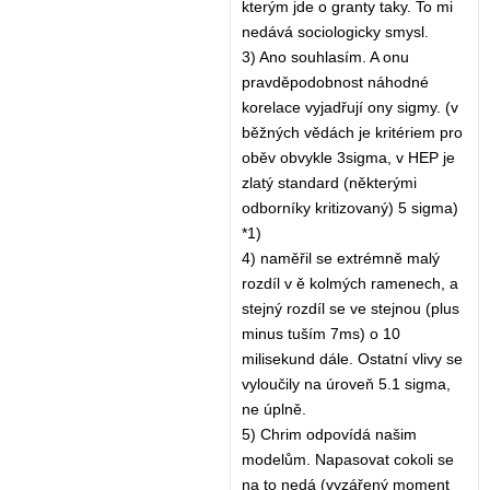
kterým jde o granty taky. To mi
nedává sociologicky smysl.
3) Ano souhlasím. A onu
pravděpodobnost náhodné
korelace vyjadřují ony sigmy. (v
běžných vědách je kritériem pro
oběv obvykle 3sigma, v HEP je
zlatý standard (některými
odborníky kritizovaný) 5 sigma)
*1)
4) naměřil se extrémně malý
rozdíl v ě kolmých ramenech, a
stejný rozdíl se ve stejnou (plus
minus tuším 7ms) o 10
milisekund dále. Ostatní vlivy se
vyloučily na úroveň 5.1 sigma,
ne úplně.
5) Chrim odpovídá našim
modelům. Napasovat cokoli se
na to nedá (vyzářený moment