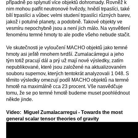
případně po splynutí více objektů dohromady. Rovněž k
nim mohou patřit neutronové hvězdy, hnědí trpaslíci, také
bílí trpaslíci a vůbec velmi studení trpaslíci různých barev,
jakož i potulné planety, a podobně. Takové objekty ve
vesmíru nepochybně jsou a není jich málo. Na vysvětlení
fenoménu temné hmoty to ale podle všeho nebude stačit.
Ve skutečnosti je vyloučení MACHO objektů jako temné
hmoty asi ještě mnohem tvrdší. Zumalacárregui a jeho
tým totiž pracují dál a prý už mají nové výsledky, zatím
nepublikované, které jsou založené na aktualizovaném
souboru supernov, kterých tentokrát analyzovali 1 048. S
těmito výsledky omezují podíl MACHO objektů na temné
hmotě na maximálně cca 23 procent. Vše nasvědčuje
tomu, že se po temné hmotě budeme muset poohlédnout
někde jinde.
Video: Miguel Zumalacarregui - Towards the most
general scalar tensor theories of gravity