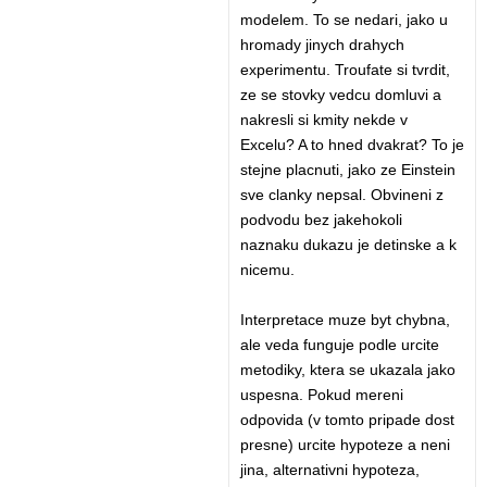
modelem. To se nedari, jako u
hromady jinych drahych
experimentu. Troufate si tvrdit,
ze se stovky vedcu domluvi a
nakresli si kmity nekde v
Excelu? A to hned dvakrat? To je
stejne placnuti, jako ze Einstein
sve clanky nepsal. Obvineni z
podvodu bez jakehokoli
naznaku dukazu je detinske a k
nicemu.
Interpretace muze byt chybna,
ale veda funguje podle urcite
metodiky, ktera se ukazala jako
uspesna. Pokud mereni
odpovida (v tomto pripade dost
presne) urcite hypoteze a neni
jina, alternativni hypoteza,