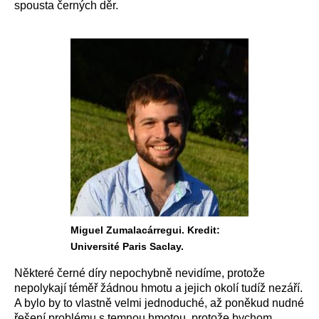
spousta černých děr.
Miguel Zumalacárregui. Kredit:
Université Paris Saclay.
Některé černé díry nepochybně nevidíme, protože
nepolykají téměř žádnou hmotu a jejich okolí tudíž nezáří.
A bylo by to vlastně velmi jednoduché, až poněkud nudné
řešení problému s temnou hmotou, protože bychom