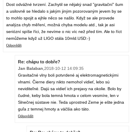
Dost odvážné tvrzení. Zachytil se nějaký snad "gravitační" šum
a usilovně se hledalo s jakým jiným pozorovaným jevem by se
to mohlo spojit a ejhle něco se našlo. Když se ale provede
analýza chyb měření, možná chyba modelu atd., tak je asi
seriózní spíše říci, že nevíme o nic víc než před tím. Ale to říct
nemůžeme když už LIGO stála 10mld.USD:-)
Odpovědět
Re: chápu to dobře?
Jan Balaban
,
2018-10-12 14:09:35
Gravitačné vlny boli potvrdené aj elektromagnetickými
vlnami. Čierne diery nikto nemohol vidieť, lebo sú
neviditeľné. Dajú sa vidieť ich prejavy na okolie. Bolo by
čudné, keby bola temná hmota v celom vesmíre, len v
Slnečnej sústave nie. Teda uprostred Zeme je ešte jedna
guľa z temnej hmoty a väčšia ako táto.
Odpovědět