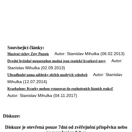
Související články:
Autor: Stanislav Mihulka (06.02.2013)
Masivní vichry Zety Puppis
Autor:
Dvojité hvězdné megaexploze možná jsou exotické kvarkové novy
Stanislav Mihulka (02.09.2013)
Autor: Stanislav
Ultradlouhé gama záblesky obřích modrých veleobrů
Mihulka (12.07.2014)
Kvarkploze: Kvarky mohou vstupovat do explozivních fúzních reakcí!
Autor: Stanislav Mihulka (04.11.2017)
Diskuze:
Diskuze je otevřená pouze 7dní od zvěřejnění příspěvku nebo