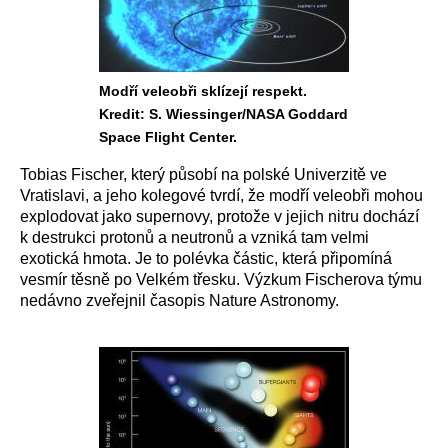
Modří veleobři sklízejí respekt.
Kredit: S. Wiessinger/NASA Goddard
Space Flight Center.
Tobias Fischer, který působí na polské Univerzitě ve
Vratislavi, a jeho kolegové tvrdí, že modří veleobři mohou
explodovat jako supernovy, protože v jejich nitru dochází
k destrukci protonů a neutronů a vzniká tam velmi
exotická hmota. Je to polévka částic, která připomíná
vesmír těsně po Velkém třesku. Výzkum Fischerova týmu
nedávno zveřejnil časopis Nature Astronomy.