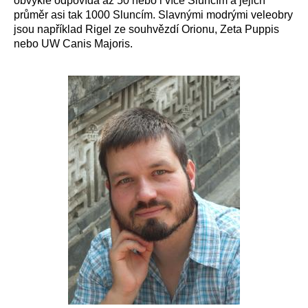
obvykle odpovídá až 50 nebo i více Sluncím a jejich
průměr asi tak 1000 Sluncím. Slavnými modrými veleobry
jsou například Rigel ze souhvězdí Orionu, Zeta Puppis
nebo UW Canis Majoris.