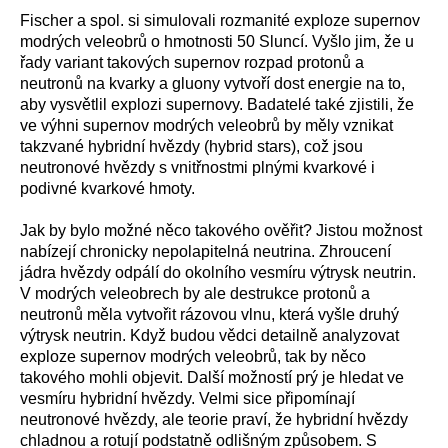
Fischer a spol. si simulovali rozmanité exploze supernov
modrých veleobrů o hmotnosti 50 Sluncí. Vyšlo jim, že u
řady variant takových supernov rozpad protonů a
neutronů na kvarky a gluony vytvoří dost energie na to,
aby vysvětlil explozi supernovy. Badatelé také zjistili, že
ve výhni supernov modrých veleobrů by měly vznikat
takzvané hybridní hvězdy (hybrid stars), což jsou
neutronové hvězdy s vnitřnostmi plnými kvarkové i
podivné kvarkové hmoty.
Jak by bylo možné něco takového ověřit? Jistou možnost
nabízejí chronicky nepolapitelná neutrina. Zhroucení
jádra hvězdy odpálí do okolního vesmíru výtrysk neutrin.
V modrých veleobrech by ale destrukce protonů a
neutronů měla vytvořit rázovou vlnu, která vyšle druhý
výtrysk neutrin. Když budou vědci detailně analyzovat
exploze supernov modrých veleobrů, tak by něco
takového mohli objevit. Další možností prý je hledat ve
vesmíru hybridní hvězdy. Velmi sice připomínají
neutronové hvězdy, ale teorie praví, že hybridní hvězdy
chladnou a rotují podstatně odlišným způsobem. S