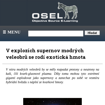
MENU
III
V explozích supernov modrých
veleobrů se rodí exotická hmota
V nitru modrých veleobrů by se měly rozpadat protony a neutrony na
kaši, čili kvark-gluonové plazma. Díky tomu mohou tyto extrémní
giganti explodovat jako supernovy a zanechat po sobě ve vesmíru
hybridní hvězdu s náplní ze kvarkové hmoty.