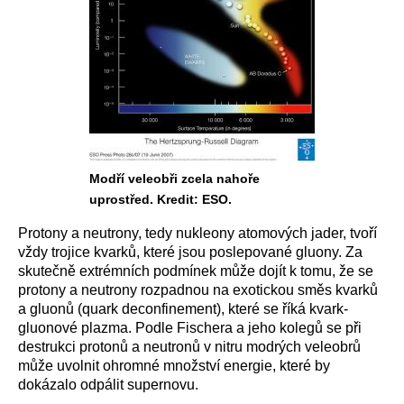
Modří veleobři zcela nahoře
uprostřed. Kredit: ESO.
Protony a neutrony, tedy nukleony atomových jader, tvoří
vždy trojice kvarků, které jsou poslepované gluony. Za
skutečně extrémních podmínek může dojít k tomu, že se
protony a neutrony rozpadnou na exotickou směs kvarků
a gluonů (quark deconfinement), které se říká kvark-
gluonové plazma. Podle Fischera a jeho kolegů se při
destrukci protonů a neutronů v nitru modrých veleobrů
může uvolnit ohromné množství energie, které by
dokázalo odpálit supernovu.