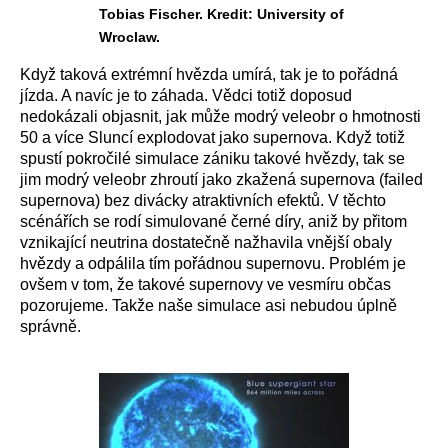
Tobias Fischer. Kredit: University of
Wroclaw.
Když taková extrémní hvězda umírá, tak je to pořádná
jízda. A navíc je to záhada. Vědci totiž doposud
nedokázali objasnit, jak může modrý veleobr o hmotnosti
50 a více Sluncí explodovat jako supernova. Když totiž
spustí pokročilé simulace zániku takové hvězdy, tak se
jim modrý veleobr zhroutí jako zkažená supernova (failed
supernova) bez divácky atraktivních efektů. V těchto
scénářích se rodí simulované černé díry, aniž by přitom
vznikající neutrina dostatečně nažhavila vnější obaly
hvězdy a odpálila tím pořádnou supernovu. Problém je
ovšem v tom, že takové supernovy ve vesmíru občas
pozorujeme. Takže naše simulace asi nebudou úplně
správně.