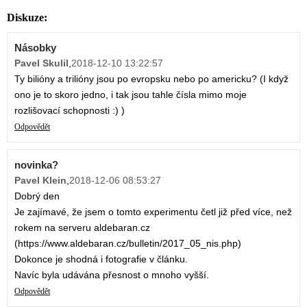
Diskuze:
Násobky
Pavel Skulil
,
2018-12-10 13:22:57
Ty bilióny a trilióny jsou po evropsku nebo po americku? (I když
ono je to skoro jedno, i tak jsou tahle čísla mimo moje
rozlišovací schopnosti :) )
Odpovědět
novinka?
Pavel Klein
,
2018-12-06 08:53:27
Dobrý den
Je zajímavé, že jsem o tomto experimentu četl již před více, než
rokem na serveru aldebaran.cz
(https://www.aldebaran.cz/bulletin/2017_05_nis.php)
Dokonce je shodná i fotografie v článku.
Navíc byla udávána přesnost o mnoho vyšší.
Odpovědět