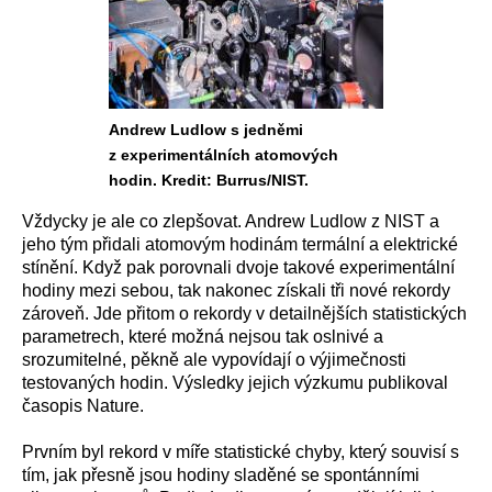
Andrew Ludlow s jedněmi
z experimentálních atomových
hodin. Kredit: Burrus/NIST.
Vždycky je ale co zlepšovat. Andrew Ludlow z NIST a
jeho tým přidali atomovým hodinám termální a elektrické
stínění. Když pak porovnali dvoje takové experimentální
hodiny mezi sebou, tak nakonec získali tři nové rekordy
zároveň. Jde přitom o rekordy v detailnějších statistických
parametrech, které možná nejsou tak oslnivé a
srozumitelné, pěkně ale vypovídají o výjimečnosti
testovaných hodin. Výsledky jejich výzkumu publikoval
časopis Nature.
Prvním byl rekord v míře statistické chyby, který souvisí s
tím, jak přesně jsou hodiny sladěné se spontánními