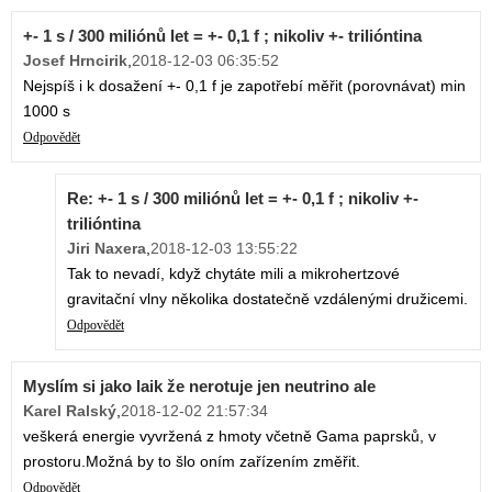
+- 1 s / 300 miliónů let = +- 0,1 f ; nikoliv +- trilióntina
Josef Hrncirik
,
2018-12-03 06:35:52
Nejspíš i k dosažení +- 0,1 f je zapotřebí měřit (porovnávat) min
1000 s
Odpovědět
Re: +- 1 s / 300 miliónů let = +- 0,1 f ; nikoliv +-
trilióntina
Jiri Naxera
,
2018-12-03 13:55:22
Tak to nevadí, když chytáte mili a mikrohertzové
gravitační vlny několika dostatečně vzdálenými družicemi.
Odpovědět
Myslím si jako laik že nerotuje jen neutrino ale
Karel Ralský
,
2018-12-02 21:57:34
veškerá energie vyvržená z hmoty včetně Gama paprsků, v
prostoru.Možná by to šlo oním zařízením změřit.
Odpovědět