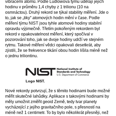
vibracemi atomů. Podle Ludlowova týmu udělají jejich
hodinu v průměru 1,4 chyby z 1 trilionu (10 na
osmnáctou). Druhý rekord se týkal stability měření. Jde o
to, jak se „tiky“ atomových hodin mění v čase. Podle
měření týmu NIST jsou tyhle atomové hodiny stabilní
opravdu výjimečně. Třetím pokořeným rekordem byl
rekord v opakovatelnost měření, který spočíval v
pozorování toho, jak se dvoje hodiny udrží ve stejném
rytmu. Takové měření vědci opakovali desetkrát, aby
zjistili, že se frekvence tikání obou hodin lišila méně než
o jednu triliontinu.
Logo NIST.
Nové rekordy potvrzují, že s těmito hodinami bude možné
měřit skutečné lahůdky. Aplikace s takovými hodinami by
měly umožnit změřit geoid Země, tedy tvar planety
vycházející z jejího gravitačního pole, s přesností na
méně než 1 centimetr. To by bylo několikrát přesněji, než