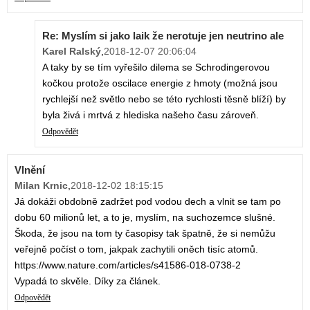
Re: Myslím si jako laik že nerotuje jen neutrino ale
Karel Ralský
,
2018-12-07 20:06:04
A taky by se tím vyřešilo dilema se Schrodingerovou
kočkou protože oscilace energie z hmoty (možná jsou
rychlejší než světlo nebo se této rychlosti těsně blíží) by
byla živá i mrtvá z hlediska našeho času zároveň.
Odpovědět
Vlnění
Milan Krnic
,
2018-12-02 18:15:15
Já dokáži obdobně zadržet pod vodou dech a vlnit se tam po
dobu 60 milionů let, a to je, myslím, na suchozemce slušné.
Škoda, že jsou na tom ty časopisy tak špatně, že si nemůžu
veřejně počíst o tom, jakpak zachytili oněch tisíc atomů.
https://www.nature.com/articles/s41586-018-0738-2
Vypadá to skvěle. Díky za článek.
Odpovědět