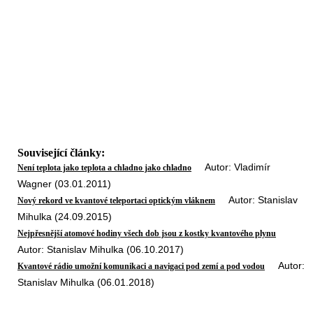
Související články:
Autor: Vladimír
Není teplota jako teplota a chladno jako chladno
Wagner (03.01.2011)
Autor: Stanislav
Nový rekord ve kvantové teleportaci optickým vláknem
Mihulka (24.09.2015)
Nejpřesnější atomové hodiny všech dob jsou z kostky kvantového plynu
Autor: Stanislav Mihulka (06.10.2017)
Autor:
Kvantové rádio umožní komunikaci a navigaci pod zemí a pod vodou
Stanislav Mihulka (06.01.2018)