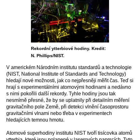
Rekordní ytterbiové hodiny. Kredit:
N. Phillips/NIST.
V americkém Národním institutu standardů a technologie
(NIST, National Institute of Standards and Technology)
hledají nové možnosti, jak co nejpřesněji měřit čas. Teď si
hrají s experimentálními atomovými hodinami a nedávno
s nimi pokořili další rekordy. Tyhle hodiny jsou tak
nesmírně přesné, že by se uplatnily při detailním měření
gravitačního pole Země, při detekci vlnění časoprostoru
gravitačními vlnami nebo třeba v experimentech
hledajících temnou hmotu.
Atomové superhodiny institutu NIST tvoří tisícovka atomů
ytterbia, které jsou polapené v laserových paprscích. Tyto