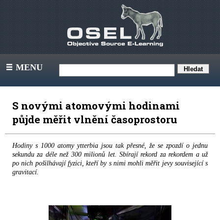
MENU
III
S novými atomovými hodinami
půjde měřit vlnění časoprostoru
Hodiny s 1000 atomy ytterbia jsou tak přesné, že se zpozdí o jednu
sekundu za déle než 300 milionů let. Sbírají rekord za rekordem a už
po nich pošilhávají fyzici, kteří by s nimi mohli měřit jevy související s
gravitací.