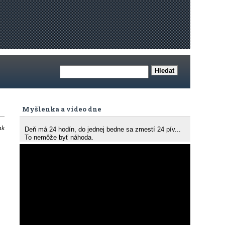
Myšlenka a video dne
ak
Deň má 24 hodín, do jednej bedne sa zmestí 24 pív...
To nemôže byť náhoda.