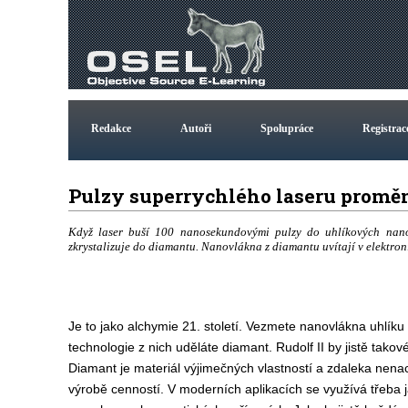
Redakce
Autoři
Spolupráce
Registrac
Pulzy superrychlého laseru prom
Když laser buší 100 nanosekundovými pulzy do uhlíkových nanov
zkrystalizuje do diamantu. Nanovlákna z diamantu uvítají v elektronic
Je to jako alchymie 21. století. Vezmete nanovlákna uhlík
technologie z nich uděláte diamant. Rudolf II by jistě tako
Diamant je materiál výjimečných vlastností a zdaleka nena
výrobě cenností. V moderních aplikacích se využívá třeba