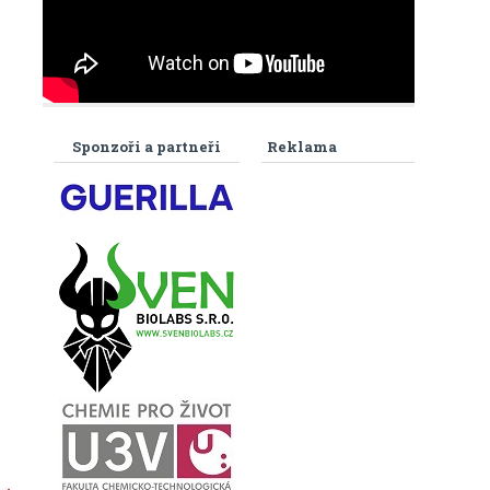
Sponzoři a partneři
Reklama
ů