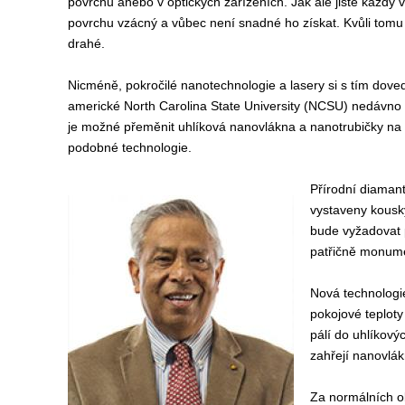
povrchu anebo v optických zařízeních. Jak ale jistě každý
povrchu vzácný a vůbec není snadné ho získat. Kvůli tom
drahé.
Nicméně, pokročilé nanotechnologie a lasery si s tím dov
americké North Carolina State University (NCSU) nedávno 
je možné přeměnit uhlíková nanovlákna a nanotrubičky na 
podobné technologie.
Přírodní diamant
vystaveny kousk
bude vyžadovat 
patřičně monume
Nová technologie
pokojové teploty 
pálí do uhlíkový
zahřejí nanovlák
Za normálních ok