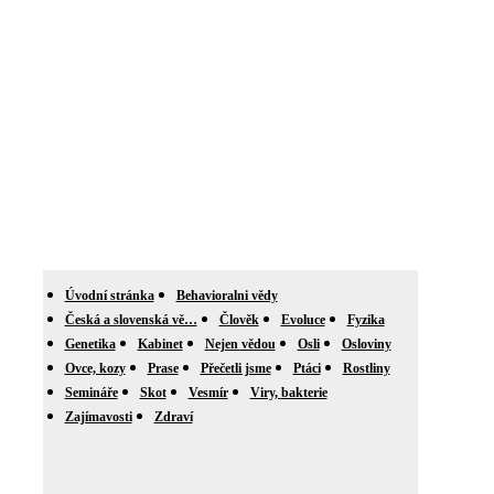
Úvodní stránka
Behavioralni vědy
Česká a slovenská vě…
Člověk
Evoluce
Fyzika
Genetika
Kabinet
Nejen vědou
Osli
Osloviny
Ovce, kozy
Prase
Přečetli jsme
Ptáci
Rostliny
Semináře
Skot
Vesmír
Viry, bakterie
Zajímavosti
Zdraví