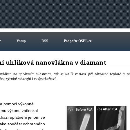
e
Vstup
RSS
Podpořte OSEL.cz
ění uhlíková nanovlákna v diamant
láken na správném substrátu, tak se uhlík roztaví při závratné teplotě a p
e, výrobě nástrojů i ve šperkařství.
u a pomocí výkonné
vému výkonu zatleskal.
chází uplatnění jenom ve
 jako součást ochranného