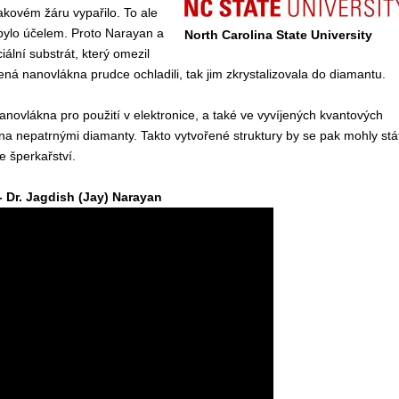
akovém žáru vypařilo. To ale
bylo účelem. Proto Narayan a
North Carolina State University
ciální substrát, který omezil
vená nanovlákna prudce ochladili, tak jim zkrystalizovala do diamantu.
vlákna pro použití v elektronice, a také ve vyvíjených kvantových
a nepatrnými diamanty. Takto vytvořené struktury by se pak mohly stá
e šperkařství.
- Dr. Jagdish (Jay) Narayan