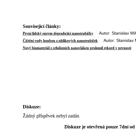
Související články:
Autor: Stanislav Mih
První lidský enzym degradující nanotrubičky
Autor: Stanislav M
Čištění vody houbou z uhlíkových nanotrubiček
Au
Nový biomateriál z celulózních nanovláken prolomil rekord v pevnosti
Diskuze:
Žádný příspěvek nebyl zadán
Diskuze je otevřená pouze 7dní od