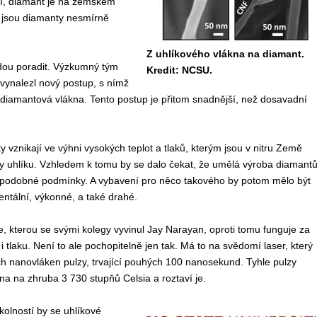
 ví, diamant je na zemském
u jsou diamanty nesmírně
Z uhlíkového vlákna na diamant.
edou poradit. Výzkumný tým
Kredit: NCSU.
vynalezl nový postup, s nímž
diamantová vlákna. Tento postup je přitom snadnější, než dosavadní
y vznikají ve výhni vysokých teplot a tlaků, kterým jsou v nitru Země
y uhlíku. Vzhledem k tomu by se dalo čekat, že umělá výroba diamant
podobné podmínky. A vybavení pro něco takového by potom mělo být
ntální, výkonné, a také drahé.
, kterou se svými kolegy vyvinul Jay Narayan, oproti tomu funguje za
i tlaku. Není to ale pochopitelně jen tak. Má to na svědomí laser, který
ch nanovláken pulzy, trvající pouhých 100 nanosekund. Tyhle pulzy
na na zhruba 3 730 stupňů Celsia a roztaví je.
olností by se uhlíkové