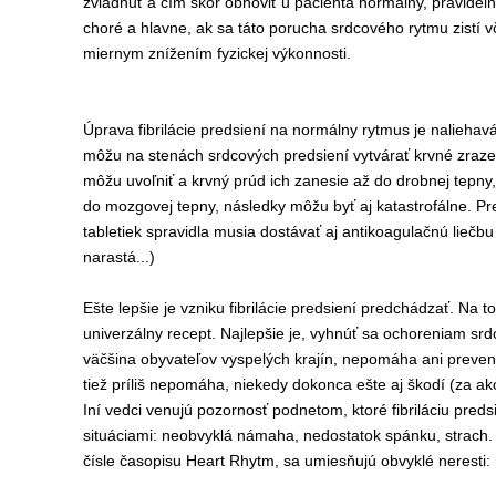
zvládnuť a čím skôr obnoviť u pacienta normálny, pravidelný
choré a hlavne, ak sa táto porucha srdcového rytmu zistí v
miernym znížením fyzickej výkonnosti.
Úprava fibrilácie predsiení na normálny rytmus je naliehav
môžu na stenách srdcových predsiení vytvárať krvné zrazen
môžu uvoľniť a krvný prúd ich zanesie až do drobnej tepny,
do mozgovej tepny, následky môžu byť aj katastrofálne. Pre
tabletiek spravidla musia dostávať aj antikoagulačnú liečbu
narastá...)
Ešte lepšie je vzniku fibrilácie predsiení predchádzať. Na to
univerzálny recept. Najlepšie je, vyhnúť sa ochoreniam sr
väčšina obyvateľov vyspelých krajín, nepomáha ani prevenc
tiež príliš nepomáha, niekedy dokonca ešte aj škodí (za ak
Iní vedci venujú pozornosť podnetom, ktoré fibriláciu preds
situáciami: neobvyklá námaha, nedostatok spánku, strach
čísle časopisu Heart Rhytm, sa umiesňujú obvyklé neresti: