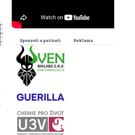
Sponzoři a partneři
Reklama
a
.