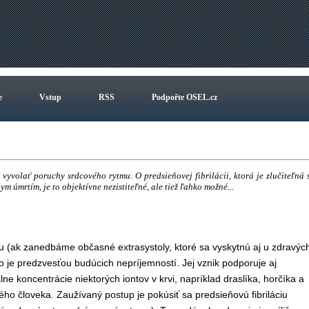
e
Vstup
RSS
Podpořte OSEL.cz
yvolať poruchy srdcového rytmu. O predsieňovej fibrilácii, ktorá je zlučiteľná 
m úmrtím, je to objektívne nezistiteľné, ale tiež ľahko možné...
mu (ak zanedbáme občasné extrasystoly, ktoré sa vyskytnú aj u zdravýc
o je predzvesťou budúcich nepríjemností. Jej vznik podporuje aj
koncentrácie niektorých iontov v krvi, napríklad draslíka, horčíka a
ého človeka. Zaužívaný postup je pokúsiť sa predsieňovú fibriláciu