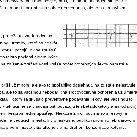
 srdcový rytmus (sínusový rytmus). To sa dá, ak srdce nie je príliš
čas - mnohí pacienti si ju vôbec neuvedomia, alebo sa prejaví len
á, pretože už za deň-dva sa
iny - tromby, ktoré sa neskôr
 ktorú upchajú. Ak sa zatúlajú
to takíto pacienti okrem iných
 na zníženie zrážanlivosti krvi (a počet potrebných liekov narastá a
 prišli už mnohí, ale ako to spoľahlivo dosiahnuť, na to stále nejestvuje
dca, ale to sa väčšinou nepodarí (na srdcovocievne ochorenia už umier
ia). Potom sa skúšalo preventívne podávanie liekov, ale väčšinou to
o - tak účinné sa v súčasnosti považujú len betablokátory a amiodaron)
iení bezprostredne spúšťajú. Niektoré z nich súvisia so stresovými
. Ale na vedúcich miestach v prieskume, publikovanom vo februárovom
 na prvom mieste pitie alkoholu a na druhom konzumácia kofeínu.