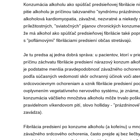
Konzumácia alkoholu ako spúšťač predsieňovej fibrilácie nie
pitie alkoholu je príčinou takzvaného "syndrómu prázdnino
alkoholová kardiomyopatia, závažné, nezvratné a niekedy s
príležitostných, "sviatočných" pijanov chronických konzume
že má alkohol ako spúšťač predsieňovej fibrilácie také pop
s "poflámovými" fibriláciami predsiení občas stretávajú.
Je tu predsa aj jedna dobrá správa: u pacientov, ktorí v pri
príčinu záchvatu fibrilácie predsiení nárazový konzum alko
je podstatne menšia pravdepodobnosť závažného ochorenia
podľa súčasných vedomostí skôr ochranný účinok voči at
srdcovocievnym ochoreniam a vznik fibrilácie predsiení p
ovplyvnením vegetatívneho nervového systému, je známe,
konzumácia väčšieho množstva alkoholu môže trvalo poško
pravidelnom víkendovom pití, slovo holliday - "prázdninové
zavádza).
Fibrilácia predsiení po konzume alkoholu (a kofeínu) u mn
závažného srdcového ochorenia, často prejde aj bez liečb