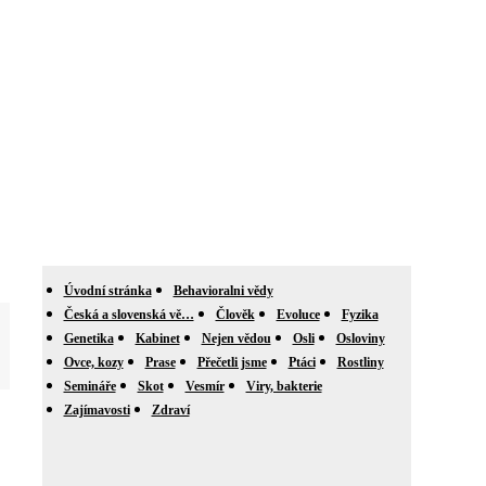
Úvodní stránka
Behavioralni vědy
Česká a slovenská vě…
Člověk
Evoluce
Fyzika
Genetika
Kabinet
Nejen vědou
Osli
Osloviny
Ovce, kozy
Prase
Přečetli jsme
Ptáci
Rostliny
Semináře
Skot
Vesmír
Viry, bakterie
Zajímavosti
Zdraví