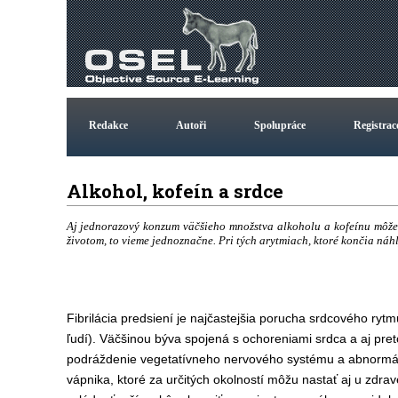
Redakce
Autoři
Spolupráce
Registrac
Alkohol, kofeín a srdce
Aj jednorazový konzum väčšieho množstva alkoholu a kofeínu môže v
životom, to vieme jednoznačne. Pri tých arytmiach, ktoré končia náhly
Fibrilácia predsiení je najčastejšia porucha srdcového ryt
ľudí). Väčšinou býva spojená s ochoreniami srdca a aj pret
podráždenie vegetatívneho nervového systému a abnormálne 
vápnika, ktoré za určitých okolností môžu nastať aj u zdrav