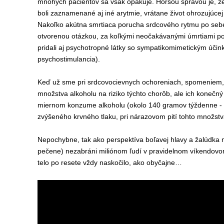
mnohých pacientov sa však opakuje. Horšou správou je, že 
boli zaznamenané aj iné arytmie, vrátane život ohrozujúce
Nakoľko akútna smrtiaca porucha srdcového rytmu po sebe n
otvorenou otázkou, za koľkými neočakávanými úmrtiami po p
pridali aj psychotropné látky so sympatikomimetickým úči
psychostimulancia).
Keď už sme pri srdcovocievnych ochoreniach, spomeniem, ž
množstva alkoholu na riziko týchto chorôb, ale ich konečn
miernom konzume alkoholu (okolo 140 gramov týždenne - nieč
zvýšeného krvného tlaku, pri nárazovom pití tohto množstva 
Nepochybne, tak ako perspektíva boľavej hlavy a žalúdka
pečene) nezabráni miliónom ľudí v pravidelnom víkendovom 
telo po resete vždy naskočilo, ako obyčajne…