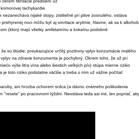
okrem fibrilácie predsiení už
j komorovej tachykardie.
ezanecháva nijaké stopy, zistiteľné pri pitve zosnulého, ostáva
rehýrenej noci môžu byť aj smrtiace arytmie, hlavne, ak sa k alkohol
nkom (ktorý majú všetky amfetamínu a kokaínu podobné
e sú štúdie, preukazujúce určitý pozitívny vplyv konzumácie malého
ý vplyv na zdravie konzumenta je pochybný. Okrem toho, že už pri
o vyše litra vína alebo šiestich veľkých pív) stúpa mierne riziko
je toto riziko podstatne väčšie a treba s ním už vážne počítať.
 naruby, ani hrozba ochorení srdca (a dávno známeho poškodenia
"resete" po pracovnom týždni. Neostáva teda asi iné, len popriať, ab