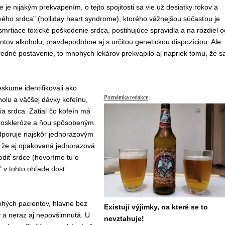
 je nijakým prekvapením, o tejto spojitosti sa vie už desiatky rokov a
vého srdca" (holliday heart syndrome), ktorého vážnejšou súčasťou je
mrtiace toxické poškodenie srdca, postihujúce spravidla a na rozdiel o
ntov alkoholu, pravdepodobne aj s určitou genetickou dispozíciou. Ale
redné postavenie, to mnohých lekárov prekvapilo aj napriek tomu, že s
eskume identifikovali ako
:
Poznámka redakce
holu a väčšej dávky kofeínu,
 srdca. Zatiaľ čo kofeín má
eroskleróze a ňou spôsobeným
odporuje najskôr jednorazovým
 že aj opakovaná jednorazová
diť srdce (hovoríme tu o
" v tohto ohľade dosť
ohých pacientov, hlavne bez
Existují výjimky, na které se to
y a neraz aj nepovšimnutá. U
nevztahuje!