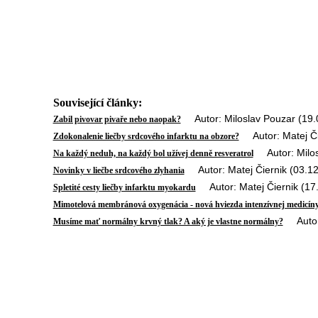
Související články:
Autor: Miloslav Pouzar (19.
Zabil pivovar pivaře nebo naopak?
Autor: Matej Či
Zdokonalenie liečby srdcového infarktu na obzore?
Autor: Milosl
Na každý neduh, na každý bol užívej denně resveratrol
Autor: Matej Čiernik (03.12
Novinky v liečbe srdcového zlyhania
Autor: Matej Čiernik (17
Spletité cesty liečby infarktu myokardu
Mimotelová membránová oxygenácia - nová hviezda intenzívnej medicín
Autor: 
Musíme mať normálny krvný tlak? A aký je vlastne normálny?