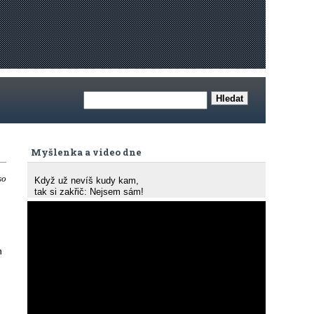
Myšlenka a video dne
so
Když už nevíš kudy kam,
tak si zakřič: Nejsem sám!
h