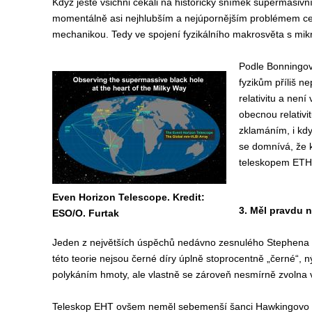
Když ještě všichni čekali na historický snímek supermasivní
momentálně asi nejhlubším a nejúpornějším problémem celé 
mechanikou. Tedy ve spojení fyzikálního makrosvěta s mi
Podle Bonningov
fyzikům příliš n
relativitu a není
obecnou relativ
zklamáním, i kdy
se domnívá, že k
teleskopem ETH 
Even Horizon Telescope. Kredit:
3. Měl pravdu n
ESO/O. Furtak
Jeden z největších úspěchů nedávno zesnulého Stephena 
této teorie nejsou černé díry úplně stoprocentně „černé“, 
polykáním hmoty, ale vlastně se zároveň nesmírně zvolna v
Teleskop EHT ovšem neměl sebemenší šanci Hawkingovo z