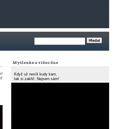
Myšlenka a video dne
ní
Když už nevíš kudy kam,
tě
tak si zakřič: Nejsem sám!