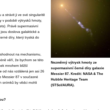
 strávit ji ve své singularitě
ky v podobě výtrysků hmoty,
c jets). Právě supermasivní
 jsou doslova galaktické a
rné díry, který tryská do
u shodnout na mechanismu,
méně věří, že bychom se této
Nezměrný výtrysk hmoty ze
mek mnohem bližší
supermasivní černé díry galaxie
je od nás vzdálená jen asi 26
Messier 87. Kredit: NASA & The
xie Messier 87 v současné
Hubble Heritage Team
h snímků by vědci mohli
(STScI/AURA).
kou?