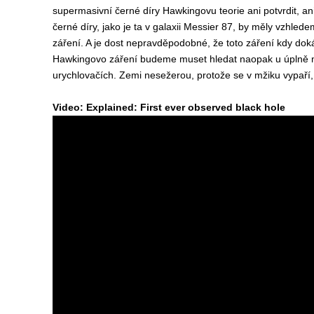
supermasivní černé díry Hawkingovu teorie ani potvrdit, an
černé díry, jako je ta v galaxii Messier 87, by měly vzhle
záření. A je dost nepravděpodobné, že toto záření kdy dok
Hawkingovo záření budeme muset hledat naopak u úplně m
urychlovačích. Zemi nesežerou, protože se v mžiku vypaří,
Video: Explained: First ever observed black hole