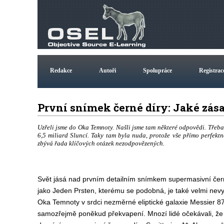
Redakce
Autoři
Spolupráce
Registrac
První snímek černé díry: Jaké zá
Uzřeli jsme do Oka Temnoty. Našli jsme tam některé odpovědi. Třeba
6,5 miliard Sluncí. Taky tam byla nuda, protože vše přímo perfektně
zbývá řada klíčových otázek nezodpovězených.
Svět jásá nad prvním detailním snímkem supermasivní čer
jako Jeden Prsten, kterému se podobná, je také velmi nevy
Oka Temnoty v srdci nezměrné eliptické galaxie Messier 87
samozřejmě poněkud překvapení. Mnozí lidé očekávali, že 