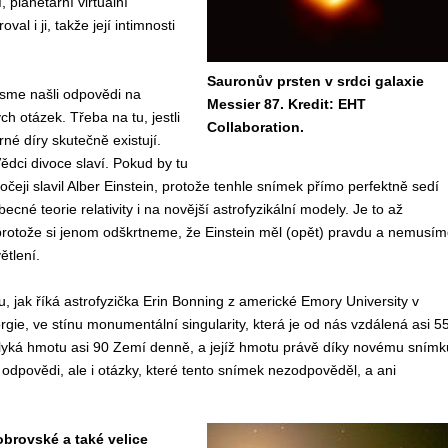
 planetární virtuální
l i ji, takže její intimnosti
Sauronův prsten v srdci galaxie
sme našli odpovědi na
Messier 87. Kredit: EHT
ch otázek. Třeba na tu, jestli
Collaboration.
né díry skutečně existují.
Vědci divoce slaví. Pokud by tu
vočeji slavil Alber Einstein, protože tenhle snímek přímo perfektně sedí
cné teorie relativity i na novější astrofyzikální modely. Je to až
rotože si jenom odškrtneme, že Einstein měl (opět) pravdu a nemusím
ětlení.
, jak říká astrofyzička Erin Bonning z americké Emory University v
orgie, ve stínu monumentální singularity, která je od nás vzdálená asi 5
 polyká hmotu asi 90 Zemí denně, a jejíž hmotu právě díky novému snímk
odpovědi, ale i otázky, které tento snímek nezodpověděl, a ani
obrovské a také velice