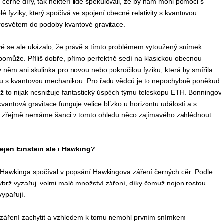
 černé díry, tak někteří lidé spekulovali, že by nám mohl pomoci s
fyziky, který spočívá ve spojení obecné relativity s kvantovou
krosvětem do podoby kvantové gravitace.
é se ale ukázalo, že právě s tímto problémem vytoužený snímek
epomůže. Příliš dobře, přímo perfektně sedí na klasickou obecnou
 v něm ani skulinka pro novou nebo pokročilou fyziku, která by smířila
itu s kvantovou mechanikou. Pro řadu vědců je to nepochybně poněkud
ž to nijak nesnižuje fantastický úspěch týmu teleskopu ETH. Bonningo
vantová gravitace funguje velice blízko u horizontu událostí a s
zřejmě nemáme šanci v tomto ohledu něco zajímavého zahlédnout.
ejen Einstein ale i Hawking?
Hawkinga spočíval v popsání Hawkingova záření černých děr. Podle
nýbrž vyzařují velmi malé množství záření, díky čemuž nejen rostou
ypařují.
áření zachytit a vzhledem k tomu nemohl prvním snímkem