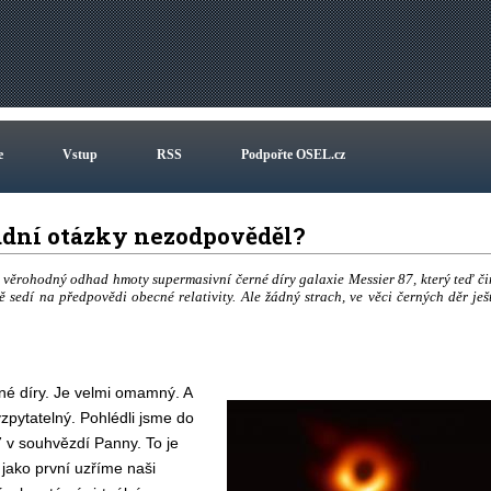
e
Vstup
RSS
Podpořte OSEL.cz
sadní otázky nezodpověděl?
 věrohodný odhad hmoty supermasivní černé díry galaxie Messier 87, který teď či
 sedí na předpovědi obecné relativity. Ale žádný strach, ve věci černých děr ješ
né díry. Je velmi omamný. A
zpytatelný. Pohlédli jsme do
 v souhvězdí Panny. To je
jako první uzříme naši