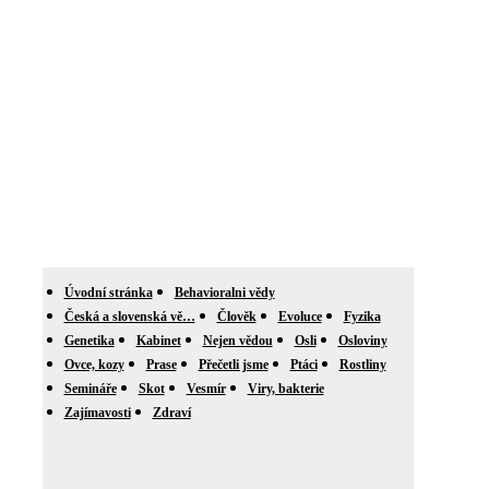
Úvodní stránka
Behavioralni vědy
Česká a slovenská vě…
Člověk
Evoluce
Fyzika
Genetika
Kabinet
Nejen vědou
Osli
Osloviny
Ovce, kozy
Prase
Přečetli jsme
Ptáci
Rostliny
Semináře
Skot
Vesmír
Viry, bakterie
Zajímavosti
Zdraví