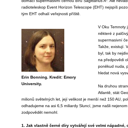
domácí supermasivní černou díru Sagittarius A*. Ale nevadí,
radioteleskop Event Horizon Telescope (EHT) nejspíš pozorova
tým EHT odhalí veřejnosti příště.
V Oku Temnoty j
některé z palčivý
supermasivní čer
Takže, existují. 
byl, tak by nejdi
na předpovědi obe
poněkud nuda, p
hledat nová vysv
Erin Bonning. Kredit: Emory
University.
Na druhou stranu
Atlantě, stát Ge
milionů světelných let, její velikost je menší než 150 AU,
odhadujeme na asi 6,5 miliardy Sluncí, jsme našli nejenom 
zodpovědět nemohl.
1. Jak vlastně černé díry vytvářejí své velmi nápadné, 