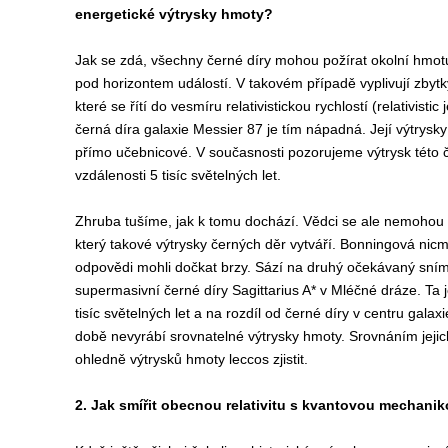
energetické výtrysky hmoty?
Jak se zdá, všechny černé díry mohou požírat okolní hmotu a
pod horizontem událostí. V takovém případě vyplivují zbyt
které se řítí do vesmíru relativistickou rychlostí (relativisti
černá díra galaxie Messier 87 je tím nápadná. Její výtrysky
přímo učebnicové. V současnosti pozorujeme výtrysk této če
vzdálenosti 5 tisíc světelných let.
Zhruba tušíme, jak k tomu dochází. Vědci se ale nemoho
který takové výtrysky černých děr vytváří. Bonningová nic
odpovědi mohli dočkat brzy. Sází na druhý očekávaný sní
supermasivní černé díry Sagittarius A* v Mléčné dráze. Ta 
tisíc světelných let a na rozdíl od černé díry v centru gala
době nevyrábí srovnatelné výtrysky hmoty. Srovnáním jejic
ohledně výtrysků hmoty leccos zjistit.
2. Jak smířit obecnou relativitu s kvantovou mechani