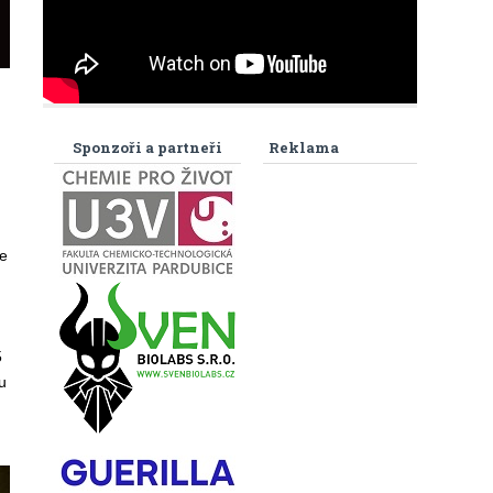
Sponzoři a partneři
Reklama
e
5
u