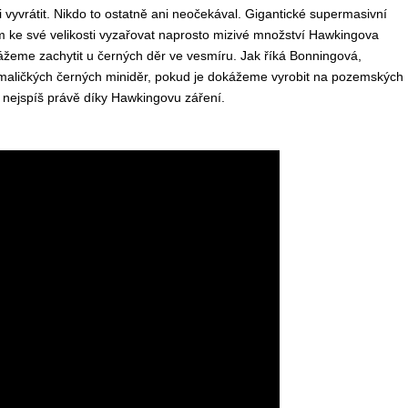
i vyvrátit. Nikdo to ostatně ani neočekával. Gigantické supermasivní
dem ke své velikosti vyzařovat naprosto mizivé množství Hawkingova
ážeme zachytit u černých děr ve vesmíru. Jak říká Bonningová,
aličkých černých miniděr, pokud je dokážeme vyrobit na pozemských
 nejspíš právě díky Hawkingovu záření.