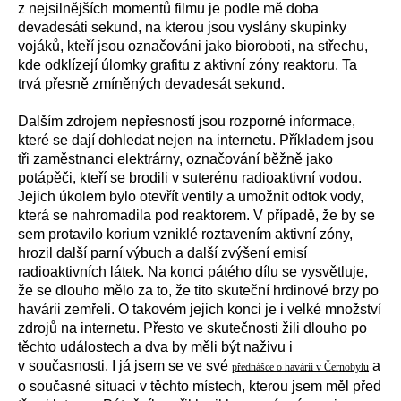
z nejsilnějších momentů filmu je podle mě doba
devadesáti sekund, na kterou jsou vyslány skupinky
vojáků, kteří jsou označováni jako bioroboti, na střechu,
kde odklízejí úlomky grafitu z aktivní zóny reaktoru. Ta
trvá přesně zmíněných devadesát sekund.
Dalším zdrojem nepřesností jsou rozporné informace,
které se dají dohledat nejen na internetu. Příkladem jsou
tři zaměstnanci elektrárny, označování běžně jako
potápěči, kteří se brodili v suterénu radioaktivní vodou.
Jejich úkolem bylo otevřít ventily a umožnit odtok vody,
která se nahromadila pod reaktorem. V případě, že by se
sem protavilo korium vzniklé roztavením aktivní zóny,
hrozil další parní výbuch a další zvýšení emisí
radioaktivních látek. Na konci pátého dílu se vysvětluje,
že se dlouho mělo za to, že tito skuteční hrdinové brzy po
havárii zemřeli. O takovém jejich konci je i velké množství
zdrojů na internetu. Přesto ve skutečnosti žili dlouho po
těchto událostech a dva by měli být naživu i
v současnosti. I já jsem se ve své
a
přednášce o havárii v Černobylu
o současné situaci v těchto místech, kterou jsem měl před