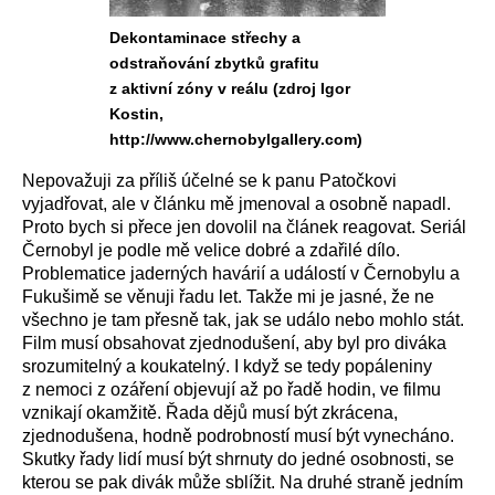
Dekontaminace střechy a
odstraňování zbytků grafitu
z aktivní zóny v reálu (zdroj Igor
Kostin,
http://www.chernobylgallery.com)
Nepovažuji za příliš účelné se k panu Patočkovi
vyjadřovat, ale v článku mě jmenoval a osobně napadl.
Proto bych si přece jen dovolil na článek reagovat. Seriál
Černobyl je podle mě velice dobré a zdařilé dílo.
Problematice jaderných havárií a událostí v Černobylu a
Fukušimě se věnuji řadu let. Takže mi je jasné, že ne
všechno je tam přesně tak, jak se událo nebo mohlo stát.
Film musí obsahovat zjednodušení, aby byl pro diváka
srozumitelný a koukatelný. I když se tedy popáleniny
z nemoci z ozáření objevují až po řadě hodin, ve filmu
vznikají okamžitě. Řada dějů musí být zkrácena,
zjednodušena, hodně podrobností musí být vynecháno.
Skutky řady lidí musí být shrnuty do jedné osobnosti, se
kterou se pak divák může sblížit. Na druhé straně jedním