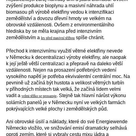
zvýšení produkce bioplynu a masivní náhrada uhlí
biomasou při výrobě elektřiny vedou k intenzifikaci
zemědělství a dovozu dřevní hmoty ve velkém na
obrovské vzdálenosti. Ovšem z environmentálního
hlediska by se měla krajina před intenzivním
zemědělstvím a
spíše chránit.
les před masivní těžbou
Přechod k intenzivnímu využití větrné elektřiny nevede
v Německu k decentralizaci výroby elektřiny, ale naopak
k její ještě větší centralizaci a přepravě na daleko větší
vzdálenosti. Nejen na prosazení potřebných vedení
vysokého napětí je potřeba ekvivalentní centrální moc. Na
pevnině už začíná být hustota a velikost větrných turbín
v příhodných místech tak velká, že začíná lidem velmi
vadit a
. Stejně tak hlavní nárůst výkonu
velmi těžko se prosazuje
solárních panelů je v Německu nyní ve velkých farmách
pokrývajících velké plochy i zemědělských půd.
Ani obrovské úsilí a náklady, které do své Energiewende
Německo vložilo, ve snižování emisí dramaticky selhává
oproti zemím, které si vybraly cestu mixu jádra a