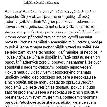
.
českých průvodců můžete
zde
Pan Josef Patočka mi ve svém článku vyčítá, že píši o
úspěchu Číny v oblasti jaderné energetiky: „
Český
jaderný fyzik Vladimír Wagner publikoval nedávno na
serveru oEnergetice.cz téměř oslavný článek s titulkem
„
“. Přestože si
Konečně se alespoň v Číně budují jaderné reaktory bez zpoždění
k tomu vybral příhodně zrovna třicáté výročí masakru
protestujících na náměstí Nebeského míru, otázku, proč je
to právě jedna z nejnesvobodnějších zemí na světě, kde
se jeho zamilované technologii daří nejlépe, si nepoložil.“
To, že vidím, že Čína je úspěšná v řadě oblastí, nejen při
budování jaderných zdrojů, opravdu neznamená, že bych
souhlasil s nedemokratickými postupy jejího vedení.
Pokud nebudu vidět vlivem ideologického prizmatu
úspěchy svého ideologického soupeře a nedokážu se
z nich poučit, tak se mohu dostat do opravdu velkých
problémů. Do ještě větších se dostanu, pokud si budu
zastírat problémy u sebe a nedokážu se z nich poučit. A
přesně takovým svým myšlením a pohledem připomínají
pánové Patočkové sovětské aparátčíky, které ve svém