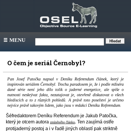
MENU
III
O čem je seriál Černobyl?
Pan Josef Patočka napsal v Deníku Referendum článek, který je
inspirován seriálem Černobyl. Trochu paradoxem je, že i podle režiséra
dané série není jeho dílo tolik o jaderné energetice, ale spíše o
nutnosti neskrývat fakta, nezatajovat je, otevřeně diskutovat o všech
hlediscích a to z různých pohledů. A právě toto poselství je určeno
nejvíce právě takovým lidem, jako jsou v redakci Deníku Referendum.
Šéfredaktorem Deníku Referendum je Jakub Patočk
a
,
který je otcem autora
. Ten zaujímá ostře
zmíněného článku
protijaderný postoj a i v řadě jiných oblastí pak striktně