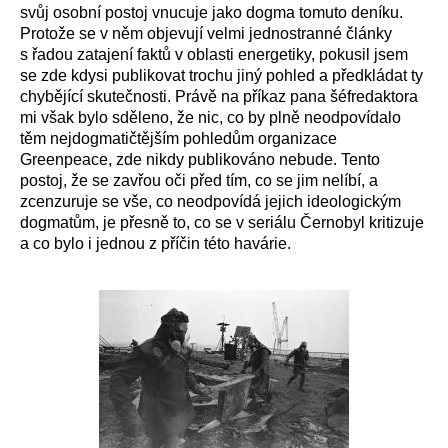
svůj osobní postoj vnucuje jako dogma tomuto deníku.
Protože se v něm objevují velmi jednostranné články
s řadou zatajení faktů v oblasti energetiky, pokusil jsem
se zde kdysi publikovat trochu jiný pohled a předkládat ty
chybějící skutečnosti. Právě na příkaz pana šéfredaktora
mi však bylo sděleno, že nic, co by plně neodpovídalo
těm nejdogmatičtějším pohledům organizace
Greenpeace, zde nikdy publikováno nebude. Tento
postoj, že se zavřou oči před tím, co se jim nelíbí, a
zcenzuruje se vše, co neodpovídá jejich ideologickým
dogmatům, je přesně to, co se v seriálu Černobyl kritizuje
a co bylo i jednou z příčin této havárie.