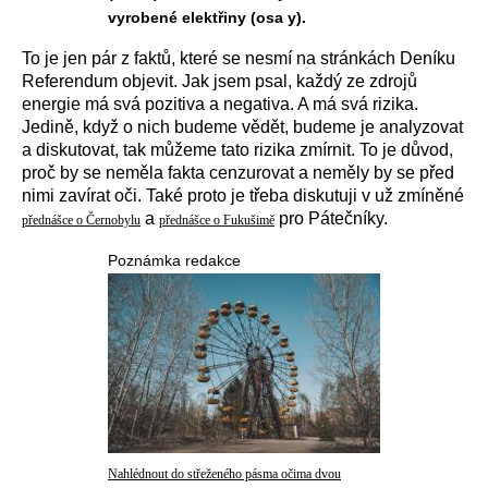
vyrobené elektřiny (osa y).
To je jen pár z faktů, které se nesmí na stránkách Deníku
Referendum objevit. Jak jsem psal, každý ze zdrojů
energie má svá pozitiva a negativa. A má svá rizika.
Jedině, když o nich budeme vědět, budeme je analyzovat
a diskutovat, tak můžeme tato rizika zmírnit. To je důvod,
proč by se neměla fakta cenzurovat a neměly by se před
nimi zavírat oči. Také proto je třeba diskutuji v už zmíněné
a
pro Pátečníky.
přednášce o Černobylu
přednášce o Fukušimě
Poznámka redakce
Nahlédnout do střeženého pásma očima dvou