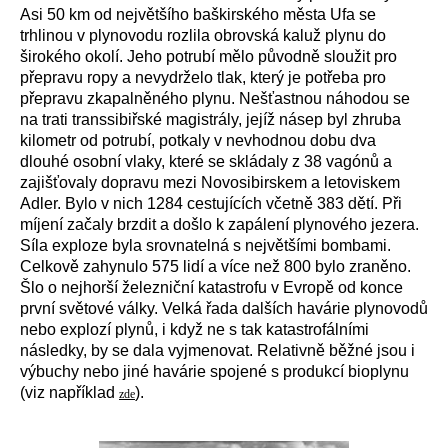
Asi 50 km od největšího baškirského města Ufa se
trhlinou v plynovodu rozlila obrovská kaluž plynu do
širokého okolí. Jeho potrubí mělo původně sloužit pro
přepravu ropy a nevydrželo tlak, který je potřeba pro
přepravu zkapalněného plynu. Nešťastnou náhodou se
na trati transsibiřské magistrály, jejíž násep byl zhruba
kilometr od potrubí, potkaly v nevhodnou dobu dva
dlouhé osobní vlaky, které se skládaly z 38 vagónů a
zajišťovaly dopravu mezi Novosibirskem a letoviskem
Adler
. Bylo v nich 1284 cestujících včetně 383 dětí. Při
míjení začaly brzdit a došlo k zapálení plynového jezera.
Síla exploze byla srovnatelná s největšími bombami.
Celkově zahynulo 575 lidí a více než 800 bylo zraněno.
Šlo o nejhorší železniční katastrofu v Evropě od konce
první světové války. Velká řada dalších havárie plynovodů
nebo explozí plynů, i když ne s tak katastrofálními
následky, by se dala vyjmenovat. Relativně běžné jsou i
výbuchy nebo jiné havárie spojené s produkcí bioplynu
(viz například
).
zde