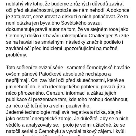
neblahý vliv toho, že budeme z různých důvodů zavírat
oči před skutečnostmi, protože se nám nehodí. A dokonce
je zatajovat, cenzurovat a diskuzi o nich potlačovat. Že to
není otázka jen bývalého Sovětského svazu,
dokumentuje právě autor na tom, že ve stejném roce jako
Černobyl došlo i k havárii raketoplánu Challenger. A i zde
se na havárii se smrtelnými následky značně podílelo i
zavírání očí před indiciemi upozorňujícími na možné
problémy.
Toto sdělení televizní série i samotné černobylské havárie
ovšem pánové Patočkové absolutně nechápou a
nepřijímají. Oni zavírání očí před skutečnostmi, které se
jim nehodí do jejich ideologického pohledu, považují za
něco přirozeného. Cenzuru informací a zákaz jejich
publikace či prezentace tam, kde toho mohou dosáhnout,
za něco užitečného a velmi pozitivního.
Jaderné technologie mají svá negativa a rizika, stejně
jako ostatní energetické zdroje. Je důležité, aby se o nich
vědělo a analyzovaly se. I proto je velmi užitečné, že se
natočil seriál o Černobylu a vyvolal takový zájem. I kvůli