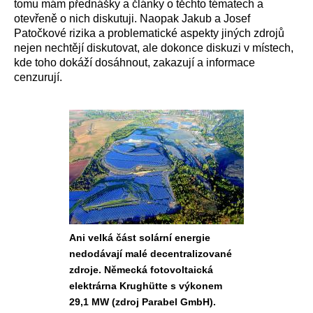
tomu mám přednášky a články o těchto tématech a
otevřeně o nich diskutuji. Naopak Jakub a Josef
Patočkové rizika a problematické aspekty jiných zdrojů
nejen nechtějí diskutovat, ale dokonce diskuzi v místech,
kde toho dokáží dosáhnout, zakazují a informace
cenzurují.
Ani velká část solární energie
nedodávají malé decentralizované
zdroje. Německá fotovoltaická
elektrárna Krughütte s výkonem
29,1 MW (zdroj Parabel GmbH).