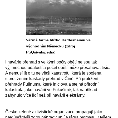
Větrná farma blízko Dardesheimu ve
východním Německu (zdroj
PtrQs/wikipedia).
I havárie přehrad s velkými počty obětí nejsou tak
výjimečnou událostí a počet obětí může přesahovat tisíc.
A nemusí jít o tu největší katastrofu, která je spojena
s protržením kaskády přehrad v Číně. Při protržení
přehrady Fujinuma, které iniciovala stejná přírodní
katastrofa jako havárii ve Fukušimě, tak například
zahynulo více lidí než při havárii elektrárny.
České zelené aktivistické organizace propagují jako
nejdůležitější zdroj náhrady uhlí a jádra biomasu. Ovšem