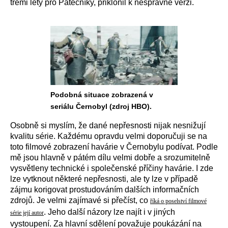
třemi lety pro Pátečníky, přiklonil k nesprávné verzi.
Podobná situace zobrazená v
seriálu Černobyl (zdroj HBO).
Osobně si myslím, že dané nepřesnosti nijak nesnižují
kvalitu série. Každému opravdu velmi doporučuji se na
toto filmové zobrazení havárie v Černobylu podívat. Podle
mě jsou hlavně v pátém dílu velmi dobře a srozumitelně
vysvětleny technické i společenské příčiny havárie. I zde
lze vytknout některé nepřesnosti, ale ty lze v případě
zájmu korigovat prostudováním dalších informačních
zdrojů. Je velmi zajímavé si přečíst, co
říká o poselství filmové
. Jeho další názory lze najít i v jiných
série její autor
vystoupení. Za hlavní sdělení považuje poukázání na