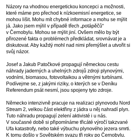
Názory na vhodnou energetickou koncepci a možnosti,
které máme pro přechod k nízkoemisní energetice, se
mohou lišit. Mohu mít chybné informace a mohu se mýlit
já. Jako jsem mýlil v případě třech „potápěčů“
v Černobylu. Mohou se mýlit jiní. Ovšem mělo by být
přirozené fakta o problémech předkládat, srovnávat je a
diskutovat. Aby každý mohl nad nimi přemýšlet a utvořit si
svůj názor.
Josef a Jakub Patočkové propagují německou cestu
náhrady jaderných a uhelných zdrojů zdroji plynovými,
vodními, biomasou, fotovoltaikou a větrnými turbínami.
Podívejme se, z jakými riziky, o kterých se v Deníku
Referendum psát nesmí, jsou spojeny tyto zdroje.
Německo intenzivně pracuje na realizaci plynovodu Nord
Stream 2, velkou část elektřiny z jádra u něj nahradí plyn.
Tuto náhradu propagují zelení aktivisté i u nás.
V současné době si připomínáme třicáté výročí takzvané
Ufa katastrofy, nebo také výbuchu plynového jezera smrti.
K tomu došlo v Sovětském svazu tři roky po Černobylu.