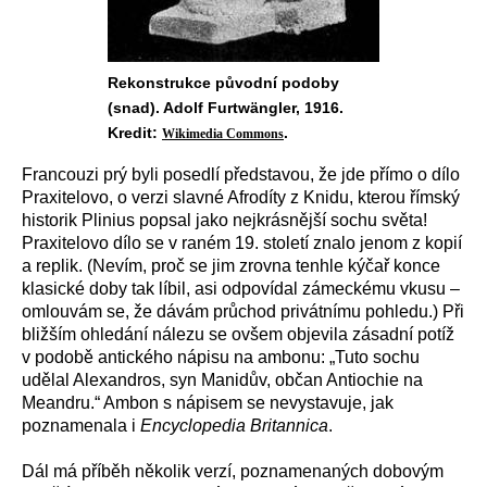
Rekonstrukce původní podoby
(snad). Adolf Furtwängler, 1916.
Kredit:
.
Wikimedia Commons
Francouzi prý byli posedlí představou, že jde přímo o dílo
Praxitelovo, o verzi slavné Afrodíty z Knidu, kterou římský
historik Plinius popsal jako nejkrásnější sochu světa!
Praxitelovo dílo se v raném 19. století znalo jenom z kopií
a replik. (Nevím, proč se jim zrovna tenhle kýčař konce
klasické doby tak líbil, asi odpovídal zámeckému vkusu –
omlouvám se, že dávám průchod privátnímu pohledu.) Při
bližším ohledání nálezu se ovšem objevila zásadní potíž
v podobě antického nápisu na ambonu: „Tuto sochu
udělal Alexandros, syn Manidův, občan Antiochie na
Meandru.“ Ambon s nápisem se nevystavuje, jak
poznamenala i
Encyclopedia Britannica
.
Dál má příběh několik verzí, poznamenaných dobovým