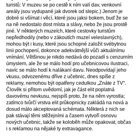
turistů: V muzeu se po cestě k ním valí dav, venkovní
areály jsou vydupané jak dvorek od slepic.) Jenom je
dobré si všímat i věcí, které jsou jaksi bokem, buď že se
na ně nedostalo dost místa a slávy, nebo že jsou prostě
jiné. V některých muzeích, které cestovky turistům
nepředhodily (nebo v zákoutích muzeí veleslavných),
mohou být i kusy, které jsou schopné založit svébytnou
linii pochopení, dokonce adekvátnější vůči aktuálnímu
vnímání. Většinou je nikdo nedává do pozadí s cenzurním
úmyslem, ale že se málo hodí pro učebnicovou ilustraci,
navíc se málo hodí k nalákaní davu. Neodpovídají jeho
vkusu, odvozenému dříve z učebnic, dnes spíše z
reklamy, nemohou být opatřeny cedulkou „Znáte z TV“.
Člověk si přitom uvědomí, jak je část elit poplatná
davovému nevkusu, nejspíš proto, že na něm vyrostla;
zatímco tvůrčí vrstva elit průkopnicky zakládá na nová a
dosud málo akceptovaná schémata. Některá z nich se
pak stávají těmi stěžejními a časem vytvoří osnovu
nových učebnic, takže se koloběh může opakovat, občas
i s reklamou na nějaké ty extravagance.