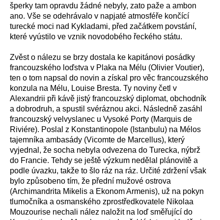
šperky tam opravdu žádné nebyly, zato paže a ambon
ano. Vše se odehrávalo v napjaté atmosféře končící
turecké moci nad Kykladami, před začátkem povstání,
které vyústilo ve vznik novodobého řeckého státu.
Zvěst o nálezu se brzy dostala ke kapitánovi posádky
francouzského loďstva v Plaka na Mélu (Olivier Voutier),
ten o tom napsal do novin a získal pro věc francouzského
konzula na Mélu, Louise Bresta. Ty noviny četl v
Alexandrii při kávě jistý francouzský diplomat, obchodník
a dobrodruh, a spustil svéráznou akci. Následně zasáhl
francouzský velvyslanec u Vysoké Porty (Marquis de
Riviére). Poslal z Konstantinopole (Istanbulu) na Mélos
tajemníka ambasády (Vicomte de Marcellus), který
vyjednal, že socha nebyla odvezena do Turecka, nýbrž
do Francie. Tehdy se ještě výzkum nedělal plánovitě a
podle úvazku, takže to šlo ráz na ráz. Určité zdržení však
bylo způsobeno tím, že přední mužové ostrova
(Archimandrita Mikelis a Ekonom Armenis), už na pokyn
tlumočníka a osmanského zprostředkovatele Nikolaa
Mouzourise nechali nález naložit na loď směřující do