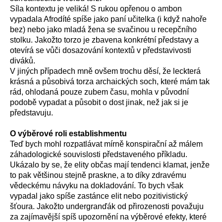
Síla kontextu je veliká! S rukou opřenou o ambon
vypadala Afrodíté spíše jako paní učitelka (i když nahoře
bez) nebo jako mladá žena se svačinou u recepčního
stolku. Jakožto torzo je zbavena konkrétní představy a
otevírá se vůči dosazování kontextů v představivosti
diváků.
V jiných případech mně ovšem trochu děsí, že leckterá
krásná a působivá torza archaických soch, které mám tak
rád, ohlodaná pouze zubem času, mohla v původní
podobě vypadat a působit o dost jinak, než jak si je
představuju.
O výběrové roli establishmentu
Teď bych mohl rozpatlávat mírně konspirační až málem
záhadologické souvislosti představeného příkladu.
Ukázalo by se, že elity občas mají tendenci klamat, jenže
to pak většinou stejně praskne, a to díky zdravému
vědeckému návyku na dokladování. To bych však
vypadal jako spíše zastánce elit nebo pozitivistický
šťoura. Jakožto undergranďák od přirozenosti považuju
za zajímavější spíš upozornění na výběrové efekty, které