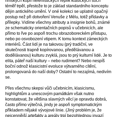
římských kopií helénistických replik klasických soch
téměř trpěl, přestože to je základ standardního konceptu
dějin antického umění. V oné kolekci se uplatnil opačný
postup než při dotvoření Venuše z Mélu, totiž přídavky a
přílepky. Vidíme všechny atributy a insignie bohů, známé
ze schematicky orientačních popisů v učebnicích, ale
přímo to řve po aspoň trochu obrazoboreckém přístupu,
nebo po osvobození vtipem. K tomu kontext zámeckých
interiérů. Část lidí je na takovou (prý tradiční, ve
skutečnosti trapně kopírovanou, předělávanou a
dodělávanou) kulturu zvyklá, jsou to prý kulturní lidé. Je to
elita, páteř naší kultury – nebo rudiment? Nebo nespíš
boční odnož klasicistní evoluce výtvarného cítění,
prolongovaná do naší doby? Ostatní to nezajímá, nedivím
se.
Přes všechnu skepsi vůči učebnicím, klasicismu,
highlightům a unescovým památkám však nutno
konstatovat, že většina slavných věcí je opravdu dobrá,
často přímo výtečná, jindy je aspoň symptomatickým
příkladem nějaké vývojové linie. (Jiný problém je, že
nejcennější artefakty a areály trpí bezohlednou invazí