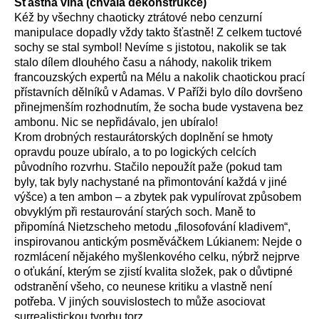
Šťastná vina (chvála dekonstrukce)
Kéž by všechny chaoticky ztrátové nebo cenzurní
manipulace dopadly vždy takto šťastně! Z celkem tuctové
sochy se stal symbol! Nevíme s jistotou, nakolik se tak
stalo dílem dlouhého času a náhody, nakolik trikem
francouzských expertů na Mélu a nakolik chaotickou prací
přístavních dělníků v Adamas. V Paříži bylo dílo dovršeno
přinejmenším rozhodnutím, že socha bude vystavena bez
ambonu. Nic se nepřidávalo, jen ubíralo!
Krom drobných restaurátorských doplnění se hmoty
opravdu pouze ubíralo, a to po logických celcích
původního rozvrhu. Stačilo nepoužít paže (pokud tam
byly, tak byly nachystané na přimontování každá v jiné
výšce) a ten ambon – a zbytek pak vypulírovat způsobem
obvyklým při restaurování starých soch. Maně to
připomíná Nietzscheho metodu „filosofování kladivem“,
inspirovanou antickým posměváčkem Lúkianem: Nejde o
rozmlácení nějakého myšlenkového celku, nýbrž nejprve
o oťukání, kterým se zjistí kvalita složek, pak o důvtipné
odstranění všeho, co neunese kritiku a vlastně není
potřeba. V jiných souvislostech to může asociovat
surrealistickou tvorbu torz.