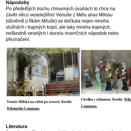
Nápodoby
Po předešlých trochu chmurných úvahách to chce na
závěr něco veselejšího! Venuše z Mélu alias Milosu
(důvěrně jí říkám Miluše) se dočkala nejen mnoha
slušných i trapných kopií, ale taky mnoha trapných,
neškodně veselých i docela invenčních nápodob nebo
přeznačení.
Chvilka s reklamou. Kredit:
Wik
Venuše Mélská na výletě po ostrově. Kredit:
Commons.
Wikimedia Commons
.
Literatura