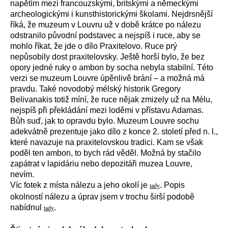
napětím mezi francouzskými, britskými a německými
archeologickými i kunsthistorickými školami. Nejdrsnější
říká, že muzeum v Louvru už v době krátce po nálezu
odstranilo původní podstavec a nejspíš i ruce, aby se
mohlo říkat, že jde o dílo Praxitelovo. Ruce prý
nepůsobily dost praxitelovsky. Ještě horší bylo, že bez
opory jedné ruky o ambon by socha nebyla stabilní. Této
verzi se muzeum Louvre úpěnlivě brání – a možná má
pravdu. Také novodobý mélský historik Gregory
Belivanakis totiž míní, že ruce nějak zmizely už na Mélu,
nejspíš při překládání mezi loděmi v přístavu Adamas.
Bůh suď, jak to opravdu bylo. Muzeum Louvre sochu
adekvátně prezentuje jako dílo z konce 2. století před n. l.,
které navazuje na praxitelovskou tradici. Kam se však
poděl ten ambon, to bych rád věděl. Možná by stačilo
zapátrat v lapidáriu nebo depozitáři muzea Louvre,
nevím.
Víc fotek z místa nálezu a jeho okolí je
. Popis
tady
okolností nálezu a úprav jsem v trochu širší podobě
nabídnul
.
tady