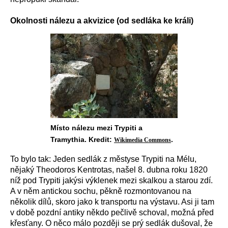
Okolnosti nálezu a akvizice (od sedláka ke králi)
Místo nálezu mezi Trypiti a
Tramythia. Kredit:
.
Wikimedia Commons
To bylo tak: Jeden sedlák z městyse Trypiti na Mélu,
nějaký Theodoros Kentrotas, našel 8. dubna roku 1820
níž pod Trypiti jakýsi výklenek mezi skalkou a starou zdí.
A v něm antickou sochu, pěkně rozmontovanou na
několik dílů, skoro jako k transportu na výstavu. Asi ji tam
v době pozdní antiky někdo pečlivě schoval, možná před
křesťany. O něco málo později se prý sedlák dušoval, že