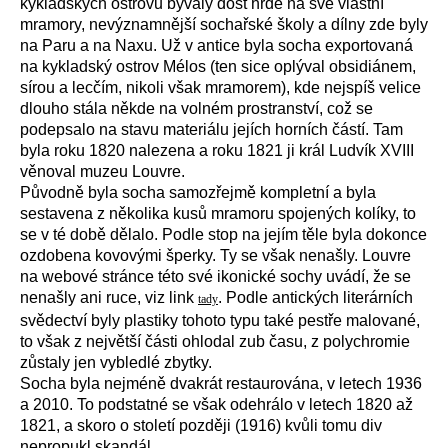
kykladských ostrovů bývaly dost hrdé na své vlastní
mramory, nevýznamnější sochařské školy a dílny zde byly
na Paru a na Naxu. Už v antice byla socha exportovaná
na kykladský ostrov Mélos (ten sice oplýval obsidiánem,
sírou a lecčím, nikoli však mramorem), kde nejspíš velice
dlouho stála někde na volném prostranství, což se
podepsalo na stavu materiálu jejích horních částí. Tam
byla roku 1820 nalezena a roku 1821 ji král Ludvík XVIII
věnoval muzeu Louvre.
Původně byla socha samozřejmě kompletní a byla
sestavena z několika kusů mramoru spojených kolíky, to
se v té době dělalo. Podle stop na jejím těle byla dokonce
ozdobena kovovými šperky. Ty se však nenašly. Louvre
na webové stránce této své ikonické sochy uvádí, že se
nenašly ani ruce, viz link
. Podle antických literárních
tady
svědectví byly plastiky tohoto typu také pestře malované,
to však z největší části ohlodal zub času, z polychromie
zůstaly jen vybledlé zbytky.
Socha byla nejméně dvakrát restaurována, v letech 1936
a 2010. To podstatné se však odehrálo v letech 1820 až
1821, a skoro o století později (1916) kvůli tomu div
nepropukl skandál.