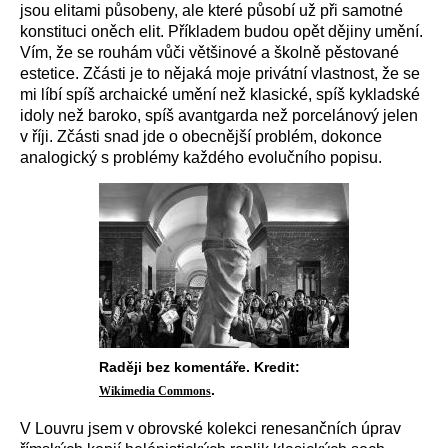
jsou elitami působeny, ale které působí už při samotné
konstituci oněch elit. Příkladem budou opět dějiny umění.
Vím, že se rouhám vůči většinové a školně pěstované
estetice. Zčásti je to nějaká moje privátní vlastnost, že se
mi líbí spíš archaické umění než klasické, spíš kykladské
idoly než baroko, spíš avantgarda než porcelánový jelen
v říji. Zčásti snad jde o obecnější problém, dokonce
analogický s problémy každého evolučního popisu.
Raději bez komentáře. Kredit:
.
Wikimedia Commons
V Louvru jsem v obrovské kolekci renesančních úprav