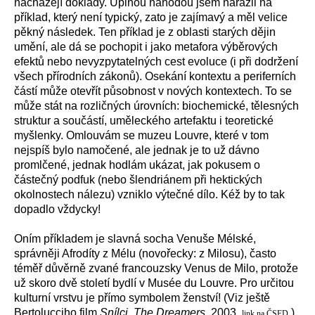
nacházejí doklady. Úplnou náhodou jsem narazil na
příklad, který není typický, zato je zajímavý a měl velice
pěkný následek. Ten příklad je z oblasti starých dějin
umění, ale dá se pochopit i jako metafora výběrových
efektů nebo nevyzpytatelných cest evoluce (i při dodržení
všech přírodních zákonů). Osekání kontextu a periferních
částí může otevřít působnost v nových kontextech. To se
může stát na rozličných úrovních: biochemické, tělesných
struktur a součástí, uměleckého artefaktu i teoretické
myšlenky. Omlouvám se muzeu Louvre, které v tom
nejspíš bylo namočené, ale jednak je to už dávno
promlčené, jednak hodlám ukázat, jak pokusem o
částečný podfuk (nebo šlendriánem při hektických
okolnostech nálezu) vzniklo výtečné dílo. Kéž by to tak
dopadlo vždycky!
Oním příkladem je slavná socha Venuše Mélské,
správněji Afrodíty z Mélu (novořecky: z Milosu), často
téměř důvěrně zvané francouzsky Venus de Milo, protože
už skoro dvě století bydlí v Musée du Louvre. Pro určitou
kulturní vrstvu je přímo symbolem ženství! (Viz ještě
Bertolucciho film
Snílci
,
The Dreamers
, 2003,
.)
link na ČSFD