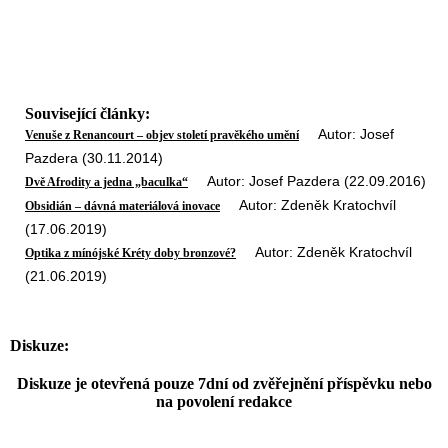
Související články:
Autor: Josef
Venuše z Renancourt – objev století pravěkého umění
Pazdera (30.11.2014)
Autor: Josef Pazdera (22.09.2016)
Dvě Afrodity a jedna „baculka“
Autor: Zdeněk Kratochvíl
Obsidián – dávná materiálová inovace
(17.06.2019)
Autor: Zdeněk Kratochvíl
Optika z mínójské Kréty doby bronzové?
(21.06.2019)
Diskuze:
Diskuze je otevřená pouze 7dní od zvěřejnění příspěvku nebo
na povolení redakce