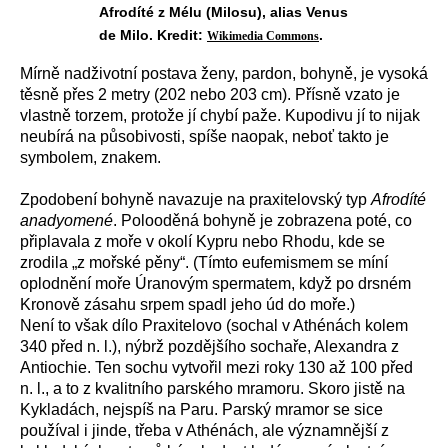
Afrodíté z Mélu (Milosu), alias Venus
de Milo. Kredit:
.
Wikimedia Commons
Mírně nadživotní postava ženy, pardon, bohyně, je vysoká
těsně přes 2 metry (202 nebo 203 cm). Přísně vzato je
vlastně torzem, protože jí chybí paže. Kupodivu jí to nijak
neubírá na působivosti, spíše naopak, neboť takto je
symbolem, znakem.
Zpodobení bohyně navazuje na praxitelovský typ
Afrodíté
anadyomené
. Polooděná bohyně je zobrazena poté, co
připlavala z moře v okolí Kypru nebo Rhodu, kde se
zrodila „z mořské pěny“. (Tímto eufemismem se míní
oplodnění moře Úranovým spermatem, když po drsném
Kronově zásahu srpem spadl jeho úd do moře.)
Není to však dílo Praxitelovo (sochal v Athénách kolem
340 před n. l.), nýbrž pozdějšího sochaře, Alexandra z
Antiochie. Ten sochu vytvořil mezi roky 130 až 100 před
n. l., a to z kvalitního parského mramoru. Skoro jistě na
Kykladách, nejspíš na Paru. Parský mramor se sice
používal i jinde, třeba v Athénách, ale významnější z