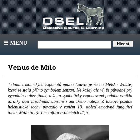
MENU
III
Venus de Milo
Jedním z ikonických exponátů muzea Louvre je socha Mélské Venuše,
která se stala přímo symbolem ženství. Ne každý ale ví, že původně prý
vypadala o dost jinak, a že ta symbolicky exponovaná podoba vznikla
až díky dost zásadnímu ubírání z antického nálezu. Z tuctové pozdně
helénistické sochy povstalo v raném 19. století emotivně fungující
torzo. Může to být i metafora evolučních dějů.