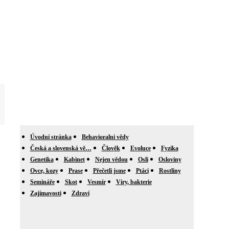
Úvodní stránka
Behavioralni vědy
Česká a slovenská vě…
Člověk
Evoluce
Fyzika
Genetika
Kabinet
Nejen vědou
Osli
Osloviny
Ovce, kozy
Prase
Přečetli jsme
Ptáci
Rostliny
Semináře
Skot
Vesmír
Viry, bakterie
Zajímavosti
Zdraví