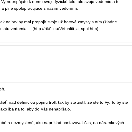
 Vy nepripájate k nemu svoje fyzické telo, ale svoje vedomie a to
é a plne spolupracujúce s naším vedomím.
ak najprv by mal prepojiť svoje už hotové zmysly s ním (žiadne
tu vedomia ... (http://riki1.eu/Virtualiti_a_spol.htm)
ob.
ť, nad definíciou pojmu troll, tak by ste zistil, že ste to Vy. To by ste
, ako iba na to, aby do Vás nenapršalo.
rubé a nezmyslené, ako napríklad nastavovať čas, na náramkových