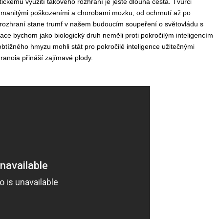
tickému využití takového rozhraní je ještě dlouhá cesta. Tvůrci
zmanitými poškozeními a chorobami mozku, od ochrnutí až po
o rozhraní stane trumf v našem budoucím soupeření o světovládu s
ace bychom jako biologický druh neměli proti pokročilým inteligencím
obtížného hmyzu mohli stát pro pokročilé inteligence užitečnými
ranoia přináší zajímavé plody.