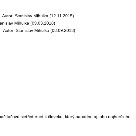
utor: Stanislav Mihulka (12.11.2015)
nislav Mihulka (09.03.2018)
utor: Stanislav Mihulka (08.09.2018)
/počítačovú sieť/internet k človeku, ktorý napadne aj toho najhoršieho