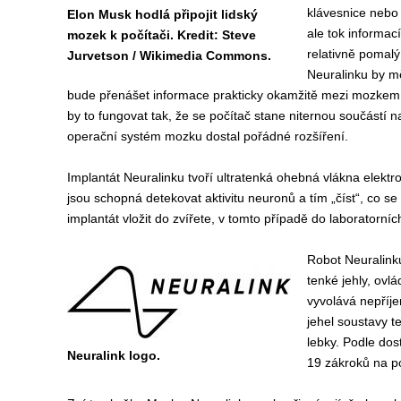
klávesnice nebo 
Elon Musk hodlá připojit lidský
ale tok informac
mozek k počítači. Kredit: Steve
relativně pomalý
Jurvetson / Wikimedia Commons.
Neuralinku by měl
bude přenášet informace prakticky okamžitě mezi mozkem
by to fungovat tak, že se počítač stane niternou součástí 
operační systém mozku dostal pořádné rozšíření.
Implantát Neuralinku tvoří ultratenká ohebná vlákna elektrod
jsou schopná detekovat aktivitu neuronů a tím „číst“, co s
implantát vložit do zvířete, v tomto případě do laborator
Robot Neuralink
tenké jehly, ovl
vyvolává nepříj
jehel soustavy t
lebky. Podle dos
Neuralink logo.
19 zákroků na p