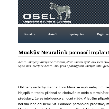
Redakce
Autoři
Spolupráce
Registrac
Muskův Neuralink pomocí implantát
Neuralink vyvíjí důmyslné rozhraní, které umožní symbiózu mezi člov
Spasí nás interface Neuralinku před apokalypsou umělých inteligen
Oblíbený vědecký magnát Elon Musk se nijak netají tím, že 
Nejspíš to trochu přehnal se sledováním série o terminátor
představy, že se inteligence zmocní vlády. V lepším případě
horším lépe ani nemluvit. Podobné paranoidní představy 