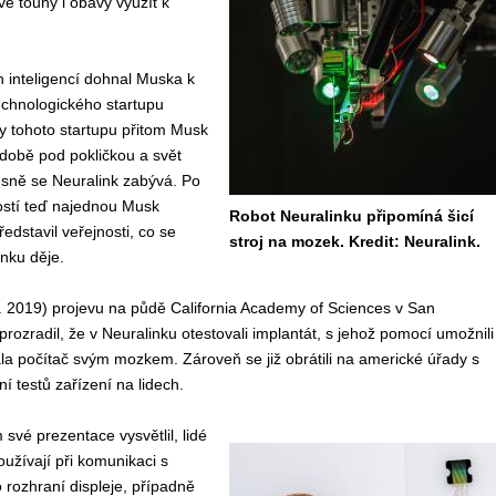
 touhy i obavy využít k
 inteligencí dohnal Muska k
echnologického startupu
ity tohoto startupu přitom Musk
 době pod pokličkou a svět
esně se Neuralink zabývá. Po
ostí teď najednou Musk
Robot Neuralinku připomíná šicí
představil veřejnosti, co se
stroj na mozek. Kredit: Neuralink.
inku děje.
. 2019) projevu na půdě California Academy of Sciences v San
rozradil, že v Neuralinku otestovali implantát, s jehož pomocí umožnili
ala počítač svým mozkem. Zároveň se již obrátili na americké úřady s
í testů zařízení na lidech.
vé prezentace vysvětlil, lidé
užívají při komunikaci s
o rozhraní displeje, případně