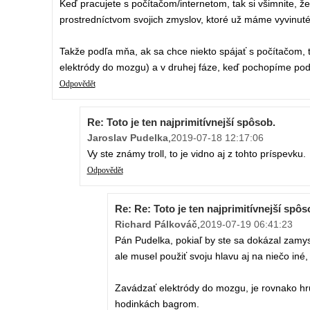
Keď pracujete s počítačom/internetom, tak si všimnite, že
prostredníctvom svojich zmyslov, ktoré už máme vyvinut
Takže podľa mňa, ak sa chce niekto spájať s počítačom, t
elektródy do mozgu) a v druhej fáze, keď pochopíme podsta
Odpovědět
Re: Toto je ten najprimitívnejší spôsob.
Jaroslav Pudelka
,
2019-07-18 12:17:06
Vy ste známy troll, to je vidno aj z tohto príspevku.
Odpovědět
Re: Re: Toto je ten najprimitívnejší spôs
Richard Pálkováč
,
2019-07-19 06:41:23
Pán Pudelka, pokiaľ by ste sa dokázal zamyslie
ale musel použiť svoju hlavu aj na niečo iné
Zavádzať elektródy do mozgu, je rovnako h
hodinkách bagrom.