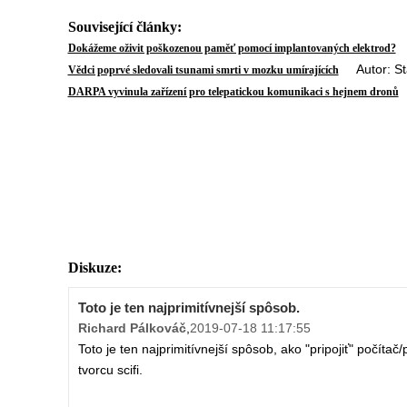
Související články:
A
Dokážeme oživit poškozenou paměť pomocí implantovaných elektrod?
Autor: Sta
Vědci poprvé sledovali tsunami smrti v mozku umírajících
A
DARPA vyvinula zařízení pro telepatickou komunikaci s hejnem dronů
Diskuze:
Toto je ten najprimitívnejší spôsob.
Richard Pálkováč
,
2019-07-18 11:17:55
Toto je ten najprimitívnejší spôsob, ako "pripojiť" počítač
tvorcu scifi.