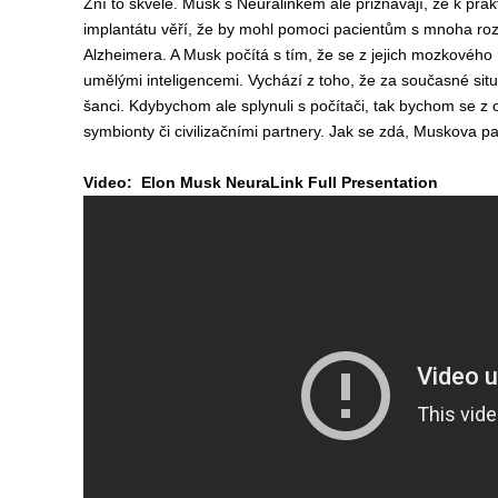
Zní to skvěle. Musk s Neuralinkem ale přiznávají, že k prak
implantátu věří, že by mohl pomoci pacientům s mnoha ro
Alzheimera. A Musk počítá s tím, že se z jejich mozkovéh
umělými inteligencemi. Vychází z toho, že za současné situ
šanci. Kdybychom ale splynuli s počítači, tak bychom se z 
symbionty či civilizačními partnery. Jak se zdá, Muskova pa
Video: Elon Musk NeuraLink Full Presentation