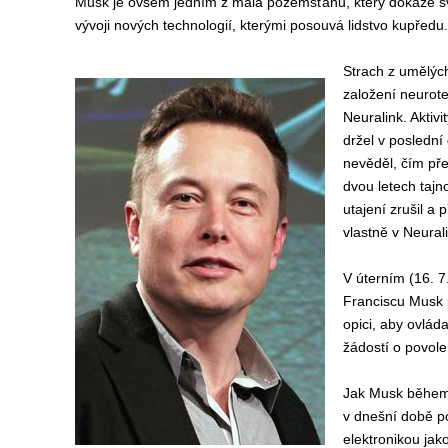
Musk je ovšem jedním z mála pozemšťanů, který dokáže své
vývoji nových technologií, kterými posouvá lidstvo kupředu.
Strach z umělých
založení neurot
Neuralink. Aktiv
držel v poslední
nevěděl, čím př
dvou letech tajn
utajení zrušil a 
vlastně v Neural
V úterním (16. 7
Franciscu Musk p
opici, aby ovlád
žádostí o povolen
Jak Musk během s
v dnešní době po
elektronikou jak