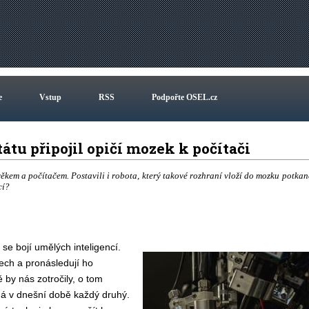
e
Vstup
RSS
Podpořte OSEL.cz
u připojil opičí mozek k počítači
ěkem a počítačem. Postavili i robota, který takové rozhraní vloží do mozku potkan
cí?
se bojí umělých inteligencí.
ech a pronásledují ho
 by nás zotročily, o tom
má v dnešní době každý druhý.