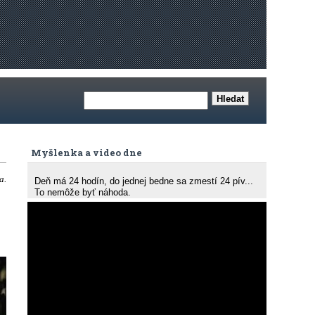
Myšlenka a video dne
a.
Deň má 24 hodín, do jednej bedne sa zmestí 24 pív...
To nemôže byť náhoda.