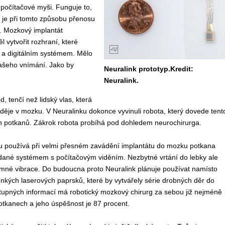
počítačové myši. Funguje to,
í je při tomto způsobu přenosu
. Mozkový implantát
 vytvořit rozhraní, které
 a digitálním systémem. Mělo
našeho vnímání. Jako by
Neuralink prototyp.Kredit:
Neuralink.
, tenčí než lidský vlas, která
e děje v mozku. V Neuralinku dokonce vyvinuli robota, který dovede tent
ních potkanů. Zákrok robota probíhá pod dohledem neurochirurga.
u používá při velmi přesném zavádění implantátu do mozku potkana
ádané systémem s počítačovým viděním. Nezbytné vrtání do lebky ale
emné vibrace. Do budoucna proto Neuralink plánuje používat namísto
enkých laserových paprsků, které by vytvářely série drobných děr do
tupných informací má robotický mozkový chirurg za sebou již nejméně
otkanech a jeho úspěšnost je 87 procent.