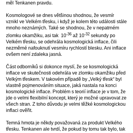
měl Tenkanen pravdu.
Kosmologové se dnes většinou shodnou, že vesmír
vznikl ve Velkém třesku, i když je kolem této události stále
mnoho neznámých. Také se shodnou, že v nepatrném
-36
-32
zlomku okamžiku, asi tak 10
až 10
sekundy po
Velkém třesku, se odehrála kosmologická inflace, čili
nezměrné nafouknutí vesmíru rychlostí blesku. Ani inflace
ovšem není zdaleka jasná.
Část odborníků si dokonce myslí, že se kosmologická
inflace ve skutečnosti odehrála ve zlomku okamžiku před
Velkým třeskem. V takovém případě by „Velký třesk“ byl
vlastně pojmenováním situace, jaká nastala na konci
kosmologické inflace. Problém s teorií inflace je v tom, že
jde o velmi flexibilní koncept, který je možné upravovat ze
všech stran. Z toho důvodu je velmi těžké kosmologickou
inflaci ověřit.
Temná hmota je někdy považovaná za produkt Velkého
třesku. Tenkanen ale tvrdí, že pokud by tomu tak bylo, tak