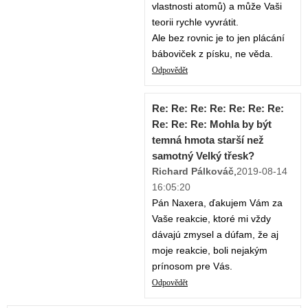
vlastnosti atomů) a může Vaši
teorii rychle vyvrátit.
Ale bez rovnic je to jen plácání
báboviček z písku, ne věda.
Odpovědět
Re: Re: Re: Re: Re: Re: Re:
Re: Re: Re: Mohla by být
temná hmota starší než
samotný Velký třesk?
Richard Pálkováč
,
2019-08-14
16:05:20
Pán Naxera, ďakujem Vám za
Vaše reakcie, ktoré mi vždy
dávajú zmysel a dúfam, že aj
moje reakcie, boli nejakým
prínosom pre Vás.
Odpovědět