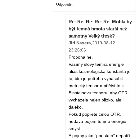
Odpovědět
Re: Re: Re: Re: Re: Mohla by
být temná hmota starší než
samotný Velký třesk?
Jiri Naxera
,
2019-08-12
23:26:06
Proboha ne.
Vašímy slovy temná energie
alias kosmologická konstanta je
to, čím je potřeba vynásobit
metrický tensor a přičíst to k
Einsteinovu tensoru, aby OTR
vycházela nejen blízko, ale i
daleko.
Pokud popřete celou OTR,
nedává pojem temné energie
smysl.
A pojmy jako "podstata" nepatří