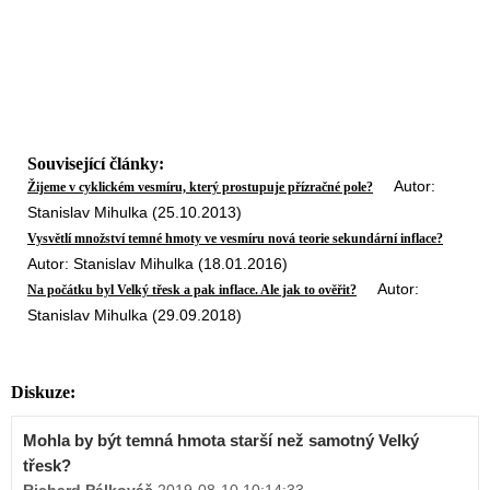
Související články:
Autor:
Žijeme v cyklickém vesmíru, který prostupuje přízračné pole?
Stanislav Mihulka (25.10.2013)
Vysvětlí množství temné hmoty ve vesmíru nová teorie sekundární inflace?
Autor: Stanislav Mihulka (18.01.2016)
Autor:
Na počátku byl Velký třesk a pak inflace. Ale jak to ověřit?
Stanislav Mihulka (29.09.2018)
Diskuze:
Mohla by být temná hmota starší než samotný Velký
třesk?
Richard Pálkováč
,
2019-08-10 10:14:33