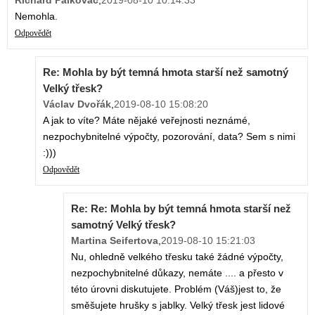
Nemohla.
Odpovědět
Re: Mohla by být temná hmota starší než samotný
Velký třesk?
Václav Dvořák
,
2019-08-10 15:08:20
A jak to víte? Máte nějaké veřejnosti neznámé,
nezpochybnitelné výpočty, pozorování, data? Sem s nimi
:)))
Odpovědět
Re: Re: Mohla by být temná hmota starší než
samotný Velký třesk?
Martina Seifertova
,
2019-08-10 15:21:03
Nu, ohledně velkého třesku také žádné výpočty,
nezpochybnitelné důkazy, nemáte .... a přesto v
této úrovni diskutujete. Problém (Váš)jest to, že
směšujete hrušky s jablky. Velký třesk jest lidové