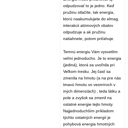
odpudzovať to je jedno. Keď
pružinu stlačíte, tak energia,
ktorú naakumulujete do elmag.
interakcii atómových obalov
odpudzuje a ak pružinu
natiahnete, potom priťahuje.
Temnú energiu Vám vysvetlím
veľmi jednoducho. Je to energia
(jediná), ktorá sa uvoľnila pri
Veľkom tresku. Jej časť sa
zmenila na hmotu (a na pre nás
tmavú hmotu vo vesmíroch v
iných dimenziách) , teda látku a
pole a zvyšok sa zmenil na
ostatné energie tejto hmoty.
Najjednoduchším príkladom
týchto ostatných energií je
pohybová energia hmotných