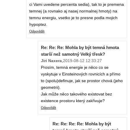
ci Vami uvedene percenta sedia), tak to je premena
temnej (a rovnako aj nasej normalnej hmoty) na
temnu energiu, vsetko je to presne podla mojich
hypoptez.
Odpovědět
Re: Re: Re: Mohla by být temná hmota
starší než samotný Velký třesk?
Jiri Naxera
,
2019-08-12 12:33:27
Prosím, temná energie je něco co se
vyskytuje v Einsteinových rovnicích a přímo
to (spolu)definuje, jak se prostor chová (jeho
geometrii).
Jak může něco takového existovat bez
existence prostoru který zakřivuje?
Odpovědět
Re: Re: Re: Re: Mohla by být