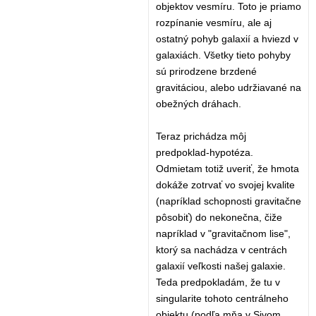
objektov vesmíru. Toto je priamo
rozpínanie vesmíru, ale aj
ostatný pohyb galaxií a hviezd v
galaxiách. Všetky tieto pohyby
sú prirodzene brzdené
gravitáciou, alebo udržiavané na
obežných dráhach.
Teraz prichádza môj
predpoklad-hypotéza.
Odmietam totiž uveriť, že hmota
dokáže zotrvať vo svojej kvalite
(napríklad schopnosti gravitačne
pôsobiť) do nekonečna, čiže
napríklad v "gravitačnom lise",
ktorý sa nachádza v centrách
galaxií veľkosti našej galaxie.
Teda predpokladám, že tu v
singularite tohoto centrálneho
objektu (podľa mňa v Sivom