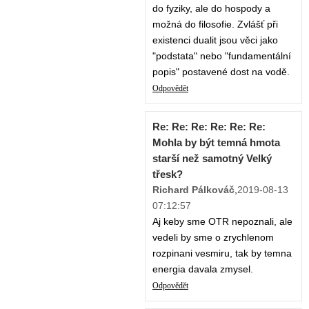
do fyziky, ale do hospody a
možná do filosofie. Zvlášť při
existenci dualit jsou věci jako
"podstata" nebo "fundamentální
popis" postavené dost na vodě.
Odpovědět
Re: Re: Re: Re: Re: Re:
Mohla by být temná hmota
starší než samotný Velký
třesk?
Richard Pálkováč
,
2019-08-13
07:12:57
Aj keby sme OTR nepoznali, ale
vedeli by sme o zrychlenom
rozpinani vesmiru, tak by temna
energia davala zmysel.
Odpovědět