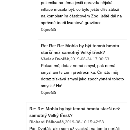
polemika na téma jestli opravdu nějaká
inflace musela být, co bylo ještě dřív záleží
na kompletním částicovém Zoo, ještě dál na
správné teorii kvantové gravitace.
Odpovědět
Re: Re: Re: Mohla by být temná hmota
starší než samotný Velký třesk?
Václav Dvořák
,
2019-08-24 17:06:53
Pokud můj dotaz nemá smysl, pak nemá
smysl ani tvrzení předřečníka. Čímžto můj
dotaz získává smysl jako zpochybnění tohoto
smyslu! Ha!
Odpovědět
Re: Re: Mohla by být temná hmota starší než
samotný Velký třesk?
Richard Pálkováč
,
2019-08-10 15:42:53
Pán Dvořák, ako som už viackrát na tomto portáli