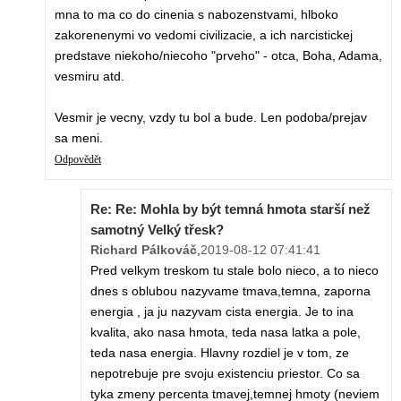
mna to ma co do cinenia s nabozenstvami, hlboko
zakorenenymi vo vedomi civilizacie, a ich narcistickej
predstave niekoho/niecoho "prveho" - otca, Boha, Adama,
vesmiru atd.
Vesmir je vecny, vzdy tu bol a bude. Len podoba/prejav
sa meni.
Odpovědět
Re: Re: Mohla by být temná hmota starší než
samotný Velký třesk?
Richard Pálkováč
,
2019-08-12 07:41:41
Pred velkym treskom tu stale bolo nieco, a to nieco
dnes s oblubou nazyvame tmava,temna, zaporna
energia , ja ju nazyvam cista energia. Je to ina
kvalita, ako nasa hmota, teda nasa latka a pole,
teda nasa energia. Hlavny rozdiel je v tom, ze
nepotrebuje pre svoju existenciu priestor. Co sa
tyka zmeny percenta tmavej,temnej hmoty (neviem