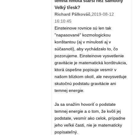
temná hmota starší než samotný
Velký třesk?
Richard Pálkováč
,
2019-08-12
16:10:45
Einsteinove rovnice sú len tak
"napasované" kozmologickou
konštantou (aj v minulosti aj v
súčasnoti), aby vychádzalo to, čo
pozorujeme. Einsteinove vysvetlenie
gravitácie je matematická konštrukcia,
ktorá úspešne popisuje vesmír v
našom blízkom okolí, ale nevysvetluje
skutočnú podstatu gravitácie ani
temnej energie.
Ja sa snažím hovoriť o podstate
temnej energie a o tom, že kvôli jej
podstate, vesmír ako celok, prípadne
jeho veľké časti, nie je matematicky
popísateľný.