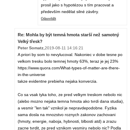
prosil jako s hypotézou s tím pracovat a
především nedělat silné závěry.
Odpovědět
Re: Mohla by být temná hmota starší než samotný
Velký třesk?
Peter Somatz
,
2019-08-11 14:16:21
A priori by som to nevylucoval. Nakoniec v dobe tesne po
velkom tresku bolo temnej hmoty 63%, teraz je jej 23%
https://www.quora.com/What-types-of-matter-are-there-
in-the-universe
takze evidentne prebieha nejaka konverzia.
Co sa vsak tyka toho, ze pred velkym treskom nebolo nic
(alebo mozno nejaka temna hmota ako tvrdi dana studia),
a vesmir "len tak" vznikol je nepravdepodobne. Fyzika
sama dosla na mnozstvo roznych zakonov zachovani
(hmoty, energie, naboja, hybnosti, blbosti atd) a zrazu
zacne tvrdit, ze pred vznikom vesmiru nebolo nic? Podla