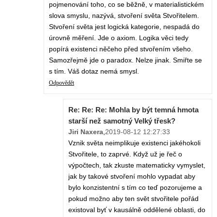
pojmenování toho, co se běžně, v materialistickém
slova smyslu, nazývá, stvoření světa Stvořitelem.
Stvoření světa jest logická kategorie, nespadá do
úrovně měření. Jde o axiom. Logika věci tedy
popírá existenci něčeho před stvořením všeho.
Samozřejmě jde o paradox. Nelze jinak. Smiřte se
s tím. Váš dotaz nemá smysl.
Odpovědět
Re: Re: Re: Mohla by být temná hmota
starší než samotný Velký třesk?
Jiri Naxera
,
2019-08-12 12:27:33
Vznik světa neimplikuje existenci jakéhokoli
Stvořitele, to zaprvé. Když už je řeč o
výpočtech, tak zkuste matematicky vymyslet,
jak by takové stvoření mohlo vypadat aby
bylo konzistentní s tím co teď pozorujeme a
pokud možno aby ten svět stvořitele pořád
existoval byť v kausálně oddělené oblasti, do