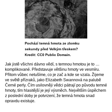
Pochází temná hmota ze zlomku
sekundy před Velkým třeskem?
Kredit: CC0 Public Domain.
Jak jistě všichni dávno vědí, s temnou hmotou je to …
komplikované. Představuje většinu hmoty ve vesmíru.
Přitom vůbec netušíme, co je zač a kde se vzala. Žijeme
ve světě přízraků, jako Elizabeth Swannová na palubě
Černé perly. Čím usilovněji vědci pátrají po původu temné
hmoty, tím hlasitější je její výsměch. Největším úspěchem
z poslední doby je potvrzení, že temná hmota snad
opravdu existuje.