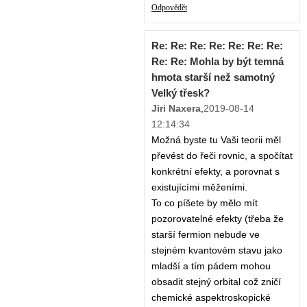
Odpovědět
Re: Re: Re: Re: Re: Re: Re:
Re: Re: Mohla by být temná
hmota starší než samotný
Velký třesk?
Jiri Naxera
,
2019-08-14
12:14:34
Možná byste tu Vaši teorii měl
převést do řeči rovnic, a spočítat
konkrétní efekty, a porovnat s
existujícími měženími.
To co píšete by mělo mít
pozorovatelné efekty (třeba že
starší fermion nebude ve
stejném kvantovém stavu jako
mladší a tím pádem mohou
obsadit stejný orbital což zničí
chemické aspektroskopické