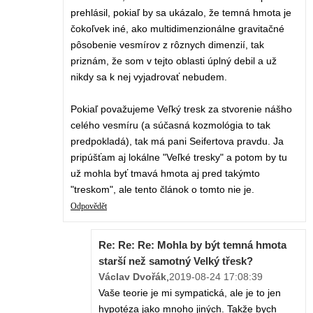
prehlásil, pokiaľ by sa ukázalo, že temná hmota je
čokoľvek iné, ako multidimenzionálne gravitačné
pôsobenie vesmírov z rôznych dimenzií, tak
priznám, že som v tejto oblasti úplný debil a už
nikdy sa k nej vyjadrovať nebudem.
Pokiaľ považujeme Veľký tresk za stvorenie nášho
celého vesmíru (a súčasná kozmológia to tak
predpokladá), tak má pani Seifertova pravdu. Ja
pripúšťam aj lokálne "Veľké tresky" a potom by tu
už mohla byť tmavá hmota aj pred takýmto
"treskom", ale tento článok o tomto nie je.
Odpovědět
Re: Re: Re: Mohla by být temná hmota
starší než samotný Velký třesk?
Václav Dvořák
,
2019-08-24 17:08:39
Vaše teorie je mi sympatická, ale je to jen
hypotéza jako mnoho jiných. Takže bych