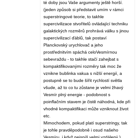
té doby jsou Vaše argumenty ještě horší.
(jeden způsob si představit umím v rámci
superstringové teorie, to takhle
supercivilizace stvořitelů ovládající techniku
galaktických rozměrů prohrává válku s jinou
supercivilizací ďáblů, tak postaví
Planckovský urychlovač a jeho
prostřednitvím spáchá celoVesmírnou
sebevraždu - to takhle stačí zahejbat s
kompaktifikovanými rozměry tak moc že
vznikne bublinka vakua s nižší energií, a
postupně se to bude šířit rychlostí světla
všude, až to co tu zůstane je velmi žhavý
Vesmír plný energie - podobnost s
poinflačním stavem je čistě náhodná, kde při
vhodné kompaktifikaci může vzniknout život
etc.
Mimochodem, pokud platí superstringy, tak
je tohle pravděpodobně i osud našeho
Vesmíru, i když nejspíš velmi vzdálený.)