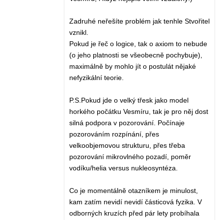
Zadruhé neřešíte problém jak tenhle Stvořitel
vznikl.
Pokud je řeč o logice, tak o axiom to nebude
(o jeho platnosti se všeobecně pochybuje),
maximálně by mohlo jít o postulát nějaké
nefyzikální teorie.
P.S.Pokud jde o velký třesk jako model
horkého počátku Vesmíru, tak je pro něj dost
silná podpora v pozorování. Počínaje
pozorováním rozpínání, přes
velkoobjemovou strukturu, přes třeba
pozorování mikrovlného pozadí, poměr
vodíku/helia versus nukleosyntéza.
Co je momentálně otazníkem je minulost,
kam zatím nevidí nevidí částicová fyzika. V
odborných kruzích před pár lety probíhala