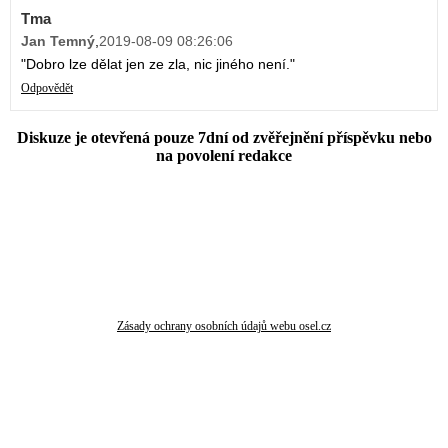
Tma
Jan Temný
,
2019-08-09 08:26:06
"Dobro lze dělat jen ze zla, nic jiného není."
Odpovědět
Diskuze je otevřená pouze 7dní od zvěřejnění příspěvku nebo
na povolení redakce
Zásady ochrany osobních údajů webu osel.cz