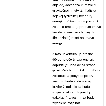
objekte) dochádza k "miznutiu"
gravitačnej hmoty. Z hľadiska
nejakej fyzikálnej inventúry
energií, môžme rovno povedať,
že tu sa hmota (a pre nás tmavá
hmota vo vesmíroch v iných
dimenziách) mení na tmavú
energiu.
A táto "inventúra" je presne
dôvod, prečo tmavá energia
odpudzuje, lebo ak sa stráca
gravitačná hmota, tak gravitácia
zoslabuje a pohyb objektov
vesmíru bude stále menej
brzdený, galaxie sa budú
rozpadávať (vznik priečky v
galaxiách) a vesmír sa bude
zrýchlene rozpínať.