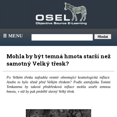
MENU
III
Mohla by být temná hmota starší než
samotný Velký třesk?
Po Velkém třesku nafoukla vesmír ohromující kosmologická inflace.
Anebo to bylo těsně před Velkým třeskem? Podle astrofyzika Tommi
Tenkanena by taková předtřesková inflace mohla uvařit temnou
hmotu, v níž by pak proběhl slavný Velký třesk.