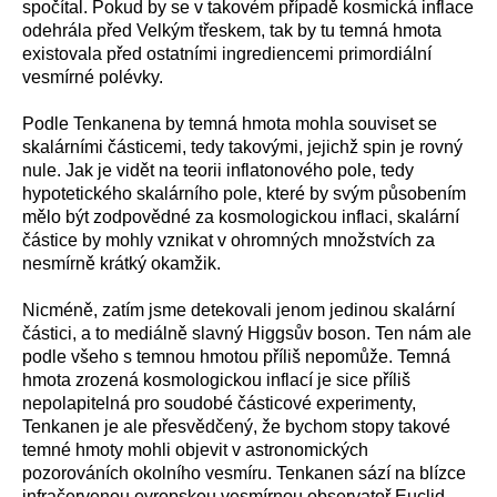
spočítal. Pokud by se v takovém případě kosmická inflace
odehrála před Velkým třeskem, tak by tu temná hmota
existovala před ostatními ingrediencemi primordiální
vesmírné polévky.
Podle Tenkanena by temná hmota mohla souviset se
skalárními částicemi, tedy takovými, jejichž spin je rovný
nule. Jak je vidět na teorii inflatonového pole, tedy
hypotetického skalárního pole, které by svým působením
mělo být zodpovědné za kosmologickou inflaci, skalární
částice by mohly vznikat v ohromných množstvích za
nesmírně krátký okamžik.
Nicméně, zatím jsme detekovali jenom jedinou skalární
částici, a to mediálně slavný Higgsův boson. Ten nám ale
podle všeho s temnou hmotou příliš nepomůže. Temná
hmota zrozená kosmologickou inflací je sice příliš
nepolapitelná pro soudobé částicové experimenty,
Tenkanen je ale přesvědčený, že bychom stopy takové
temné hmoty mohli objevit v astronomických
pozorováních okolního vesmíru. Tenkanen sází na blízce
infračervenou evropskou vesmírnou observatoř Euclid,