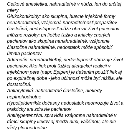
Celkov
é
anestetik
á
: nahraditeľn
é
v n
ú
dzi, len do určitej
miery
Glukokortikoidy: ako skupina, hlavne injekčn
é
formy
nenahraditeľn
á
, vz
á
jomn
á
nahraditeľnosť prepar
á
tov
čiastočn
á
, nedostupnosť m
ô
že ohroziť život pacientov
Inf
ú
zne roztoky: pri liečbe ťažko a kriticky chor
ý
ch
pacientov ako skupina nenahraditeľn
é
, vz
á
jomne
čiastočne nahraditeľn
é
, nedostatok m
ô
že sp
ô
sobiť
ú
mrtia pacientov
Adrenal
í
n: nenahraditeľn
ý
, nedostupnosť ohrozuje život
pacientov. Ako liek proti ťažkej alergickej reakcii v
injekčnom pere (napr. Epipen) je riešen
í
m použiť liek aj
po expiračnej dobe - jeho
ú
činnosť m
ô
že byť nižšia, ale
dostatočn
á
.
Antiarytmik
á
: nahraditeľn
é
čiastočne, niekedy
neplnohodnotne
Hypolipidemik
á
: dočasn
ý
nedostatok neohrozuje život a
prakticky ani zdravie pacientov
Antihypertenz
í
va: spravidla vz
á
jomne nahraditeľn
é
v
r
á
mci skupiny liekov aj medzi nimi, v
ä
čšinou, ale nie
vždy plnohodnotne