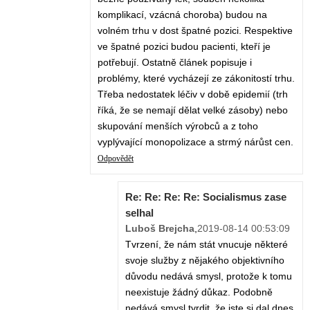
komplikací, vzácná choroba) budou na
volném trhu v dost špatné pozici. Respektive
ve špatné pozici budou pacienti, kteří je
potřebují. Ostatně článek popisuje i
problémy, které vycházejí ze zákonitostí trhu.
Třeba nedostatek léčiv v době epidemií (trh
říká, že se nemají dělat velké zásoby) nebo
skupování menších výrobců a z toho
vyplývající monopolizace a strmý nárůst cen.
Odpovědět
Re: Re: Re: Re: Socialismus zase
selhal
Luboš Brejcha
,
2019-08-14 00:53:09
Tvrzení, že nám stát vnucuje některé
svoje služby z nějakého objektivního
důvodu nedává smysl, protože k tomu
neexistuje žádný důkaz. Podobně
nedává smysl tvrdit, že jste si dal dnes