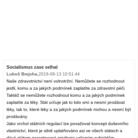
Socialismus zase selhal
Luboš Brejcha
,
2019-08-13 10:51:44
Naše zdravotnictví není volnotržní. Nemůžete se rozhodnout
jestli, komu a za jakých podmínek zaplatíte za zdravotní péči.
Taktéž se nemůžete rozhodnout komu a za jakých podmínek
zaplatíte za léky. Stát určuje jak to kdo smí a nesmí prodávat
léky, tak to, které léky a za jakých podmínek mohou a nesmí být
prodávány.
Jako vrchol státních regulací lze považovat koncept duševního
vlastnictví, které je silně uplatňováno asi ve všech státech a
dává státem garantovaná privilegia určeným subjektům.