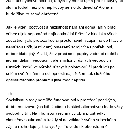
zase tak dychtivě nechce, a byla by menší újma pro ni, kdyby se
šlo na fotbal, než pro něj, kdyby se šlo do divadla? A ona si
bude říkat to samé obráceně.
Jak je vidět, poctivost a nezištnost nám ani doma, ani v práci
vůbec nijak nepomáhá najít optimální řešení z hlediska všech
zúčastněných, protože lidé si prostě nevidí vzájemně do hlavy a
nemůžou určit, jestli daný omezený zdroj více upotřebí oni,
nebo někdo jiný. A fakt, že v praxi se o papíry vedoucí nedělí s
jedním dalším vedoucím, ale s miliony různých vedoucích
různých úseků ve výrobě různých polotovarů či produktů po
celém světě, nám na schopnosti najít řešení tak složitého
optimalizačního problému jistě moc nepřidá.
Trh
Socialismus tedy nemůže fungovat ani v prostředí poctivých,
dobře motivovaných lidí. Jedinou funkční alternativou bude vždy
svobodný trh. Na trhu jsou všechny výrobní prostředky
vlastněny soukromě a každý si na základě svého sobeckého
zájmu rozhoduje, jak je využije. To vede i k oboustranně