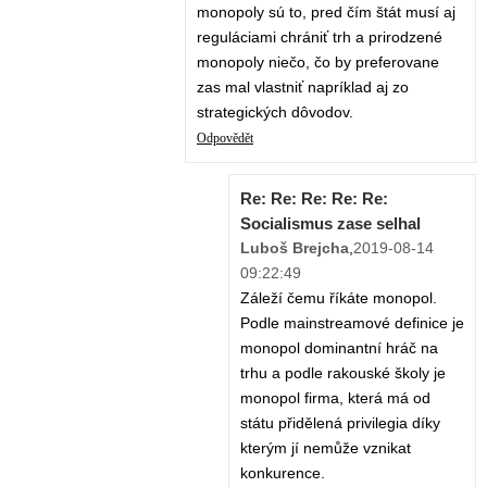
monopoly sú to, pred čím štát musí aj
reguláciami chrániť trh a prirodzené
monopoly niečo, čo by preferovane
zas mal vlastniť napríklad aj zo
strategických dôvodov.
Odpovědět
Re: Re: Re: Re: Re:
Socialismus zase selhal
Luboš Brejcha
,
2019-08-14
09:22:49
Záleží čemu říkáte monopol.
Podle mainstreamové definice je
monopol dominantní hráč na
trhu a podle rakouské školy je
monopol firma, která má od
státu přidělená privilegia díky
kterým jí nemůže vznikat
konkurence.