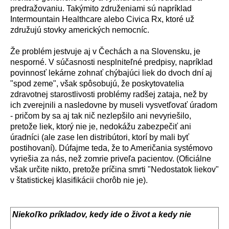
predražovaniu. Tak
ý
mito združeniami s
ú
napr
í
klad
Intermountain Healthcare alebo Civica Rx, ktor
é
už
združuj
ú
stovky americk
ý
ch nemocn
í
c.
Že probl
é
m jestvuje aj v Čech
á
ch a na Slovensku, je
nesporn
é
. V s
ú
časnosti nesplniteľn
é
predpisy, napr
í
klad
povinnosť lek
á
rne zohnať ch
ý
baj
ú
ci liek do dvoch dn
í
aj
"spod zeme", však sp
ô
sobuj
ú
, že poskytovatelia
zdravotnej starostlivosti probl
é
my radšej zataja, než by
ich zverejnili a nasledovne by museli vysvetľovať
ú
radom
- pričom by sa aj tak nič nezlepšilo ani nevyriešilo,
pretože liek, ktor
ý
nie je, nedok
á
žu zabezpečiť ani
ú
radn
í
ci (ale zase len distrib
ú
tori, ktor
í
by mali byť
postihovan
í
). D
ú
fajme teda, že to Američania syst
é
movo
vyriešia za n
á
s, než zomrie priveľa pacientov. (Ofici
á
lne
však určite nikto, pretože pr
í
čina smrti "Nedostatok liekov"
v štatistickej klasifik
á
cii chor
ô
b nie je).
Niekoľko pr
í
kladov, kedy ide o život a kedy nie