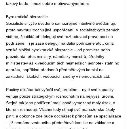
takový bude, i mezi dobře motivovanými lidmi.
Byrokratická hierarchie
Socialisté si výše uvedené samozřejmě intuitivně uvědomují,
proto navrhují trochu jiné uspořádání. V socialistických zemích
vidíme, že diktátoři delegují své rozhodovací pravomoci na
podřízené. Ti je zase delegují na další podřízené atd., čímž
vzniká složitá byrokratická hierarchie – od premiéra nebo
prezidenta, přes ministry, náměstky ministrů, úředníky
ministerstev až k vedoucím těch nejmenších jednotek státního
aparátu, například předsedů předmětových komisí na
základních školách, vedoucích směny v nemocnicích atd.
Poctivý diktátor tak vyřešil svůj problém – nyní své kapacity
věnuje pouze strategickým rozhodnutím na nejvyšší úrovni.
Stejně tak jeho podřízení mají jasně vymezený malý úsek, o
kterém rozhodují. Všichni tedy stíhají své manažerské úkoly
plnit, a dokonce zde bude docházet k přínosům ze specializace
– již nemáme vedoucího předmětové komise na základce a