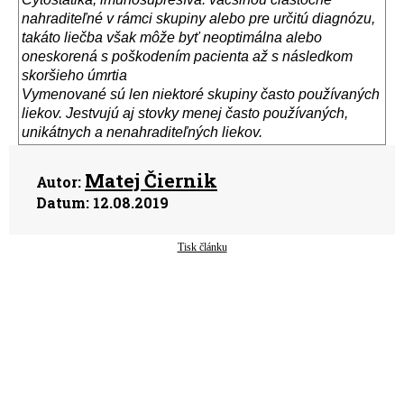
nahraditeľn
é
v r
á
mci skupiny alebo pre určit
ú
diagn
ó
zu,
tak
á
to liečba však m
ô
že byť neoptim
á
lna alebo
oneskoren
á
s poškoden
í
m pacienta až s n
á
sledkom
skoršieho
ú
mrtia
Vymenovan
é
s
ú
len niektor
é
skupiny často použ
í
van
ý
ch
liekov. Jestvuj
ú
aj stovky menej často použ
í
van
ý
ch,
unik
á
tnych a nenahraditeľn
ý
ch liekov.
Matej Čiernik
Autor:
Datum:
12.08.2019
Tisk článku