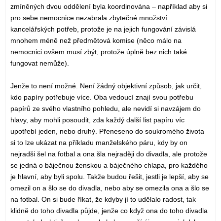
zmíněných dvou oddělení byla koordinována – například aby si
pro sebe nemocnice nezabrala zbytečné množství
kancelářských potřeb, protože je na jejich fungování závislá
mnohem méně než předmětová komise (něco málo na
nemocnici ovšem musí zbýt, protože úplně bez nich také
fungovat nemůže).
Jenže to není možné. Není žádný objektivní způsob, jak určit,
kdo papíry potřebuje více. Oba vedoucí znají svou potřebu
papírů ze svého vlastního pohledu, ale nevidí si navzájem do
hlavy, aby mohli posoudit, zda každý další list papíru víc
upotřebí jeden, nebo druhý. Přeneseno do soukromého života
si to lze ukázat na příkladu manželského páru, kdy by on
nejradši šel na fotbal a ona šla nejraději do divadla, ale protože
se jedná o báječnou ženskou a báječného chlapa, pro každého
je hlavní, aby byli spolu. Takže budou řešit, jestli je lepší, aby se
omezil on a šlo se do divadla, nebo aby se omezila ona a šlo se
na fotbal. On si bude říkat, že kdyby jí to udělalo radost, tak
klidně do toho divadla půjde, jenže co když ona do toho divadla