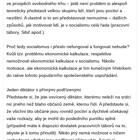
ve prospěch svobodného trhu – jistě není problém si alespoň
teoreticky představit velkou skupinu lidí, kteří jsou poctiví a
nezištní. A vlastně si to ani představovat nemusíme – dalších
způsobů, jak motivovat lidi, je v socialismu celá řada (pracovní
tábory, Sibiř apod.).
Proč tedy socialismus i přesto nefungoval a fungovat nebude?
Kvůli tzv. problému ekonomické kalkulace, respektive
nemožnosti ekonomické kalkulace v socialismu. Nikoliv
motivace, ale ekonomická kalkulace je tím konečným hřebíkem
do rakve tohoto populárního společenského uspořádání.
Jeden diktátor s přímými podřízenými
Představte si, že jste osvícený diktátor, kterému neleží na srdci
nic jiného než blaho občanů země, kterou řídí. A představte si,
že všichni tito občané jsou rovněž poctiví a dychtivě očekávají
vaše rozkazy, aby je mohli do posledního puntíku splnit
(případně máte k dispozici dostatek pracovních táborů na to,
abyste je k tomu přinutili). Nikdo jiný nemá možnost o ničem