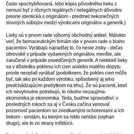
často spochybňovan
á
, lebo k
ó
pia p
ô
vodn
é
ho lieku z
nemus
í
byť z r
ô
znych leg
á
lnych i neleg
á
lnych d
ô
vodov
presne identick
á
s origin
á
lom - predmet nekonečn
ý
ch
slovn
ý
ch s
ú
bojov medzi v
ý
robcami origin
á
lov a gener
í
k.)
Lieky s
ú
v prvom rade v
ý
born
ý
obchodn
ý
artikel. M
á
lokto
ver
í
, že farmaceutick
ý
m firm
á
m ide v prvom rade o blaho
pacientov. Vyr
á
baj
ú
najradšej to, čo nesie zisky - občas
obrovsk
é
v pr
í
pade vydaren
ý
ch origin
á
lov, menšie, ale
zaručen
é
v pr
í
pade osvedčen
ý
ch gener
í
k. A niektor
é
lieky
sa v d
ô
sledku poklesu ich cien a/alebo mal
é
ho dopytu
proste neoplat
í
vyr
á
bať (podotknem, že pokles cien m
ô
že
byť, tak ako pri každom v
ý
robku, sp
ô
soben
ý
aj jeho
predch
á
dzaj
ú
cim prebytkom na trhu). Že s
ú
pacienti, ktor
í
ich nevyhnutne potrebuj
ú
, to nikoho nezauj
í
ma-
ekonomika je ekonomika. Teda, buďme spravodliv
í
: v
posledn
ý
ch rokoch sa aj v Česku zač
í
na venovať
pozornosť pacientom so zriedkam
ý
mi ochoreniami a ich
liekom - sirot
á
m, ku ktor
ý
m sa nikto nehl
á
si (orphan
drugs), ale to zo strany inštit
ú
cii.