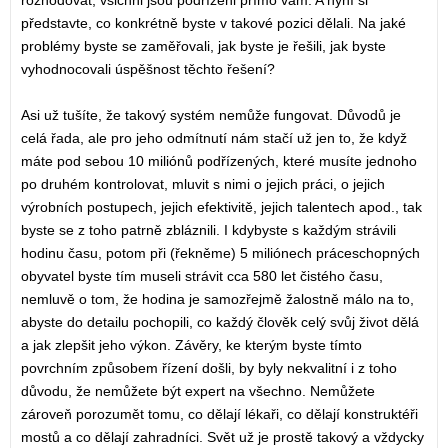
rozhodovat, všichni jsou podřízeni přímo vám. A nyní si
představte, co konkrétně byste v takové pozici dělali. Na jaké
problémy byste se zaměřovali, jak byste je řešili, jak byste
vyhodnocovali úspěšnost těchto řešení?
Asi už tušíte, že takový systém nemůže fungovat. Důvodů je
celá řada, ale pro jeho odmítnutí nám stačí už jen to, že když
máte pod sebou 10 miliónů podřízených, které musíte jednoho
po druhém kontrolovat, mluvit s nimi o jejich práci, o jejich
výrobních postupech, jejich efektivitě, jejich talentech apod., tak
byste se z toho patrně zbláznili. I kdybyste s každým strávili
hodinu času, potom při (řekněme) 5 miliónech práceschopných
obyvatel byste tím museli strávit cca 580 let čistého času,
nemluvě o tom, že hodina je samozřejmě žalostně málo na to,
abyste do detailu pochopili, co každý člověk celý svůj život dělá
a jak zlepšit jeho výkon. Závěry, ke kterým byste tímto
povrchním způsobem řízení došli, by byly nekvalitní i z toho
důvodu, že nemůžete být expert na všechno. Nemůžete
zároveň porozumět tomu, co dělají lékaři, co dělají konstruktéři
mostů a co dělají zahradníci. Svět už je prostě takový a vždycky