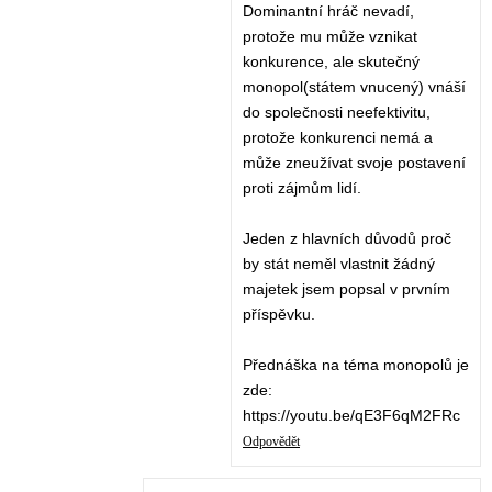
Dominantní hráč nevadí,
protože mu může vznikat
konkurence, ale skutečný
monopol(státem vnucený) vnáší
do společnosti neefektivitu,
protože konkurenci nemá a
může zneužívat svoje postavení
proti zájmům lidí.
Jeden z hlavních důvodů proč
by stát neměl vlastnit žádný
majetek jsem popsal v prvním
příspěvku.
Přednáška na téma monopolů je
zde:
https://youtu.be/qE3F6qM2FRc
Odpovědět