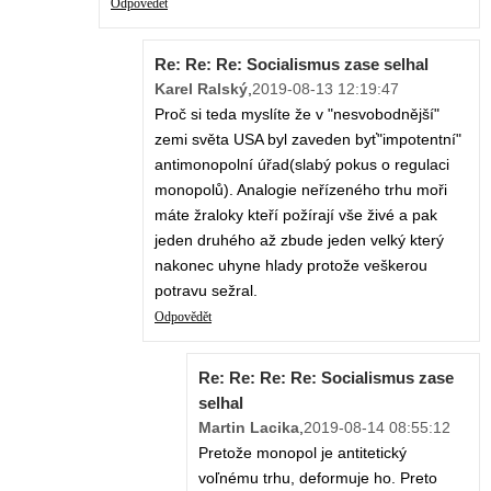
Odpovědět
Re: Re: Re: Socialismus zase selhal
Karel Ralský
,
2019-08-13 12:19:47
Proč si teda myslíte že v "nesvobodnější"
zemi světa USA byl zaveden byť"impotentní"
antimonopolní úřad(slabý pokus o regulaci
monopolů). Analogie neřízeného trhu moři
máte žraloky kteří požírají vše živé a pak
jeden druhého až zbude jeden velký který
nakonec uhyne hlady protože veškerou
potravu sežral.
Odpovědět
Re: Re: Re: Re: Socialismus zase
selhal
Martin Lacika
,
2019-08-14 08:55:12
Pretože monopol je antitetický
voľnému trhu, deformuje ho. Preto