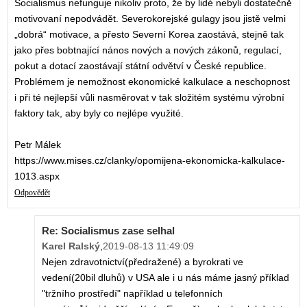
Socialismus nefunguje nikoliv proto, že by lidé nebyli dostatečně
motivovaní nepodvádět. Severokorejské gulagy jsou jistě velmi
„dobrá“ motivace, a přesto Severní Korea zaostává, stejně tak
jako přes bobtnající nános nových a nových zákonů, regulací,
pokut a dotací zaostávají státní odvětví v České republice.
Problémem je nemožnost ekonomické kalkulace a neschopnost
i při té nejlepší vůli nasměrovat v tak složitém systému výrobní
faktory tak, aby byly co nejlépe využité.
Petr Málek
https://www.mises.cz/clanky/opomijena-ekonomicka-kalkulace-
1013.aspx
Odpovědět
Re: Socialismus zase selhal
Karel Ralský
,
2019-08-13 11:49:09
Nejen zdravotnictví(předražené) a byrokrati ve
vedení(20bil dluhů) v USA ale i u nás máme jasný příklad
"tržního prostředí" například u telefonních