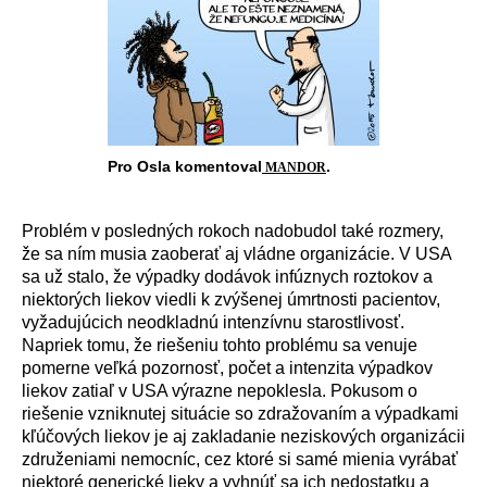
Pro Osla komentoval
.
MANDOR
Probl
é
m v posledn
ý
ch rokoch nadobudol tak
é
rozmery,
že sa n
í
m musia zaoberať aj vl
á
dne organiz
á
cie. V USA
sa už stalo, že v
ý
padky dod
á
vok inf
ú
znych roztokov a
niektor
ý
ch liekov viedli k zv
ý
šenej
ú
mrtnosti pacientov,
vyžaduj
ú
cich neodkladn
ú
intenz
í
vnu starostlivosť.
Napriek tomu, že riešeniu tohto probl
é
mu sa venuje
pomerne veľk
á
pozornosť, počet a intenzita v
ý
padkov
liekov zatiaľ v USA v
ý
razne nepoklesla. Pokusom o
riešenie vzniknutej situ
á
cie so zdražovan
í
m a v
ý
padkami
kľ
ú
čov
ý
ch liekov je aj zakladanie neziskov
ý
ch organiz
á
cii
združeniami nemocn
í
c, cez ktor
é
si sam
é
mienia vyr
á
bať
niektor
é
generick
é
lieky a vyhn
ú
ť sa ich nedostatku a