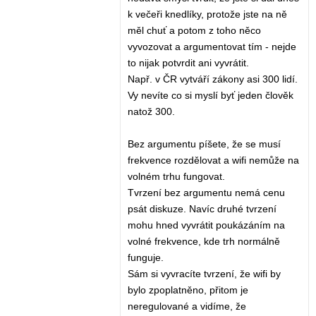
k večeři knedlíky, protože jste na ně
měl chuť a potom z toho něco
vyvozovat a argumentovat tím - nejde
to nijak potvrdit ani vyvrátit.
Např. v ČR vytváří zákony asi 300 lidí.
Vy nevíte co si myslí byť jeden člověk
natož 300.
Bez argumentu píšete, že se musí
frekvence rozdělovat a wifi nemůže na
volném trhu fungovat.
Tvrzení bez argumentu nemá cenu
psát diskuze. Navíc druhé tvrzení
mohu hned vyvrátit poukázáním na
volné frekvence, kde trh normálně
funguje.
Sám si vyvracíte tvrzení, že wifi by
bylo zpoplatněno, přitom je
neregulované a vidíme, že