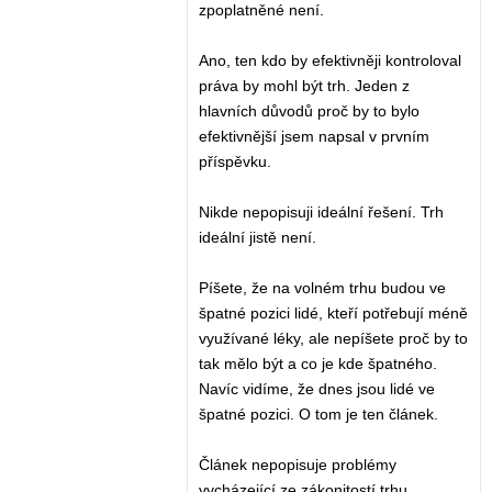
zpoplatněné není.
Ano, ten kdo by efektivněji kontroloval
práva by mohl být trh. Jeden z
hlavních důvodů proč by to bylo
efektivnější jsem napsal v prvním
příspěvku.
Nikde nepopisuji ideální řešení. Trh
ideální jistě není.
Píšete, že na volném trhu budou ve
špatné pozici lidé, kteří potřebují méně
využívané léky, ale nepíšete proč by to
tak mělo být a co je kde špatného.
Navíc vidíme, že dnes jsou lidé ve
špatné pozici. O tom je ten článek.
Článek nepopisuje problémy
vycházející ze zákonitostí trhu.