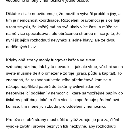
vedoucího směny v nemocnici v jedné osobě.
Diktátor si ale neuvědomuje, že mezitím vytvořil problém jiný, a
tím je nemožnost koordinace. Rozdělení pravomocí je sice fajn
v tom smyslu, že každý má na své úkoly více času a může se
na ně více specializovat, ale obrácenou stranou mince je to, že
nyní již jejich rozhodnutí nevyhází z jedné hlavy, ale ze dvou
oddělených hlav.
Kdyby obě strany mohly fungovat každá ve svém
vzduchoprázdnu, tak by to nevadilo – jak ale víme, všichni se na
světě musíme dělit o omezené zdroje (práci, půdu a kapitál). To
znamená, že rozhodnutí vedoucího předmětové komise o
nákupu například papírů do tiskárny ovlivní zdánlivě
nesouvisející oddělení v nemocnici, které samozřejmě papíry do
tiskárny potřebuje také, a čím více jich spotřebuje předmětová
komise, tím méně jich zbude pro oddělení v nemocnici.
Protože se obě strany musí dělit o tytéž zdroje, je pro zajištění
vysoké životní úrovně běžných lidí nezbytné, aby rozhodnutí