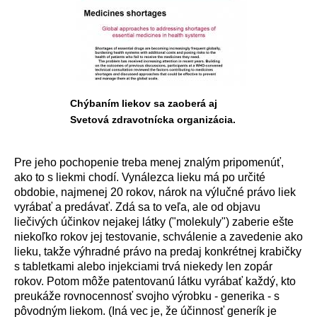
Chýbaním liekov sa zaoberá aj
Svetová zdravotnícka organizácia.
Pre jeho pochopenie treba menej znal
ý
m pripomen
ú
ť,
ako to s liekmi chod
í
. Vyn
á
lezca lieku m
á
po určit
é
obdobie, najmenej 20 rokov, n
á
rok na v
ý
lučn
é
pr
á
vo liek
vyr
á
bať a pred
á
vať. Zd
á
sa to veľa, ale od objavu
liečiv
ý
ch
ú
činkov nejakej l
á
tky ("molekuly") zaberie ešte
niekoľko rokov jej testovanie, schv
á
lenie a zavedenie ako
lieku, takže v
ý
hradn
é
pr
á
vo na predaj konkr
é
tnej krabičky
s tabletkami alebo injekciami trv
á
niekedy len zop
á
r
rokov. Potom m
ô
že patentovan
ú
l
á
tku vyr
á
bať každ
ý
, kto
preuk
á
že rovnocennosť svojho v
ý
robku - generika - s
p
ô
vodn
ý
m liekom. (In
á
vec je, že
ú
činnosť gener
í
k je