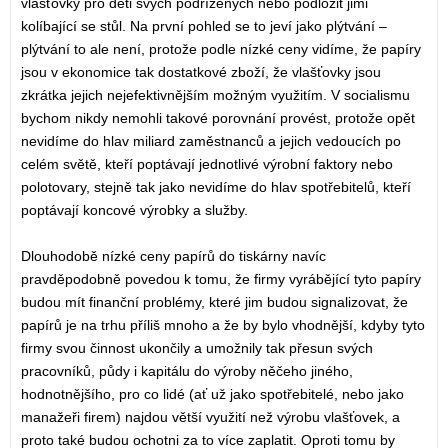
vlašťovky pro děti svých podřízených nebo podložit jimi
kolíbající se stůl. Na první pohled se to jeví jako plýtvání –
plýtvání to ale není, protože podle nízké ceny vidíme, že papíry
jsou v ekonomice tak dostatkové zboží, že vlašťovky jsou
zkrátka jejich nejefektivnějším možným využitím. V socialismu
bychom nikdy nemohli takové porovnání provést, protože opět
nevidíme do hlav miliard zaměstnanců a jejich vedoucích po
celém světě, kteří poptávají jednotlivé výrobní faktory nebo
polotovary, stejně tak jako nevidíme do hlav spotřebitelů, kteří
poptávají koncové výrobky a služby.
Dlouhodobě nízké ceny papírů do tiskárny navíc
pravděpodobně povedou k tomu, že firmy vyrábějící tyto papíry
budou mít finanční problémy, které jim budou signalizovat, že
papírů je na trhu příliš mnoho a že by bylo vhodnější, kdyby tyto
firmy svou činnost ukončily a umožnily tak přesun svých
pracovníků, půdy i kapitálu do výroby něčeho jiného,
hodnotnějšího, pro co lidé (ať už jako spotřebitelé, nebo jako
manažeři firem) najdou větší využití než výrobu vlašťovek, a
proto také budou ochotni za to více zaplatit. Oproti tomu by