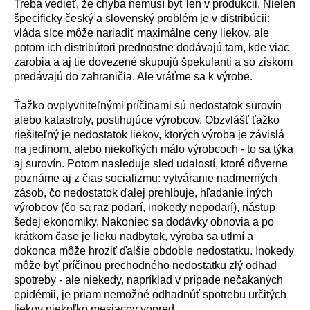
Treba vedieť, že chyba nemus
í
byť len v produkcii. Nielen
špecificky česk
ý
a slovensk
ý
probl
é
m je v distrib
ú
cii:
vl
á
da s
í
ce m
ô
že nariadiť maxim
á
lne ceny liekov, ale
potom ich distrib
ú
tori prednostne dod
á
vaj
ú
tam, kde viac
zarobia a aj tie dovezen
é
skupuj
ú
špekulanti a so ziskom
pred
á
vaj
ú
do zahraničia. Ale vr
á
ťme sa k v
ý
robe.
Ťažko ovplyvniteľn
ý
mi pr
í
činami s
ú
nedostatok surov
í
n
alebo katastrofy, postihuj
ú
ce v
ý
robcov. Obzvl
á
šť ťažko
riešiteľn
ý
je nedostatok liekov, ktor
ý
ch v
ý
roba je z
á
visl
á
na jedinom, alebo niekoľk
ý
ch m
á
lo v
ý
robcoch - to sa t
ý
ka
aj surov
í
n. Potom nasleduje sled udalost
í
, ktor
é
d
ô
verne
pozn
á
me aj z čias socializmu: vytv
á
ranie nadmern
ý
ch
z
á
sob, čo nedostatok ďalej prehlbuje, hľadanie in
ý
ch
v
ý
robcov (čo sa raz podar
í
, inokedy nepodar
í
), n
á
stup
šedej ekonomiky. Nakoniec sa dod
á
vky obnovia a po
kr
á
tkom čase je lieku nadbytok, v
ý
roba sa utlm
í
a
dokonca m
ô
že hroziť ďalšie obdobie nedostatku. Inokedy
m
ô
že byť pr
í
činou prechodn
é
ho nedostatku zl
ý
odhad
spotreby - ale niekedy, napr
í
klad v pr
í
pade nečakan
ý
ch
epid
é
mii, je priam nemožn
é
odhadn
ú
ť spotrebu určit
ý
ch
liekov niekoľko mesiacov vopred.