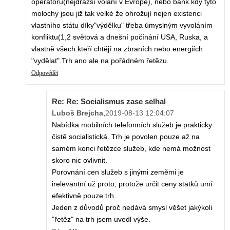
operátorů(nejdražší volání v Evropě), nebo bank kdy tyto
molochy jsou již tak velké že ohrožují nejen existenci
vlastního státu díky"výdělku" třeba úmyslným vyvoláním
konfliktu(1,2 světová a dnešní počínání USA, Ruska, a
vlastně všech kteří chtějí na zbraních nebo energiích
"vydělat".Trh ano ale na pořádném řetězu.
Odpovědět
Re: Re: Socialismus zase selhal
Luboš Brejcha
,
2019-08-13 12:04:07
Nabídka mobilních telefonních služeb je prakticky
čistě socialistická. Trh je povolen pouze až na
samém konci řetězce služeb, kde nemá možnost
skoro nic ovlivnit.
Porovnání cen služeb s jinými zeměmi je
irelevantní už proto, protože určit ceny statků umí
efektivně pouze trh.
Jeden z důvodů proč nedává smysl věšet jakýkoli
"řetěz" na trh jsem uvedl výše.