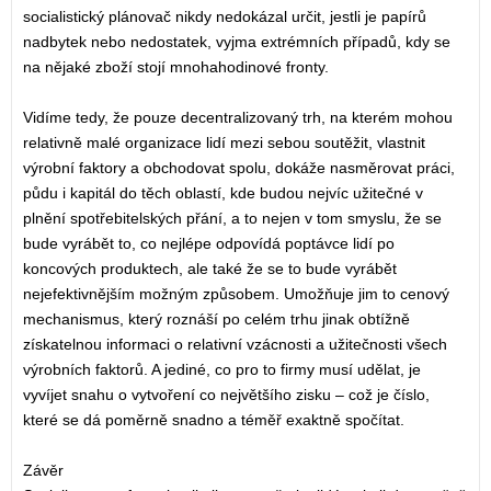
socialistický plánovač nikdy nedokázal určit, jestli je papírů
nadbytek nebo nedostatek, vyjma extrémních případů, kdy se
na nějaké zboží stojí mnohahodinové fronty.
Vidíme tedy, že pouze decentralizovaný trh, na kterém mohou
relativně malé organizace lidí mezi sebou soutěžit, vlastnit
výrobní faktory a obchodovat spolu, dokáže nasměrovat práci,
půdu i kapitál do těch oblastí, kde budou nejvíc užitečné v
plnění spotřebitelských přání, a to nejen v tom smyslu, že se
bude vyrábět to, co nejlépe odpovídá poptávce lidí po
koncových produktech, ale také že se to bude vyrábět
nejefektivnějším možným způsobem. Umožňuje jim to cenový
mechanismus, který roznáší po celém trhu jinak obtížně
získatelnou informaci o relativní vzácnosti a užitečnosti všech
výrobních faktorů. A jediné, co pro to firmy musí udělat, je
vyvíjet snahu o vytvoření co největšího zisku – což je číslo,
které se dá poměrně snadno a téměř exaktně spočítat.
Závěr