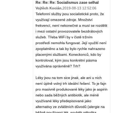
Re: Re: Re: Socialismus zase selhal
Vojtěch Kocián
,
2019-08-13 12:52:06
Telefonní služby jsou socialistické proto, že
využívají omezené zdroje. Množství
frekvencí, není nekonečné a musí se rozdělit
i mezi ostatní provozovatele bezdrátových
služeb. Třeba WiFi by v čistě tržním
prostředí nemohla fungovat. Její využití není
zpoplatněno a tak by bylo rychle nahrazeno
placenými službami. Koneckonců, kdo by
kontroloval, kým jsou konkrétní pásma
využívána oprávněně? Trh?
Léky jsou na tom sice jinak, ale ani u nich
není úplně volný trh ideální řešení. To je fajn
pro masivně produkované léky jako je aspirin
nebo sada běžných antibiotik, ale méně
využívané léky předepisované jako
alternativy ze zvláštních důvodů (alergie na
běžně používaný lék, souběh několika