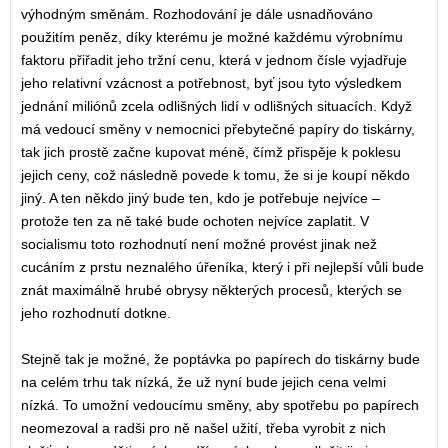
výhodným směnám. Rozhodování je dále usnadňováno
použitím peněz, díky kterému je možné každému výrobnímu
faktoru přiřadit jeho tržní cenu, která v jednom čísle vyjadřuje
jeho relativní vzácnost a potřebnost, byť jsou tyto výsledkem
jednání miliónů zcela odlišných lidí v odlišných situacích. Když
má vedoucí směny v nemocnici přebytečné papíry do tiskárny,
tak jich prostě začne kupovat méně, čímž přispěje k poklesu
jejich ceny, což následně povede k tomu, že si je koupí někdo
jiný. A ten někdo jiný bude ten, kdo je potřebuje nejvíce –
protože ten za ně také bude ochoten nejvíce zaplatit. V
socialismu toto rozhodnutí není možné provést jinak než
cucáním z prstu neznalého úřeníka, který i při nejlepší vůli bude
znát maximálně hrubé obrysy některých procesů, kterých se
jeho rozhodnutí dotkne.
Stejně tak je možné, že poptávka po papírech do tiskárny bude
na celém trhu tak nízká, že už nyní bude jejich cena velmi
nízká. To umožní vedoucímu směny, aby spotřebu po papírech
neomezoval a radši pro ně našel užití, třeba vyrobit z nich