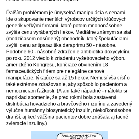
Ďalš
í
m probl
é
mom je
ú
myseln
á
manipul
á
cia s cenami.
Ide o skupovanie menš
í
ch v
ý
robcov určit
ý
ch kľ
ú
čov
ý
ch
gener
í
k veľk
ý
mi firmami, ktor
é
potom mnohon
á
sobne
zv
ý
šia cenu vyr
á
ban
ý
ch liekov. Medi
á
lne zn
á
mym sa stal
(medzičasom ods
ú
den
ý
) obchodn
í
k, ktor
ý
špekul
á
ciami
zv
ý
šil cenu antiparazitika daraprimu 50 - n
á
sobne.
Podobne 60 - n
á
sobn
é
zdraženie antibiotika doxycykl
í
nu
po roku 2012 viedlo k zriadeniu vyšetrovacieho v
ý
boru
americk
é
ho Kongresu, končiace obvinen
í
m 18
farmaceutick
ý
ch firiem pre neleg
á
lne cenov
é
manipul
á
cie, t
ý
kaj
ú
ce sa až 15 liekov. Nemus
í
však
í
sť o
tak
é
extr
é
mne zdražovanie, aby sp
ô
sobilo pacientom a
nemocniciam ťažkosti. (A ani tak
é
n
á
padn
é
- m
á
lokto si
napr
í
klad spomenie, že pred rokmi bola zastaven
á
distrib
ú
cia hov
ä
dzieho a bravčov
é
ho inzul
í
nu a zaveden
ý
v
ý
lučne hum
á
nny biosyntetick
ý
inzul
í
n, niekoľkon
á
sobne
drahš
í
, aj keď v
ä
čšina pacientov dobre zn
á
šala aj lacn
é
zvieracie inzul
í
ny.)