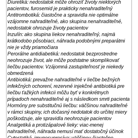
Diuretik
á
: nedostatok m
ô
že ohroziť životy niektor
ý
ch
pacientov, furosemid je prakticky nenahraditeľn
ý
Antitrombotik
á
: čiastočne a spravidla nie optim
á
lne
vz
á
jomne nahraditeľn
é
, ako skupina nenahraditeľn
é
,
nedostatok ohrozuje životy pacientov
Inzul
í
n: ako skupina liekov nenahraditeľn
ý
, najm
ä
kr
á
tkodobo p
ô
sobiaci, n
á
hrada podobn
ý
mi prepar
á
tmi
nie je vždy priamočiara
Peror
á
lne antidiabetik
á
: nedostatok bezprostredne
neohrozuje život, ale m
ô
že podstatne skomplikovať
liečbu pacientov. Vz
á
jomn
á
zastupiteľnosť je niekedy
obmedzen
á
Antibiotik
á
: prevažne nahraditeľn
é
v liečbe bežn
ý
ch
infekčn
ý
ch ochoren
í
, rezervn
é
injekčn
é
antibiotik
á
pre
liečbu ťažk
ý
ch infekcii m
ô
žu byť v konkr
é
tnych
pr
í
padoch nenahraditeľn
é
aj s n
á
sledkom smrti pacienta
Horm
ó
ny pre substitučn
ú
liečbu: v
ä
čšinou nahraditeľn
é
v r
á
mci skupiny, ich dočasn
ý
nedotatok do určitej miery
poškodzuje, ale spravidla neohrozuje pacientov
Analgetik
á
a protiz
á
palov
é
lieky: viac-menej
nahraditeľn
é
, n
á
hrada nemus
í
mať dostatočn
ý
ú
činok
Cytostatik
á
, imunosupres
í
va: v
ä
čšinou čiastočne