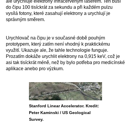
ale urychluje elektrony infračerveným laserem. Ten buší
do čipu 100 tisíckrát za sekundu a při každém pulzu
vysílá fotony, které zasahují elektrony a urychlují je
správným směrem.
Urychlovač na čipu je v současné době pouhým
prototypem, který zatím není vhodný k praktickému
využití. Ukazuje ale, že tahle technologie funguje.
Prozatím dokáže urychlit elektrony na 0,915 keV, což je
asi tak tisíckrát méně, než by bylo potřeba pro medicínské
aplikace anebo pro výzkum.
Stanford Linear Accelerator. Kredit:
Peter Kaminski / US Geological
Survey.