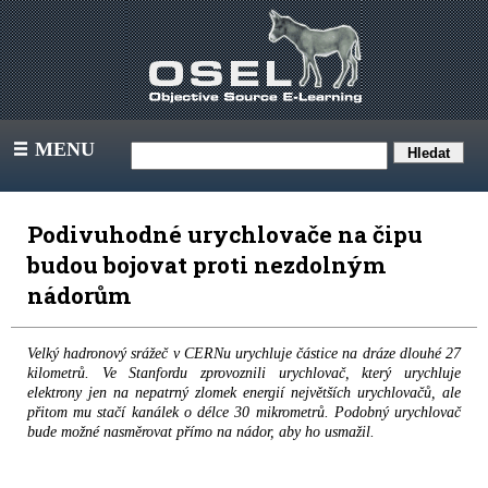
MENU
III
Podivuhodné urychlovače na čipu
budou bojovat proti nezdolným
nádorům
Velký hadronový srážeč v CERNu urychluje částice na dráze dlouhé 27
kilometrů. Ve Stanfordu zprovoznili urychlovač, který urychluje
elektrony jen na nepatrný zlomek energií největších urychlovačů, ale
přitom mu stačí kanálek o délce 30 mikrometrů. Podobný urychlovač
bude možné nasměrovat přímo na nádor, aby ho usmažil.