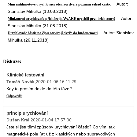
Autor:
Mini antihmotové urychlovače otevřou dveře poznání záhad částic
Stanislav Mihulka (13.08.2018)
Autor:
Miniaturní urychlovače přicházejí: AWAKE urychlil první elektrony!
Stanislav Mihulka (31.08.2018)
Autor: Stanislav
Urychlovače částic na čipu otevírají dveře do budoucnosti
Mihulka (26.11.2018)
Diskuze:
Klinické testování
Tomáš Novák
,
2020-01-06 16:11:29
Kdy to prosím dojde do této fáze?
Odpovědět
princip urychlování
Dušan Král
,
2020-01-04 17:57:00
Jste si jistí těmi způsoby urychlování částic? Co vím, tak
magnetické pole (ať už z klasických nebo supravodivých