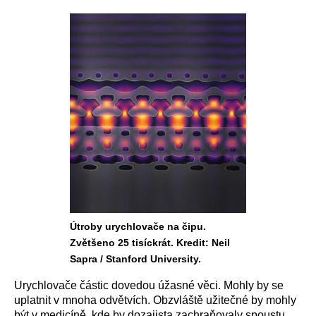
Útroby urychlovače na čipu.
Zvětšeno 25 tisíckrát. Kredit: Neil
Sapra / Stanford University.
Urychlovače částic dovedou úžasné věci. Mohly by se
uplatnit v mnoha odvětvích. Obzvláště užitečné by mohly
být v medicíně, kde by dozajista zachraňovaly spoustu