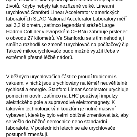
životů. Kdyby nebyly tak nezřízeně velké. Lineární
urychlovač Stanford Linear Accelerator v amerických
laboratořích SLAC National Accelerator Laboratory měří
asi 3,2 kilometru, zatímco legendární srážeč Large
Hadron Collider v evropském CERNu zahrnuje prstenec
o obvodu 27 kilometrů. Ve Stanfordu se s tím nehodlají
smířit a rozhodli se zmenšit urychlovač na počítačový čip.
Takové mikrourychlovače bude možné využit třeba v
extrémně přesné léčbě nádorů.
V běžných urychlovačích částice proudí trubicemi s
vakuem, v nichž jsou urychlovány na téměř neuvěřitelné
rychlosti a energie. Stanford Linear Accelerator urychluje
pomocí mikrovln, zatímco na LHC používají impulzy
alektrického pole a supravodivé elektromagnety. K
takovým technologickým kouzlům je nutné masivní
vybavení, které by bylo velmi obtížně zmenšovat tak, aby
se vešlo do běžné nemocnice nebo standardní
laboratoře. V posledních letech se ale urychlovače
postupně zmenšují.