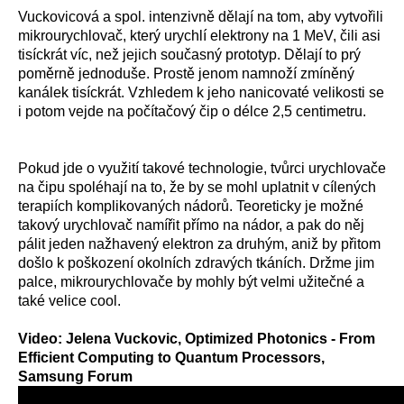
Vuckovicová a spol. intenzivně dělají na tom, aby vytvořili
mikrourychlovač, který urychlí elektrony na 1 MeV, čili asi
tisíckrát víc, než jejich současný prototyp. Dělají to prý
poměrně jednoduše. Prostě jenom namnoží zmíněný
kanálek tisíckrát. Vzhledem k jeho nanicovaté velikosti se
i potom vejde na počítačový čip o délce 2,5 centimetru.
Pokud jde o využití takové technologie, tvůrci urychlovače
na čipu spoléhají na to, že by se mohl uplatnit v cílených
terapiích komplikovaných nádorů. Teoreticky je možné
takový urychlovač namířit přímo na nádor, a pak do něj
pálit jeden nažhavený elektron za druhým, aniž by přitom
došlo k poškození okolních zdravých tkáních. Držme jim
palce, mikrourychlovače by mohly být velmi užitečné a
také velice cool.
Video: Jelena Vuckovic, Optimized Photonics - From
Efficient Computing to Quantum Processors,
Samsung Forum