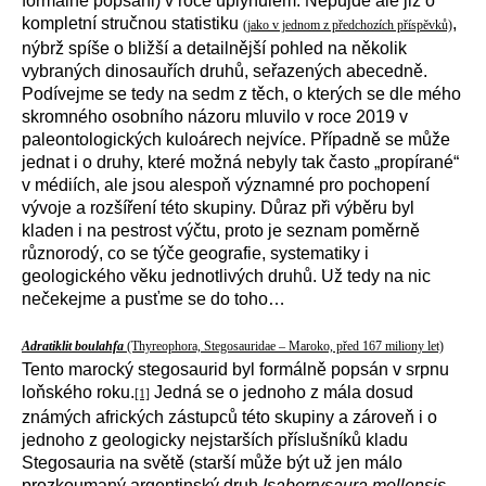
formálně popsáni) v roce uplynulém. Nepůjde ale již o
kompletní stručnou statistiku
,
(jako v jednom z předchozích příspěvků)
nýbrž spíše o bližší a detailnější pohled na několik
vybraných dinosauřích druhů, seřazených abecedně.
Podívejme se tedy na sedm z těch, o kterých se dle mého
skromného osobního názoru mluvilo v roce 2019 v
paleontologických kuloárech nejvíce. Případně se může
jednat i o druhy, které možná nebyly tak často „propírané“
v médiích, ale jsou alespoň významné pro pochopení
vývoje a rozšíření této skupiny. Důraz při výběru byl
kladen i na pestrost výčtu, proto je seznam poměrně
různorodý, co se týče geografie, systematiky i
geologického věku jednotlivých druhů. Už tedy na nic
nečekejme a pusťme se do toho…
Adratiklit boulahfa
(Thyreophora, Stegosauridae – Maroko, před 167 miliony let)
Tento marocký stegosaurid byl formálně popsán v srpnu
loňského roku.
Jedná se o jednoho z mála dosud
[1]
známých afrických zástupců této skupiny a zároveň i o
jednoho z geologicky nejstarších příslušníků kladu
Stegosauria na světě (starší může být už jen málo
prozkoumaný argentinský druh
Isaberrysaura mollensis
,