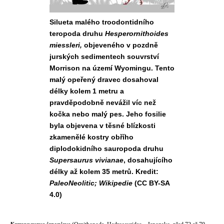
Silueta malého troodontidního
teropoda druhu
Hesperornithoides
miessleri,
objeveného v pozdně
jurských sedimentech souvrství
Morrison na území Wyomingu. Tento
malý opeřený dravec dosahoval
délky kolem 1 metru a
pravděpodobně nevážil víc než
kočka nebo malý pes. Jeho fosilie
byla objevena v těsné blízkosti
zkamenělé kostry obřího
diplodokidního sauropoda druhu
Supersaurus vivianae
, dosahujícího
délky až kolem 35 metrů. Kredit:
PaleoNeolitic; Wikipedie
(CC BY-SA
4.0)