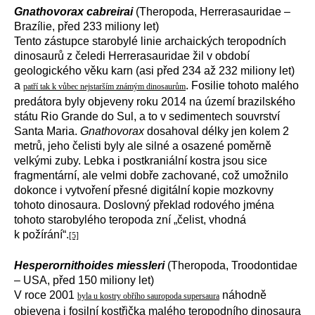
Gnathovorax cabreirai
(Theropoda, Herrerasauridae –
Brazílie, před 233 miliony let)
Tento zástupce starobylé linie archaických teropodních
dinosaurů z čeledi Herrerasauridae žil v období
geologického věku karn (asi před 234 až 232 miliony let)
a
. Fosilie tohoto malého
patří tak k vůbec nejstarším známým dinosaurům
predátora byly objeveny roku 2014 na území brazilského
státu Rio Grande do Sul, a to v sedimentech souvrství
Santa Maria.
Gnathovorax
dosahoval délky jen kolem 2
metrů, jeho čelisti byly ale silné a osazené poměrně
velkými zuby. Lebka i postkraniální kostra jsou sice
fragmentární, ale velmi dobře zachované, což umožnilo
dokonce i vytvoření přesné digitální kopie mozkovny
tohoto dinosaura. Doslovný překlad rodového jména
tohoto starobylého teropoda zní „čelist, vhodná
k požírání“.
[5]
Hesperornithoides miessleri
(Theropoda, Troodontidae
– USA, před 150 miliony let)
V roce 2001
náhodně
byla u kostry obřího sauropoda supersaura
objevena i fosilní kostřička malého teropodního dinosaura