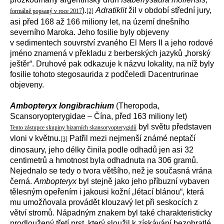
).
Adratiklit
žil v období střední jury,
formálně popsaný v roce 2017
[2]
asi před 168 až 166 miliony let, na území dnešního
severního Maroka. Jeho fosilie byly objeveny
v sedimentech souvrství zvaného El Mers II a jeho rodové
jméno znamená v překladu z berberských jazyků „horský
ještěr“. Druhové pak odkazuje k názvu lokality, na níž byly
fosilie tohoto stegosaurida z podčeledi Dacentrurinae
objeveny.
Ambopteryx longibrachium
(Theropoda,
Scansoryopterygidae – Čína, před 163 miliony let)
byl světu představen
Tento zástupce skupiny bizarních skansoryopterygidů
vloni v květnu.
Patřil mezi nejmenší známé neptačí
[3]
dinosaury, jeho délky činila podle odhadů jen asi 32
centimetrů a hmotnost byla odhadnuta na 306 gramů.
Nejednalo se tedy o tvora většího, než je současná vrána
černá.
Ambopteryx
byl stejně jako jeho příbuzní vybaven
tělesným opeřením i jakousi kožní „létací blánou“, která
mu umožňovala provádět klouzavý let při seskocích z
větví stromů. Nápadným znakem byl také charakteristicky
prodloužený třetí prst, který sloužil k získávání bezobratlé