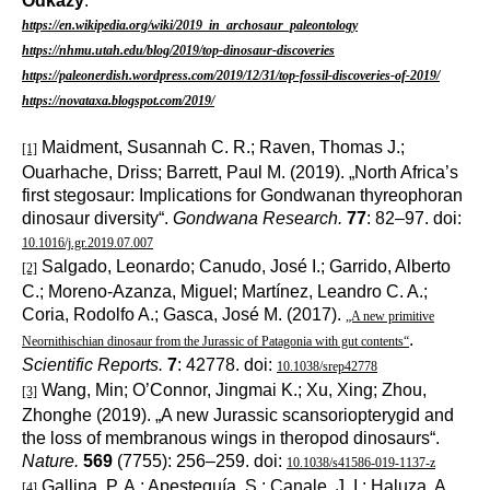
Odkazy
:
https://en.wikipedia.org/wiki/2019_in_archosaur_paleontology
https://nhmu.utah.edu/blog/2019/top-dinosaur-discoveries
https://paleonerdish.wordpress.com/2019/12/31/top-fossil-discoveries-of-2019/
https://novataxa.blogspot.com/2019/
Maidment, Susannah C. R.; Raven, Thomas J.;
[1]
Ouarhache, Driss; Barrett, Paul M. (2019). „North Africa’s
first stegosaur: Implications for Gondwanan thyreophoran
dinosaur diversity“.
Gondwana Research.
77
: 82–97. doi:
10.1016/j.gr.2019.07.007
Salgado, Leonardo; Canudo, José I.; Garrido, Alberto
[2]
C.; Moreno-Azanza, Miguel; Martínez, Leandro C. A.;
Coria, Rodolfo A.; Gasca, José M. (2017).
„A new primitive
.
Neornithischian dinosaur from the Jurassic of Patagonia with gut contents“
Scientific Reports.
7
: 42778. doi:
10.1038/srep42778
Wang, Min; O’Connor, Jingmai K.; Xu, Xing; Zhou,
[3]
Zhonghe (2019). „A new Jurassic scansoriopterygid and
the loss of membranous wings in theropod dinosaurs“.
Nature.
569
(7755): 256–259. doi:
10.1038/s41586-019-1137-z
Gallina, P. A.; Apesteguía, S.; Canale, J. I.; Haluza, A.
[4]