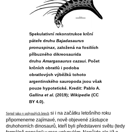
Spekulativní rekonstrukce krční
páteře druhu
Bajadasaurus
pronuspinax,
založená na fosiliích
příbuzného dikreosaurida
druhu
Amargasaurus cazaui.
Počet
krčních obratlů i podoba
obratlových výběžků tohoto
argentinského sauropoda jsou však
pouze hypotetické. Kredit: Pablo A.
Gallina et al.
(2019);
Wikipedie
(CC
BY 4.0).
si i na začátku letošního roku
Stejně jako v uplynulých letech
připomeneme zajímavé, nově objevené zástupce
druhohorních dinosaurů, kteří byli představeni světu (tedy