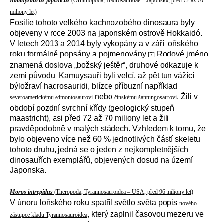
Kamuysaurus japonicus
(Ornithopoda, Hadrosauridae – Japonsko, před 72 až 70
miliony let)
Fosilie tohoto velkého kachnozobého dinosaura byly
objeveny v roce 2003 na japonském ostrově Hokkaidó.
V letech 2013 a 2014 byly vykopány a v září loňského
roku formálně popsány a pojmenovány.
Rodové jméno
[7]
znamená doslova „božský ještěr“, druhové odkazuje k
zemi původu. Kamuysauři byli velcí, až pět tun vážící
býložraví hadrosauridi, blízce příbuzní například
nebo
. Žili v
severoamerickému edmontosaurovi
čínskému šantungosaurovi
období pozdní svrchní křídy (geologický stupeň
maastricht), asi před 72 až 70 miliony let a žili
pravděpodobně v malých stádech. Vzhledem k tomu, že
bylo objeveno více než 60 % jednotlivých částí skeletu
tohoto druhu, jedná se o jeden z nejkompletnějších
dinosauřích exemplářů, objevených dosud na území
Japonska.
Moros intrepidus
(Theropoda, Tyrannosauroidea – USA, před 96 miliony let)
V únoru loňského roku spatřil světlo světa popis
nového
, který zaplnil časovou mezeru ve
zástupce kladu Tyrannosauroidea