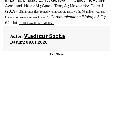
Zanno, Lindsay E.; Tucker, Ryan T.; Canoville, Aurore;
[8]
Avrahami, Haviv M.; Gates, Terry A.; Makovicky, Peter J.
(2019).
„Diminutive fleet-footed tyrannosauroid narrows the 70-million-year gap
.
Communications Biology.
2
(1):
in the North American fossil record“
64. doi:
10.1038/s42003-019-0308-7
Vladimír Socha
Autor:
Datum:
09.01.2020
Tisk článku