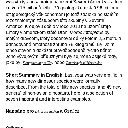
výskytu tyranosauroidů na území Severní Ameriky – a to o
celých 15 milionů let!
Při geologickém stáří 96 milionů
[8]
let (geologický věk cenoman) je totiž zdaleka nejstarším
rozeznatelným zástupcem této skupiny v Severní
Americe. K objevu došlo v roce 2013 na území kraje
Emery v americkém státě Utah.
Moros intrepidus
byl
malým dravcem, který dosahoval délky kolem 2,5 metru a
odhadované hmotnosti zhruba 78 kilogramů. Byl velmi
lehce stavěn a dokázal pravděpodobně rychle běhat.
Jeho vývojovými příbuznými byly zejména asijské rody,
jako byl
nebo
.
Xiongguanlong
z Číny
Timurlengia
z Uzbekistánu
Short Summary in English
: Last year was very prolific in
how many new dinosaur species were formally
described. From the total of fifty new species (and 49 new
genera) of non-avian dinosaurs, here is a selection of
seven important and interesting examples.
Napsáno pro
a
Osel.cz
DinosaurusBlog