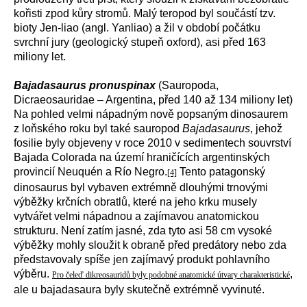
kořisti zpod kůry stromů. Malý teropod byl součástí tzv.
bioty Jen-liao (angl. Yanliao) a žil v období počátku
svrchní jury (geologický stupeň oxford), asi před 163
miliony let.
Bajadasaurus pronuspinax
(Sauropoda,
Dicraeosauridae – Argentina, před 140 až 134 miliony let)
Na pohled velmi nápadným nově popsaným dinosaurem
z loňského roku byl také sauropod
Bajadasaurus
, jehož
fosilie byly objeveny v roce 2010 v sedimentech souvrství
Bajada Colorada na území hraničících argentinských
provincií Neuquén a Río Negro.
Tento patagonský
[4]
dinosaurus byl vybaven extrémně dlouhými trnovými
výběžky krčních obratlů, které na jeho krku musely
vytvářet velmi nápadnou a zajímavou anatomickou
strukturu. Není zatím jasné, zda tyto asi 58 cm vysoké
výběžky mohly sloužit k obraně před predátory nebo zda
představovaly spíše jen zajímavý produkt pohlavního
výběru.
,
Pro čeleď dikreosauridů byly podobné anatomické útvary charakteristické
ale u bajadasaura byly skutečně extrémně vyvinuté.