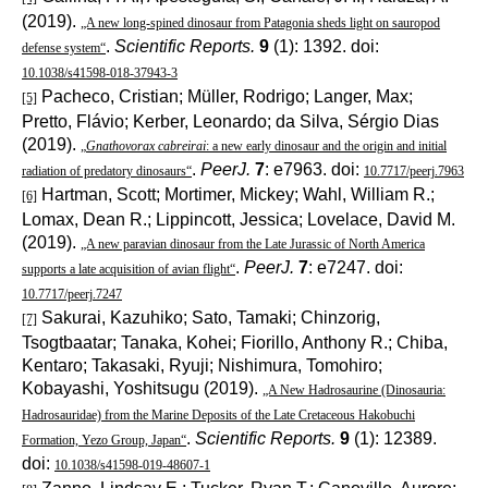
(2019).
„A new long-spined dinosaur from Patagonia sheds light on sauropod
.
Scientific Reports.
9
(1): 1392. doi:
defense system“
10.1038/s41598-018-37943-3
Pacheco, Cristian; Müller, Rodrigo; Langer, Max;
[5]
Pretto, Flávio; Kerber, Leonardo; da Silva, Sérgio Dias
(2019).
„
Gnathovorax cabreirai
: a new early dinosaur and the origin and initial
.
PeerJ.
7
: e7963. doi:
radiation of predatory dinosaurs“
10.7717/peerj.7963
Hartman, Scott; Mortimer, Mickey; Wahl, William R.;
[6]
Lomax, Dean R.; Lippincott, Jessica; Lovelace, David M.
(2019).
„A new paravian dinosaur from the Late Jurassic of North America
.
PeerJ.
7
: e7247. doi:
supports a late acquisition of avian flight“
10.7717/peerj.7247
Sakurai, Kazuhiko; Sato, Tamaki; Chinzorig,
[7]
Tsogtbaatar; Tanaka, Kohei; Fiorillo, Anthony R.; Chiba,
Kentaro; Takasaki, Ryuji; Nishimura, Tomohiro;
Kobayashi, Yoshitsugu (2019).
„A New Hadrosaurine (Dinosauria:
Hadrosauridae) from the Marine Deposits of the Late Cretaceous Hakobuchi
.
Scientific Reports.
9
(1): 12389.
Formation, Yezo Group, Japan“
doi:
10.1038/s41598-019-48607-1