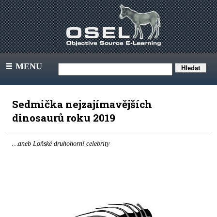
MENU
III
Sedmička nejzajímavějších
dinosaurů roku 2019
…aneb Loňské druhohorní celebrity