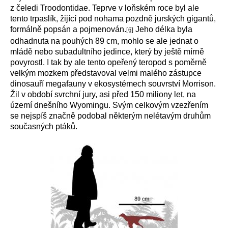
z čeledi Troodontidae. Teprve v loňském roce byl ale
tento trpaslík, žijící pod nohama pozdně jurských gigantů,
formálně popsán a pojmenován.
Jeho délka byla
[6]
odhadnuta na pouhých 89 cm, mohlo se ale jednat o
mládě nebo subadultního jedince, který by ještě mírně
povyrostl. I tak by ale tento opeřený teropod s poměrně
velkým mozkem představoval velmi malého zástupce
dinosauří megafauny v ekosystémech souvrství Morrison.
Žil v období svrchní jury, asi před 150 miliony let, na
území dnešního Wyomingu. Svým celkovým vzezřením
se nejspíš značně podobal některým nelétavým druhům
současných ptáků.