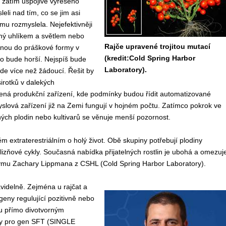
u, zatím uspojivě vyřešeno
li nad tím, co se jim asi
amu rozmyslela. Nejefektivněji
ený uhlíkem a světlem nebo
Rajče upravené trojitou mutací
enou do práškové formy v
(kredit:Cold Spring Harbor
to bude horší. Nejspíš bude
Laboratory).
de více než žádoucí. Řešit by
sirotků v dalekých
ená produkční zařízení, kde podmínky budou řídit automatizované
lová zařízení již na Zemi fungují v hojném počtu. Zatímco pokrok ve
dných plodin nebo kultivarů se věnuje menší pozornost.
 extraterestriálním o holý život. Obě skupiny potřebují plodiny
lizňové cykly. Současná nabídka přijatelných rostlin je ubohá a omezuj
ny týmu Zachary Lippmana z CSHL (Cold Spring Harbor Laboratory).
idelně. Zejména u rajčat a
geny regulující pozitivně nebo
ou přímo divotvorným
ly pro gen SFT (SINGLE