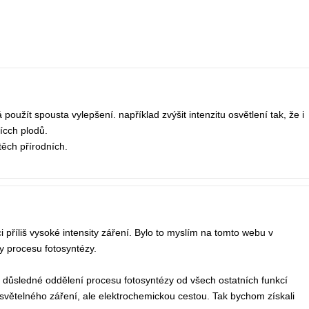
oužít spousta vylepšení. například zvýšit intenzitu osvětlení tak, že i
ícch plodů.
těch přírodních.
příliš vysoké intensity záření. Bylo to myslím na tomto webu v
y procesu fotosyntézy.
ůsledné oddělení procesu fotosyntézy od všech ostatních funkcí
m světelného záření, ale elektrochemickou cestou. Tak bychom získali