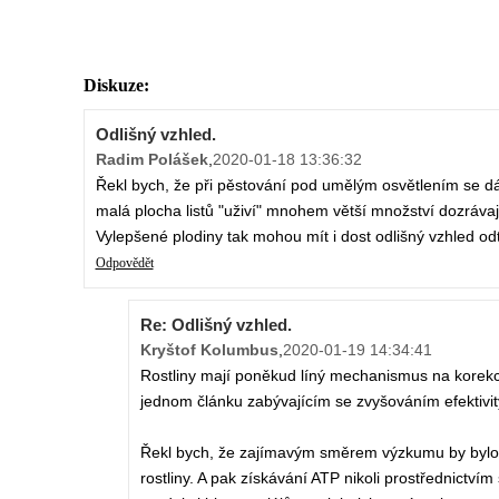
Diskuze:
Odlišný vzhled.
Radim Polášek
,
2020-01-18 13:36:32
Řekl bych, že při pěstování pod umělým osvětlením se dá p
malá plocha listů "uživí" mnohem větší množství dozrávaj
Vylepšené plodiny tak mohou mít i dost odlišný vzhled od
Odpovědět
Re: Odlišný vzhled.
Kryštof Kolumbus
,
2020-01-19 14:34:41
Rostliny mají poněkud líný mechanismus na korekci 
jednom článku zabývajícím se zvyšováním efektivit
Řekl bych, že zajímavým směrem výzkumu by bylo d
rostliny. A pak získávání ATP nikoli prostřednictví