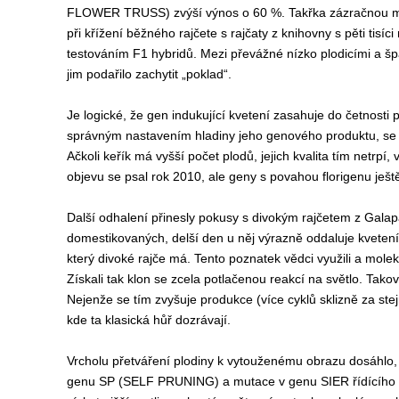
FLOWER TRUSS) zvýší výnos o 60 %. Takřka zázračnou mut
při křížení běžného rajčete s rajčaty z knihovny s pěti tisí
testováním F1 hybridů. Mezi převážné nízko plodicími a šp
jim podařilo zachytit „poklad“.
Je logické, že gen indukující kvetení zasahuje do četnosti 
správným nastavením hladiny jeho genového produktu, se d
Ačkoli keřík má vyšší počet plodů, jejich kvalita tím netrpí,
objevu se psal rok 2010, ale geny s povahou florigenu ješt
Další odhalení přinesly pokusy s divokým rajčetem z Galapág
domestikovaných, delší den u něj výrazně oddaluje kveten
který divoké rajče má. Tento poznatek vědci využili a mole
Získali tak klon se zcela potlačenou reakcí na světlo. Takov
Nejenže se tím zvyšuje produkce (více cyklů sklizně za stej
kde ta klasická hůř dozrávají.
Vrcholu přetváření plodiny k vytouženému obrazu dosáhlo
genu SP (SELF PRUNING) a mutace v genu SIER řídícího 