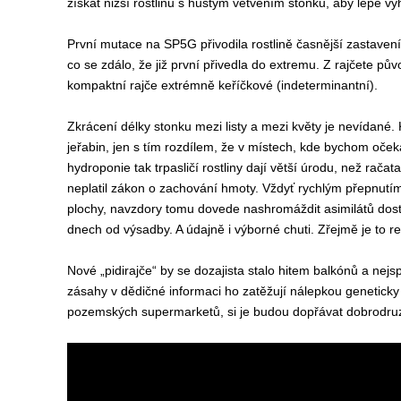
získat nižší rostlinu s hustým větvením stonku, aby lépe 
První mutace na SP5G přivodila rostlině časnější zastavení 
co se zdálo, že již první přivedla do extremu. Z rajčete p
kompaktní rajče extrémně keříčkové (indeterminantní).
Zkrácení délky stonku mezi listy a mezi květy je nevídané.
jeřabin, jen s tím rozdílem, že v místech, kde bychom očeká
hydroponie tak trpasličí rostliny dají větší úrodu, než ra
neplatil zákon o zachování hmoty. Vždyť rychlým přepnutím
plochy, navzdory tomu dovede nashromáždit asimilátů dost n
dnech od výsadby. A údajně i výborné chuti. Zřejmě je to redu
Nové „pidirajče“ by se dozajista stalo hitem balkónů a nej
zásahy v dědičné informaci ho zatěžují nálepkou geneticky 
pozemských supermarketů, si je budou dopřávat dobrodruzi