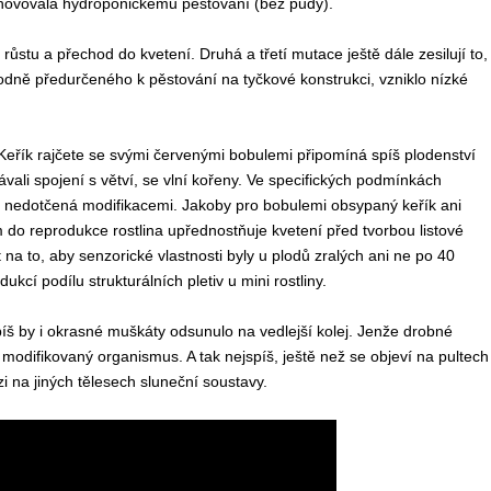
vyhovovala hydroponickému pěstování (bez půdy).
růstu a přechod do kvetení. Druhá a třetí mutace ještě dále zesilují to,
ůvodně předurčeného k pěstování na tyčkové konstrukci, vzniklo nízké
 Keřík rajčete se svými červenými bobulemi připomíná spíš plodenství
vali spojení s větví, se vlní kořeny. Ve specifických podmínkách
čata nedotčená modifikacemi. Jakoby pro bobulemi obsypaný keřík ani
 do reprodukce rostlina upřednostňuje kvetení před tvorbou listové
a to, aby senzorické vlastnosti byly u plodů zralých ani ne po 40
kcí podílu strukturálních pletiv u mini rostliny.
spíš by i okrasné muškáty odsunulo na vedlejší kolej. Jenže drobné
modifikovaný organismus. A tak nejspíš, ještě než se objeví na pultech
 na jiných tělesech sluneční soustavy.