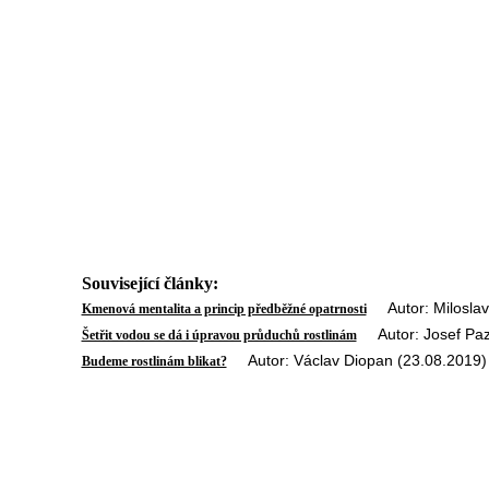
Související články:
Autor: Miloslav
Kmenová mentalita a princip předběžné opatrnosti
Autor: Josef Paz
Šetřit vodou se dá i úpravou průduchů rostlinám
Autor: Václav Diopan (23.08.2019)
Budeme rostlinám blikat?