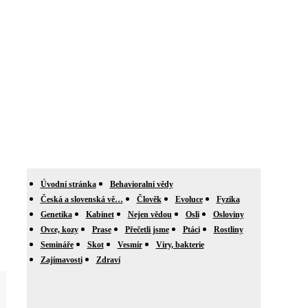
Úvodní stránka
Behavioralni vědy
Česká a slovenská vě…
Člověk
Evoluce
Fyzika
Genetika
Kabinet
Nejen vědou
Osli
Osloviny
Ovce, kozy
Prase
Přečetli jsme
Ptáci
Rostliny
Semináře
Skot
Vesmír
Viry, bakterie
Zajímavosti
Zdraví