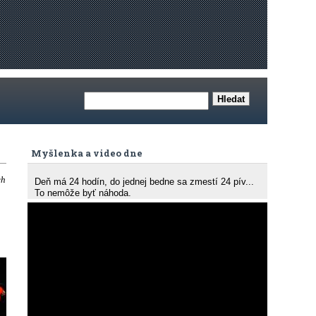
Myšlenka a video dne
ch
Deň má 24 hodín, do jednej bedne sa zmestí 24 pív...
To nemôže byť náhoda.