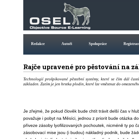
Redakce
Autoři
Spolupráce
Registrac
Rajče upravené pro pěstování na
Technologií prošpikované pěstební systémy, které se čím dál čas
základen. Zatím je jen hrstka plodin, které lze vměstnat do omezené
Je zřejmé, že pokud člověk bude chtít trávit delší čas v h
považuje i pobyt na Měsíci, jednou z priorit bude otázka do
přiveze zásoby lyofilizovaných pochoutek, nicméně ty po č
zásobovací mise jsou (i budou) nákladný podnik, bude žád