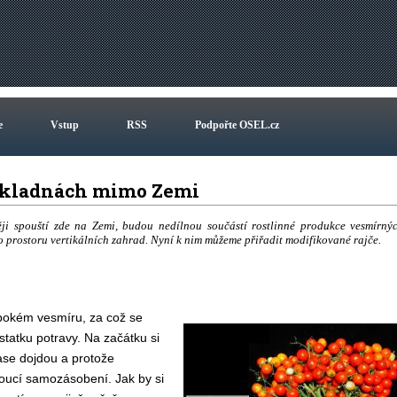
e
Vstup
RSS
Podpořte OSEL.cz
 základnách mimo Zemi
těji spouští zde na Zemi, budou nedílnou součástí rostlinné produkce vesmírný
ho prostoru vertikálních zahrad. Nyní k nim můžeme přiřadit modifikované rajče.
lubokém vesmíru, za což se
statku potravy. Na začátku si
ase dojdou a protože
oucí samozásobení. Jak by si