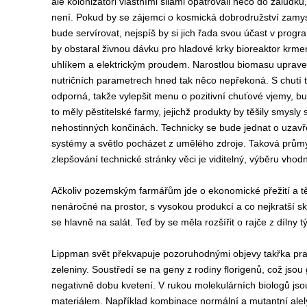
ale kolonizátoři vlastními silami opatřovali něco do žaludk
není. Pokud by se zájemci o kosmická dobrodružství zamysle
bude servírovat, nejspíš by si jich řada svou účast v progr
by obstaral živnou dávku pro hladové krky bioreaktor krm
uhlíkem a elektrickým proudem. Narostlou biomasu uprav
nutričních parametrech hned tak něco nepřekoná. S chutí 
odporná, takže vylepšit menu o pozitivní chuťové vjemy, bu
to měly pěstitelské farmy, jejichž produkty by těšily smysly 
nehostinných končinách. Technicky se bude jednat o uzavř
systémy a světlo pocházet z umělého zdroje. Taková průmys
zlepšování technické stránky věci je viditelný, výběru vho
Ačkoliv pozemským farmářům jde o ekonomické přežití a těm
nenáročné na prostor, s vysokou produkcí a co nejkratší sk
se hlavně na salát. Teď by se měla rozšířit o rajče z díl
Lippman svět překvapuje pozoruhodnými objevy takřka prav
zeleniny. Soustředí se na geny z rodiny florigenů, což jsou 
negativně dobu kvetení. V rukou molekulárních biologů js
materiálem. Například kombinace normální a mutantní ale