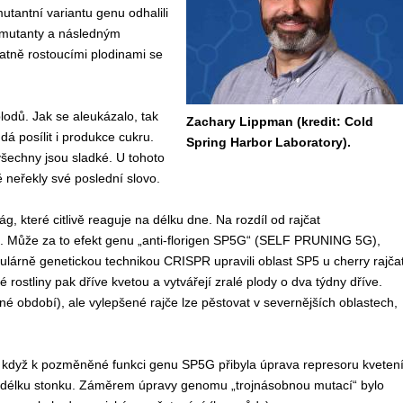
antní variantu genu odhalili
ci mutanty a následným
atně rostoucími plodinami se
plodů. Jak se aleukázalo, tak
Zachary Lippman (kredit: Cold
á posílit i produkce cukru.
Spring Harbor Laboratory).
 všechny jsou sladké. U tohoto
ě neřekly své poslední slovo.
, které citlivě reaguje na délku dne. Na rozdíl od rajčat
í. Může za to efekt genu „anti-florigen SP5G“ (SELF PRUNING 5G),
kulárně genetickou technikou CRISPR upravili oblast SP5 u cherry rajčat
é rostliny pak dříve kvetou a vytvářejí zralé plody o dva týdny dříve.
né období), ale vylepšené rajče lze pěstovat v severnějších oblastech,
, když k pozměněné funkci genu SP5G přibyla úprava represoru kveten
délku stonku. Záměrem úpravy genomu „trojnásobnou mutací“ bylo