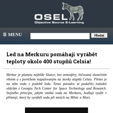
MENU
III
Led na Merkuru pomáhají vyrábět
teploty okolo 400 stupňů Celsia!
Merkur je planeta nejblíže Slunce, bez atmosféry, bičovaná slunečním
větrem a s povrchem rozpalovaným na stovky stupňů Celsia. Přesto je
na něm voda v podobě ledu. Tento paradox se podařilo rozluštit
vědcům z Georgia Tech Center for Space Technology and Research.
Stejného principu, jakým vzniká voda na Merkuru, hodlají využít v
přístroji, který by vyráběl vodu při misích na Měsíc a Mars.