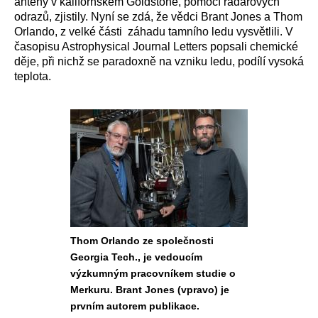
antény v kalifornském Goldstone, pomocí radarových
odrazů, zjistily. Nyní se zdá, že vědci Brant Jones a Thom
Orlando, z velké části záhadu tamního ledu vysvětlili. V
časopisu Astrophysical Journal Letters popsali chemické
děje, při nichž se paradoxně na vzniku ledu, podílí vysoká
teplota.
Thom Orlando ze společnosti
Georgia Tech., je vedoucím
výzkumným pracovníkem studie o
Merkuru. Brant Jones (vpravo) je
prvním autorem publikace.