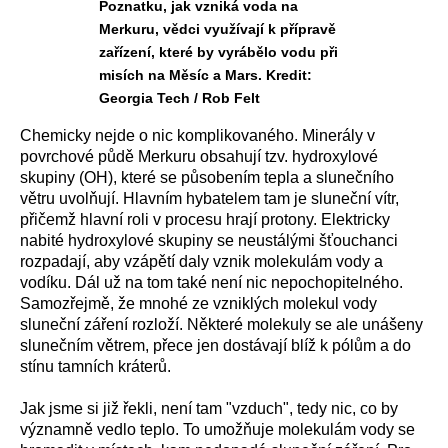
Poznatku, jak vzniká voda na
Merkuru, vědci využívají k přípravě
zařízení, které by vyrábělo vodu při
misích na Měsíc a Mars. Kredit:
Georgia Tech / Rob Felt
Chemicky nejde o nic komplikovaného. Minerály v
povrchové půdě Merkuru obsahují tzv. hydroxylové
skupiny (OH), které se působením tepla a slunečního
větru uvolňují. Hlavním hybatelem tam je sluneční vítr,
přičemž hlavní roli v procesu hrají protony. Elektricky
nabité hydroxylové skupiny se neustálými šťouchanci
rozpadají, aby vzápětí daly vznik molekulám vody a
vodíku. Dál už na tom také není nic nepochopitelného.
Samozřejmě, že mnohé ze vzniklých molekul vody
sluneční záření rozloží. Některé molekuly se ale unášeny
slunečním větrem, přece jen dostávají blíž k pólům a do
stínu tamních kráterů.
Jak jsme si již řekli, není tam "vzduch", tedy nic, co by
významně vedlo teplo. To umožňuje molekulám vody se