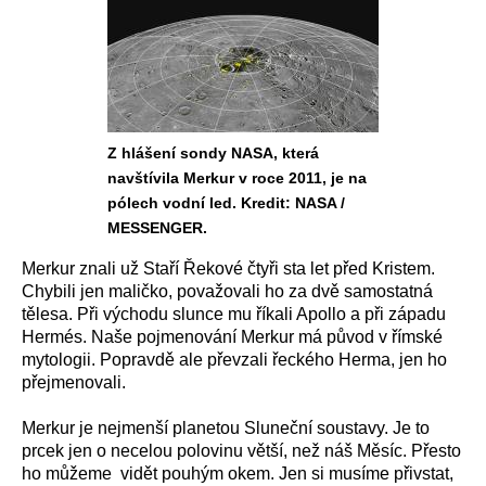
Z hlášení sondy NASA, která
navštívila Merkur v roce 2011, je na
pólech vodní led. Kredit: NASA /
MESSENGER.
Merkur znali už Staří Řekové čtyři sta let před Kristem.
Chybili jen maličko, považovali ho za dvě samostatná
tělesa. Při východu slunce mu říkali Apollo a při západu
Hermés. Naše pojmenování Merkur má původ v římské
mytologii. Popravdě ale převzali řeckého Herma, jen ho
přejmenovali.
Merkur je nejmenší planetou Sluneční soustavy. Je to
prcek jen o necelou polovinu větší, než náš Měsíc. Přesto
ho můžeme vidět pouhým okem. Jen si musíme přivstat,