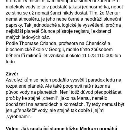
hromadit v místech, kam nedopadá sluneční záření. Pro
molekuly vody je to v podstatě jakási jednosměrka, neboť
ze stínu se už nemají šanci nikdy dostat. Tím, že Merkur
nemá atmosféru, je jeho nebe černé a neodráží sluneční
paprsky. Tak jednoduché a logické je vysvětlení, proč na
nejbližší planetě Slunce přístroje registrují existenci
malých ledových oáz.
Podle Thomase Orlanda, profesora na Chemické a
biochemické škole v Georgii, mohlo tímto způsobem
během tří milionů let vzniknout okolo 11 023 110 000 tun
ledu.
Závěr
Astrofyzikům se nejen podařilo vysvětlit paradox ledu na
rozpálené planetě. Ale také poopravit náš názor na
původ vody na planetách. Není totiž důvod předpokládat,
proč by ke stejné „chemii“, jako na Marsu, nemělo
docházet i na asteroidech a kometách. Ty tedy nemusí být
jen „přenašeči“ vody, ale stejně tak dobře i jejími
„výrobnami“.
Video: Jak spalující slunce blízko Merkuru pomáhá