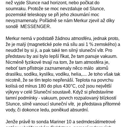
než vyjde Slunce nad horizont, nebo počkat do
soumraku. Protože se moc nevzdaluje od Slunce,
pozemské teleskopy se při jeho zkoumání moc
nevyznamenaly. Pořádně se nám Merkur zjevil až díky
sondě MESSENGER.
Merkur nemá v podstatě žádnou atmosféru, jednak proto,
že je malý
(magnetické pole má sílu asi 1 % zemského)
a
neudržel by si ji, a pak také ten silný sluneční vítr. Pro
představu by asi bylo lepší říkat, že tam panuje vakuum.
Nicméně fyzikové trvají na tom, že tam atmosféra je,
neboť tam přístroje zaznamenaly něco málo atomů
draslíku, sodíku, kyslíku, vodíku, helia,.... Je toho však tak
nicotně, že se tím teplo nepřenáší. Teplota na povrchu
kolísá od mínus 180 do plus 430°C, což jsou největší
výkyvy v celé Sluneční soustavě. Když si představíme
tamní podmínky - vakuum, povrch rozpalovaný blízkostí
Slunce, silně vanoucí sluneční vítr, je představa přítomné
vody, či dokonce ledu, poněkud absurdní.
Jenže právě to sonda Mariner 10 a sedmdesátimetrové