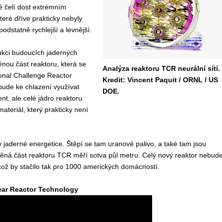
é čelí dost extrémním
eré dříve prakticky nebyly
odstatně rychlejší a levnější.
rukci budoucích jaderných
ěnou část reaktoru, která se
Analýza reaktoru TCR neurální sítí.
ional Challenge Reactor
Kredit: Vincent Paquit / ORNL / US
bude ke chlazení využívat
DOE.
t, ale celé jádro reaktoru
ateriál, který prakticky není
v jaderné energetice. Štěpí se tam uranové palivo, a také tam jsou
štěná část reaktoru TCR měří sotva půl metru. Celý nový reaktor nebud
což by stačilo tak pro 1000 amerických domácností.
ear Reactor Technology