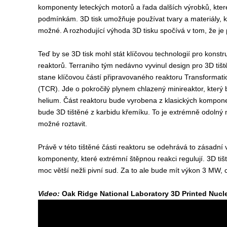
komponenty leteckých motorů a řada dalších výrobků, kter
podmínkám. 3D tisk umožňuje používat tvary a materiály, kt
možné. A rozhodující výhoda 3D tisku spočívá v tom, že je p
Teď by se 3D tisk mohl stát klíčovou technologií pro konst
reaktorů. Terraniho tým nedávno vyvinul design pro 3D tišt
stane klíčovou částí připravovaného reaktoru Transformat
(TCR). Jde o pokročilý plynem chlazený minireaktor, který 
helium. Část reaktoru bude vyrobena z klasických komponen
bude 3D tištěné z karbidu křemíku. To je extrémně odolný m
možné roztavit.
Právě v této tištěné části reaktoru se odehrává to zásadní 
komponenty, které extrémní štěpnou reakci regulují. 3D ti
moc větší nežli pivní sud. Za to ale bude mít výkon 3 MW, 
Video:
Oak Ridge National Laboratory 3D Printed Nucl