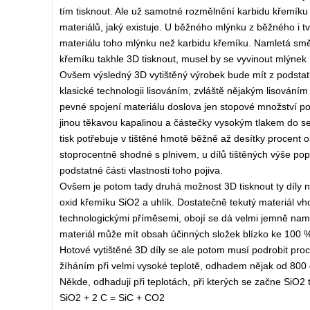
tím tisknout. Ale už samotné rozmělnění karbidu křemíku 
materiálů, jaký existuje. U běžného mlýnku z běžného i
materiálu toho mlýnku než karbidu křemíku. Namletá směs
křemíku takhle 3D tisknout, musel by se vyvinout mlýnek
Ovšem výsledný 3D vytištěný výrobek bude mít z podstatné
klasické technologii lisováním, zvláště nějakým lisováním 
pevné spojení materiálu doslova jen stopové množství poj
jinou těkavou kapalinou a částečky vysokým tlakem do s
tisk potřebuje v tištěné hmotě běžně až desítky procent o
stoprocentně shodné s plnivem, u dílů tištěných výše po
podstatné části vlastnosti toho pojiva.
Ovšem je potom tady druhá možnost 3D tisknout ty díly n
oxid křemíku SiO2 a uhlík. Dostatečně tekutý materiál vh
technologickými příměsemi, obojí se dá velmi jemně namlít
materiál může mít obsah účinných složek blízko ke 100 %,
Hotové vytištěné 3D díly se ale potom musí podrobit proce
žíháním při velmi vysoké teplotě, odhadem nějak od 800
Někde, odhaduji při teplotách, při kterých se začne SiO2 
SiO2 + 2 C = SiC + CO2