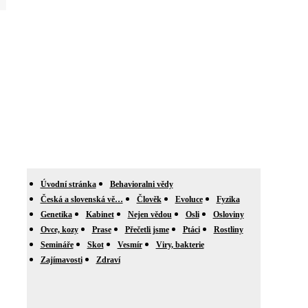
Úvodní stránka
Behavioralni vědy
Česká a slovenská vě…
Člověk
Evoluce
Fyzika
Genetika
Kabinet
Nejen vědou
Osli
Osloviny
Ovce, kozy
Prase
Přečetli jsme
Ptáci
Rostliny
Semináře
Skot
Vesmír
Viry, bakterie
Zajímavosti
Zdraví