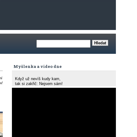
Myšlenka a video dne
mi
Když už nevíš kudy kam,
né
tak si zakřič: Nejsem sám!