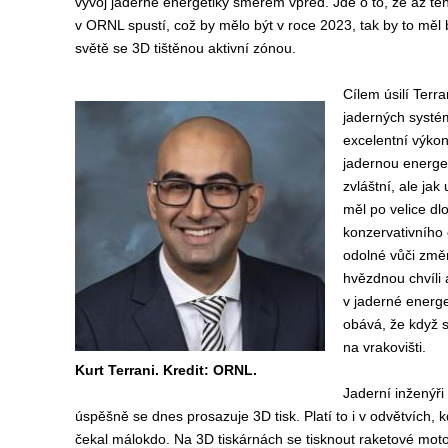
vývoj jaderné energetiky směrem vpřed. Jde o to, že až te
v ORNL spustí, což by mělo být v roce 2023, tak by to měl 
světě se 3D tištěnou aktivní zónou.
Cílem úsilí Terra
jaderných systé
excelentní výkon
jadernou energet
zvláštní, ale jak
měl po velice dl
konzervativního 
odolné vůči změn
hvězdnou chvíli 
v jaderné energe
obává, že když 
na vrakovišti.
Kurt Terrani. Kredit: ORNL.
Jaderní inženýři
úspěšně se dnes prosazuje 3D tisk. Platí to i v odvětvích, k
čekal málokdo. Na 3D tiskárnách se tisknout raketové motor