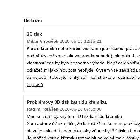
Diskuze:
3D tisk
Milan Vnouček
,
2020-05-18 12:15:21
Karbid křemíku nebo karbid wolframu jde tisknout právě s
podmínky což zase taková sranda nebude), ale pokud se 
vlastností což by byla nesporná výhoda. Např celý vnitřn
odražeč mi jako hloupost nepřijde. Ovšem vše závisízda se
už nejeden takovýto "vlhký sen" konstruktéra roztrhalo na
Odpovědět
Problémový 3D tisk karbidu křemíku.
Radim Polášek
,
2020-05-18 07:38:00
Mně se zdá nejasný ten 3D tisk karbidu křemíku.
Sám autor v článku píše, že karbid křemíku není praktic
stavu je základní podmínka, aby vůbec byl 3D tisk s tím
Je možné karbid křemíku rozmělnit na velmi malé částky a