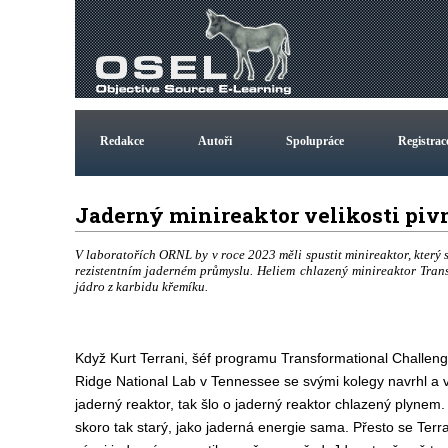
Redakce
Autoři
Spolupráce
Registrac
Jaderný minireaktor velikosti pivn
V laboratořích ORNL by v roce 2023 měli spustit minireaktor, který
rezistentním jaderném průmyslu. Heliem chlazený minireaktor Tran
jádro z karbidu křemíku.
Když Kurt Terrani, šéf programu Transformational Challeng
Ridge National Lab v Tennessee se svými kolegy navrhl a 
jaderný reaktor, tak šlo o jaderný reaktor chlazený plynem. T
skoro tak starý, jako jaderná energie sama. Přesto se Ter