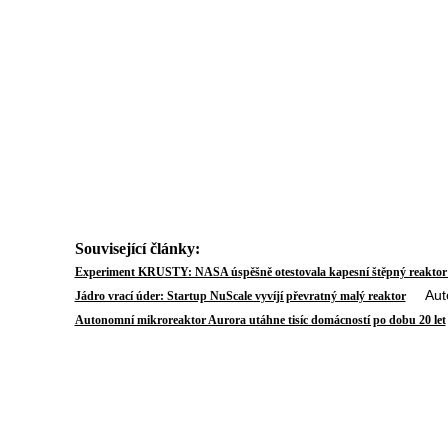
Související články:
Experiment KRUSTY: NASA úspěšně otestovala kapesní štěpný reaktor
Autor:
Jádro vrací úder: Startup NuScale vyvíjí převratný malý reaktor
Autonomní mikroreaktor Aurora utáhne tisíc domácností po dobu 20 let