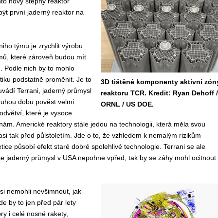
nto nový štěpný reaktor
být první jaderný reaktor na
niho týmu je zrychlit výrobu
mů, které zároveň budou mít
. Podle nich by to mohlo
iku podstatně proměnit. Je to
3D tištěné komponenty aktivní zón
 uvádí Terrani, jaderný průmysl
reaktoru TCR. Kredit: Ryan Dehoff /
ouhou dobu pověst velmi
ORNL / US DOE.
odvětví, které je vysoce
ám. Americké reaktory stále jedou na technologii, která měla svou
asi tak před půlstoletím. Jde o to, že vzhledem k nemalým rizikům
tice působí efekt staré dobré spolehlivé technologie. Terrani se ale
se jaderný průmysl v USA nepohne vpřed, tak by se záhy mohl ocitnout
 si nemohli nevšimnout, jak
de by to jen před pár lety
y i celé nosné rakety,