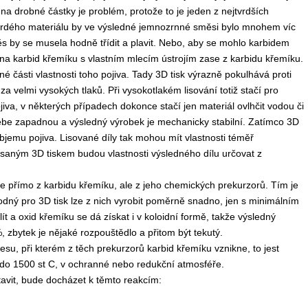
na drobné částky je problém, protože to je jeden z nejtvrdších
 tvrdého materiálu by ve výsledné jemnozrnné směsi bylo mnohem víc
 by se musela hodně třídit a plavit. Nebo, aby se mohlo karbidem
 na karbid křemíku s vlastním mlecím ústrojím zase z karbidu křemíku.
 části vlastnosti toho pojiva. Tady 3D tisk výrazně pokulhává proti
za velmi vysokých tlaků. Při vysokotlakém lisování totiž stačí pro
iva, v některých případech dokonce stačí jen materiál ovlhčit vodou či
ebe zapadnou a výsledný výrobek je mechanicky stabilní. Zatímco 3D
bjemu pojiva. Lisované díly tak mohou mít vlastnosti téměř
psaným 3D tiskem budou vlastnosti výsledného dílu určovat z
e přímo z karbidu křemíku, ale z jeho chemických prekurzorů. Tím je
odný pro 3D tisk lze z nich vyrobit poměrně snadno, jen s minimálním
 a oxid křemíku se dá získat i v koloidní formě, takže výsledný
 zbytek je nějaké rozpouštědlo a přitom být tekutý.
su, při kterém z těch prekurzorů karbid křemíku vznikne, to jest
 do 1500 st C, v ochranné nebo redukční atmosféře.
tavit, bude docházet k těmto reakcím: