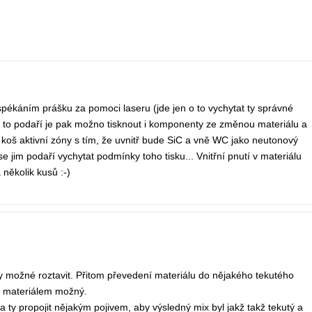
pékáním prášku za pomoci laseru (jde jen o to vychytat ty správné
to podaří je pak možno tisknout i komponenty ze změnou materiálu a
í koš aktivní zóny s tím, že uvnitř bude SiC a vně WC jako neutonový
 jim podaří vychytat podmínky toho tisku... Vnitřní pnutí v materiálu
 několik kusů :-)
ky možné roztavit. Přitom převedení materiálu do nějakého tekutého
to materiálem možný.
 ty propojit nějakým pojivem, aby výsledný mix byl jakž takž tekutý a