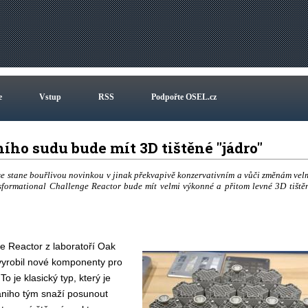
e
Vstup
RSS
Podpořte OSEL.cz
ího sudu bude mít 3D tištěné "jádro"
 se stane bouřlivou novinkou v jinak překvapivě konzervativním a vůči změnám vel
sformational Challenge Reactor bude mít velmi výkonné a přitom levné 3D tiště
e Reactor z laboratoří Oak
vyrobil nové komponenty pro
o je klasický typ, který je
raniho tým snaží posunout