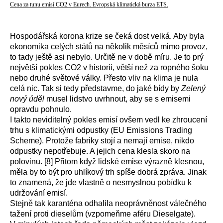
Cena za tunu emisí CO2 v Eurech. Evropská klimatická burza ETS.
Hospodářská korona krize se čeká dost velká. Aby byla
ekonomika celých států na několik měsíců mimo provoz,
to tady ještě asi nebylo. Určitě ne v době míru. Je to prý
největší pokles CO2 v historii, větší než za ropného šoku
nebo druhé světové války. Přesto vliv na klima je nula
celá nic. Tak si tedy představme, do jaké bídy by
Zelený
nový úděl
musel lidstvo uvrhnout, aby se s emisemi
opravdu pohnulo.
I takto neviditelný pokles emisí ovšem vedl ke zhroucení
trhu s klimatickými odpustky (EU Emissions Trading
Scheme). Protože fabriky stojí a nemají emise, nikdo
odpustky nepotřebuje. A jejich cena klesla skoro na
polovinu. [8]
Přitom když lidské emise výrazně klesnou,
měla by to být pro uhlíkový trh spíše dobrá zpráva. Jinak
to znamená, že jde vlastně o nesmyslnou pobídku k
udržování emisí.
Stejně tak karanténa odhalila neoprávněnost válečného
tažení proti dieselům (vzpomeňme aféru Dieselgate).