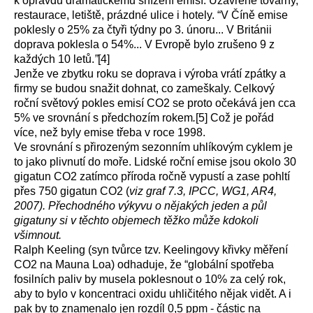
k opravdu dramatickému snížení emisí. Uzavřené továrny,
restaurace, letiště, prázdné ulice i hotely. “V Číně emise
poklesly o 25% za čtyři týdny po 3. únoru... V Británii
doprava poklesla o 54%... V Evropě bylo zrušeno 9 z
každých 10 letů.
”
[4]
Jenže ve zbytku roku se doprava i výroba vrátí zpátky a
firmy se budou snažit dohnat, co zameškaly. Celkový
roční světový pokles emisí CO2 se proto očekává jen cca
5% ve srovnání s předchozím rokem
.
[5]
Což je pořád
více, než byly emise třeba v roce 1998.
Ve srovnání s přirozeným sezonním uhlíkovým cyklem je
to jako plivnutí do moře. Lidské roční emise jsou okolo 30
gigatun CO2 zatímco příroda ročně vypustí a zase pohltí
přes 750 gigatun CO2 (
viz graf 7.3, IPCC, WG1, AR4,
2007
).
Přechodného výkyvu o nějakých jeden a půl
gigatuny si v těchto objemech těžko může kdokoli
všimnout.
Ralph Keeling (syn tvůrce tzv. Keelingovy křivky měření
CO2 na Mauna Loa) odhaduje, že “globální spotřeba
fosilních paliv by musela poklesnout o 10% za celý rok,
aby to bylo v koncentraci oxidu uhličitého nějak vidět. A i
pak by to znamenalo jen rozdíl 0,5 ppm - částic na