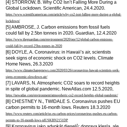
[4] STORROW, B. Why CO2 Isn’t Falling More During a
Global Lockdown. Scientific American, 24.4.2020.
https://www.scientificamerican.com/article/why-co2-isnt-falling-more-during-a-global-
lockdown/
[5] AMBROSE, J. Carbon emissions from fossil fuels
could fall by 2.5bn tonnes in 2020. Guardian, 12.4.2020
https://www.theguardian.com/environment/2020/apr/12/global-carbon-emisions-
could-fall-by-record-25bn-tonnes-in-2020
[6] DOYLE, A. Coronavirus: in Hawaii’s air, scientists
seek signs of economic shock on CO2 levels. Climate
Home News, 26.3.2020
https://www.climatechangenews.com/2020/03/26/coronavirus-hawaii-scientists-seek-
signs-economic-slowdown-air/
[7] LAVARS, N. Atmospheric CO2 soars to record heights
in spite of global pandemic. NewAtlas.com 12.5.2020,
https://newatlas.com/environment/atmospheric-co2-record-heights-global-pandemic/
[8] CHESTNEY N., TWIDALE S. Coronavirus pushes EU
carbon permits to 16-month lows. Reuters 18.3.2020
https://www.reuters.com/article/us-eu-carbon-prices/coronavirus-pushes-eu-carbon-
permits-to-16-month-lows-idUSKBN2151DP
[9] Koronavirus jako advokát dieselů: doprava klesla, ale