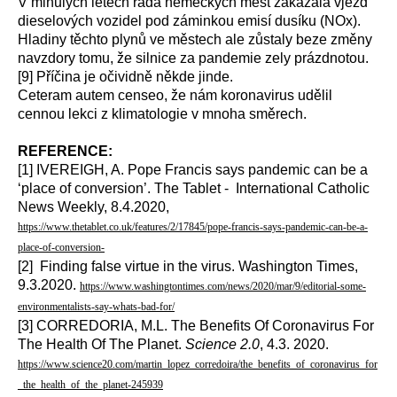
V minulých letech řada německých měst zakázala vjezd
dieselových vozidel pod záminkou emisí dusíku (NOx).
Hladiny těchto plynů ve městech ale zůstaly beze změny
navzdory tomu, že silnice za pandemie zely prázdnotou.
[9] Příčina je očividně někde jinde.
Ceteram autem censeo, že nám koronavirus udělil
cennou lekci z klimatologie v mnoha směrech.
REFERENCE:
[1] IVEREIGH, A. Pope Francis says pandemic can be a
‘place of conversion’. The Tablet - International Catholic
News Weekly, 8.4.2020,
https://www.thetablet.co.uk/features/2/17845/pope-francis-says-pandemic-can-be-a-
place-of-conversion-
[2] Finding false virtue in the virus. Washington Times,
9.3.2020.
https://www.washingtontimes.com/news/2020/mar/9/editorial-some-
environmentalists-say-whats-bad-for/
[3] CORREDORIA, M.L. The Benefits Of Coronavirus For
The Health Of The Planet.
Science 2.0
, 4.3. 2020.
https://www.science20.com/martin_lopez_corredoira/the_benefits_of_coronavirus_for
_the_health_of_the_planet-245939