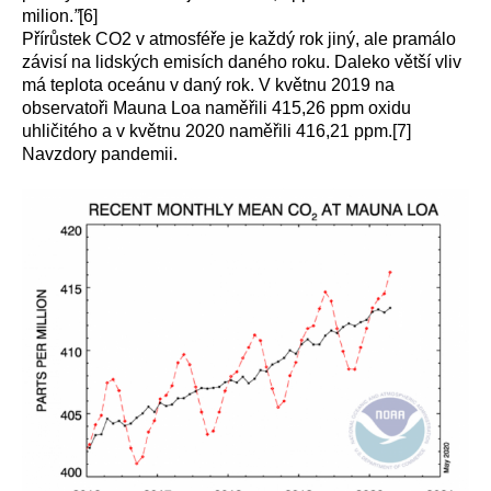
milion.
”
[6]
Přírůstek CO2 v atmosféře je každý rok jiný, ale pramálo
závisí na lidských emisích daného roku. Daleko větší vliv
má teplota oceánu v daný rok. V květnu 2019 na
observatoři Mauna Loa naměřili 415,26 ppm oxidu
uhličitého a v květnu 2020 naměřili 416,21 ppm.[7]
Navzdory pandemii.