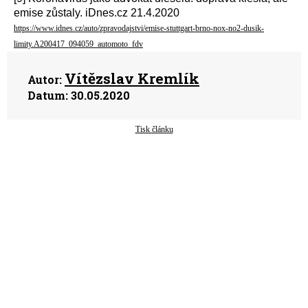
emise zůstaly. iDnes.cz 21.4.2020
https://www.idnes.cz/auto/zpravodajstvi/emise-stuttgart-brno-nox-no2-dusik-
limity.A200417_094059_automoto_fdv
Vítězslav Kremlík
Autor:
Datum:
30.05.2020
Tisk článku