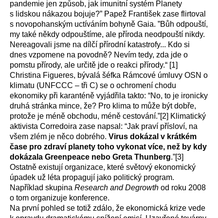
pandemie jen způsob, jak imunitní systém Planety
s lidskou nákazou bojuje?” Papež František zase flirtoval
s novopohanským uctíváním bohyně Gaia. ”Bůh odpouští,
my také někdy odpouštíme, ale příroda neodpouští nikdy.
Nereagovali jsme na dílčí přírodní katastrofy... Kdo si
dnes vzpomene na povodně? Nevím tedy, zda jde o
pomstu přírody, ale určitě jde o reakci přírody.“ [1]
Christina Figueres, bývalá šéfka Rámcové úmluvy OSN o
klimatu (UNFCCC – tři C) se o ochromení chodu
ekonomiky při karanténě vyjádřila takto: “No, to je ironicky
druhá stránka mince, že? Pro klima to může být dobře,
protože je méně obchodu, méně cestování.”[2] Klimatický
aktivista Corredoira zase napsal: “Jak praví přísloví, na
všem zlém je něco dobrého.
Virus dokázal v krátkém
čase pro zdraví planety toho vykonat více, než by kdy
dokázala Greenpeace nebo Greta Thunberg
.”[3]
Ostatně existují organizace, které světový ekonomický
úpadek už léta propagují jako politický program.
Například skupina
Research and Degrowth
od roku 2008
o tom organizuje konference.
Na první pohled se totiž zdálo, že ekonomická krize vede