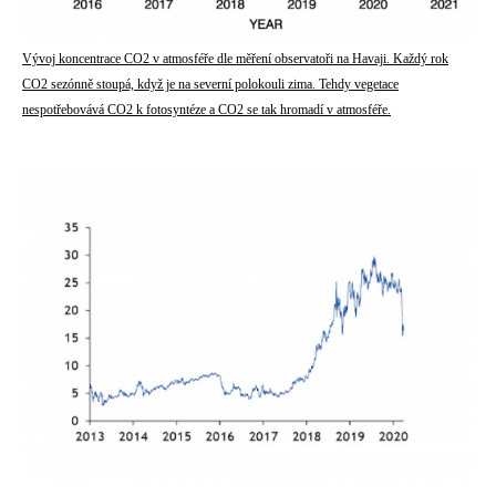
Vývoj koncentrace CO2 v atmosféře dle měření observatoři na Havaji. Každý rok
CO2 sezónně stoupá, když je na severní polokouli zima. Tehdy vegetace
nespotřebovává CO2 k fotosyntéze a CO2 se tak hromadí v atmosféře.