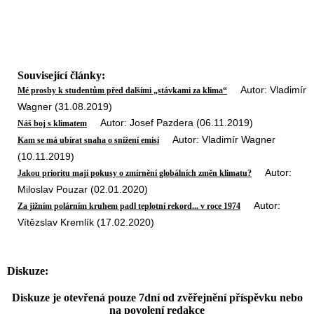
Související články:
Autor: Vladimír
Mé prosby k studentům před dalšími „stávkami za klima“
Wagner (31.08.2019)
Autor: Josef Pazdera (06.11.2019)
Náš boj s klimatem
Autor: Vladimír Wagner
Kam se má ubírat snaha o snížení emisí
(10.11.2019)
Autor:
Jakou prioritu mají pokusy o zmírnění globálních změn klimatu?
Miloslav Pouzar (02.01.2020)
Autor:
Za jižním polárním kruhem padl teplotní rekord... v roce 1974
Vítězslav Kremlík (17.02.2020)
Diskuze:
Diskuze je otevřená pouze 7dní od zvěřejnění příspěvku nebo
na povolení redakce