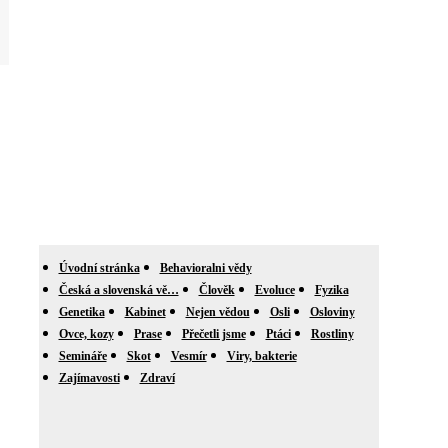
Úvodní stránka
Behavioralni vědy
Česká a slovenská vě…
Člověk
Evoluce
Fyzika
Genetika
Kabinet
Nejen vědou
Osli
Osloviny
Ovce, kozy
Prase
Přečetli jsme
Ptáci
Rostliny
Semináře
Skot
Vesmír
Viry, bakterie
Zajímavosti
Zdraví