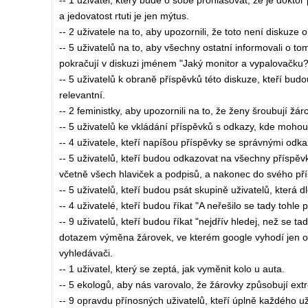
-- 1 uživatel, který bude o sobě prohlašovat, že je dokto
a jedovatost rtuti je jen mýtus.
-- 2 uživatele na to, aby upozornili, že toto není diskuze
-- 5 uživatelů na to, aby všechny ostatní informovali o t
pokračují v diskuzi jménem "Jaký monitor a vypalovačku?"
-- 5 uživatelů k obraně příspěvků této diskuze, kteří bud
relevantní.
-- 2 feministky, aby upozornili na to, že ženy šroubují žá
-- 5 uživatelů ke vkládání příspěvků s odkazy, kde mohou 
-- 4 uživatele, kteří napíšou příspěvky se správnými odka
-- 5 uživatelů, kteří budou odkazovat na všechny příspěv
včetně všech hlaviček a podpisů, a nakonec do svého přís
-- 5 uživatelů, kteří budou psát skupině uživatelů, kter
-- 4 uživatelé, kteří budou říkat "A neřešilo se tady tohle p
-- 9 uživatelů, kteří budou říkat "nejdřív hledej, než se 
dotazem výměna žárovek, ve kterém google vyhodí jen od
vyhledávači.
-- 1 uživatel, který se zeptá, jak vyměnit kolo u auta.
-- 5 ekologů, aby nás varovalo, že žárovky způsobují extré
-- 9 opravdu přínosných uživatelů, kteří úplně každého u