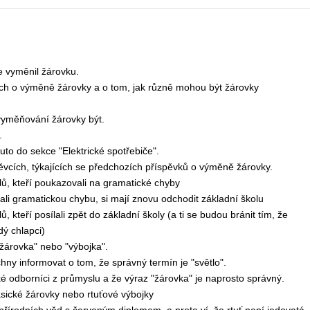
e vyměnil žárovku.
ech o výměně žárovky a o tom, jak různě mohou být žárovky
vyměňování žárovky být.
.
uto do sekce "Elektrické spotřebiče".
pěvcích, týkajících se předchozích příspěvků o výměně žárovky.
lů, kteří poukazovali na gramatické chyby
ělali gramatickou chybu, si mají znovu odchodit základní školu
, kteří posílali zpět do základní školy (a ti se budou bránit tím, že
dý chlapci)
 "žárovka" nebo "výbojka".
chny informovat o tom, že správný termín je "světlo".
aké odborníci z průmyslu a že výraz "žárovka" je naprosto správný.
klasické žárovky nebo rtuťové výbojky