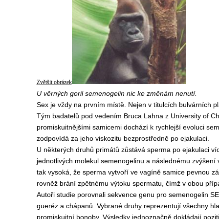
Zvětšit obrázek
U věrných goril semenogelin nic ke změnám nenutí.
Sex je vždy na prvním místě. Nejen v titulcích bulvárních pl
Tým badatelů pod vedením Bruca Lahna z University of Chic
promiskuitnějšími samicemi dochází k rychlejší evoluci se
zodpovídá za jeho viskozitu bezprostředně po ejakulaci.
U některých druhů primátů zůstává sperma po ejakulaci víc
jednotlivých molekul semenogelinu a následnému zvýšení v
tak vysoká, že sperma vytvoří ve vagíně samice pevnou zá
rovněž brání zpětnému výtoku spermatu, čímž v obou pří
Autoři studie porovnali sekvence genu pro semenogelin SE
gueréz a chápanů. Vybrané druhy reprezentují všechny hla
promiskuitní bonoby. Výsledky jednoznačně dokládají poziti