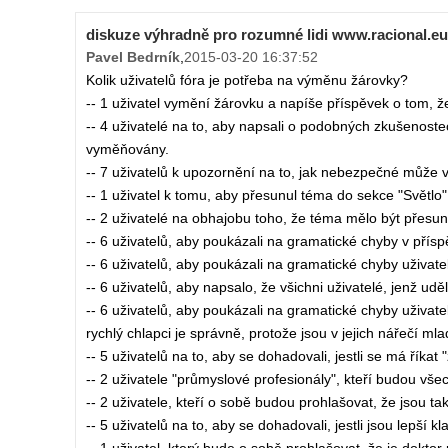
diskuze výhradně pro rozumné lidi www.racional.eu
Pavel Bedrník
,
2015-03-20 16:37:52
Kolik uživatelů fóra je potřeba na výměnu žárovky?
-- 1 uživatel vymění žárovku a napíše příspěvek o tom, ž
-- 4 uživatelé na to, aby napsali o podobných zkušenost
vyměňovány.
-- 7 uživatelů k upozornění na to, jak nebezpečné může 
-- 1 uživatel k tomu, aby přesunul téma do sekce "Světlo"
-- 2 uživatelé na obhajobu toho, že téma mělo být přesun
-- 6 uživatelů, aby poukázali na gramatické chyby v přís
-- 6 uživatelů, aby poukázali na gramatické chyby uživate
-- 6 uživatelů, aby napsalo, že všichni uživatelé, jenž ud
-- 6 uživatelů, aby poukázali na gramatické chyby uživatelů
rychlý chlapci je správně, protože jsou v jejich nářečí mla
-- 5 uživatelů na to, aby se dohadovali, jestli se má říkat
-- 2 uživatele "průmyslové profesionály", kteří budou vše
-- 2 uživatele, kteří o sobě budou prohlašovat, že jsou t
-- 5 uživatelů na to, aby se dohadovali, jestli jsou lepší 