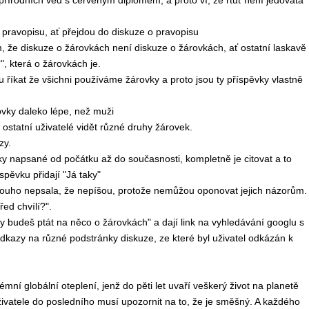
r přírodních věd s červeným diplomem, a proto ví, že rtuť není jedovatá
 o pravopisu, ať přejdou do diskuze o pravopisu
om, že diskuze o žárovkách není diskuze o žárovkách, ať ostatní laskavě
, která o žárovkách je.
ou říkat že všichni používáme žárovky a proto jsou ty příspěvky vlastně
rovky daleko lépe, než muži
ostatní uživatelé vidět různé druhy žárovek.
zy.
ky napsané od počátku až do současnosti, kompletně je citovat a to
pěvku přidají "Já taky"
á dlouho nepsala, že nepíšou, protože nemůžou oponovat jejich názorům.
řed chvílí?".
tady budeš ptát na něco o žárovkách" a dají link na vyhledávání googlu s
kazy na různé podstránky diskuze, ze které byl uživatel odkázán k
mní globální oteplení, jenž do pěti let uvaří veškerý život na planetě
živatele do posledního musí upozornit na to, že je směšný. A každého