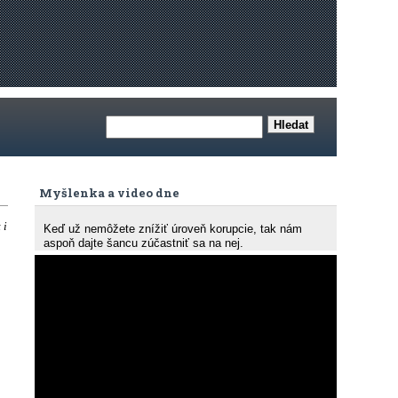
Myšlenka a video dne
 i
Keď už nemôžete znížiť úroveň korupcie, tak nám
aspoň dajte šancu zúčastniť sa na nej.