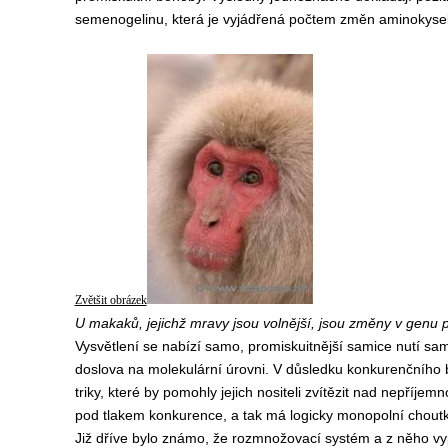
semenogelinu, která je vyjádřená počtem změn aminokyseli
Zvětšit obrázek
U makaků, jejichž mravy jsou volnější, jsou změny v genu 
Vysvětlení se nabízí samo, promiskuitnější samice nutí sam
doslova na molekulární úrovni. V důsledku konkurenčního 
triky, které by pomohly jejich nositeli zvítězit nad nepř
pod tlakem konkurence, a tak má logicky monopolní choutk
Již dříve bylo známo, že rozmnožovací systém a z něho vyp