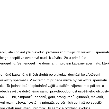
átků, ale i pokud jde o evoluci proteinů kontrolujících viskozitu spermat
ago dospěl ve své nové studii k závěru, že u primátů s
menogelinu. Semenogelin je dominantní protein kapaliny spermatu, kter
eméně kapalné, u jiných druhů po ejakulaci dochází ke zřetězení
iskozity spermatu. V extrémním případě může být viskozita spermatu
tku. Ta jednak brání oplodnění vajíčka dalším zájemcem o páření, a
padech zvyšuje dotyčnému samci pravděpodobnost úspěšného otcovství
MG2 u lidí, šimpanzů, bonobů, goril, orangutanů, gibbonů, makaků,
vní rozmnožovací systémy primátů, od věrných goril až po zpustlé
vní vztah mezi mírou promiskuity samic a rychlostí evoluce