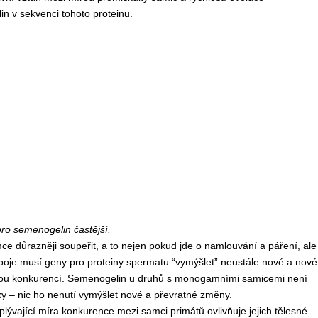
n v sekvenci tohoto proteinu.
pro semenogelin častější.
ce důrazněji soupeřit, a to nejen pokud jde o namlouvání a páření, ale 
boje musí geny pro proteiny spermatu “vymýšlet” neustále nové a nové
íjemnou konkurencí. Semenogelin u druhů s monogamními samicemi není
y – nic ho nenutí vymýšlet nové a převratné změny.
lývající míra konkurence mezi samci primátů ovlivňuje jejich tělesné