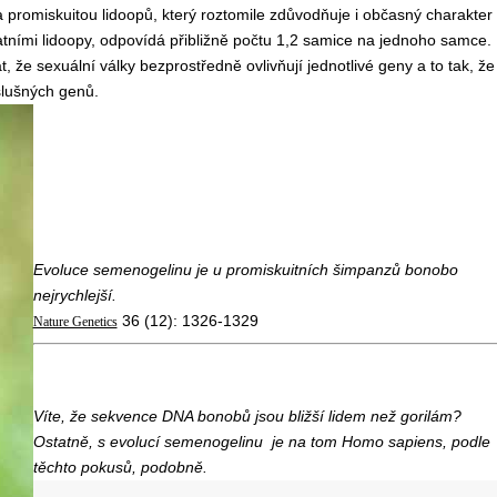
 a promiskuitou lidoopů, který roztomile zdůvodňuje i občasný charakter
ostatními lidoopy, odpovídá přibližně počtu 1,2 samice na jednoho samce.
 že sexuální války bezprostředně ovlivňují jednotlivé geny a to tak, že
slušných genů.
Evoluce semenogelinu je u promiskuitních šimpanzů bonobo
nejrychlejší.
36 (12): 1326-1329
Nature Genetics
Víte, že sekvence DNA bonobů jsou bližší lidem než gorilám?
Ostatně, s evolucí semenogelinu je na tom Homo sapiens, podle
těchto pokusů, podobně.