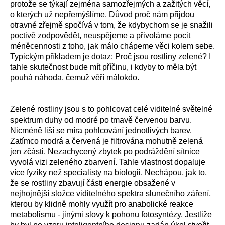
protože se týkají zejména samozřejmých a zažitých věcí,
o kterých už nepřemýšlíme. Důvod proč nám přijdou
otravné zřejmě spočívá v tom, že kdybychom se je snažili
poctivě zodpovědět, neuspějeme a přivoláme pocit
méněcennosti z toho, jak málo chápeme věci kolem sebe.
Typickým příkladem je dotaz: Proč jsou rostliny zelené? I
tahle skutečnost bude mít příčinu, i kdyby to měla být
pouhá náhoda, čemuž věří málokdo.
Zelené rostliny jsou s to pohlcovat celé viditelné světelné
spektrum duhy od modré po tmavě červenou barvu.
Nicméně liší se míra pohlcování jednotlivých barev.
Zatímco modrá a červená je filtrována mohutně zelená
jen zčásti. Nezachycený zbytek po podráždění sítnice
vyvolá vizi zeleného zbarvení. Tahle vlastnost dopaluje
více fyziky než specialisty na biologii. Nechápou, jak to,
že se rostliny zbavují části energie obsažené v
nejhojnější složce viditelného spektra slunečního záření,
kterou by klidně mohly využít pro anabolické reakce
metabolismu - jinými slovy k pohonu fotosyntézy. Jestliže