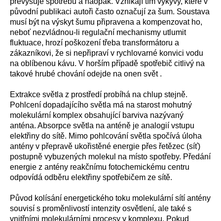
převyšuje spotřebu a naopak. Vznikají tím výkyvy, které v
původní publikaci autoři často označují za šum. Soustava
musí být na výskyt šumu připravena a kompenzovat ho,
neboť nezvládnou-li regulační mechanismy utlumit
fluktuace, hrozí poškození třeba transformátoru a
zákazníkovi, že si nepřipraví v rychlovarné konvici vodu
na oblíbenou kávu. V horším případě spotřebič citlivý na
takové hrubé chování odejde na onen svět .
Extrakce světla z prostředí probíhá na chlup stejně.
Pohlcení dopadajícího světla má na starost mohutný
molekulární komplex obsahující barviva nazývaný
anténa. Absorpce světla na anténě je analogií vstupu
elektřiny do sítě. Mimo pohlcování světla spočívá úloha
antény v přepravě ukořistěné energie přes řetězec (síť)
postupně vybuzených molekul na místo spotřeby. Předání
energie z antény reakčnímu fotochemickému centru
odpovídá odběru elektřiny spotřebičem ze sítě.
Původ kolísání energetického toku molekulární sítí antény
souvisí s proměnlivostí intenzity osvětlení, ale také s
vnitřními molekulárními procesy v komplexu. Pokud