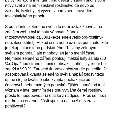
by byl po vzoru inteligentního designu zadán úkol stvořit
nový svět a na něm sestavit rostlinstvo de novo od
základů, fyzik by jej vyvedl v barevném provedení
fotovoltaického panelu.
S odmítáním zeleného světla to není až tak žhavé a na
zdejším webu byl tématu věnován článek
(https://www.osel.cz/8891-je-zelene-svetlo-pro-rostliny-
neuzitecne.html). Pokud si na něho už nevzpomínáte, zde
je rekapitulace toho podstatného. Rostliny zeleným
světlem pohrdají, ale mnohdy jen jeho menší částí.
Nejméně zeleného záření pohlcují měkké listy salátu (50
%). Opačnou stranu stupnice obsazují tuhé listy, které ho
zadrží až 90 %. Zároveň fluorescenční studie potvrdila, že
absorbovaná kvanta zeleného světla napájí fotosyntézu
úplně stejně kvalitně jako kvanta pocházející od
červených nebo modrých paprsků. Zjištění poněkud tupí
význam v inteligentním designu vytvářet černé rostliny,
přesto to neodpovídá na otázku z nadpisu - Proč se mezi
modrou a červenou částí spektra nachází mezera v
pohltivosti?