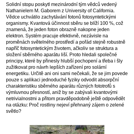
Solidní stopu poskytl mezinárodní tým vědců vedený
Nathanielem M. Gaborem z University of California.
Vědce uchvátilo zachytávání fotonů fotosyntetickými
organismy. Kvantová účinnost sběru se blíží 100 %, což
znamená, že jeden foton obrazně nakopne jeden
elektron. Systém pracuje efektivně, nezávisle na
proměnách světelného prostředí a pořád stejně robustně
napříč fotosyntetickým životem, ačkoliv se struktura a
složení sběrného aparátu liší. Proto hledali společné
principy, které by přinesly hlubší pochopení a třeba i šly
zužitkovat pro návrh lepších zařízení pro solární
energetiku. Určitě ani oni sami nečekali, že se jim povede
pouze s aplikaci jednoduché fyziky odvodit absorpční
charakteristiku sběrného aparátu různých fototrofů s
výmluvnou přesností, aniž by se zabývali kvantovými
netrivialnostmi a přitom pravděpodobně ještě odpovědět
na otázku: Proč rostliny nejeví přehnaný zájem o zelené
světlo?