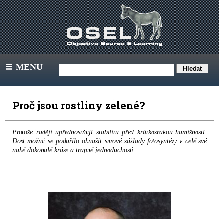
MENU
III
Proč jsou rostliny zelené?
Protože raději upřednostňují stabilitu před krátkozrakou hamižností.
Dost možná se podařilo obnažit surové základy fotosyntézy v celé své
nahé dokonalé kráse a trapné jednoduchosti.