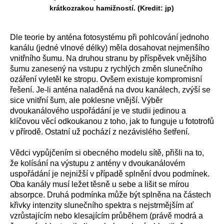
krátkozrakou hamižností. (Kredit: jp)
Dle teorie by anténa fotosystému při pohlcování jednoho
kanálu (jedné vlnové délky) měla dosahovat nejmenšího
vnitřního šumu. Na druhou stranu by příspěvek vnějšího
šumu zanesený na vstupu z rychlých změn slunečního
ozáření vyletěl ke stropu. Ovšem existuje kompromisní
řešení. Je-li anténa naladěná na dvou kanálech, zvýší se
sice vnitřní šum, ale poklesne vnější. Výběr
dvoukanálového uspořádání je ve studii jedinou a
klíčovou věcí odkoukanou z toho, jak to funguje u fototrofů
v přírodě. Ostatní už pochází z nezávislého šetření.
Vědci vypůjčením si obecného modelu sítě, přišli na to,
že kolísání na výstupu z antény v dvoukanálovém
uspořádání je nejnižší v případě splnění dvou podmínek.
Oba kanály musí ležet těsně u sebe a lišit se mírou
absorpce. Druhá podmínka může být splněna na částech
křivky intenzity slunečního spektra s nejstrmějším ať
vzrůstajícím nebo klesajícím průběhem (právě modrá a