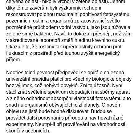
červená oblast - nikoliv vrchol v zelené oblasti). Jenom
díky těmto závěrům byli výzkumníci schopni
rekonstruovat polohou maximální pohltivosti fotosystému
pozemních rostlin a organismů zpracovávající světlo
pozměněné průchodem vodní vrstvou, jako jsou růžové a
zelené sirné bakterie. Navíc to dokázali přesněji, než vám
v akreditované laboratoři změří hladinu krevního cukru.
Ukazuje to, že rostliny tak upřednostnily ochranu proti
fluktuacím z prostředí před touhou zvýšit energetický
příjem.
Neotřesitelná pevnost předpovědi se opírá o nalezená
univerzální pravidla platící pro všechny biologické objekty
bez výjimek, což nebývá obvyklé. Zní to úžasně. Nyní
stačí znát světelné spektrum dopadající na sběrný aparát
a z něho odhadnout absorpční vlastnosti fotosystému a to
snad i u organismů obývajících cizí planety. O novém
objevu se jistě bude hodně diskutovat. Budou se
provádět další porovnání s přírodou a navrhovat různé
experimenty. Neutrpí-li při prověřování na věrohodnosti,
skončí v učebnicích.