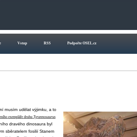
e
Vstup
RSS
Podpořte OSEL.cz
ní musím udělat výjimku, a to
erního exempláře druhu
Tyrannosaurus
rního dravého dinosaura byl
ým sběratelem fosilií Stanem