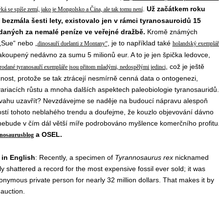
.
Už začátkem roku
týká se spíše zemí, jako je Mongolsko a Čína, ale tak tomu není
 bezmála šesti lety, existovalo jen v rámci tyranosauroidů 15
daných za nemalé peníze ve veřejné dražbě.
Kromě známých
 „Sue“ nebo
, je to například také
„dinosauří duelanti z Montany“
holandský exemplář
akoupený nedávno za sumu 5 milionů eur. A to je jen špička ledovce,
, což je ještě
rodané tyranosauří exempláře jsou přitom mladými, nedospělými jedinci
nost, protože se tak ztrácejí nesmírně cenná data o ontogenezi,
ariacích růstu a mnoha dalších aspektech paleobiologie tyranosauridů.
úvahu uzavřít? Nevzdávejme se naděje na budoucí nápravu alespoň
ostí tohoto neblahého trendu a doufejme, že kouzlo objevování dávno
 nebude v čím dál větší míře podrobováno myšlence komerčního profitu
a OSEL.
nosaurusblog
in English
: Recently, a specimen of
Tyrannosaurus rex
nicknamed
lly shattered a record for the most expensive fossil ever sold; it was
nymous private person for nearly 32 million dollars. That makes it by
 auction.