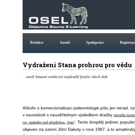
Redakce
Autoři
Spolupráce
Registrac
Vydražení Stana prohrou pro vědu
…aneb Smutné svědectví nejdražší fosilie všech dob
Ačkoliv o komercionalizaci paleontologie píšu jen nerad, ny
v souvislosti s neuvěřitelným výsledkem dražby
slavného kost
. Tento dospělý jedinec populá
rex
, známého pod přezdívkou „Stan“
objeven na území Jižní Dakoty v roce 1987, a to amatérsk