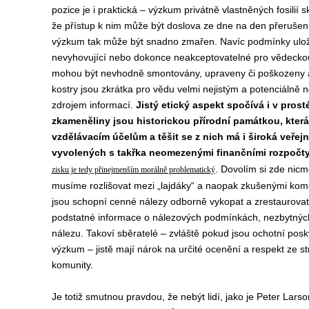
pozice je i praktická – výzkum privátně vlastněných fosilií
že přístup k nim může být doslova ze dne na den přerušen 
výzkum tak může být snadno zmařen. Navíc podmínky ulože
nevyhovující nebo dokonce neakceptovatelné pro vědeckou p
mohou být nevhodně smontovány, upraveny či poškozeny a
kostry jsou zkrátka pro vědu velmi nejistým a potenciáln
zdrojem informací.
Jistý etický aspekt spočívá i v prost
zkameněliny jsou historickou přírodní památkou, která
vzdělávacím účelům a těšit se z nich má i široká veřejn
vyvolených s takřka neomezenými finančními rozpočty
. Dovolím si zde ni
zisku je tedy přinejmenším morálně problematický
musíme rozlišovat mezi „lajdáky“ a naopak zkušenými komerčn
jsou schopní cenné nálezy odborně vykopat a zrestaurovat.
podstatné informace o nálezových podmínkách, nezbytnýc
nálezu. Takoví sběratelé – zvláště pokud jsou ochotní posk
výzkum – jistě mají nárok na určité ocenění a respekt ze s
komunity.
Je totiž smutnou pravdou, že nebýt lidí, jako je Peter Lar