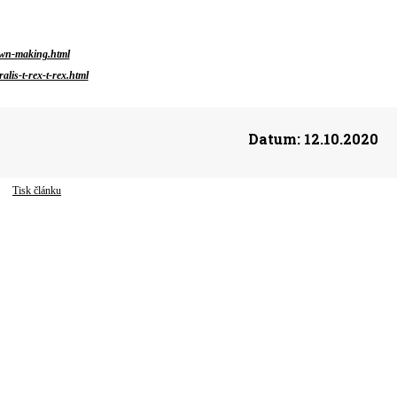
-own-making.html
lis-t-rex-t-rex.html
Datum:
12.10.2020
Tisk článku