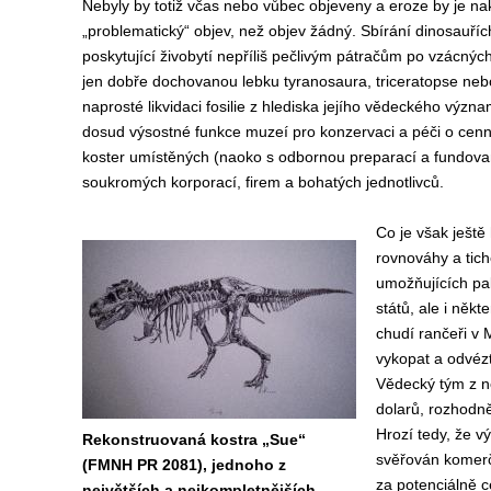
Nebyly by totiž včas nebo vůbec objeveny a eroze by je nako
„problematický“ objev, než objev žádný. Sbírání dinosauří
poskytující živobytí nepříliš pečlivým pátračům po vzácných
jen dobře dochovanou lebku tyranosaura, triceratopse neb
naprosté likvidaci fosilie z hlediska jejího vědeckého výz
dosud výsostné funkce muzeí pro konzervaci a péči o cenné 
koster umístěných (naoko s odbornou preparací a fundova
soukromých korporací, firem a bohatých jednotlivců.
Co je však ještě
rovnováhy a tic
umožňujících pa
států, ale i někt
chudí rančeři v
vykopat a odvézt
Vědecký tým z ně
dolarů, rozhodně 
Hrozí tedy, že 
Rekonstruovaná kostra „Sue“
svěřován komerč
(FMNH PR 2081), jednoho z
za potenciálně 
největších a nejkompletnějších