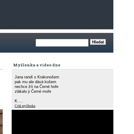
Myšlenka a video dne
Jana randí s Krakonošem
pak mu ale dává košem
nechce žít na Černé hoře
zlákalo ji Černé moře
K.....
Celá myšlenka