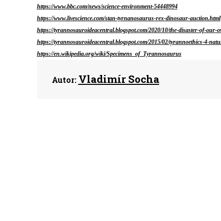
https://www.bbc.com/news/science-environment-54448994
https://www.livescience.com/stan-tyrnanosaurus-rex-dinosaur-auction.html
https://tyrannosauroideacentral.blogspot.com/2020/10/the-disaster-of-our
https://tyrannosauroideacentral.blogspot.com/2015/02/tyrannoethics-4-natura
https://en.wikipedia.org/wiki/Specimens_of_Tyrannosaurus
Vladimír Socha
Autor: