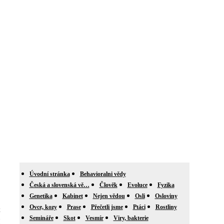
,
Úvodní stránka
Behavioralni vědy
Česká a slovenská vě…
Člověk
Evoluce
Fyzika
Genetika
Kabinet
Nejen vědou
Osli
Osloviny
Ovce, kozy
Prase
Přečetli jsme
Ptáci
Rostliny
z
Semináře
Skot
Vesmír
Viry, bakterie