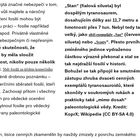
 skýtá značné nebezpečí v tom,
„Stan“ (fialová silueta) byl
vůli majitele a náročný
dospělým tyranosaurem,
ní fosilií mohou být
dosahujícím délky asi 11,7 metru a
ráci – fosilie například
hmotnosti přes 7 tun. Nebyl tedy t
pod. Privátně vlastněné
velký, jako
(červe
obří exempláře „Sue“
ě nebezpečným či nepřesným
silueta) nebo „
“. Přesto první
Scotty
é skutečnosti, že
zmíněného jedince vydraženou
 by měla sloužit
částkou výrazně překonal a stal se
ost, nikoliv pouze několik
tak nejdražší fosilií v historii.
.
Sběr fosilií za účelem komerčního
Bohužel se tak připojil ke smutné
cméně drobnou poznámku –
zástupu zhruba dvaceti cenných
ími sběrateli fosilií, kteří
exemplářů tyranosauroidů, které
 Zachovají přitom i všechny
skončily v soukromých rukách a
h pro vědecké ocenění
prakticky také „mimo dosah“
ytnout fosilie pro vědecký
paleontologické vědy. Kredit:
trany paleontologické
KoprX; Wikipedie (CC BY-SA 4.0)
son, tisíce cenných zkamenělin by navždy zmizely z povrchu zemského.