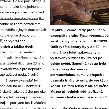
ezdívku. Fosilie pak vykopal a
námého také jako jednoho z
son se svojí společností
Black
a muzeím i soukromým zájemcům již tři
 Osobně neznám pozadí této
e dozvědět z jiných dostupných
Replika „Stana“, tedy proslulého
mu výsledku dražby pro
exempláře druhu
Tyrannosaurus re
 října vydražena
se sbírkovým označením BHI 3033.
rdních a takřka dech
Odlitky této kostry byly od 90. let
ů Kč.
Touto neuvěřitelnou
minulého století zakoupeny a
bně, ačkoliv přímé porovnání
vystaveny v množství muzeí po
rů již před dlouhými 23 lety,
celém světě. Samotná kostra byla
ekordní zápis pro nejdražší
nedávno vydražena za
tato událost nedává velký
astronomickou sumu v přepočtu
mírně cenný exemplář byl
bezmála tři čtvrtě miliardy českých
 pohledu na něj v některé z
korun. Snímek lebky z bruselského
ě skončí jako potěcha pro oko
Muzea přírodních věd, pořízená
lit zaplatit za něj zmíněnou
autorem článku v únoru roku 2009.
jitel poskytne fosilii vědcům
asné či permanentní exhibici, prozatím ale předpokládejme, že tomu