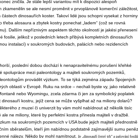
nec zničila. Je stále lepší variantou mít k dispozici alespoň
ch zkamenělin se ale nesmí proměnit v prvoplánově komerční záležitost
 částech dinosauřích koster. Takoví lidé jsou schopni vysekat z horniny
o třeba alosaura a zbytek kostry ponechat „ladem“ (což se rovná
namu). Dalším nepříznivým aspektem těchto okolností je jakési přenesení
fosilie, jelikož v posledních letech přibývá kompletních dinosauřích
nou instalací) v soukromých budovách, palácích nebo rezidencích
 horší, poslední dobou dochází k nenapravitelnému porušení křehké
hé spolupráce mezi paleontology a majiteli soukromých pozemků,
leontologům provádět výzkum. To se týká zejména západu Spojených
erých oblastí v Evropě. Ruku na srdce – nechali byste vy, jako relativně
 Montaně nebo Wyomingu, zcela zdarma či jen za symbolický poplatek
 dinosauří kostru, jejíž cena se může vyšplhat až na miliony dolarů?
kterého z muzeí či univerzit by vám mohl nabídnout až několik tisíc
ale ne miliony, které by perfektní kostra přinesla majiteli v dražbě.
výzkum na soukromých pozemcích v USA bude jejich majiteli přednostně
ním sběratelům, kteří jim nabídnou podstatně zajímavější sumu peně
cenné nálezy. Někdo by mohl namítnout,
že „dinosauří černý trh“ a pašování fosilií