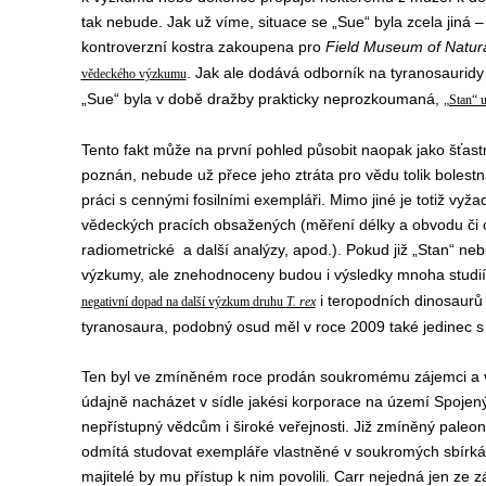
tak nebude. Jak už víme, situace se „Sue“ byla zcela jiná 
kontroverzní kostra zakoupena pro
Field Museum of Natura
. Jak ale dodává odborník na tyranosauridy
vědeckého výzkumu
„Sue“ byla v době dražby prakticky neprozkoumaná,
„Stan“ u
Tento fakt může na první pohled působit naopak jako šťastn
poznán, nebude už přece jeho ztráta pro vědu tolik bolestn
práci s cennými fosilními exempláři. Mimo jiné je totiž vy
vědeckých pracích obsažených (měření délky a obvodu či ob
radiometrické a další analýzy, apod.). Pokud již „Stan“ ne
výzkumy, ale znehodnoceny budou i výsledky mnoha studií, 
i teropodních dinosaur
negativní dopad na další výzkum druhu
T. rex
tyranosaura, podobný osud měl v roce 2009 také jedinec 
Ten byl ve zmíněném roce prodán soukromému zájemci a
údajně nacházet v sídle jakési korporace na území Spojen
nepřístupný vědcům i široké veřejnosti. Již zmíněný pale
odmítá studovat exempláře vlastněné v soukromých sbírkách
majitelé by mu přístup k nim povolili. Carr nejedná jen ze