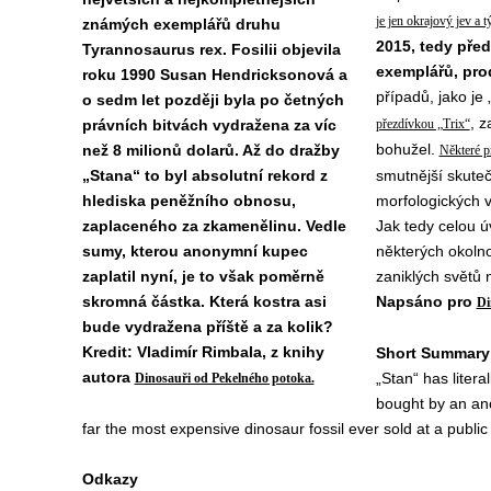
je jen okrajový jev a 
známých exemplářů druhu
2015, tedy před
Tyrannosaurus rex. Fosilii objevila
exemplářů, pro
roku 1990 Susan Hendricksonová a
případů, jako je
o sedm let později byla po četných
, z
právních bitvách vydražena za víc
přezdívkou „Trix“
bohužel.
než 8 milionů dolarů. Až do dražby
Některé p
„Stana“ to byl absolutní rekord z
smutnější skuteč
hlediska peněžního obnosu,
morfologických v
zaplaceného za zkamenělinu. Vedle
Jak tedy celou 
sumy, kterou anonymní kupec
některých okoln
zaplatil nyní, je to však poměrně
zaniklých světů
skromná částka. Která kostra asi
Napsáno pro
Di
bude vydražena příště a za kolik?
Kredit: Vladimír Rimbala, z knihy
Short Summary 
autora
„Stan“ has litera
Dinosauři od Pekelného potoka.
bought by an ano
far the most expensive dinosaur fossil ever sold at a public
Odkazy