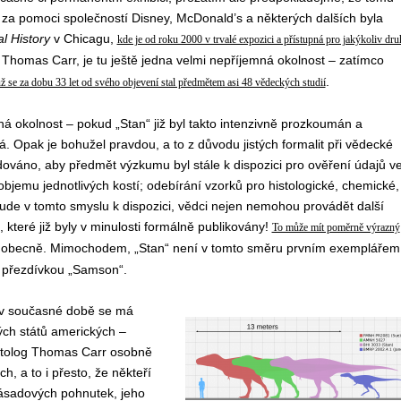
– za pomoci společností Disney, McDonald’s a některých dalších byla
l History
v Chicagu,
kde je od roku 2000 v trvalé expozici a přístupná pro jakýkoliv dru
 Thomas Carr, je tu ještě jedna velmi nepříjemná okolnost – zatímco
.
ž se za dobu 33 let od svého objevení stal předmětem asi 48 vědeckých studií
á okolnost – pokud „Stan“ již byl takto intenzivně prozkoumán a
á. Opak je bohužel pravdou, a to z důvodu jistých formalit při vědecké
žadováno, aby předmět výzkumu byl stále k dispozici pro ověření údajů v
jemu jednotlivých kostí; odebírání vzorků pro histologické, chemické,
bude v tomto smyslu k dispozici, vědci nejen nemohou provádět další
které již byly v minulosti formálně publikovány!
To může mít poměrně výrazný
ů obecně. Mimochodem, „Stan“ není v tomto směru prvním exemplářem
s přezdívkou „Samson“.
 v současné době se má
ých států amerických –
ontolog Thomas Carr osobně
, a to i přesto, že někteří
 zásadových pohnutek, jeho