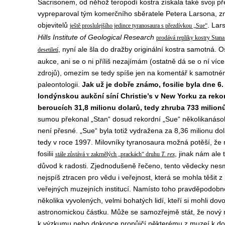
Sacrisonem, od něhož teropodí kostra získala také svoji př
vypreparoval tým komerčního sběratele Petera Larsona, z
objevitelů
. Lar
ještě proslulejšího jedince tyranosaura s přezdívkou „Sue“
Hills Institute of Geological Research
prodává repliky kostry Stan
, nyní ale šla do dražby originální kostra samotná.
desetiletí
aukce, ani se o ni příliš nezajímám (ostatně dá se o ní víc
zdrojů), omezím se tedy spíše jen na komentář k samotné
paleontologii.
Jak už je dobře známo, fosilie byla dne 6.
londýnskou aukční síní Christie’s v New Yorku za reko
beroucích 31,8 milionu dolarů, tedy zhruba 733 milion
sumou překonal „Stan“ dosud rekordní „Sue“ několikanáso
není přesné. „Sue“ byla totiž vydražena za 8,36 milionu dola
tedy v roce 1997. Milovníky tyranosaura možná potěší, že r
fosilii
, jinak nám ale 
stále zůstává v zakrnělých „prackách“ druhu
T. rex
důvod k radosti. Zjednodušeně řečeno, tento vědecky nes
nejspíš ztracen pro vědu i veřejnost, která se mohla těšit z
veřejných muzejních institucí. Namísto toho pravděpodobn
několika vyvolených, velmi bohatých lidí, kteří si mohli dovo
astronomickou částku. Může se samozřejmě stát, že nový ma
k výzkumu nebo dokonce propůjčí některému z muzeí k doč