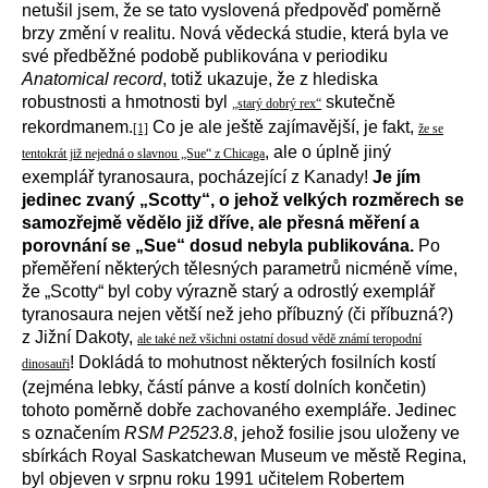
netušil jsem, že se tato vyslovená předpověď poměrně
brzy změní v realitu. Nová vědecká studie, která byla ve
své předběžné podobě publikována v periodiku
Anatomical record
, totiž ukazuje, že z hlediska
robustnosti a hmotnosti byl
skutečně
„starý dobrý rex“
rekordmanem.
Co je ale ještě zajímavější, je fakt,
[1]
že se
, ale o úplně jiný
tentokrát již nejedná o slavnou „Sue“ z Chicaga
exemplář tyranosaura, pocházející z Kanady!
Je jím
jedinec zvaný „Scotty“, o jehož velkých rozměrech se
samozřejmě vědělo již dříve, ale přesná měření a
porovnání se „Sue“ dosud nebyla publikována.
Po
přeměření některých tělesných parametrů nicméně víme,
že „Scotty“ byl coby výrazně starý a odrostlý exemplář
tyranosaura nejen větší než jeho příbuzný (či příbuzná?)
z Jižní Dakoty,
ale také než všichni ostatní dosud vědě známí teropodní
! Dokládá to mohutnost některých fosilních kostí
dinosauři
(zejména lebky, částí pánve a kostí dolních končetin)
tohoto poměrně dobře zachovaného exempláře. Jedinec
s označením
RSM P2523.8
, jehož fosilie jsou uloženy ve
sbírkách Royal Saskatchewan Museum ve městě Regina,
byl objeven v srpnu roku 1991 učitelem Robertem