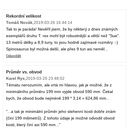
Rekordní velikost
Tomáš Novák
,
2019-03-26 16:44:14
Tak to je paráda! Nevěřil jsem, že by některý z dnes známých
exemplářů druhu T. rex mohl být robustnější a větší než "Sue".
13 metrů délky a 8,9 tuny, to jsou hodně zajímavé rozměry :-)
Spinosaurus byl možná delší, ale přes 9 tun asi neměl...
Odpovědět
Průměr vs. obvod
Karel Rys
,
2019-03-25 23:48:02
Tématu nerozumím, ale vrtá mi hlavou, jak je možné, že z
minimálního průměru 199 mm vyjde obvod 590 mm. Čekal
bych, že obvod bude nejméně 199 * 3,14 = 624,86 mm...
"...a tak je minimální průměr jeho stehenní kosti dobře znám
(činí 199 milimetrů). Z tohoto údaje je možné odvodit obvod
kosti, který činí asi 590 mm..."