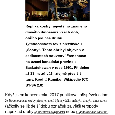
Replika kostry největšího známého
dravého dinosaura všech dob,
obřího jedince druhu
Tyrannosaurus rex
s přezdívkou
„Scotty“. Tento obr byl objeven v
sedimentech souvrství Frenchman
na území kanadské provincie
Saskatchewan v roce 1991. Při délce
až 13 metrů vážil zřejmě přes 8,8
tuny. Kredit: Kumiko; Wikipedie (CC
BY-SA 2.0)
Když jsem koncem roku 2017 publikoval příspěvek o tom,
že
Tyrannosaurus rex
by přece jen mohl být největším známým dravým dinosaurem
(ačkoliv se již delší dobu označují za větší teropody
například druhy
nebo
,
Spinosaurus aegyptiacus
Giganotosaurus carolinii
)