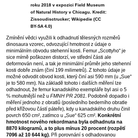
roku 2018 v expozici Field Museum
of Natural History v Chicagu. Kredit:
Zissoudisctrucker; Wikipedie (CC
BY-SA 4.0)
Zmínění vědci využili k odhadnutí tělesných rozměrů
dinosaura vzorec, odvozující hmotnost z údaje o
minimálním obvodu stehenní kosti. Femur „Scottyho“ je
sice mírně poškozen distorzí, ve střední části ale
deformován není, a tak je minimální průměr jeho stehenní
kosti dobře znám (činí 199 milimetrů). Z tohoto údaje je
možné odvodit obvod kosti, který činí asi 590 mm (u „Sue“
je to 580 mm). Na základě tohoto i dalších měření lze
odhadnout, že femur kanadského exempláře byl asi o 5
% mohutnější než u
FMNH PR 2081
. Podobně dopadlo i
měření jednoho z obratlů (posledního bederního obratle
před křížovou částí páteře), kdy u kanadského druhu činil
povrch 650 cm², zatímco u „Sue“ 625 cm².
Konkrétní
hmotnost nového rekordmana byla odhadnuta na
8870 kilogramů, a to plus mínus 20 procent (rozpětí
7096 až 10 644 kg).
Při porovnání s odhadovanou