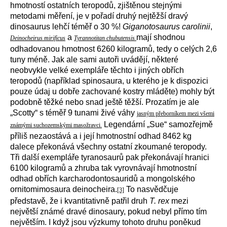
hmotností ostatních teropodů, zjištěnou stejnými
metodami měření, je v pořadí druhý nejtěžší dravý
dinosaurus lehčí téměř o 30 %!
Giganotosaurus carolinii
,
a
mají shodnou
Deinocheirus mirificus
Tyrannotitan chubutensis
odhadovanou hmotnost 6260 kilogramů, tedy o celých 2,6
tuny méně. Jak ale sami autoři uvádějí, některé
neobvykle velké exempláře těchto i jiných obřích
teropodů (například spinosaura, u kterého je k dispozici
pouze údaj u dobře zachované kostry mláděte) mohly být
podobně těžké nebo snad ještě těžší. Prozatím je ale
„Scotty“ s téměř 9 tunami živé
váhy
jasným přeborníkem mezi všemi
Legendární „Sue“ samozřejmě
známými suchozemskými masožravci
.
příliš nezaostává a i její hmotnostní odhad 8462 kg
dalece překonává všechny ostatní zkoumané teropody.
Tři další exempláře tyranosaurů pak překonávají hranici
6100 kilogramů a zhruba tak vyrovnávají hmotnostní
odhad obřích karcharodontosauridů a mongolského
ornitomimosaura deinocheira.
To nasvědčuje
[3]
představě, že i kvantitativně patřil druh
T. rex
mezi
největší známé dravé dinosaury, pokud nebyl přímo tím
největším. I když jsou výzkumy tohoto druhu poněkud