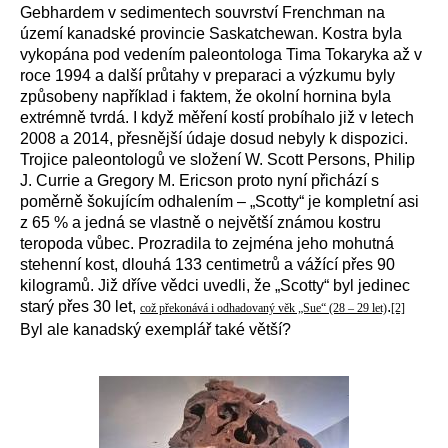
Gebhardem v sedimentech souvrství Frenchman na
území kanadské provincie Saskatchewan. Kostra byla
vykopána pod vedením paleontologa Tima Tokaryka až v
roce 1994 a další průtahy v preparaci a výzkumu byly
způsobeny například i faktem, že okolní hornina byla
extrémně tvrdá. I když měření kostí probíhalo již v letech
2008 a 2014, přesnější údaje dosud nebyly k dispozici.
Trojice paleontologů ve složení W. Scott Persons, Philip
J. Currie a Gregory M. Ericson proto nyní přichází s
poměrně šokujícím odhalením – „Scotty“ je kompletní asi
z 65 % a jedná se vlastně o největší známou kostru
teropoda vůbec. Prozradila to zejména jeho mohutná
stehenní kost, dlouhá 133 centimetrů a vážící přes 90
kilogramů. Již dříve vědci uvedli, že „Scotty“ byl jedinec
starý přes 30 let,
.
což překonává i odhadovaný věk „Sue“ (28 – 29 let)
[2]
Byl ale kanadský exemplář také větší?