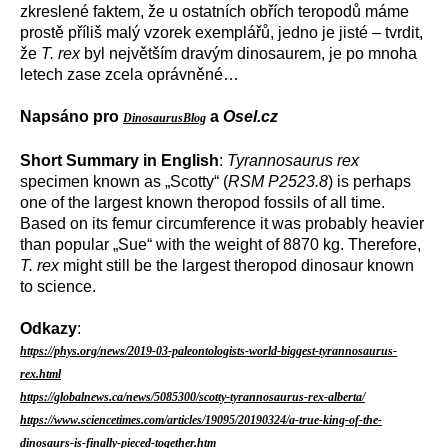
zkreslené faktem, že u ostatních obřích teropodů máme
prostě příliš malý vzorek exemplářů, jedno je jisté – tvrdit,
že
T. rex
byl největším dravým dinosaurem, je po mnoha
letech zase zcela oprávněné…
Napsáno pro
a
Osel.cz
DinosaurusBlog
Short Summary in English
:
Tyrannosaurus rex
specimen known as „Scotty“ (
RSM P2523.8
) is perhaps
one of the largest known theropod fossils of all time.
Based on its femur circumference it was probably heavier
than popular „Sue“ with the weight of 8870 kg. Therefore,
T. rex
might still be the largest theropod dinosaur known
to science.
Odkazy
:
https://phys.org/news/2019-03-paleontologists-world-biggest-tyrannosaurus-
rex.html
https://globalnews.ca/news/5085300/scotty-tyrannosaurus-rex-alberta/
https://www.sciencetimes.com/articles/19095/20190324/a-true-king-of-the-
dinosaurs-is-finally-pieced-together.htm