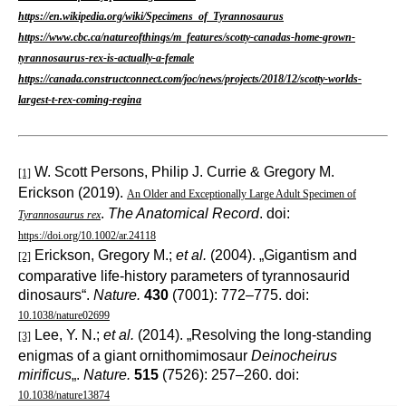
https://en.wikipedia.org/wiki/Specimens_of_Tyrannosaurus
https://www.cbc.ca/natureofthings/m_features/scotty-canadas-home-grown-
tyrannosaurus-rex-is-actually-a-female
https://canada.constructconnect.com/joc/news/projects/2018/12/scotty-worlds-
largest-t-rex-coming-regina
W. Scott Persons, Philip J. Currie & Gregory M.
[1]
Erickson (2019).
An Older and Exceptionally Large Adult Specimen of
.
The Anatomical Record
. doi:
Tyrannosaurus rex
https://doi.org/10.1002/ar.24118
Erickson, Gregory M.;
et al.
(2004). „Gigantism and
[2]
comparative life-history parameters of tyrannosaurid
dinosaurs“.
Nature.
430
(7001): 772–775. doi:
10.1038/nature02699
Lee, Y. N.;
et al.
(2014). „Resolving the long-standing
[3]
enigmas of a giant ornithomimosaur
Deinocheirus
mirificus
„.
Nature.
515
(7526): 257–260. doi:
10.1038/nature13874