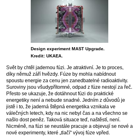
Design experiment MAST Upgrade.
Kredit: UKAEA.
Svět by chtěl jadernou fúzi. Je atraktivní. Je to proces,
díky němuž září hvězdy. Fúze by mohla nabídnout
spoustu energie za cenu jen zanedbatelné radioaktivity.
Suroviny jsou všudypřítomné, odpad z fúze nestojí za řeč.
Přesto se ukazuje, že dotáhnout fúzi do praktické
energetiky není a nebude snadné. Jedním z důvodů je
jistě i to, že jaderná štěpná energetika vznikala ve
válečných letech, kdy na nic nebyl čas a na všechno se
našlo dost peněz. Taková situace teď, naštěstí, není.
Nicméně, na fúzi se neustále pracuje a objevují se nové a
nové experimenty, které „tlačí“ vývoj fúze vpřed.