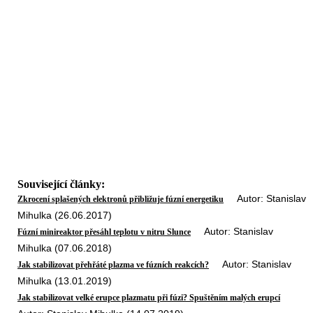
Související články:
Autor: Stanislav
Zkrocení splašených elektronů přibližuje fúzní energetiku
Mihulka (26.06.2017)
Autor: Stanislav
Fúzní minireaktor přesáhl teplotu v nitru Slunce
Mihulka (07.06.2018)
Autor: Stanislav
Jak stabilizovat přehřáté plazma ve fúzních reakcích?
Mihulka (13.01.2019)
Jak stabilizovat velké erupce plazmatu při fúzi? Spuštěním malých erupcí