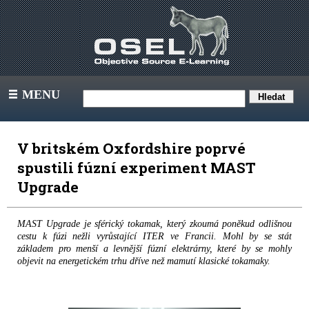
MENU
III
V britském Oxfordshire poprvé
spustili fúzní experiment MAST
Upgrade
MAST Upgrade je sférický tokamak, který zkoumá poněkud odlišnou
cestu k fúzi nežli vyrůstající ITER ve Francii. Mohl by se stát
základem pro menší a levnější fúzní elektrárny, které by se mohly
objevit na energetickém trhu dříve než mamutí klasické tokamaky.