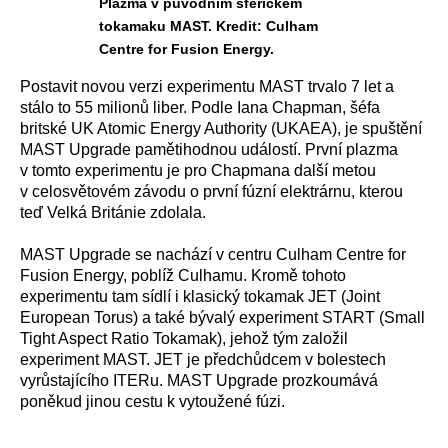
Plazma v původním sférickém
tokamaku MAST. Kredit: Culham
Centre for Fusion Energy.
Postavit novou verzi experimentu MAST trvalo 7 let a
stálo to 55 milionů liber. Podle Iana Chapman, šéfa
britské UK Atomic Energy Authority (UKAEA), je spuštění
MAST Upgrade pamětihodnou událostí. První plazma
v tomto experimentu je pro Chapmana další metou
v celosvětovém závodu o první fúzní elektrárnu, kterou
teď Velká Británie zdolala.
MAST Upgrade se nachází v centru Culham Centre for
Fusion Energy, poblíž Culhamu. Kromě tohoto
experimentu tam sídlí i klasický tokamak JET (Joint
European Torus) a také bývalý experiment START (Small
Tight Aspect Ratio Tokamak), jehož tým založil
experiment MAST. JET je předchůdcem v bolestech
vyrůstajícího ITERu. MAST Upgrade prozkoumává
poněkud jinou cestu k vytoužené fúzi.