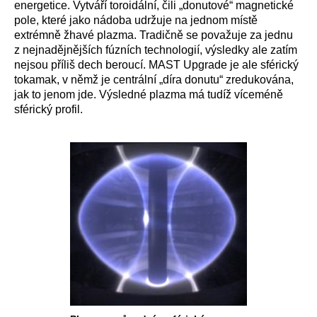
energetice. Vytváří toroidální, čili „donutové“ magnetické
pole, které jako nádoba udržuje na jednom místě
extrémně žhavé plazma. Tradičně se považuje za jednu
z nejnadějnějších fúzních technologií, výsledky ale zatím
nejsou příliš dech beroucí. MAST Upgrade je ale sférický
tokamak, v němž je centrální „díra donutu“ zredukována,
jak to jenom jde. Výsledné plazma má tudíž víceméně
sférický profil.