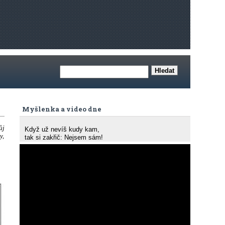
Myšlenka a video dne
ůj
Když už nevíš kudy kam,
y,
tak si zakřič: Nejsem sám!