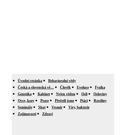
Úvodní stránka
Behavioralni vědy
Česká a slovenská vě…
Člověk
Evoluce
Fyzika
Genetika
Kabinet
Nejen vědou
Osli
Osloviny
Ovce, kozy
Prase
Přečetli jsme
Ptáci
Rostliny
Semináře
Skot
Vesmír
Viry, bakterie
Zajímavosti
Zdraví