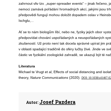
z
ahrnout
vliv
tzv. „super-spreader events“ –
jinak řečeno, 
nemoci zamává
pořádání hromadných akcí, jakými jsou trhy
předpovědi fungují moh
ou
doložit dopadem oslav v Heinsb
Ischglu,...
Ať se to nám biologům líbí, nebo ne,
fyziky jejich
obor vysta
předpovídat chování uspořádaných a neuspořádaných sy
zkušeností
.
Už proto
není tak docela správné upírat
jim
pr
v oblast
i
spadající tradičně do sféry
lučby živé
.
Jinde ve svě
částic v
e fyzikální
zoologické zahradě,
se
ukazují být
té na
Literatura
Michael te Vrugt et al, Effects of social distancing and iso
theory,
Nature Communications
(2020).
DOI: 10.1038/s41467-0
Josef Pazdera
Autor: