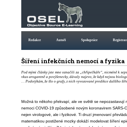
Redakce
Autoři
Spolupráce
Registrac
Šíření infekčních nemocí a fyzik
Pod mými články jste mne označili za „chřipečkáře“, nicméně k seps
vkus arogantně a povýšenecky, dávaly najevo, že když nejsou biologo
… Podotýkám, že šlo o grafy, z nich vyvozované predikce dalšího ší
Možná to někoho překvapí, ale ve světě se nepozastavují 
nemoci COVID-19 způsobené novým koronavirem SARS-CoV-
nejen virologové, ale i fyzikové. Ti druzí jmenovaní převláda
matematikou postižené mozky dokáží modelovat šíření epid