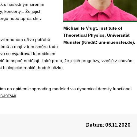
jak s následným šířením
, koncerty,..
Že jejich
ergu nebo après-ski v
Michael te Vrugt, Institute of
Theoretical Physics, Universität
vil
mnohem dříve
potřeb
ě
Münster (Kredit: uni-muenster.de).
stémů
a mají v tom směru řadu
ávo se
vyjadřovat k
predikcí
m
tě to aspoň nedělají. Také proto, že j
ejich prognózy,
vzešlé z chování
ší biologické
realitě,
hodně blízko
.
lation on epidemic spreading modeled via dynamical density functional
20-19024-0
Datum:
05.11.2020