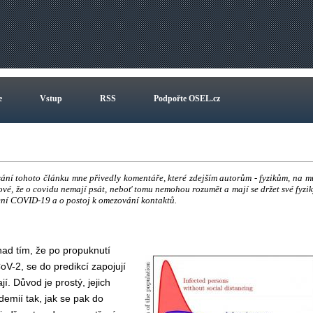
e
Vstup
RSS
Podpořte OSEL.cz
a
ání tohoto článku mne přivedly komentáře, které zdejším autorům - fyzikům, na m
vé, že o covidu nemají psát, neboť tomu nemohou rozumět a mají se držet své fyzik
ření COVID-19 a o postoj k omezování kontaktů.
nad tím, že po propuknutí
2, se do predikcí zapojují
jí. Důvod je prostý, jejich
emií tak, jak se pak do