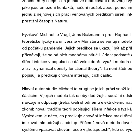
značné míry i děje. Zda je takové modelování opravňuje v
jako jsou omezení kontaktů, nošení roušek apod. ponechm
jednu z nejnovějších prací věnovaných predikcím šíření infe
prestižní časopis Nature.
Fyzi
kové
Michael te Vrugt, Jens Bickmann a prof. Raphael 
teoretické fyziky na univerzitě v Münsteru
se věnují modelo
od počátku
pandemie.
Jejich predikce se ukazují být až pří
přiznávají, že se od nich mnohému
p
řiučili
.
Jde v podstatě 
šíření infekce v populaci se dá velmi dobře využít metod
z tzv. „dynamical density functional theory“.
Ta
není žádnou
pop
isují
a predik
ují
chování interagujících částic.
H
lavní autor studie Michael te Vrugt
se jejich práci
snaží
la
částicím. V
jejich
modelu
tak
osoby dodržující sociální
odst
navzájem odpuzují (třeba kvůli shodnému elektrickému náb
zkombinovali tradiční teorii popisující šíření infekce s fyz
Výsled
kem je něco, co
predikuje chování infekce mezi těmi
infikovat, ale udržují si odstup.
Přičemž nová metoda
dovol
systému vpasovat
chování osob v „
hotspot
ech“,
kde se vys