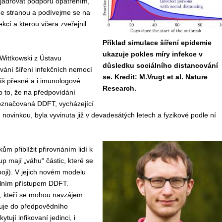
yjadřovat podporu opatřením,
e stranou a podívejme se na
kcí a kterou včera zveřejnil
Příklad simulace šíření epidemie
ukazuje pokles míry infekce v
Wittkowski z Ústavu
důsledku sociálního distancování
vání šíření infekčních nemocí
se. Kredit: M.Vrugt et al. Nature
liš přesné a
i
imunologové
Research.
o to, že na předpovídání
a označovaná DDFT, vycház
ející
 novinkou,
byla vyvinuta již v devadesátých letech a fyzik
ové podle ní
ikům
přiblížit přirovnáním lidí k
up
mají „váhu“ částic, které se
oji).
V jejich novém modelu
ikálním přístupem DDFT.
, kteří
se mohou navzájem
uje
do
předpovědního
kytují
infikovan
í
jedinci,
i