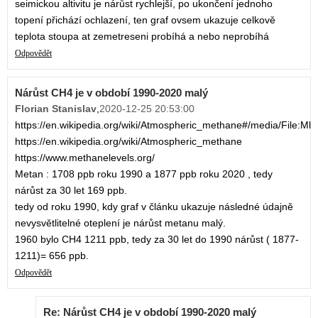
seimickou altivitu je nárůst rychlejší, po ukončení jednoho
topení přichází ochlazení, ten graf ovsem ukazuje celkově
teplota stoupa at zemetreseni probíhá a nebo neprobíhá
Odpovědět
Nárůst CH4 je v období 1990-2020 malý
Florian Stanislav
,
2020-12-25 20:53:00
https://en.wikipedia.org/wiki/Atmospheric_methane#/media/File:M
https://en.wikipedia.org/wiki/Atmospheric_methane
https://www.methanelevels.org/
Metan : 1708 ppb roku 1990 a 1877 ppb roku 2020 , tedy
nárůst za 30 let 169 ppb.
tedy od roku 1990, kdy graf v článku ukazuje následné údajně
nevysvětlitelné oteplení je nárůst metanu malý.
1960 bylo CH4 1211 ppb, tedy za 30 let do 1990 nárůst ( 1877-
1211)= 656 ppb.
Odpovědět
Re: Nárůst CH4 je v období 1990-2020 malý