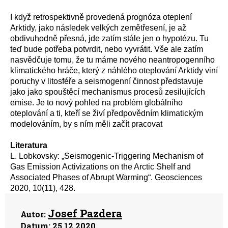
I když retrospektivně provedená prognóza oteplení
Arktidy, jako následek velkých zemětřesení, je až
o
b
divuhodně přesná,
jde zatím stále jen o hypotézu.
Tu
teď
bude potřeba potvrdit, nebo vyvrátit. Vše ale
zatím
nasvědčuje tomu, že tu máme nového neantropogenního
klimatického hráče, který z náhlého oteplování Arktidy viní
poruchy v litosféře a
seismogenní
činnost
představuje
jako
jako spouštěcí mechanismus procesů zesilujících
emise
. Je to nový pohled na problém globálního
oteplování a ti, kteří se živí předpovědním klimatickým
modelováním, by s ním
měl
i
začít pracovat
Literatura
L. Lobkovsky: „Seismogenic-Triggering Mechanism of
Gas Emission Activizations on the Arctic Shelf and
Associated Phases of Abrupt Warming“. Geosciences
2020, 10(11), 428.
Josef Pazdera
Autor:
Datum:
25.12.2020