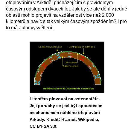
oteplování
m v Arktidě,
přicházející
m
s
pravidelným
časovým odstupem dvaceti let. Jak by se
ale
dění v jedné
oblasti mohlo projevit na
vzdálenost více
než 2 000
kilometrů
a
navíc
s tak velkým časovým zpožděním?
I
pro
to má autor vysvětlení.
Litosféra plovoucí na astenosféře.
Její poruchy se jeví být spouštěcím
mechanismem náhlého oteplování
Arktidy. Kredit: H'arnet, Wikipedia,
CC BY-SA 3.0.