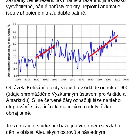
záznamy zemětřesení, tak
i
náhlé
a razantní
, jinak těžko
vysvětlitelné, náhlé nárůsty teploty.
T
eplotní anomálie
jsou v
připojené
m
grafu
dobře patrné
.
Obrázek: Kolísání teploty vzduchu v Arktidě od roku 1900
(údaje shromážděné Výzkumným ústavem pro Arktidu a
Antarktidu). Silné červené čáry označují fáze náhlého
oteplování,
stávajícími klimatickými modely těžko
obhajitelné.
To s čím
autor studie přichází, je uvědomění si vztahu
dění
v
oblasti Aleutských ostrovů
a
následným