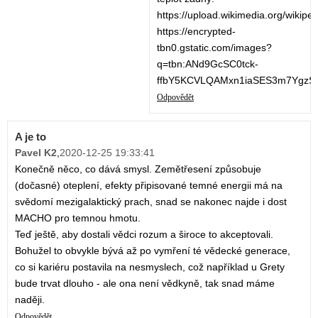
https://upload.wikimedia.org/wiki
https://encrypted-
tbn0.gstatic.com/images?
q=tbn:ANd9GcSC0tck-
ffbY5KCVLQAMxn1iaSES3m7YgzS
Odpovědět
A je to
Pavel K2
,
2020-12-25 19:33:41
Konečně něco, co dává smysl. Zemětřesení způsobuje
(dočasné) oteplení, efekty připisované temné energii má na
svědomí mezigalaktický prach, snad se nakonec najde i dost
MACHO pro temnou hmotu.
Teď ještě, aby dostali vědci rozum a široce to akceptovali.
Bohužel to obvykle bývá až po vymření té vědecké generace,
co si kariéru postavila na nesmyslech, což například u Grety
bude trvat dlouho - ale ona není vědkyně, tak snad máme
naději.
Odpovědět