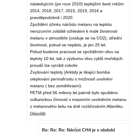
následujícím (po roce 2010) teplejším šesti rokům
2014, 2018, 2017, 2015, 2019, 2016 a
pravděpodobně i 2020.
Zpoždění účinku nárůstu metanu na teplotu
nerozumím zvláště vzhledem k malé životnosti
metanu v atmosféře (oxiduje se na CO2), střední
životnost, pokud se nepletu, je jen 25 let.
Pokud budeme pracovat se zpožděním vlivu na
teploty 10 let, tak z výzkumu vlivu cyklů mořských
proudů lze vyrobit cokoliv.
Zvyšování teploty |Arktidy je tikající bomba
oteplování permafrostu s možností uvolnění
metanu ( bez zemětřesení).
PETM před 56 miliony let patrně bylo spuštěno
vulkanickou činností s masivním uvolněním metanu
z metanového ledu na dně rozšiřováním Atlantiku.
Odpovědět
Re: Re: Re: Nárůst CH4 je v období