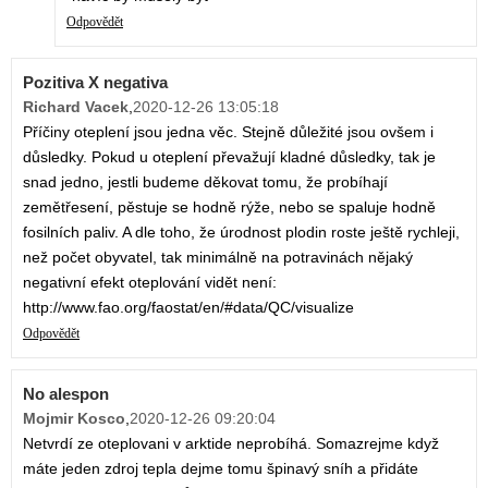
Odpovědět
Pozitiva X negativa
Richard Vacek
,
2020-12-26 13:05:18
Příčiny oteplení jsou jedna věc. Stejně důležité jsou ovšem i
důsledky. Pokud u oteplení převažují kladné důsledky, tak je
snad jedno, jestli budeme děkovat tomu, že probíhají
zemětřesení, pěstuje se hodně rýže, nebo se spaluje hodně
fosilních paliv. A dle toho, že úrodnost plodin roste ještě rychleji,
než počet obyvatel, tak minimálně na potravinách nějaký
negativní efekt oteplování vidět není:
http://www.fao.org/faostat/en/#data/QC/visualize
Odpovědět
No alespon
Mojmir Kosco
,
2020-12-26 09:20:04
Netvrdí ze oteplovani v arktide neprobíhá. Somazrejme když
máte jeden zdroj tepla dejme tomu špinavý sníh a přidáte