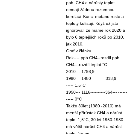
ppb. CH4 a nárůsty teplot
nemají žádnou rozumnou
korelaci. Konc. metanu roste a
teploty kolísají. Když už jste
ignoroval, že máme rok 2020 a
bylo 6 teplejších roků po 2010,
jak 2010.
Graf v článku
Rok---- ppb CH4--rozdíl ppb
CH4---rozdíl teplot °C
2010--- 1798,9
1980--- 1480--- ------318,9-- ----
----- 1,5°C
1950--- 1116----------364--- ------
----- 0°C
Takže 30let (1980 -2010) má
menší přírůstek CH4 a nárůst
teplot 1,5°C, 30 let 1950-1980
má větší nárůst CH4 a nárůst
teplot žádný.