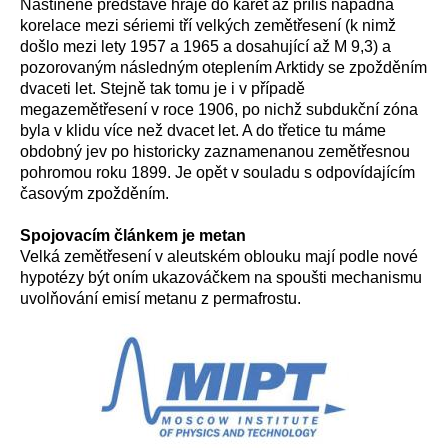
Nastíněné
představě hraje
do karet
až příliš nápadná
korelace mezi sériemi
tří velkých zemětřesení
(
k
nimž
došlo mezi lety 1957 a 1965
a dosahující až M 9,3) a
pozorovaným následným oteplením Arktidy se zpožděním
dvaceti let. Stejně tak tomu je i v případě
mega
zemětřesení v roce 1906, po nichž subdukční zóna
byla v klidu více než dvacet let. A do třetice tu máme
obdobný
jev po
historicky z
aznamenan
ou
zemětřesn
ou
pohrom
ou
roku
1899.
Je
opět v souladu s odpovídajícím
časovým zpožděním
.
S
pojovacím článkem je metan
Velká z
emětřesení v aleutském oblouku
mají podle nové
hypotézy
být
oním
ukazováčkem na spoušti mechanismu
uvolňování
emisí metanu z permafrostu.