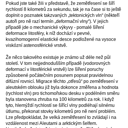
Pokud jste také žili v představě, že zemětřesení se šíří
rychlostí 8 kilometrů za sekundu, tak je na čase si to
ještě
doplnit o poznatek takzvaných „tektonických vln“ (někteří
autoři pro ně razí termín „deformační vlny“). V jejich
případě jde o
mechanické
výkyvy - pomalé šíření
deformace
litosféry,
k
n
íž
dochází
v
pevn
é
,
kvazihomogenní
elastick
é
des
ce
podložen
é na
vysoce
viskózní astenosférick
é
vrstv
ě
.
Že něco takového existuje je známo
už
déle než půl
století.
V
tom
nejjednodušším případě
(
vodorovných
deformací v litosférické vrstvě
)
lze
šíření
poruch
y
způsoben
é
počátečním posunem pops
at
pravidelnou
difúzní rovnicí.
Migrace
těchto „
otřesů“ po zemětřesení v
aleutském oblouku již byla
dokonce
změřena a hodnota
(rychlost
vln
) pro tichomořskou desku v podélném směru
byla stanovena
zhruba
na
100 k
ilometrů
za rok.
I když
tyto,
hlemýždí rychlostí se šířící
vlny podléhají silnému
útlumu,
překonat
stovky kilometrů pro ně ne
ní
problém.
L
ze předpokládat, že velká zemětřesení to zvlád
ají
i na
vzdálenost mezi Aleutami a
arktickým šelfem.