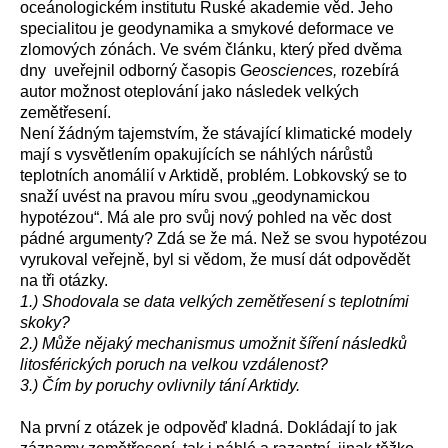
o
ceánologickém
institutu Ruské akademie věd.
Jeho
specialitou je geodynamika a
smykové deformace ve
zlomových zónách
.
Ve svém článku,
který před dvěma
dny uveřejnil
odborn
ý
časopis G
eosciences,
rozebírá
autor
možnost oteplování jako následek velkých
zemětřesení.
Není žádným tajemstvím, že
s
távající klimatické modely
mají s
vysvětlením
opakujících se
náhlý
ch
nárů
stů
teplotních anomálií v Arktidě,
problém.
Lobkovský
se to
snaží uvést na pravou míru
svou „geodynamickou
hypotéz
ou
“.
Má ale pro svůj nový pohled na věc dost
pádné
argumenty? Zdá se že má.
Než s
e svou hypotézou
vyrukoval
veřejně
,
byl si vědom
, že musí
dát
odpovědět
na tři otázky.
1.)
Shodovala se data velkých zemětřesení s teplotními
skoky?
2.)
Může nějaký mechanismus umožnit šíření
následků
litosférických poruch na velkou vzdálenost?
3.)
Čím by
poruchy
ovlivnil
y
tání Arktidy.
Na první z otázek je odpověď kladná. Dokládají to jak