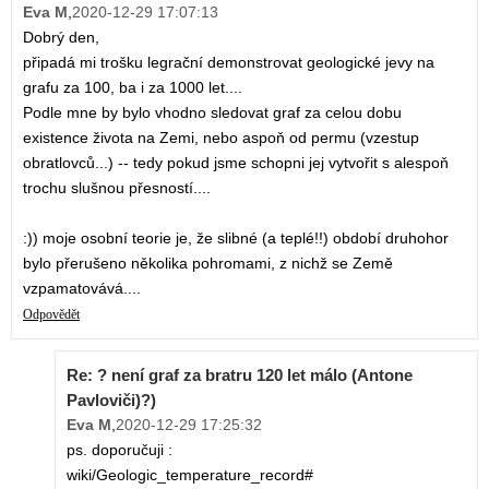
Eva M
,
2020-12-29 17:07:13
Dobrý den,
připadá mi trošku legrační demonstrovat geologické jevy na
grafu za 100, ba i za 1000 let....
Podle mne by bylo vhodno sledovat graf za celou dobu
existence života na Zemi, nebo aspoň od permu (vzestup
obratlovců...) -- tedy pokud jsme schopni jej vytvořit s alespoň
trochu slušnou přesností....
:)) moje osobní teorie je, že slibné (a teplé!!) období druhohor
bylo přerušeno několika pohromami, z nichž se Země
vzpamatovává....
Odpovědět
Re: ? není graf za bratru 120 let málo (Antone
Pavloviči)?)
Eva M
,
2020-12-29 17:25:32
ps. doporučuji :
wiki/Geologic_temperature_record#