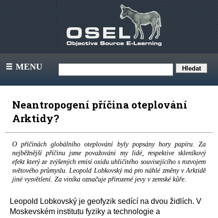
MENU
III
Neantropogení příčina oteplování
Arktidy?
O příčinách globálního oteplování byly popsány hory papíru. Za
nejběžnější příčinu jsme považováni my lidé, respektive skleníkový
efekt který ze zvýšených emisí oxidu uhličitého souvisejícího s rozvojem
světového průmyslu. Leopold Lobkovský má pro náhlé změny v Arktidě
jiné vysvětlení. Za viníka označuje přirozené jevy v zemské kůře.
Leopold Lobkovský
je
geofyzik
sedící na dvou židlích.
V
Moskevském institutu fyziky a technologie
a