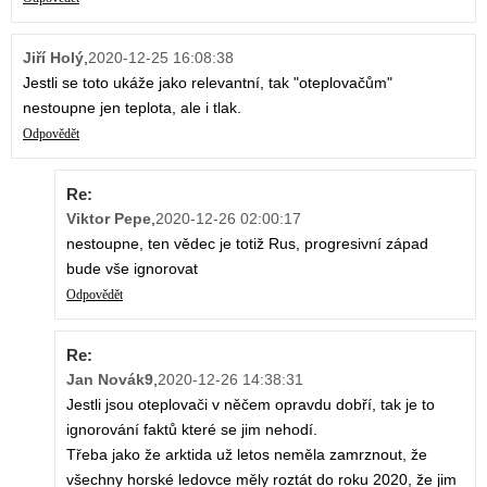
Jiří Holý
,
2020-12-25 16:08:38
Jestli se toto ukáže jako relevantní, tak "oteplovačům"
nestoupne jen teplota, ale i tlak.
Odpovědět
Re:
Viktor Pepe
,
2020-12-26 02:00:17
nestoupne, ten vědec je totiž Rus, progresivní západ
bude vše ignorovat
Odpovědět
Re:
Jan Novák9
,
2020-12-26 14:38:31
Jestli jsou oteplovači v něčem opravdu dobří, tak je to
ignorování faktů které se jim nehodí.
Třeba jako že arktida už letos neměla zamrznout, že
všechny horské ledovce měly roztát do roku 2020, že jim