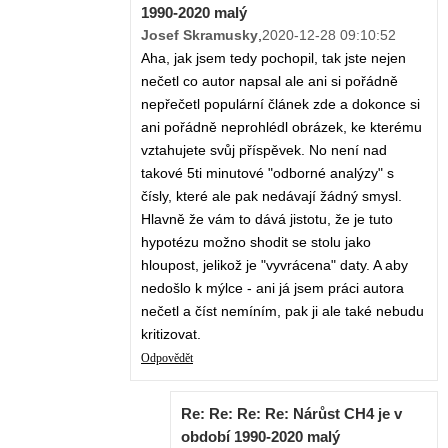
1990-2020 malý
Josef Skramusky
,
2020-12-28 09:10:52
Aha, jak jsem tedy pochopil, tak jste nejen
nečetl co autor napsal ale ani si pořádně
nepřečetl populární článek zde a dokonce si
ani pořádně neprohlédl obrázek, ke kterému
vztahujete svůj příspěvek. No není nad
takové 5ti minutové "odborné analýzy" s
čísly, které ale pak nedávají žádný smysl.
Hlavně že vám to dává jistotu, že je tuto
hypotézu možno shodit se stolu jako
hloupost, jelikož je "vyvrácena" daty. A aby
nedošlo k mýlce - ani já jsem práci autora
nečetl a číst nemíním, pak ji ale také nebudu
kritizovat.
Odpovědět
Re: Re: Re: Re: Nárůst CH4 je v
období 1990-2020 malý