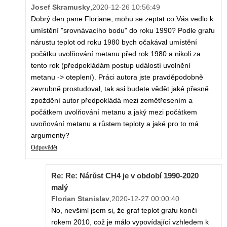
Josef Skramusky
,
2020-12-26 10:56:49
Dobrý den pane Floriane, mohu se zeptat co Vás vedlo k
umístění "srovnávacího bodu" do roku 1990? Podle grafu
nárustu teplot od roku 1980 bych očakával umístění
počátku uvolňování metanu před rok 1980 a nikoli za
tento rok (předpokládám postup událostí uvolnění
metanu -> oteplení). Práci autora jste pravděpodobně
zevrubně prostudoval, tak asi budete vědět jaké přesně
zpoždění autor předpokládá mezi zemětřesením a
počátkem uvolňování metanu a jaký mezi počátkem
uvoňování metanu a růstem teploty a jaké pro to má
argumenty?
Odpovědět
Re: Re: Nárůst CH4 je v období 1990-2020
malý
Florian Stanislav
,
2020-12-27 00:00:40
No, nevšiml jsem si, že graf teplot grafu končí
rokem 2010, což je málo vypovídající vzhledem k