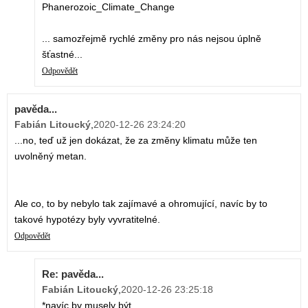
Phanerozoic_Climate_Change
... samozřejmě rychlé změny pro nás nejsou úplně
šťastné...
Odpovědět
pavěda...
Fabián Litoucký
,
2020-12-26 23:24:20
...no, teď už jen dokázat, že za změny klimatu může ten
uvolněný metan.
Ale co, to by nebylo tak zajímavé a ohromující, navíc by to
takové hypotézy byly vyvratitelné.
Odpovědět
Re: pavěda...
Fabián Litoucký
,
2020-12-26 23:25:18
*navíc by musely být