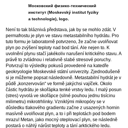
Московский физико-технический
институт (Moskevský institut fyziky
a technologie), logo.
Není to tak bláznivá představa,
jak by se mohlo zdát.
V
permafrostu
je
plyn ve stavu
metastabilní
ho
hydrát
u.
Pro
tuto formu je laboratorně potvrzeno, že
začne
uvolňov
at
plyn
po z
výšení
teploty
nad bod tání.
Ale nejen to. K
uvolnění plynu stačí jakékoliv
narušení kritického stavu.
A
právě to
zvládnou
i
relativně slabé stresové poruchy.
Potvrzují to v
ýsledky pokusů proveden
é
na katedře
geokryologie Moskevské státní univerzity.
Z
jednodušeně
si je můžeme
popsat následovně.
Metastabilní hydrát je v
půdě „konzervován“ ve formě jakýchsi vajíček.
Okolo
částic hydrátu je skořápka tenké vrstvy led
u
. I malý posun
(stres) vyvolá
ve skořápce
(silné pouhou jednu tisícinu
milimetru)
mikrotrhlinky.
V
zniklými
mikropór
y se v
důsledku tlakového gradientu
začne z usazených hornin
masívně uvolňovat plyn,
a to
i při teplotách pod bodem
mrazu
!
Metan, jako
mocný
oteplovací plyn, se následně
postará o náhlý nárůst teploty a tání
arktického ledu.