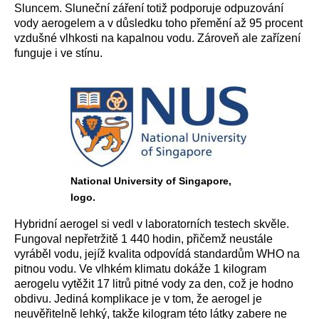
Sluncem. Sluneční záření totiž podporuje odpuzování
vody aerogelem a v důsledku toho přemění až 95 procent
vzdušné vlhkosti na kapalnou vodu. Zároveň ale zařízení
funguje i ve stínu.
National University of Singapore,
logo.
Hybridní aerogel si vedl v laboratorních testech skvěle.
Fungoval nepřetržitě 1 440 hodin, přičemž neustále
vyráběl vodu, jejíž kvalita odpovídá standardům WHO na
pitnou vodu. Ve vlhkém klimatu dokáže 1 kilogram
aerogelu vytěžit 17 litrů pitné vody za den, což je hodno
obdivu. Jediná komplikace je v tom, že aerogel je
neuvěřitelně lehký, takže kilogram této látky zabere ne