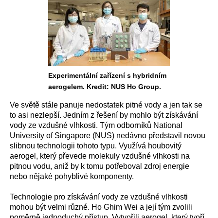
Experimentální zařízení s hybridním
aerogelem. Kredit: NUS Ho Group.
Ve světě stále panuje nedostatek pitné vody a jen tak se
to asi nezlepší. Jedním z řešení by mohlo být získávání
vody ze vzdušné vlhkosti. Tým odborníků National
University of Singapore (NUS) nedávno představil novou
slibnou technologii tohoto typu. Využívá houbovitý
aerogel, který převede molekuly vzdušné vlhkosti na
pitnou vodu, aniž by k tomu potřeboval zdroj energie
nebo nějaké pohyblivé komponenty.
Technologie pro získávání vody ze vzdušné vlhkosti
mohou být velmi různé. Ho Ghim Wei a její tým zvolili
poměrně jednoduchý přístup. Vytvořili aerogel, který tvoří