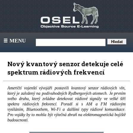
MENU
III
Nový kvantový senzor detekuje celé
spektrum rádiových frekvencí
Američtí vojenští vývojáři postavili kvantový senzor rádiových vln,
který je založený na podivuhodných Rydbergových atomech. Je prvním
svého druhu, který zvládne detekovat rádiové signály ve velké šíří
spektra rádiových frekvencí. Poradí si s AM a FM rádiovým
vysíláním, Bluetoothem, Wi-Fi a dalšími typy rádiové komunikace.
Pro vojáky by to mohla být výtečná zbraň na elektromagnetická bojiště
budoucnosti.