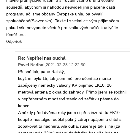
hlavně průmyslové rušení a šifrování všeho druhu včetně
sousedů, abychom si náhodou neuviděli jimi placené části
programu ač jsme občany Evropské unie, ba bývalí
spoluobčané(Slovensko). Takže i s velmi citlivým přijímačem
pokud vše nevypnete včetně protivníkových rušiček uslyšíte
téměř prd.
Odpovědět
Re: Nepřítel naslouchá,
Pavel Nedbal
,
2021-02-28 12:22:50
Přesně tak, pane Ralský,
když mi bylo 15, tak jsem měl pro učení se morse
zapůjčený německý válečný KV přijímač EK10, 20
metrová anténa z okna do zahrady. Přímo jsem se rochnil
v nepřeberném množství stanic od začátku pásma do
konce.
A někdy před dvěma roky jsem si přes inzerát tu EK10
koupil z nostalgie, udělal pěkný zdroj napájení a chtěl si
zopakovat tu nádheru. Ale ouha, rušení je tak silné (za