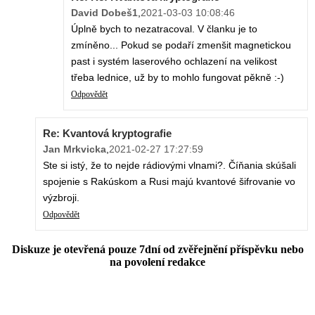
David Dobeš1
,
2021-03-03 10:08:46
Úplně bych to nezatracoval. V članku je to
zmíněno... Pokud se podaří zmenšit magnetickou
past i systém laserového ochlazení na velikost
třeba lednice, už by to mohlo fungovat pěkně :-)
Odpovědět
Re: Kvantová kryptografie
Jan Mrkvicka
,
2021-02-27 17:27:59
Ste si istý, že to nejde rádiovými vlnami?. Číňania skúšali
spojenie s Rakúskom a Rusi majú kvantové šifrovanie vo
výzbroji.
Odpovědět
Diskuze je otevřená pouze 7dní od zvěřejnění příspěvku nebo
na povolení redakce