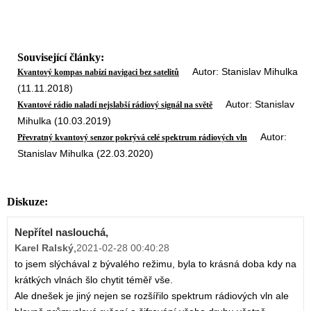
Související články:
Autor: Stanislav Mihulka
Kvantový kompas nabízí navigaci bez satelitů
(11.11.2018)
Autor: Stanislav
Kvantové rádio naladí nejslabší rádiový signál na světě
Mihulka (10.03.2019)
Autor:
Převratný kvantový senzor pokrývá celé spektrum rádiových vln
Stanislav Mihulka (22.03.2020)
Diskuze:
Nepřítel naslouchá,
Karel Ralský
,
2021-02-28 00:40:28
to jsem slýchával z bývalého režimu, byla to krásná doba kdy na
krátkých vlnách šlo chytit téměř vše.
Ale dnešek je jiný nejen se rozšířilo spektrum rádiových vln ale