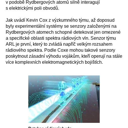
v podobě Rydbergových atomů silně interagují
s elektrickými poli obvodů.
Jak uvádí Kevin Cox z výzkumného týmu, až doposud
byly experimentální systémy se senzory založenými na
Rydbergových atomech schopné detekovat jen omezené
a specifické oblasti spektra rádiových vln. Senzor týmu
ARL je první, který to zvládá napříč velkým rozsahem
rádiového spektra. Podle Coxe mohou takové senzory
poskytnout zásadní výhodu vojákům, kteří operují na stále
více komplexních elektromagnetických bojištích.