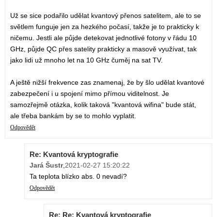
Už se sice podařilo udělat kvantový přenos satelitem, ale to se
světlem funguje jen za hezkého počasí, takže je to prakticky k
ničemu. Jestli ale půjde detekovat jednotlivé fotony v řádu 10
GHz, půjde QC přes satelity prakticky a masově využívat, tak
jako lidi už mnoho let na 10 GHz čuměj na sat TV.
A ještě nižší frekvence zas znamenaj, že by šlo udělat kvantové
zabezpečení i u spojení mimo přímou viditelnost. Je
samozřejmě otázka, kolik taková "kvantová wifina" bude stát,
ale třeba bankám by se to mohlo vyplatit.
Odpovědět
Re: Kvantová kryptografie
Jará Šustr
,
2021-02-27 15:20:22
Ta teplota blízko abs. 0 nevadí?
Odpovědět
Re: Re: Kvantová kryptografie