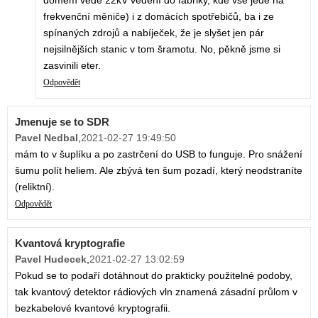
domem vede 22kV vedení do fabriky, kde vše jede na
frekvenční měniče) i z domácích spotřebičů, ba i ze
spínaných zdrojů a nabíječek, že je slyšet jen pár
nejsilnějších stanic v tom šramotu. No, pěkně jsme si
zasvinili eter.
Odpovědět
Jmenuje se to SDR
Pavel Nedbal
,
2021-02-27 19:49:50
mám to v šuplíku a po zastrčení do USB to funguje. Pro snážení
šumu polít heliem. Ale zbývá ten šum pozadí, který neodstraníte
(reliktní).
Odpovědět
Kvantová kryptografie
Pavel Hudecek
,
2021-02-27 13:02:59
Pokud se to podaří dotáhnout do prakticky použitelné podoby,
tak kvantový detektor rádiových vln znamená zásadní průlom v
bezkabelové kvantové kryptografii.