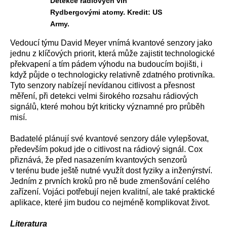
Detekce rádiových vln
Rydbergovými atomy. Kredit: US
Army.
Vedoucí týmu David Meyer vnímá kvantové senzory jako
jednu z klíčových priorit, která může zajistit technologické
překvapení a tím pádem výhodu na budoucím bojišti, i
když půjde o technologicky relativně zdatného protivníka.
Tyto senzory nabízejí nevídanou citlivost a přesnost
měření, při detekci velmi širokého rozsahu rádiových
signálů, které mohou být kriticky významné pro průběh
misí.
Badatelé plánují své kvantové senzory dále vylepšovat,
především pokud jde o citlivost na rádiový signál. Cox
přiznává, že před nasazením kvantových senzorů
v terénu bude ještě nutné využít dost fyziky a inženýrství.
Jedním z prvních kroků pro ně bude zmenšování celého
zařízení. Vojáci potřebují nejen kvalitní, ale také praktické
aplikace, které jim budou co nejméně komplikovat život.
Literatura