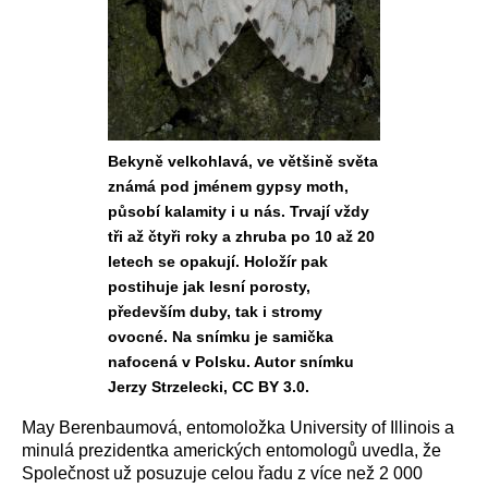
Bekyně velkohlavá, ve většině světa
známá pod jménem gypsy moth,
působí kalamity i u nás. Trvají vždy
tři až čtyři roky a zhruba po 10 až 20
letech se opakují. Holožír pak
postihuje jak lesní porosty,
především duby, tak i stromy
ovocné. Na snímku je samička
nafocená v Polsku. Autor snímku
Jerzy Strzelecki, CC BY 3.0.
May Berenbaumová, entomoložka University of Illinois a
minulá prezidentka amerických entomologů uvedla, že
Společnost už posuzuje celou řadu z více než 2 000