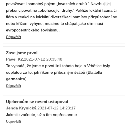
považovat i samotný pojem „invazních druhů.“ Navrhuji jej
překoncipovat na „obohacující druhy.“ Pakliže lokální fauna či
flóra v reakci na iniciální diverzifikaci namísto přizpůsobení se
nebo křížení vyhyne, musíme to chápat jako eliminaci
evropocentrického šovinismu.
Odpovědět
Zase jsme první
Pavel K2
,
2021-07-12 20:35:48
To vypadá, že jsme v první linii tohoto boje a Vrbětice byly
odplatou za to, jak říkáme příbuzným švábů (Blattella
germanica).
Odpovědět
Uječencům se nesmí ustupovat
Jenda Krynický
,
2021-07-12 14:23:17
Jakmile začnete, už s tím nepřestanete.
Odpovědět