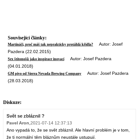
Související články:
Autor: Josef
Martináči, proč máš tak neprakticky protáhlá křídla?
Pazdera (22.02.2015)
Autor: Josef Pazdera
Sex štítonošů jako inspirace inovací
(04.01.2018)
Autor: Josef Pazdera
GM pivo od Sierra Nevada Brewing Company
(28.03.2018)
Diskuze:
Svět se zbláznil ?
Pavel Aron
,
2021-07-14 12:37:13
Ano vypadá to, že se svět zbláznil. Ale hlavní problém je v tom,
že ti normální těm bláznům neustále ustupují.