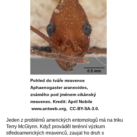
Pohled do tváře mravence
Aphaenogaster araneoides,
známého pod jménem cikánský
mravenec. Kredit: April Nobile
www.antweb.org, CC-BY-SA-3.0.
Jeden z problémů amerických entomologů má na triku
Terry McGlynn. Když prováděl terénní výzkum
středoamerických mravenců, zaujal ho druh s