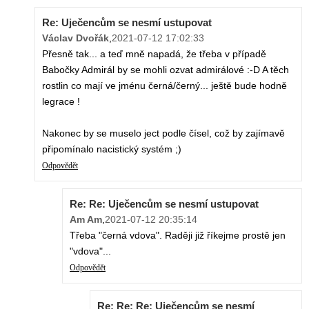
Re: Uječencům se nesmí ustupovat
Václav Dvořák
,
2021-07-12 17:02:33
Přesně tak... a teď mně napadá, že třeba v případě
Babočky Admirál by se mohli ozvat admirálové :-D A těch
rostlin co mají ve jménu černá/černý... ještě bude hodně
legrace !
Nakonec by se muselo ject podle čísel, což by zajímavě
připomínalo nacistický systém ;)
Odpovědět
Re: Re: Uječencům se nesmí ustupovat
Am Am
,
2021-07-12 20:35:14
Třeba "černá vdova". Raději již říkejme prostě jen
"vdova"...
Odpovědět
Re: Re: Re: Uječencům se nesmí