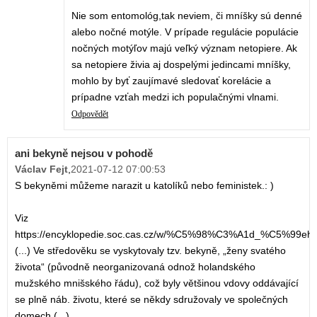
Nie som entomológ,tak neviem, či mníšky sú denné
alebo nočné motýle. V prípade regulácie populácie
nočných motýľov majú veľký význam netopiere. Ak
sa netopiere živia aj dospelými jedincami mníšky,
mohlo by byť zaujímavé sledovať korelácie a
prípadne vzťah medzi ich populačnými vlnami.
Odpovědět
ani bekyně nejsou v pohodě
Václav Fejt
,
2021-07-12 07:00:53
S bekyněmi můžeme narazit u katolíků nebo feministek.: )
Viz
https://encyklopedie.soc.cas.cz/w/%C5%98%C3%A1d_%C5%99e
(...) Ve středověku se vyskytovaly tzv. bekyně, „ženy svatého
života“ (původně neorganizovaná odnož holandského
mužského mnišského řádu), což byly většinou vdovy oddávající
se plně náb. životu, které se někdy sdružovaly ve společných
domech (...)