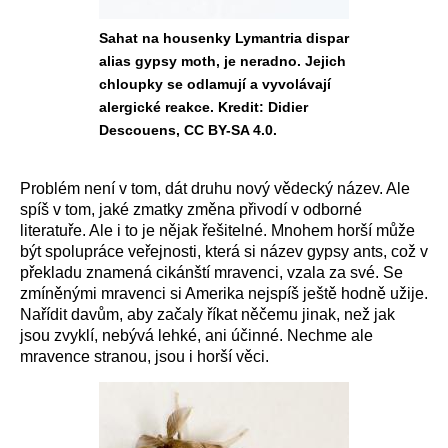
Sahat na housenky Lymantria dispar
alias gypsy moth, je neradno. Jejich
chloupky se odlamují a vyvolávají
alergické reakce. Kredit: Didier
Descouens, CC BY-SA 4.0.
Problém není v tom, dát druhu nový vědecký název. Ale
spíš v tom, jaké zmatky změna přivodí v odborné
literatuře. Ale i to je nějak řešitelné. Mnohem horší může
být spolupráce veřejnosti, která si název gypsy ants, což v
překladu znamená cikánští mravenci, vzala za své. Se
zmíněnými mravenci si Amerika nejspíš ještě hodně užije.
Nařídit davům, aby začaly říkat něčemu jinak, než jak
jsou zvyklí, nebývá lehké, ani účinné. Nechme ale
mravence stranou, jsou i horší věci.