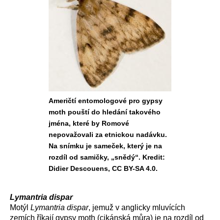
Američtí entomologové pro gypsy
moth pouští do hledání takového
jména, které by Romové
nepovažovali za etnickou nadávku.
Na snímku je sameček, který je na
rozdíl od samičky, „snědý“. Kredit:
Didier Descouens, CC BY-SA 4.0.
Lymantria dispar
Motýl
Lymantria dispar
, jemuž v anglicky mluvících
zemích říkají gypsy moth (cikánská můra) je na rozdíl od