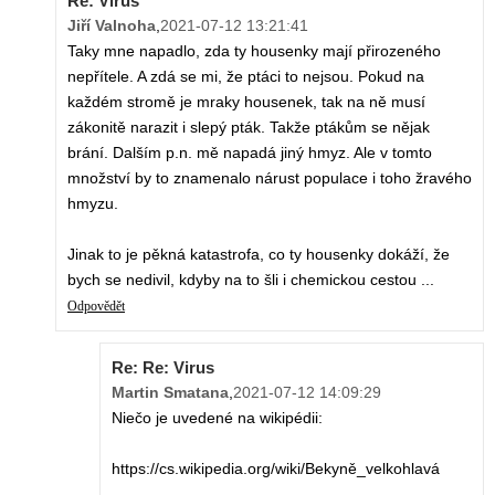
Re: Virus
Jiří Valnoha
,
2021-07-12 13:21:41
Taky mne napadlo, zda ty housenky mají přirozeného
nepřítele. A zdá se mi, že ptáci to nejsou. Pokud na
každém stromě je mraky housenek, tak na ně musí
zákonitě narazit i slepý pták. Takže ptákům se nějak
brání. Dalším p.n. mě napadá jiný hmyz. Ale v tomto
množství by to znamenalo nárust populace i toho žravého
hmyzu.
Jinak to je pěkná katastrofa, co ty housenky dokáží, že
bych se nedivil, kdyby na to šli i chemickou cestou ...
Odpovědět
Re: Re: Virus
Martin Smatana
,
2021-07-12 14:09:29
Niečo je uvedené na wikipédii:
https://cs.wikipedia.org/wiki/Bekyně_velkohlavá