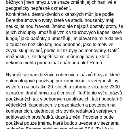
běžných jmen hmyzu, ve snaze změnit jejich hanlivé a
geograficky nepřesné označení.
Konkrétně u destruktivních cikánských můr, jde podle
Berenbaumové o tvory, které ve stadiu housenky mají
neukojitelnou žravost. Jméno ale nejspíš dostaly proto, že
jejich chloupky umožňují vznik vzduchových kapes, které
fungují jako balónky a umožňují jim plavat na míle daleko
a toulat se bez cíle krajinou podobně, jako to měly ve
zvyku skupiny lidí, podle nichž byly pojmenovány. Další
možností je, že dospělí samci můr mají barvu, která
někomu mohla připomínat opálenou pleť Romů.
Nynější seznam běžných obecných názvů hmyzu, které
entomologové používají pro komunikaci s veřejností, byl
vytvořen na počátku 20. století a zahrnuje více než 2300
označení druhů hmyzu a členovců. Teď tento výčet názvů,
používaných jak v odborných publikacích, tak i populárně
vědeckých časopisech, v prezentacích a posterech na
konferencích, ujednocující slovník redaktorů veřejných
sdělovacích prostředků, dozná změn. Povoleno bude
používat pouze jména, která budou uvedena v seznamu