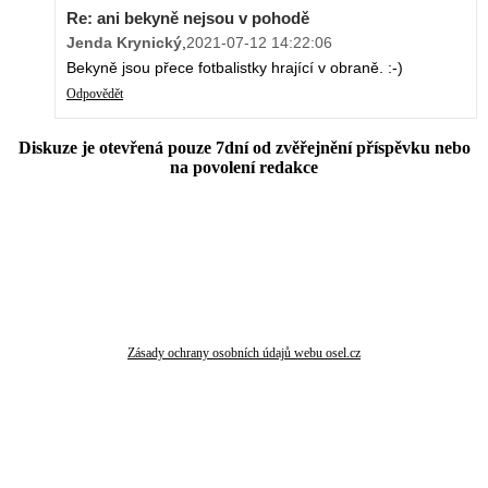
Re: ani bekyně nejsou v pohodě
Jenda Krynický
,
2021-07-12 14:22:06
Bekyně jsou přece fotbalistky hrající v obraně. :-)
Odpovědět
Diskuze je otevřená pouze 7dní od zvěřejnění příspěvku nebo
na povolení redakce
Zásady ochrany osobních údajů webu osel.cz