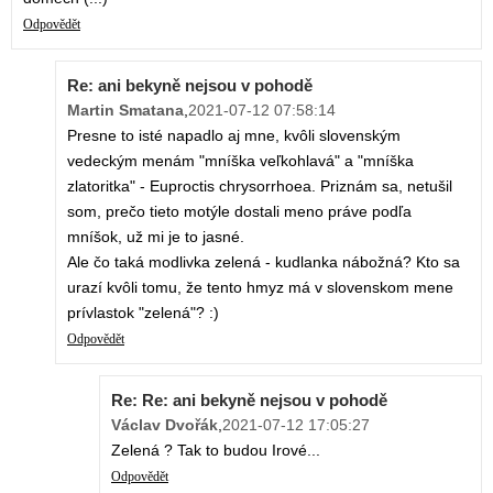
Odpovědět
Re: ani bekyně nejsou v pohodě
Martin Smatana
,
2021-07-12 07:58:14
Presne to isté napadlo aj mne, kvôli slovenským
vedeckým menám "mníška veľkohlavá" a "mníška
zlatoritka" - Euproctis chrysorrhoea. Priznám sa, netušil
som, prečo tieto motýle dostali meno práve podľa
mníšok, už mi je to jasné.
Ale čo taká modlivka zelená - kudlanka nábožná? Kto sa
urazí kvôli tomu, že tento hmyz má v slovenskom mene
prívlastok "zelená"? :)
Odpovědět
Re: Re: ani bekyně nejsou v pohodě
Václav Dvořák
,
2021-07-12 17:05:27
Zelená ? Tak to budou Irové...
Odpovědět