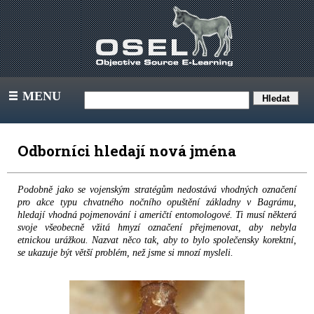
MENU
III
Odborníci hledají nová jména
Podobně jako se vojenským stratégům nedostává vhodných označení
pro akce typu chvatného nočního opuštění základny v Bagrámu,
hledají vhodná pojmenování i američtí entomologové. Ti musí některá
svoje všeobecně vžitá hmyzí označení přejmenovat, aby nebyla
etnickou urážkou. Nazvat něco tak, aby to bylo společensky korektní,
se ukazuje být větší problém, než jsme si mnozí mysleli.