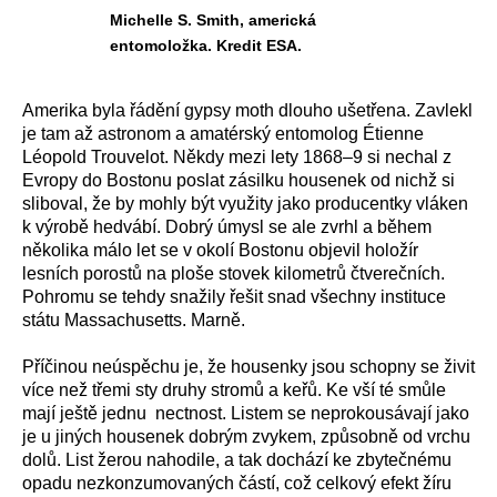
Michelle S. Smith, americká
entomoložka. Kredit ESA.
Amerika byla řádění gypsy moth dlouho ušetřena. Zavlekl
je tam až astronom a amatérský entomolog Étienne
Léopold Trouvelot. Někdy mezi lety 1868–9 si nechal z
Evropy do Bostonu poslat zásilku housenek od nichž si
sliboval, že by mohly být využity jako producentky vláken
k výrobě hedvábí. Dobrý úmysl se ale zvrhl a během
několika málo let se v okolí Bostonu objevil holožír
lesních porostů na ploše stovek kilometrů čtverečních.
Pohromu se tehdy snažily řešit snad všechny instituce
státu Massachusetts. Marně.
Příčinou neúspěchu je, že housenky jsou schopny se živit
více než třemi sty druhy stromů a keřů. Ke vší té smůle
mají ještě jednu nectnost. Listem se neprokousávají jako
je u jiných housenek dobrým zvykem, způsobně od vrchu
dolů. List žerou nahodile, a tak dochází ke zbytečnému
opadu nezkonzumovaných částí, což celkový efekt žíru