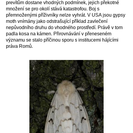
prevítům dostane vhodných podmínek, jejich překotné
množení se pro okolí stává katastrofou. Boj s
přemnoženými příživníky nelze vyhrát. V USA jsou gypsy
moth vnímány jako odstrašující příklad zavlečení
nepůvodního druhu do vhodného prostředí. Právě v tom
padla kosa na kámen. Přirovnávání v přeneseném
významu se stalo příčinou sporu s institucemi hájícími
práva Romů.