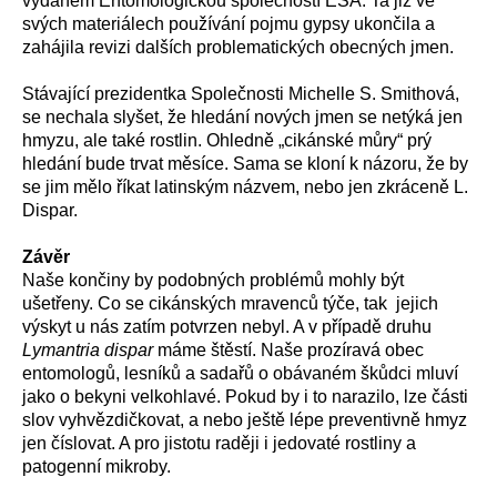
vydaném Entomologickou společností ESA. Ta již ve
svých materiálech používání pojmu gypsy ukončila a
zahájila revizi dalších problematických obecných jmen.
Stávající prezidentka Společnosti Michelle S. Smithová,
se nechala slyšet, že hledání nových jmen se netýká jen
hmyzu, ale také rostlin. Ohledně „cikánské můry“ prý
hledání bude trvat měsíce. Sama se kloní k názoru, že by
se jim mělo říkat latinským názvem, nebo jen zkráceně L.
Dispar.
Závěr
Naše končiny by podobných problémů mohly být
ušetřeny. Co se cikánských mravenců týče, tak jejich
výskyt u nás zatím potvrzen nebyl. A v případě druhu
Lymantria dispar
máme štěstí. Naše prozíravá obec
entomologů, lesníků a sadařů o obávaném škůdci mluví
jako o bekyni velkohlavé. Pokud by i to narazilo, lze části
slov vyhvězdičkovat, a nebo ještě lépe preventivně hmyz
jen číslovat. A pro jistotu raději i jedovaté rostliny a
patogenní mikroby.