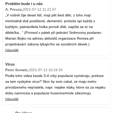
Problém bude i u nás
A. Prouza
,
2021-07-12 11:21:57
„V rodině žije deset lidí, mají pět šest dětí, z toho mají
minimálně dvě postižené, dementní, protože spí každý s
každým, patnáctiletá holka porodí dítě, napíše se to na
dědečka...“ (Pronesl v pátek při jednání Sněmovny poslanec
Marian Bojko na adresu aktivistů organizace Romea při
projednávání zákona týkajícího se sociálních dávek.)
Odpovědět
Virus
Peter Somatz
,
2021-07-12 10:24:33
Podla toho videa kazde 3-4 roky populacie vymieraju, pretoze
sa tam vyskytne virus? Skor by som cakal, ze maju ineho
prirodzeneho nepriatela, napr. nejake vtaky, ktore sa za nejaku
dobu namnozia a populacie husenice/mole zdecimuju.
Odpovědět