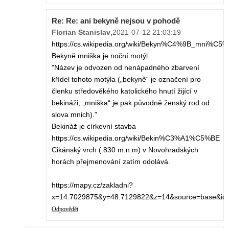
Re: Re: ani bekyně nejsou v pohodě
Florian Stanislav
,
2021-07-12 21:03:19
https://cs.wikipedia.org/wiki/Bekyn%C4%9B_mni%C5
Bekyně mniška je noční motýl.
"Název je odvozen od nenápadného zbarvení
křídel tohoto motýla („bekyně“ je označení pro
členku středověkého katolického hnutí žijící v
bekináži, „mniška“ je pak původně ženský rod od
slova mnich)."
Bekináž je církevní stavba
https://cs.wikipedia.org/wiki/Bekin%C3%A1%C5%BE
Cikánský vrch ( 830 m.n.m) v Novohradských
horách přejmenování zatím odolává.
https://mapy.cz/zakladni?
x=14.7029875&y=48.7129822&z=14&source=base&id
Odpovědět