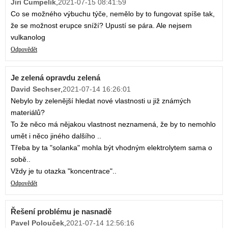
Jiri Cumpelik
,
2021-07-15 08:41:59
Co se možného výbuchu týče, nemělo by to fungovat spíše tak,
že se možnost erupce sníží? Upustí se pára. Ale nejsem
vulkanolog
Odpovědět
Je zelená opravdu zelená
David Sechser
,
2021-07-14 16:26:01
Nebylo by zelenější hledat nové vlastnosti u již známých
materiálů?
To že něco má nějakou vlastnost neznamená, že by to nemohlo
umět i něco jiného dalšího ..
Třeba by ta "solanka" mohla být vhodným elektrolytem sama o
sobě..
Vždy je tu otazka "koncentrace"..
Odpovědět
Řešení problému je nasnadě
Pavel Polouček
,
2021-07-14 12:56:16