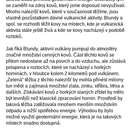
se zaměřil na zdroj kovů, který jsme doposud nevyužívali.
Mnoho nalezišť kovů, které v současnosti těžíme, jsou
vlastně pozůstatkem dávné vulkanické aktivity. Blundy a
spol. se rozhodli těžit kovy na místech, kde je vulkanická
aktivita stále ještě živá a kde se kovy nacházejí v podobě
roztoků.
Jak říká Blundy, aktivní vulkány pumpují do atmosféry
značné množství cenných kovů. Část těchto kovů se
přitom nedostane až na povrch a do vzduchu, ale zůstává
polapena v roztocích, které se nacházejí v horkých
horninách, v hloubce kolem 2 kilometrů pod vulkánem.
„Zelená“ těžba z těchto nalezišť by mohla přinést miliony
tun mědi a zajímavá množství zlata, zinku, stříbra, lithia a
dalších. Získávání kovů z horkých slaných zřídel by mělo
být levnější než klasické zpracování hornin. Prostředí by
taková těžba zatěžovala mnohem menším množstvím
odpadu a nižší spotřebou energie. Výhodou by bylo
možné využití geotermální energie, která je na takových
místech snadno dostupná.