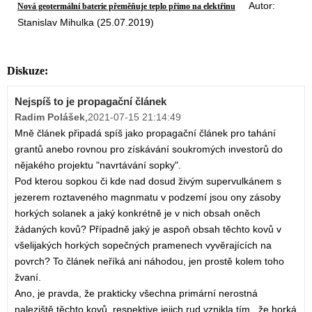
Autor:
Nová geotermální baterie přeměňuje teplo přímo na elektřinu
Stanislav Mihulka (25.07.2019)
Diskuze:
Nejspíš to je propagační článek
Radim Polášek
,
2021-07-15 21:14:49
Mně článek připadá spíš jako propagační článek pro tahání
grantů anebo rovnou pro získávání soukromých investorů do
nějakého projektu "navrtávání sopky".
Pod kterou sopkou či kde nad dosud živým supervulkánem s
jezerem roztaveného magnmatu v podzemí jsou ony zásoby
horkých solanek a jaký konkrétně je v nich obsah oněch
žádaných kovů? Případně jaký je aspoň obsah těchto kovů v
všelijakých horkých sopečných pramenech vyvěrajících na
povrch? To článek neříká ani náhodou, jen prostě kolem toho
žvaní.
Ano, je pravda, že prakticky všechna primární nerostná
naleziště těchto kovů, respektive jejich rud vznikla tím , že horká