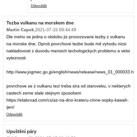
Odpovědět
Tezba vulkanu na morskem dne
Martin Capek
,
2021-07-15 09:44:49
Dle meho se jedna o obdobu jiz provozovane tezby z vulkanu
na morske dne. Oproti povrchove tezbe bude mit vyhodu nizsi
nakladovosti z duvodu mensich techologickych problemu a vetsi
vyteznosti
http://www.jogmec.go.jp/english/news/release/news_01_000033.ht
povrchove se z vulkanu tezi treba sira od staroveku, v nekterych
castech zeme stale stejnym zpusobem
https://etabroad.com/cs/az-na-dno-krateru-cinne-sopky-kawah-
ijen/
Odpovědět
Upuštění páry