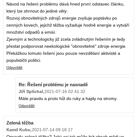
Návod na řešení problému dává hned první odstavec článku,
který lze shrnout do jediné věty:
Rozvoj obnovitelných zdrojů energie zvyšuje poptávku po
cenných kovech, jejichž těžba vyžaduje hodně energie a vytváří
množství odpadů a emisí.
Zjevným a technologicky již zcela zvládnutým řešením je tedy
přestat podporovat neekologické "obnovitelné" zdroje energie.
Překážkou tomuto řešení jsou pouze nevzdělaní aktivisté a
populističtí politici.
Odpovědět
Re: Řešení problému je nasnadě
Jiří Splíchal
,
2021-07-16 02:41:32
Máte pravdu a proto hůl do ruky a hajdy na stromy.
Odpovědět
Zelená těžba
Kamil Kubu
,
2021-07-14 09:18:17
Opravdu zelená těžba? Jaký asi tak může být obsah mědi ve