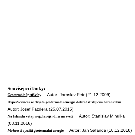
Související články:
Autor: Jaroslav Petr (21.12.2009)
Geotermální průšvihy
HyperSciences se chystá geotermální energie dobrat střílejícím beranidlem
Autor: Josef Pazdera (25.07.2015)
Autor: Stanislav Mihulka
Na Islandu vrtají nejžhavější díru na světě
(03.11.2016)
Autor: Jan Šafanda (18.12.2018)
Možnosti využití geotermální energie