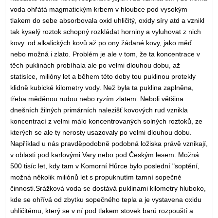
voda ohřátá magmatickým krbem v hloubce pod vysokým
tlakem do sebe absorbovala oxid uhličitý, oxidy síry atd a vznikl
tak kyselý roztok schopný rozkládat horniny a vyluhovat z nich
kovy. od alkalických kovů až po ony žádané kovy, jako měď
nebo možná i zlato. Problém je ale v tom, že ta koncentrace v
těch puklinách probíhala ale po velmi dlouhou dobu, až
statisíce, milióny let a během této doby tou puklinou protekly
klidně kubické kilometry vody. Než byla ta puklina zaplněna,
třeba měděnou rudou nebo ryzím zlatem. Neboli většina
dnešních žilných primárních nalezišť kovových rud vznikla
koncentrací z velmi málo koncentrovaných solných roztoků, ze
kterých se ale ty nerosty usazovaly po velmi dlouhou dobu.
Například u nás pravděpodobně podobná ložiska právě vznikají,
v oblasti pod karlovými Vary nebo pod Českým lesem. Možná
500 tisíc let, kdy tam v Komorní Hůrce bylo poslední "soptění,
možná několik miliónů let s propuknutím tamní sopečné
činnosti.Srážková voda se dostává puklinami kilometry hluboko,
kde se ohřívá od zbytku sopečného tepla a je vystavena oxidu
uhličitému, který se v ní pod tlakem stovek barů rozpouští a