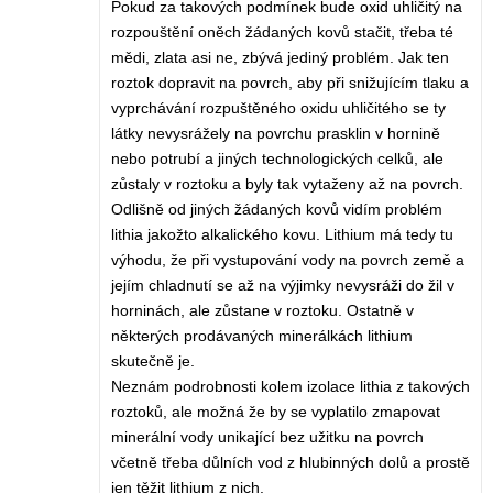
Pokud za takových podmínek bude oxid uhličitý na
rozpouštění oněch žádaných kovů stačit, třeba té
mědi, zlata asi ne, zbývá jediný problém. Jak ten
roztok dopravit na povrch, aby při snižujícím tlaku a
vyprchávání rozpuštěného oxidu uhličitého se ty
látky nevysrážely na povrchu prasklin v hornině
nebo potrubí a jiných technologických celků, ale
zůstaly v roztoku a byly tak vytaženy až na povrch.
Odlišně od jiných žádaných kovů vidím problém
lithia jakožto alkalického kovu. Lithium má tedy tu
výhodu, že při vystupování vody na povrch země a
jejím chladnutí se až na výjimky nevysráži do žil v
horninách, ale zůstane v roztoku. Ostatně v
některých prodávaných minerálkách lithium
skutečně je.
Neznám podrobnosti kolem izolace lithia z takových
roztoků, ale možná že by se vyplatilo zmapovat
minerální vody unikající bez užitku na povrch
včetně třeba důlních vod z hlubinných dolů a prostě
jen těžit lithium z nich.