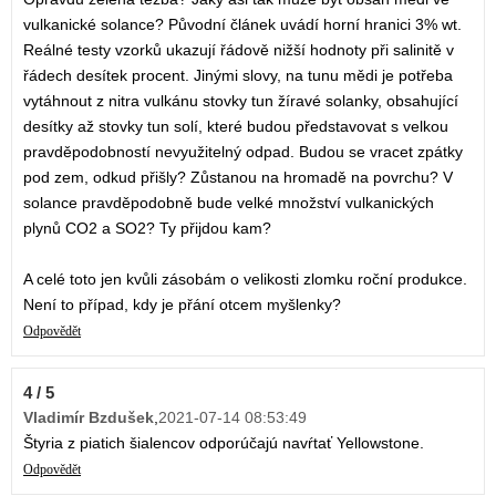
vulkanické solance? Původní článek uvádí horní hranici 3% wt.
Reálné testy vzorků ukazují řádově nižší hodnoty při salinitě v
řádech desítek procent. Jinými slovy, na tunu mědi je potřeba
vytáhnout z nitra vulkánu stovky tun žíravé solanky, obsahující
desítky až stovky tun solí, které budou představovat s velkou
pravděpodobností nevyužitelný odpad. Budou se vracet zpátky
pod zem, odkud přišly? Zůstanou na hromadě na povrchu? V
solance pravděpodobně bude velké množství vulkanických
plynů CO2 a SO2? Ty přijdou kam?
A celé toto jen kvůli zásobám o velikosti zlomku roční produkce.
Není to případ, kdy je přání otcem myšlenky?
Odpovědět
4 / 5
Vladimír Bzdušek
,
2021-07-14 08:53:49
Štyria z piatich šialencov odporúčajú navŕtať Yellowstone.
Odpovědět