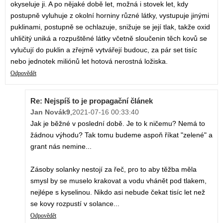
okyseluje ji. A po nějaké době let, možná i stovek let, kdy
postupně vyluhuje z okolní horniny různé látky, vystupuje jinými
puklinami, postupně se ochlazuje, snižuje se její tlak, takže oxid
uhličitý uniká a rozpuštěné látky včetně sloučenin těch kovů se
vylučují do puklin a zřejmě vytvářejí budouc, za pár set tisíc
nebo jednotek miliónů let hotová nerostná ložiska.
Odpovědět
Re: Nejspíš to je propagační článek
Jan Novák9
,
2021-07-16 00:33:40
Jak je běžné v poslední době. Je to k ničemu? Nemá to
žádnou výhodu? Tak tomu budeme aspoň říkat "zelené" a
grant nás nemine...
Zásoby solanky nestojí za řeč, pro to aby těžba měla
smysl by se muselo krakovat a vodu vhánět pod tlakem,
nejlépe s kyselinou. Nikdo asi nebude čekat tisíc let než
se kovy rozpustí v solance...
Odpovědět