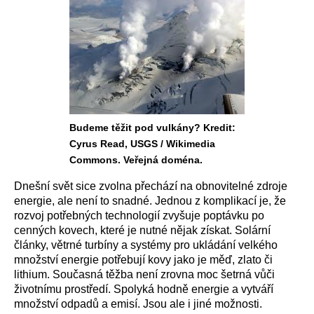
Budeme těžit pod vulkány? Kredit:
Cyrus Read, USGS / Wikimedia
Commons. Veřejná doména.
Dnešní svět sice zvolna přechází na obnovitelné zdroje
energie, ale není to snadné. Jednou z komplikací je, že
rozvoj potřebných technologií zvyšuje poptávku po
cenných kovech, které je nutné nějak získat. Solární
články, větrné turbíny a systémy pro ukládání velkého
množství energie potřebují kovy jako je měď, zlato či
lithium. Současná těžba není zrovna moc šetrná vůči
životnímu prostředí. Spolyká hodně energie a vytváří
množství odpadů a emisí. Jsou ale i jiné možnosti.