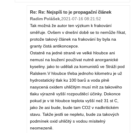
Re: Re: Nejspíš to je propagační článek
Radim Polášek
,
2021-07-16 08:21:52
Tak možná že autor ten výzkum k frakování
směřuje. Ovšem v dnešní době se to nemůže říkat,
protože takový článek na frakování by byla na
granty čistá antikoncepce.
Ostatně na jedné straně ve velké hloubce ani
nemusí na loužení používat nutně anorganické
kyseliny. jako to udělali za komunistů ve Stráži pod
Ralskem.V hloubce třeba jednoho kilometru je už
hydrostatický tlak ku 100 barů a voda plně
nasycená oxidem uhličitým musí mít za takového
tlaku výrazně vyšší rozpouštěcí účinky. Dokonce
pokud je v té hloubce teplota vyšší než 31 st C,
jako že asi bude, bude tam CO2 v nadkritickém
stavu. Takže jestli se nepletu, bude za takových
podmínek oxid uhličitý s vodou mísitelný
neomezeně.