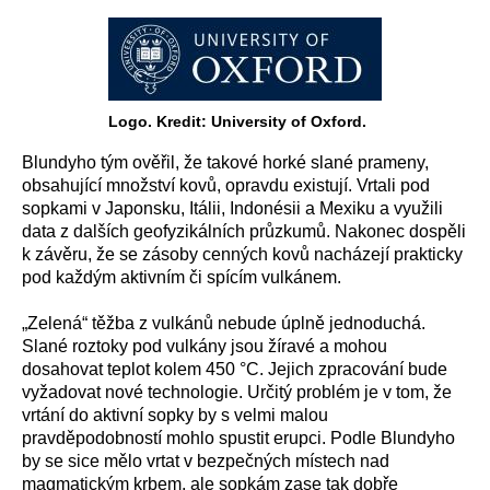
Logo. Kredit: University of Oxford.
Blundyho tým ověřil, že takové horké slané prameny,
obsahující množství kovů, opravdu existují. Vrtali pod
sopkami v Japonsku, Itálii, Indonésii a Mexiku a využili
data z dalších geofyzikálních průzkumů. Nakonec dospěli
k závěru, že se zásoby cenných kovů nacházejí prakticky
pod každým aktivním či spícím vulkánem.
„Zelená“ těžba z vulkánů nebude úplně jednoduchá.
Slané roztoky pod vulkány jsou žíravé a mohou
dosahovat teplot kolem 450 °C. Jejich zpracování bude
vyžadovat nové technologie. Určitý problém je v tom, že
vrtání do aktivní sopky by s velmi malou
pravděpodobností mohlo spustit erupci. Podle Blundyho
by se sice mělo vrtat v bezpečných místech nad
magmatickým krbem, ale sopkám zase tak dobře