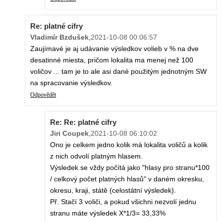
Re: platné cifry
Vladimír Bzdušek
,
2021-10-08 00:06:57
Zaujímavé je aj udávanie výsledkov volieb v % na dve
desatinné miesta, pričom lokalita ma menej než 100
voličov ... tam je to ale asi dané použitým jednotným SW
na spracovanie výsledkov.
Odpovědět
Re: Re: platné cifry
Jiri Coupek
,
2021-10-08 06:10:02
Ono je celkem jedno kolik má lokalita voličů a kolik
z nich odvolí platným hlasem.
Výsledek se vždy počítá jako "hlasy pro stranu*100
/ celkový počet platných hlasů" v daném okresku,
okresu, kraji, státě (celostátní výsledek).
Př. Stačí 3 voliči, a pokud všichni nezvolí jednu
stranu máte výsledek X*1/3= 33,33%