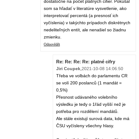
dostatočne na počet platných cifier. Pokúšal
som sa hľadať v literatúre vysvetlenie, ako
interpretovať percentá (a presnosť ich
vyčíslenia) v takýchto prípadoch diskrétnych
nedeliteľných entít, ale nenašiel so žiadnu
zmienku.
Odpovědět
Re: Re: Re: Re: platné cifry
Jiri Coupek
,
2021-10-08 14:06:50
Třeba ve volbách do parlamentu CR
se volí 200 poslanců (1 mandát =
0,5%)
Přesnost udávaného volebního
výsledku je tedy o 1řád vyšší než je
potřeba pro rozdělení mandátů.
Ale stále existují surová data, kde má
ČSU vyčísleny všechny hlasy.