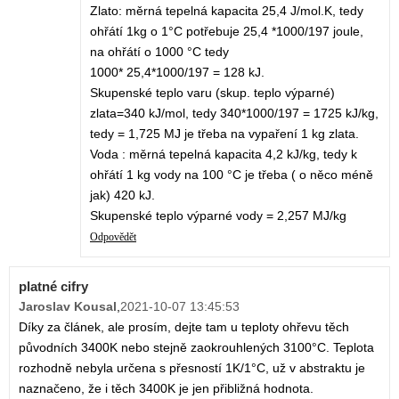
Zlato: měrná tepelná kapacita 25,4 J/mol.K, tedy
ohřátí 1kg o 1°C potřebuje 25,4 *1000/197 joule,
na ohřátí o 1000 °C tedy
1000* 25,4*1000/197 = 128 kJ.
Skupenské teplo varu (skup. teplo výparné)
zlata=340 kJ/mol, tedy 340*1000/197 = 1725 kJ/kg,
tedy = 1,725 MJ je třeba na vypaření 1 kg zlata.
Voda : měrná tepelná kapacita 4,2 kJ/kg, tedy k
ohřátí 1 kg vody na 100 °C je třeba ( o něco méně
jak) 420 kJ.
Skupenské teplo výparné vody = 2,257 MJ/kg
Odpovědět
platné cifry
Jaroslav Kousal
,
2021-10-07 13:45:53
Díky za článek, ale prosím, dejte tam u teploty ohřevu těch
původních 3400K nebo stejně zaokrouhlených 3100°C. Teplota
rozhodně nebyla určena s přesností 1K/1°C, už v abstraktu je
naznačeno, že i těch 3400K je jen přibližná hodnota.