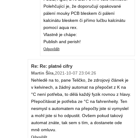
Polehčující je, že doporučují opakované
pálení mouky PCB bleskem či pálení
kalcinátu bleskem či přímo lučbu kalcinátu
pomocí aqua rex.
Vlastně je chápe:
Publish and perish!
Odpovědět
Re: Re: platné cifry
Martin Šíra
,
2021-10-07 23:04:26
Nehledě na to, pane Teličko, že zdrojový článek je
v kelvinech, a žádný automat na přepočet z K na
°C není potřeba, to dělá každý fyzik rovnou z hlavy.
Přepočítávat je potřeba ze °C na fahrenheity. Ten
nesmysl s automatem na přepočty jste si vymyslel
a mohl jste si ho odpustit. Ovšem pokud takový
automat znáte, tak sem s tím, a dostanete ode
mně omluvu.
Odpovědět