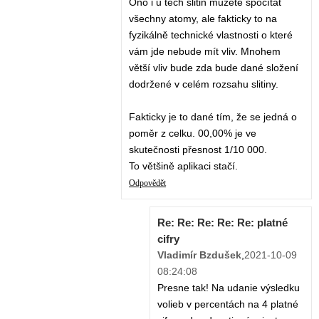
Ono i u těch slitin můžete spočítat
všechny atomy, ale fakticky to na
fyzikálně technické vlastnosti o které
vám jde nebude mít vliv. Mnohem
větší vliv bude zda bude dané složení
dodržené v celém rozsahu slitiny.
Fakticky je to dané tím, že se jedná o
poměr z celku. 00,00% je ve
skutečnosti přesnost 1/10 000.
To většině aplikaci stačí.
Odpovědět
Re: Re: Re: Re: Re: platné
cifry
Vladimír Bzdušek
,
2021-10-09
08:24:08
Presne tak! Na udanie výsledku
volieb v percentách na 4 platné