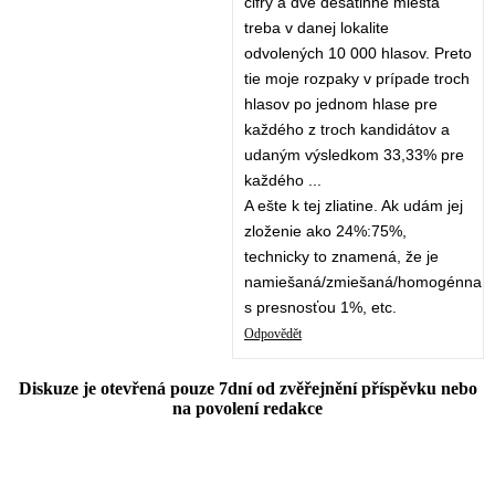
cifry a dve desatinné miesta
treba v danej lokalite
odvolených 10 000 hlasov. Preto
tie moje rozpaky v prípade troch
hlasov po jednom hlase pre
každého z troch kandidátov a
udaným výsledkom 33,33% pre
každého ...
A ešte k tej zliatine. Ak udám jej
zloženie ako 24%:75%,
technicky to znamená, že je
namiešaná/zmiešaná/homogénna
s presnosťou 1%, etc.
Odpovědět
Diskuze je otevřená pouze 7dní od zvěřejnění příspěvku nebo
na povolení redakce