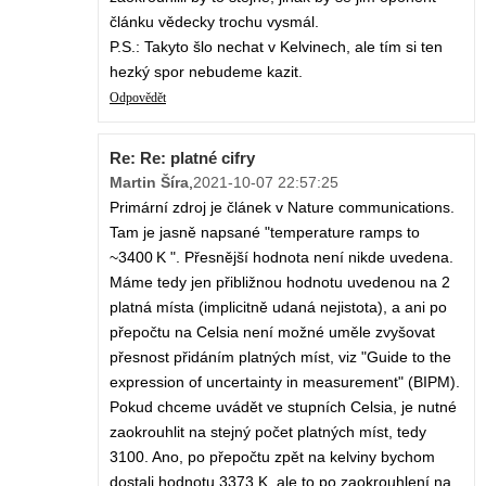
článku vědecky trochu vysmál.
P.S.: Takyto šlo nechat v Kelvinech, ale tím si ten
hezký spor nebudeme kazit.
Odpovědět
Re: Re: platné cifry
Martin Šíra
,
2021-10-07 22:57:25
Primární zdroj je článek v Nature communications.
Tam je jasně napsané "temperature ramps to
~3400 K ". Přesnější hodnota není nikde uvedena.
Máme tedy jen přibližnou hodnotu uvedenou na 2
platná místa (implicitně udaná nejistota), a ani po
přepočtu na Celsia není možné uměle zvyšovat
přesnost přidáním platných míst, viz "Guide to the
expression of uncertainty in measurement" (BIPM).
Pokud chceme uvádět ve stupních Celsia, je nutné
zaokrouhlit na stejný počet platných míst, tedy
3100. Ano, po přepočtu zpět na kelviny bychom
dostali hodnotu 3373 K, ale to po zaokrouhlení na