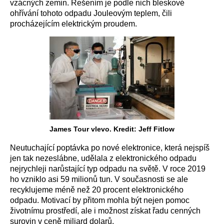
vzácných zemin. Řešením je podle nich bleskové
ohřívání tohoto odpadu Jouleovým teplem, čili
procházejícím elektrickým proudem.
James Tour vlevo. Kredit: Jeff Fitlow
Neutuchající poptávka po nové elektronice, která nejspíš
jen tak nezeslábne, udělala z elektronického odpadu
nejrychleji narůstající typ odpadu na světě. V roce 2019
ho vzniklo asi 59 milionů tun. V současnosti se ale
recyklujeme méně než 20 procent elektronického
odpadu. Motivací by přitom mohla být nejen pomoc
životnímu prostředí, ale i možnost získat řadu cenných
surovin v ceně miliard dolarů.