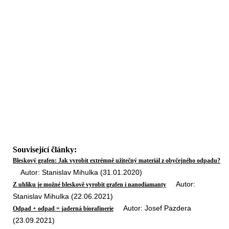
Související články:
Bleskový grafen: Jak vyrobit extrémně užitečný materiál z obyčejného odpadu?
Autor: Stanislav Mihulka (31.01.2020)
Autor:
Z uhlíku je možné bleskově vyrobit grafen i nanodiamanty
Stanislav Mihulka (22.06.2021)
Autor: Josef Pazdera
Odpad + odpad = jaderná biorafinerie
(23.09.2021)