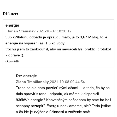
Diskuze:
energie
Florian Stanislav
,
2021-10-07 18:20:12
936 kWh/tunu odpadu je opravdu málo, je to 3,67 MJ/kg, to je
energie na vypaření asi 1,5 kg vody.
trochu jsem to zaokrouhlil, aby mi nevraceli fyz. praktici protokol
k opravě :).
Odpovědět
Re: energie
Zicho Trenčiansky
,
2021-10-08 09:44:54
Treba sa ale nato pozrieť inými očami ... a teda, čo by sa
dalo spraviť s tonou odpadu, ak máme k dispozícií
936kWh energie? Konvenčným spôsobom by sme ho boli
schopný roztopiť? Energiu neoklamame, nie? Teda jedine
o čo ide je zvýšenie účinnosti a zníženie strát.