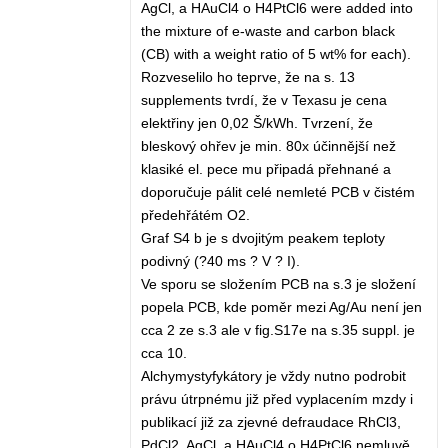
AgCl, a HAuCl4 o H4PtCl6 were added into
the mixture of e-waste and carbon black
(CB) with a weight ratio of 5 wt% for each).
Rozveselilo ho teprve, že na s. 13
supplements tvrdí, že v Texasu je cena
elektřiny jen 0,02 Š/kWh. Tvrzení, že
bleskový ohřev je min. 80x účinnější než
klasiké el. pece mu připadá přehnané a
doporučuje pálit celé nemleté PCB v čistém
předehřátém O2.
Graf S4 b je s dvojitým peakem teploty
podivný (?40 ms ? V ? I).
Ve sporu se složením PCB na s.3 je složení
popela PCB, kde poměr mezi Ag/Au není jen
cca 2 ze s.3 ale v fig.S17e na s.35 suppl. je
cca 10.
Alchymystyfykátory je vždy nutno podrobit
právu útrpnému již před vyplacením mzdy i
publikací již za zjevné defraudace RhCl3,
PdCl2, AgCl, a HAuCl4 o H4PtCl6 nemluvě.