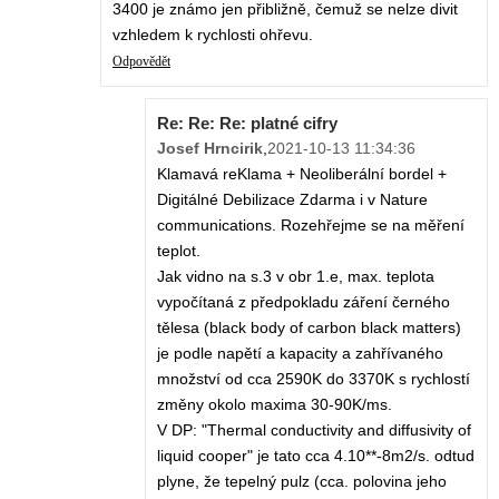
3400 je známo jen přibližně, čemuž se nelze divit
vzhledem k rychlosti ohřevu.
Odpovědět
Re: Re: Re: platné cifry
Josef Hrncirik
,
2021-10-13 11:34:36
Klamavá reKlama + Neoliberální bordel +
Digitálné Debilizace Zdarma i v Nature
communications. Rozehřejme se na měření
teplot.
Jak vidno na s.3 v obr 1.e, max. teplota
vypočítaná z předpokladu záření černého
tělesa (black body of carbon black matters)
je podle napětí a kapacity a zahřívaného
množství od cca 2590K do 3370K s rychlostí
změny okolo maxima 30-90K/ms.
V DP: "Thermal conductivity and diffusivity of
liquid cooper" je tato cca 4.10**-8m2/s. odtud
plyne, že tepelný pulz (cca. polovina jeho