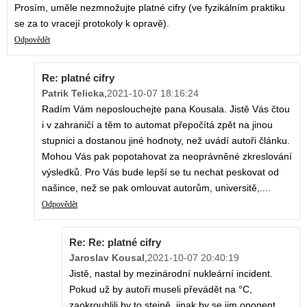
Prosím, uměle nezmnožujte platné cifry (ve fyzikálním praktiku
se za to vracejí protokoly k opravě).
Odpovědět
Re: platné cifry
Patrik Telicka
,
2021-10-07 18:16:24
Radím Vám neposlouchejte pana Kousala. Jistě Vás čtou
i v zahraničí a těm to automat přepočítá zpět na jinou
stupnici a dostanou jiné hodnoty, než uvádí autoři článku.
Mohou Vás pak popotahovat za neoprávněné zkreslování
výsledků. Pro Vás bude lepší se tu nechat peskovat od
našince, než se pak omlouvat autorům, universitě,....
Odpovědět
Re: Re: platné cifry
Jaroslav Kousal
,
2021-10-07 20:40:19
Jistě, nastal by mezinárodní nukleární incident.
Pokud už by autoři museli převádět na °C,
zaokrouhlili by to stejně, jinak by se jim oponent