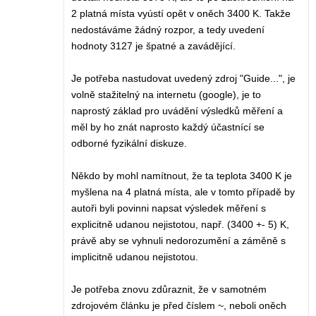
2 platná místa vyústí opět v oněch 3400 K. Takže
nedostáváme žádný rozpor, a tedy uvedení
hodnoty 3127 je špatné a zavádějící.
Je potřeba nastudovat uvedený zdroj "Guide...", je
volně stažitelný na internetu (google), je to
naprostý základ pro uvádění výsledků měření a
měl by ho znát naprosto každý účastnící se
odborné fyzikální diskuze.
Někdo by mohl namítnout, že ta teplota 3400 K je
myšlena na 4 platná místa, ale v tomto případě by
autoři byli povinni napsat výsledek měření s
explicitně udanou nejistotou, např. (3400 +- 5) K,
právě aby se vyhnuli nedorozumění a záměně s
implicitně udanou nejistotou.
Je potřeba znovu zdůraznit, že v samotném
zdrojovém článku je před číslem ~, neboli oněch