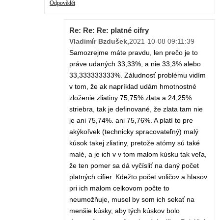
Odpovědět
Re: Re: Re: platné cifry
Vladimír Bzdušek
,
2021-10-08 09:11:39
Samozrejme máte pravdu, len prečo je to
práve udaných 33,33%, a nie 33,3% alebo
33,333333333%. Záludnosť problému vidím
v tom, že ak napríklad udám hmotnostné
zloženie zliatiny 75,75% zlata a 24,25%
striebra, tak je definované, že zlata tam nie
je ani 75,74%. ani 75,76%. A platí to pre
akýkoľvek (technicky spracovateľný) malý
kúsok takej zliatiny, pretože atómy sú také
malé, a je ich v v tom malom kúsku tak veľa,
že ten pomer sa dá vyčísliť na daný počet
platných cifier. Kdežto počet voličov a hlasov
pri ich malom celkovom počte to
neumožňuje, musel by som ich sekať na
menšie kúsky, aby tých kúskov bolo