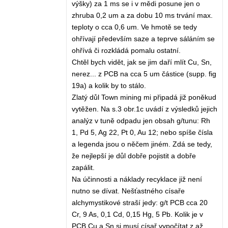
výšky) za 1 ms se i v mědi posune jen o
zhruba 0,2 um a za dobu 10 ms trvání max.
teploty o cca 0,6 um. Ve hmotě se tedy
ohřívají především saze a teprve sáláním se
ohřívá či rozkládá pomalu ostatní.
Chtěl bych vidět, jak se jim daří mlít Cu, Sn,
nerez... z PCB na cca 5 um částice (supp. fig
19a) a kolik by to stálo.
Zlatý důl Town mining mi připadá již poněkud
vytěžen. Na s.3 obr.1c uvádí z výsledků jejich
analýz v tuně odpadu jen obsah g/tunu: Rh
1, Pd 5, Ag 22, Pt 0, Au 12; nebo spíše čísla
a legenda jsou o něčem jiném. Zdá se tedy,
že nejlepší je důl dobře pojistit a dobře
zapálit.
Na účinnosti a náklady recyklace již není
nutno se dívat. Nešťastného císaře
alchymystikové straší jedy: g/t PCB cca 20
Cr, 9 As, 0,1 Cd, 0,15 Hg, 5 Pb. Kolik je v
PCB Cu a Sn si musí císař vypočítat z až