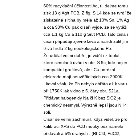
60% recyklační účinnosti Ag, tj. dejme tomu
zisk 13 g Ag/t PCB. Z fig. S 14 kde se tvrdí že
získatelná slitina by měla až 10% Sn, 1% Ag
a cca 90% Cu pak císaři vyjde, že se vytěží
cca 1,1 kg Cu a 110 g Sn/t PCB. Tato čísla i
císaři připadají zjevně lživá a nařídí zalít jim
lživá hrdla 2 kg neekologického Pb.
Že udělal velmi dobře, je vidět i z teplot,
které simulanti uvádí v obr. S 9c, kde nejen
kompaktní grafitová, ale i Cu porézní
elektroda mají neuvěřitelných cca 2900K.
Litoval však, že Pb nebylo ohřáto až k varu
při 1750K jak vidno z 5. čáry obr. S21a.
Přidávat halogenidy Na či K bez SiO2 je
chemický nesmysl. Výrazně lepší jsou NH4
soli.
Císař se velmi zachmuřil, když viděl, že pro
kalibraci XPS do PCB mouky bez námele
přidávali á 5% drahých : (RhCl3, PdCl2,