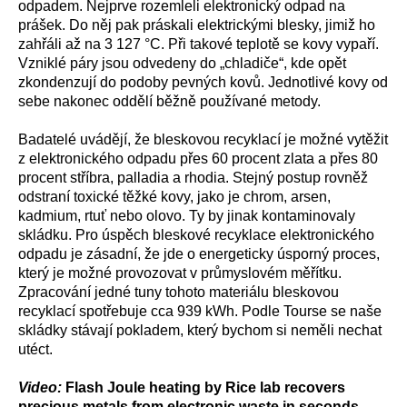
odpadem. Nejprve rozemleli elektronický odpad na
prášek. Do něj pak práskali elektrickými blesky, jimiž ho
zahřáli až na 3 127 °C. Při takové teplotě se kovy vypaří.
Vzniklé páry jsou odvedeny do „chladiče“, kde opět
zkondenzují do podoby pevných kovů. Jednotlivé kovy od
sebe nakonec oddělí běžně používané metody.
Badatelé uvádějí, že bleskovou recyklací je možné vytěžit
z elektronického odpadu přes 60 procent zlata a přes 80
procent stříbra, palladia a rhodia. Stejný postup rovněž
odstraní toxické těžké kovy, jako je chrom, arsen,
kadmium, rtuť nebo olovo. Ty by jinak kontaminovaly
skládku. Pro úspěch bleskové recyklace elektronického
odpadu je zásadní, že jde o energeticky úsporný proces,
který je možné provozovat v průmyslovém měřítku.
Zpracování jedné tuny tohoto materiálu bleskovou
recyklací spotřebuje cca 939 kWh. Podle Tourse se naše
skládky stávají pokladem, který bychom si neměli nechat
utéct.
Video:
Flash Joule heating by Rice lab recovers
precious metals from electronic waste in seconds