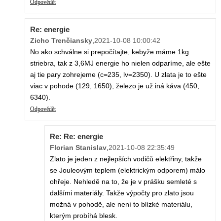
Odpovědět
Re: energie
Zicho Trenčiansky
,
2021-10-08 10:00:42
No ako schválne si prepočítajte, kebyže máme 1kg
striebra, tak z 3,6MJ energie ho nielen odparíme, ale ešte
aj tie pary zohrejeme (c=235, lv=2350). U zlata je to ešte
viac v pohode (129, 1650), železo je už iná káva (450,
6340).
Odpovědět
Re: Re: energie
Florian Stanislav
,
2021-10-08 22:35:49
Zlato je jeden z nejlepších vodičů elektřiny, takže
se Jouleovým teplem (elektrickým odporem) málo
ohřeje. Nehledě na to, že je v prášku semleté s
dalšími materiály. Takže výpočty pro zlato jsou
možná v pohodě, ale není to blízké materiálu,
kterým probíhá blesk.