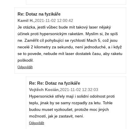
Re: Dotaz na fyzikáře
Kamil H.
,
2021-11-02 12:00:42
Je otázka, jestli vůbec bude mít takový laser nějaký
účinek proti hypersonickým raketám. Myslím si, že spíš
ne. Zaměřit cíl pohybující se rychlostí Mach 5, což jsou
necelé 2 kilometry za sekundu, není jednoduché, a i když
se to povede, nebude mít laser dostatek času, aby raketu
poškodil.
Odpovědět
Re: Re: Dotaz na fyzikáře
Vojtěch Kocián
,
2021-11-02 12:32:03
Hypersonické střely mají i solidní odolnost proti
teplu, jinak by se samy rozpadly za letu. Tohle
budou muset vyzkoušet, protože moc jiných
možností, jak je zastavit, není.
Odpovědět