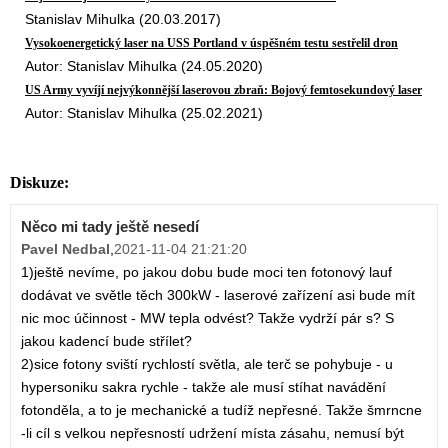
Stanislav Mihulka (20.03.2017)
Vysokoenergetický laser na USS Portland v úspěšném testu sestřelil dron
Autor: Stanislav Mihulka (24.05.2020)
US Army vyvíjí nejvýkonnější laserovou zbraň: Bojový femtosekundový laser
Autor: Stanislav Mihulka (25.02.2021)
Diskuze:
Něco mi tady ještě nesedí
Pavel Nedbal
,
2021-11-04 21:21:20
1)ještě nevíme, po jakou dobu bude moci ten fotonový lauf
dodávat ve světle těch 300kW - laserové zařízení asi bude mít
nic moc účinnost - MW tepla odvést? Takže vydrží pár s? S
jakou kadencí bude střílet?
2)sice fotony sviští rychlostí světla, ale terč se pohybuje - u
hypersoniku sakra rychle - takže ale musí stíhat navádění
fotonděla, a to je mechanické a tudíž nepřesné. Takže šmrncne
-li cíl s velkou nepřesností udržení místa zásahu, nemusí být