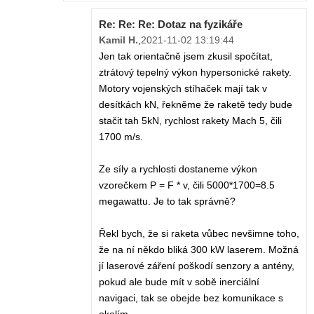
Re: Re: Re: Dotaz na fyzikáře
Kamil H.
,
2021-11-02 13:19:44
Jen tak orientačně jsem zkusil spočítat,
ztrátový tepelný výkon hypersonické rakety.
Motory vojenských stíhaček mají tak v
desítkách kN, řekněme že raketě tedy bude
stačit tah 5kN, rychlost rakety Mach 5, čili
1700 m/s.
Ze síly a rychlosti dostaneme výkon
vzorečkem P = F * v, čili 5000*1700=8.5
megawattu. Je to tak správně?
Řekl bych, že si raketa vůbec nevšimne toho,
že na ní někdo bliká 300 kW laserem. Možná
jí laserové záření poškodí senzory a antény,
pokud ale bude mít v sobě inerciální
navigaci, tak se obejde bez komunikace s