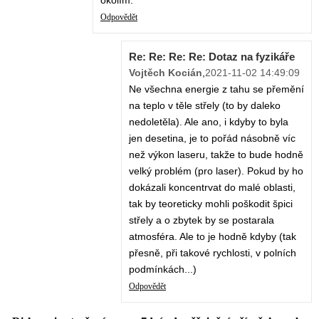
okolím.
Odpovědět
Re: Re: Re: Re: Dotaz na fyzikáře
Vojtěch Kocián
,
2021-11-02 14:49:09
Ne všechna energie z tahu se přemění
na teplo v těle střely (to by daleko
nedoletěla). Ale ano, i kdyby to byla
jen desetina, je to pořád násobně víc
než výkon laseru, takže to bude hodně
velký problém (pro laser). Pokud by ho
dokázali koncentrvat do malé oblasti,
tak by teoreticky mohli poškodit špici
střely a o zbytek by se postarala
atmosféra. Ale to je hodně kdyby (tak
přesně, při takové rychlosti, v polních
podmínkách...)
Odpovědět