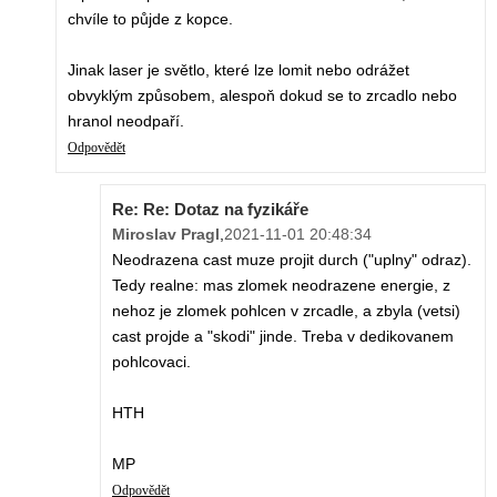
chvíle to půjde z kopce.
Jinak laser je světlo, které lze lomit nebo odrážet
obvyklým způsobem, alespoň dokud se to zrcadlo nebo
hranol neodpaří.
Odpovědět
Re: Re: Dotaz na fyzikáře
Miroslav Pragl
,
2021-11-01 20:48:34
Neodrazena cast muze projit durch ("uplny" odraz).
Tedy realne: mas zlomek neodrazene energie, z
nehoz je zlomek pohlcen v zrcadle, a zbyla (vetsi)
cast projde a "skodi" jinde. Treba v dedikovanem
pohlcovaci.
HTH
MP
Odpovědět