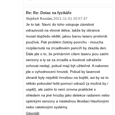
Re: Re: Dotaz na fyzikáře
Vojtěch Kocián
,
2021-11-01 20:57:47
Je to tak. Navíc do toho vstupuje závislost
odrazivosti na vlnové délce, takže by obránce
musel dopředu vědět, jakou barvu laseru protivník
používá. Pak problém čistoty povrchu - moucha
rozplácnutá na zrcadlovém pancíři by zkazila den.
Dále jde o to, že primárním cílem laseru jsou zatím
senzory a ty se za zrcadla a koutové odražeče
schovat nedají, pokud mají být užitečné. A nakonec
jde o vyhodnocení hrozeb. Pokud by laserové
zbraně byly největší hrozbou na bojišti, asi by se to
někdo pokoušel řešit pomocí odrazů (a možná by i
uspěl), ale zatím to není zrovna praktické s
ohledem na jiné hrozby jako detekce radarem nebo
optickými senzory a následnou likvidaci hlavňovými
nebo raketovými systémy.
Odpovědět