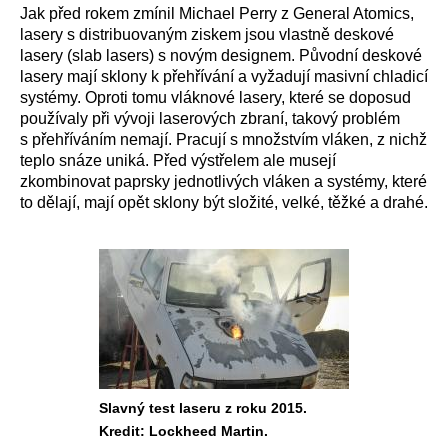
Jak před rokem zmínil Michael Perry z General Atomics,
lasery s distribuovaným ziskem jsou vlastně deskové
lasery (slab lasers) s novým designem. Původní deskové
lasery mají sklony k přehřívání a vyžadují masivní chladicí
systémy. Oproti tomu vláknové lasery, které se doposud
používaly při vývoji laserových zbraní, takový problém
s přehříváním nemají. Pracují s množstvím vláken, z nichž
teplo snáze uniká. Před výstřelem ale musejí
zkombinovat paprsky jednotlivých vláken a systémy, které
to dělají, mají opět sklony být složité, velké, těžké a drahé.
Slavný test laseru z roku 2015.
Kredit: Lockheed Martin.