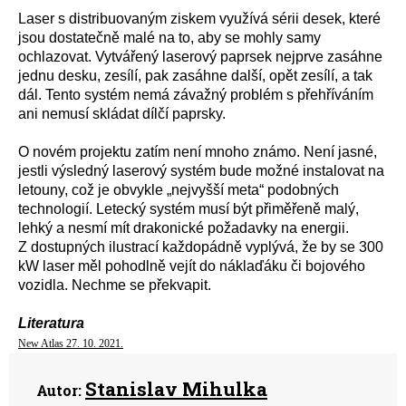
Laser s distribuovaným ziskem využívá sérii desek, které
jsou dostatečně malé na to, aby se mohly samy
ochlazovat. Vytvářený laserový paprsek nejprve zasáhne
jednu desku, zesílí, pak zasáhne další, opět zesílí, a tak
dál. Tento systém nemá závažný problém s přehříváním
ani nemusí skládat dílčí paprsky.
O novém projektu zatím není mnoho známo. Není jasné,
jestli výsledný laserový systém bude možné instalovat na
letouny, což je obvykle „nejvyšší meta“ podobných
technologií. Letecký systém musí být přiměřeně malý,
lehký a nesmí mít drakonické požadavky na energii.
Z dostupných ilustrací každopádně vyplývá, že by se 300
kW laser měl pohodlně vejít do náklaďáku či bojového
vozidla. Nechme se překvapit.
Literatura
New Atlas 27. 10. 2021.
Stanislav Mihulka
Autor: