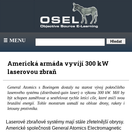
MENU
III
Americká armáda vyvíjí 300 kW
laserovou zbraň
General Atomics s Boeingem dostaly na starost vývoj pokročilého
laserového systému (distributed-gain laser) o výkonu 300 kW. Měl by
být schopen zaměřovat a sestřelovat rychle letící cíle, které zničí svou
brutální energií. Tohle monstrum usmaží na obloze drony, rakety i
letouny protivníka.
Laserové zbraňové systémy mají stále zřetelnější obrysy.
Americké společnosti General Atomics Electromagnetic