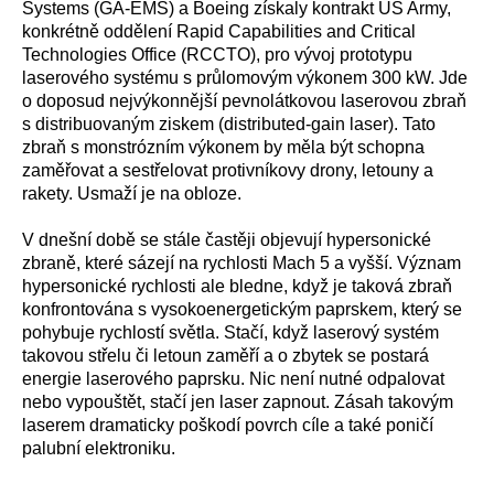
Systems (GA-EMS) a Boeing získaly kontrakt US Army,
konkrétně oddělení Rapid Capabilities and Critical
Technologies Office (RCCTO), pro vývoj prototypu
laserového systému s průlomovým výkonem 300 kW. Jde
o doposud nejvýkonnější pevnolátkovou laserovou zbraň
s distribuovaným ziskem (distributed-gain laser). Tato
zbraň s monstrózním výkonem by měla být schopna
zaměřovat a sestřelovat protivníkovy drony, letouny a
rakety. Usmaží je na obloze.
V dnešní době se stále častěji objevují hypersonické
zbraně, které sázejí na rychlosti Mach 5 a vyšší. Význam
hypersonické rychlosti ale bledne, když je taková zbraň
konfrontována s vysokoenergetickým paprskem, který se
pohybuje rychlostí světla. Stačí, když laserový systém
takovou střelu či letoun zaměří a o zbytek se postará
energie laserového paprsku. Nic není nutné odpalovat
nebo vypouštět, stačí jen laser zapnout. Zásah takovým
laserem dramaticky poškodí povrch cíle a také poničí
palubní elektroniku.