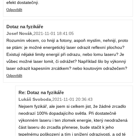
efekt dostatečný.
Odpovědět
Dotaz na fyzikáře
Josef Novák
,
2021-11-01 18:41:05
Rozumím věcem, co hnijí a fotony, aspoň myslím, nehnijí, proto
se ptám: je možné energetický laser odrazit reflexní plochou?
Existují nějaké limity energií při odrazu, nebo lomu laseru? Je
vůbec možné laser lomit, či odrážet? Například šlo by výkonný
laser odrazit kapesním zrcátkem? nebo koutovým odražečem?
Odpovědět
Re: Dotaz na fyzikáře
Lukáš Svoboda
,
2021-11-01 20:36:43
Nejsem fyzikář, ale jsem si celkem jist, že žádné zrcadlo
neodrazí 100% dopadajícího světla. Při dostatečně
výkonném laseru i ten zlomek energie, který neodražená
část laseru do zrcadla přenese, bude stačit k jeho
tepelnému poškození a tím i snížení odrazivosti, a od té