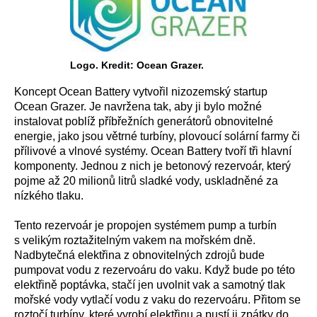
Logo. Kredit: Ocean Grazer.
Koncept Ocean Battery vytvořil nizozemský startup
Ocean Grazer. Je navržena tak, aby ji bylo možné
instalovat poblíž příbřežních generátorů obnovitelné
energie, jako jsou větrné turbíny, plovoucí solární farmy či
přílivové a vlnové systémy. Ocean Battery tvoří tři hlavní
komponenty. Jednou z nich je betonový rezervoár, který
pojme až 20 milionů litrů sladké vody, uskladněné za
nízkého tlaku.
Tento rezervoár je propojen systémem pump a turbín
s velikým roztažitelným vakem na mořském dně.
Nadbytečná elektřina z obnovitelných zdrojů bude
pumpovat vodu z rezervoáru do vaku. Když bude po této
elektřině poptávka, stačí jen uvolnit vak a samotný tlak
mořské vody vytlačí vodu z vaku do rezervoáru. Přitom se
roztočí turbíny, které vyrobí elektřinu a pustí ji zpátky do