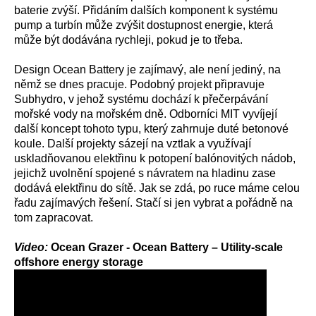
baterie zvýší. Přidáním dalších komponent k systému
pump a turbín může zvýšit dostupnost energie, která
může být dodávána rychleji, pokud je to třeba.
Design Ocean Battery je zajímavý, ale není jediný, na
němž se dnes pracuje. Podobný projekt připravuje
Subhydro, v jehož systému dochází k přečerpávání
mořské vody na mořském dně. Odborníci MIT vyvíjejí
další koncept tohoto typu, který zahrnuje duté betonové
koule. Další projekty sázejí na vztlak a využívají
uskladňovanou elektřinu k potopení balónovitých nádob,
jejichž uvolnění spojené s návratem na hladinu zase
dodává elektřinu do sítě. Jak se zdá, po ruce máme celou
řadu zajímavých řešení. Stačí si jen vybrat a pořádně na
tom zapracovat.
Video:
Ocean Grazer - Ocean Battery – Utility-scale
offshore energy storage