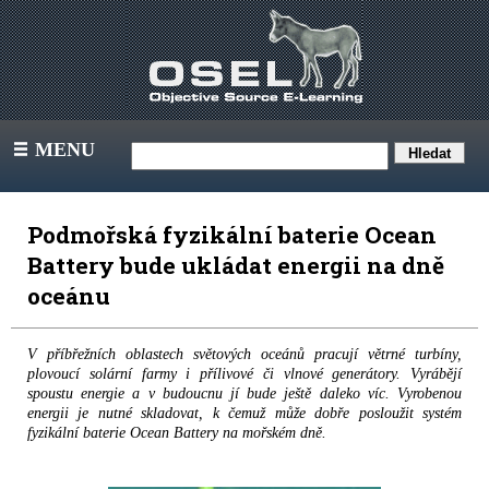
MENU
III
Podmořská fyzikální baterie Ocean
Battery bude ukládat energii na dně
oceánu
V příbřežních oblastech světových oceánů pracují větrné turbíny,
plovoucí solární farmy i přílivové či vlnové generátory. Vyrábějí
spoustu energie a v budoucnu jí bude ještě daleko víc. Vyrobenou
energii je nutné skladovat, k čemuž může dobře posloužit systém
fyzikální baterie Ocean Battery na mořském dně.