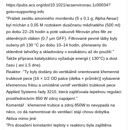
https://pubs.acs.org/doi/10.1021/acsenvironau.1c00034?
goto=supporting-info
"Prášek zeolitu amonného mordenitu (5 ± 0,1 g; Alpha Aesar)
byl míchán s 0,05 M roztokem dusičnanu měďnatého (500 ml)
po dobu 22–26 hodin a poté vakuově filtrován přes filtr ze
skleněných vláken (0,7 μm GFF). Filtrované pevné látky byly
sušeny při 130 °C po dobu 10–14 hodin, přeneseny do
skleněné lahvičky a skladovány v exsikátoru až do použití."
Takže příprava katalyzátoru vyžaduje energii ( 130°C) a dost
času ( asi 1,5 dne).
Reaktor :"Ty byly dodány do vertikálně orientované křemenné
trubkové pece [16 × 1/2 OD palce (délka × průměr)] vybavené
křemennou fritou a umístěné uvnitř vertikální trubkové pece
Applied Systems řady 3210, která zajišťovala tepelnou regulaci
prostřednictvím 850 W zdroj napájení."
Komentář : křemenné trubice a zdroj 850W to nevypadá na
něco, co dá namontovat do ventilací stájí chovu dobytka.
Aktiva mimo jiné:
"Pro dosažení konstantní teploty v reaktoru byla zajištěna