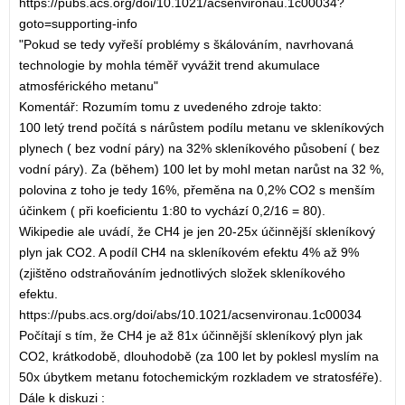
https://pubs.acs.org/doi/10.1021/acsenvironau.1c00034?
goto=supporting-info
"Pokud se tedy vyřeší problémy s škálováním, navrhovaná
technologie by mohla téměř vyvážit trend akumulace
atmosférického metanu"
Komentář: Rozumím tomu z uvedeného zdroje takto:
100 letý trend počítá s nárůstem podílu metanu ve skleníkových
plynech ( bez vodní páry) na 32% skleníkového působení ( bez
vodní páry). Za (během) 100 let by mohl metan narůst na 32 %,
polovina z toho je tedy 16%, přeměna na 0,2% CO2 s menším
účinkem ( při koeficientu 1:80 to vychází 0,2/16 = 80).
Wikipedie ale uvádí, že CH4 je jen 20-25x účinnější skleníkový
plyn jak CO2. A podíl CH4 na skleníkovém efektu 4% až 9%
(zjištěno odstraňováním jednotlivých složek skleníkového
efektu.
https://pubs.acs.org/doi/abs/10.1021/acsenvironau.1c00034
Počítají s tím, že CH4 je až 81x účinnější skleníkový plyn jak
CO2, krátkodobě, dlouhodobě (za 100 let by poklesl myslím na
50x úbytkem metanu fotochemickým rozkladem ve stratosféře).
Dále k diskuzi :