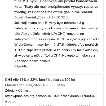
ti na MIT nyní již nedokáží ani prodat kondenzační
kotel. Texty ale mají prošpikované výrazy: radiative
forcing, residence time of the gas in the reactor,
Josef Hrncirik
,
2022-01-17 10:32:30
Jak stojí psáno na s.B, vždy bylo měřeno s 3 g
katalyzátoru a vždy s celkovým průtokem směsi plynů 70
ul/s. Aby z důlních větrů (1% CH4) konverzí na
katalyzátoru ohřáli větry na 310°C, a vytěžili prý až 1400
W el.výkonu, museli by hnát 27,8 l větrů/s přes pouhých
119 tun superkatalyzátoru a za hodinu by tak ekologicky
zlikvidovali 1 m3, tj. 714 g CH4. Nekupte to, nebo se z
Vás Vaše Kočka pokaká!
Odpovědět
CH4 vliv 16% z 32%, které budou za 100 let
Florian Stanislav
,
2022-01-16 20:13:56
Zdroje k článku :
https://pubs.acs.org/doi/abs/10.1021/acsenvironau.1c00034
a odtud