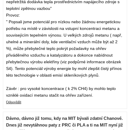
nepřetržitá dodávka tepla prostřednictvím napájecího zdroje s
teplotní zpětnou vazbou"
Provoz:
" Popsali jsme potenciál pro nízkou nebo žádnou energetickou
potřebu na místě v závislosti na vstupní koncentraci metanu a
souvisejícím tepelném výnosu. U velkých zdrojů metanu ( např,
uhelné a minerální doly, kde ventilační vzduch může být až 2
%), může přebytečné teplo pokrýt požadavky na ohřev
přiváděného vzduchu a katalyzátoru a dokonce nabídnout
přebytečnou výrobu elektřiny (viz podpůrné informace obrázek
S4). Tento potenciál výroby energie by mohl zlepšit čistý přínos
této technologie v oblasti emisí skleníkových plynů.
Závěr : pro vysoké koncentrace ( k 2% CH4) by mohlo teplo
vzniklé oxidací metanu stačit na ohřev zařízení.
Odpovědět
Dávno, dávno již tomu, kdy na MIT bývali zdatní Chanové.
Dnes již nevytáhnou paty z PRC či PLA a ti na MIT nyní již