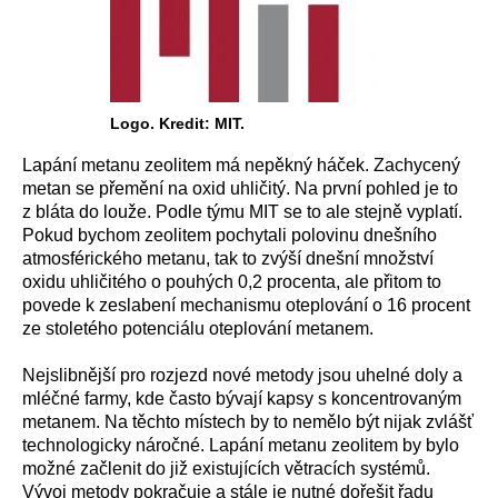
Logo. Kredit: MIT.
Lapání metanu zeolitem má nepěkný háček. Zachycený
metan se přemění na oxid uhličitý. Na první pohled je to
z bláta do louže. Podle týmu MIT se to ale stejně vyplatí.
Pokud bychom zeolitem pochytali polovinu dnešního
atmosférického metanu, tak to zvýší dnešní množství
oxidu uhličitého o pouhých 0,2 procenta, ale přitom to
povede k zeslabení mechanismu oteplování o 16 procent
ze stoletého potenciálu oteplování metanem.
Nejslibnější pro rozjezd nové metody jsou uhelné doly a
mléčné farmy, kde často bývají kapsy s koncentrovaným
metanem. Na těchto místech by to nemělo být nijak zvlášť
technologicky náročné. Lapání metanu zeolitem by bylo
možné začlenit do již existujících větracích systémů.
Vývoj metody pokračuje a stále je nutné dořešit řadu