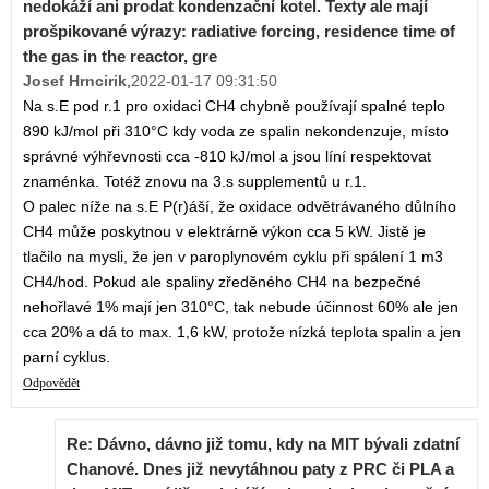
nedokáží ani prodat kondenzační kotel. Texty ale mají
prošpikované výrazy: radiative forcing, residence time of
the gas in the reactor, gre
Josef Hrncirik
,
2022-01-17 09:31:50
Na s.E pod r.1 pro oxidaci CH4 chybně používají spalné teplo
890 kJ/mol při 310°C kdy voda ze spalin nekondenzuje, místo
správné výhřevnosti cca -810 kJ/mol a jsou líní respektovat
znaménka. Totéž znovu na 3.s supplementů u r.1.
O palec níže na s.E P(r)áší, že oxidace odvětrávaného důlního
CH4 může poskytnou v elektrárně výkon cca 5 kW. Jistě je
tlačilo na mysli, že jen v paroplynovém cyklu při spálení 1 m3
CH4/hod. Pokud ale spaliny zředěného CH4 na bezpečné
nehořlavé 1% mají jen 310°C, tak nebude účinnost 60% ale jen
cca 20% a dá to max. 1,6 kW, protože nízká teplota spalin a jen
parní cyklus.
Odpovědět
Re: Dávno, dávno již tomu, kdy na MIT bývali zdatní
Chanové. Dnes již nevytáhnou paty z PRC či PLA a