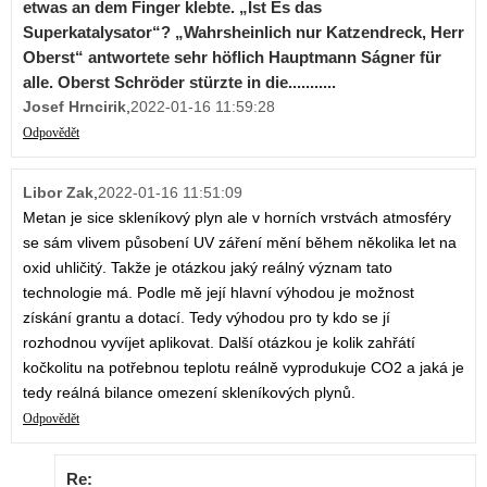
etwas an dem Finger klebte. „Ist Es das
Superkatalysator“? „Wahrsheinlich nur Katzendreck, Herr
Oberst“ antwortete sehr höflich Hauptmann Ságner für
alle. Oberst Schröder stürzte in die...........
Josef Hrncirik
,
2022-01-16 11:59:28
Odpovědět
Libor Zak
,
2022-01-16 11:51:09
Metan je sice skleníkový plyn ale v horních vrstvách atmosféry
se sám vlivem působení UV záření mění během několika let na
oxid uhličitý. Takže je otázkou jaký reálný význam tato
technologie má. Podle mě její hlavní výhodou je možnost
získání grantu a dotací. Tedy výhodou pro ty kdo se jí
rozhodnou vyvíjet aplikovat. Další otázkou je kolik zahřátí
kočkolitu na potřebnou teplotu reálně vyprodukuje CO2 a jaká je
tedy reálná bilance omezení skleníkových plynů.
Odpovědět
Re: