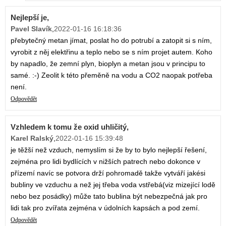
Nejlepší je,
Pavel Slavík
,
2022-01-16 16:18:36
přebytečný metan jímat, poslat ho do potrubí a zatopit si s ním,
vyrobit z něj elektřinu a teplo nebo se s ním projet autem. Koho
by napadlo, že zemní plyn, bioplyn a metan jsou v principu to
samé. :-) Zeolit k této přeměně na vodu a CO2 naopak potřeba
není.
Odpovědět
Vzhledem k tomu že oxid uhličitý,
Karel Ralský
,
2022-01-16 15:39:48
je těžší než vzduch, nemyslím si že by to bylo nejlepší řešení,
zejména pro lidi bydlících v nižších patrech nebo dokonce v
přízemí navíc se potvora drží pohromadě takže vytváří jakési
bubliny ve vzduchu a než jej třeba voda vstřebá(viz mizející lodě
nebo bez posádky) může tato bublina být nebezpečná jak pro
lidi tak pro zvířata zejména v údolních kapsách a pod zemí.
Odpovědět