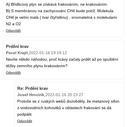
A) Břidlicový plyn se získává frakováním, ne krakováním.
B) S membránou na zachycování CH4 bude potíž. Molekula
CH4 je velmi malá ( tvar čtyřstěnu) , srovnatelná s molekulami
N2 a O2
Odpovědět
Prdění krav
Pavel Krajtl
,
2022-01-16 19:19:12
Nevíte někdo náhodou, proč krávy začaly prdět až po spuštění
těžby zemního plynu krakováním?
Odpovědět
Re: Prdění krav
Josef Hrncirik
,
2022-01-16 20:23:27
Protože se z ruských webů dozvěděly, že metanový sifon
z vodovodních kohoutků v oblastech frakování se dá
podpálit.
Odpovědět