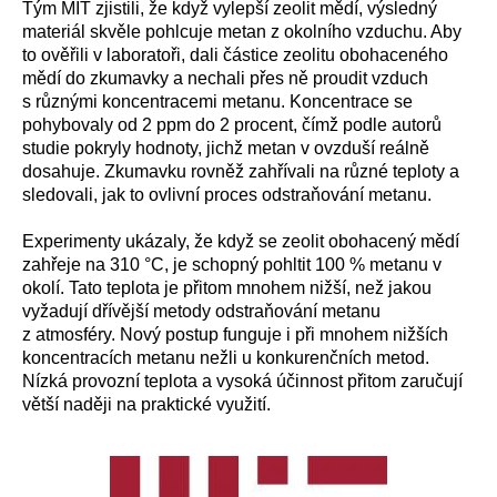
Tým MIT zjistili, že když vylepší zeolit mědí, výsledný
materiál skvěle pohlcuje metan z okolního vzduchu. Aby
to ověřili v laboratoři, dali částice zeolitu obohaceného
mědí do zkumavky a nechali přes ně proudit vzduch
s různými koncentracemi metanu. Koncentrace se
pohybovaly od 2 ppm do 2 procent, čímž podle autorů
studie pokryly hodnoty, jichž metan v ovzduší reálně
dosahuje. Zkumavku rovněž zahřívali na různé teploty a
sledovali, jak to ovlivní proces odstraňování metanu.
Experimenty ukázaly, že když se zeolit obohacený mědí
zahřeje na 310 °C, je schopný pohltit 100 % metanu v
okolí. Tato teplota je přitom mnohem nižší, než jakou
vyžadují dřívější metody odstraňování metanu
z atmosféry. Nový postup funguje i při mnohem nižších
koncentracích metanu nežli u konkurenčních metod.
Nízká provozní teplota a vysoká účinnost přitom zaručují
větší naději na praktické využití.