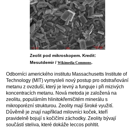
Zeolit pod mikroskopem. Kredit:
Mesutdemir /
.
Wikimedia Commons
Odborníci amerického institutu Massachusetts Institute of
Technology (MIT) vymysleli nový postup pro odstraňování
metanu z ovzduší, který je levný a funguje i při mizivých
koncentracích metanu. Nová metoda je založená na
zeolitu, populárním hlinitokřemičitém minerálu s
mikroporézní strukturou. Zeolity mají široké využití.
Důvěrně je znají například milovníci koček, kteří
pravidelně bojují s kočičími záchodky. Zeolity bývají
součástí steliva, které dokáže leccos pohltit.