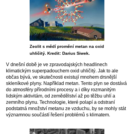
Zeolit s mědí promění metan na oxid
uhličitý. Kredit: Darius Siwek.
V dnešní době je ve zpravodajských headlinech
klimatickým superpadouchem oxid uhličitý. Jak to ale
občas bývá, ve skutečnosti existují mnohem drsnější
skleníkové plyny. Například metan. Tento plyn se dostává
do atmosféry přírodními procesy a i díky rozmanitým
lidským aktivitám, od zemědělství až po těžbu uhlí a
zemního plynu. Technologie, které polapí a odstraní
podstatná množství metanu ze vzduchu, by se mohly stát
významnou součástí řešení problémů s klimatem.