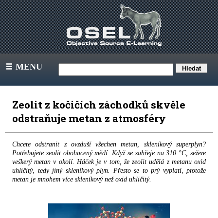
MENU
III
Zeolit z kočičích záchodků skvěle
odstraňuje metan z atmosféry
Chcete odstranit z ovzduší všechen metan, skleníkový superplyn?
Potřebujete zeolit obohacený mědí. Když se zahřeje na 310 °C, sežere
veškerý metan v okolí. Háček je v tom, že zeolit udělá z metanu oxid
uhličitý, tedy jiný skleníkový plyn. Přesto se to prý vyplatí, protože
metan je mnohem více skleníkový než oxid uhličitý.