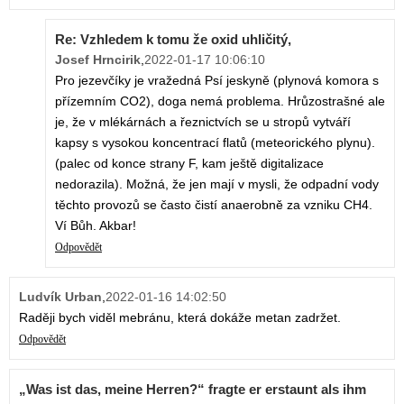
Re: Vzhledem k tomu že oxid uhličitý,
Josef Hrncirik
,
2022-01-17 10:06:10
Pro jezevčíky je vražedná Psí jeskyně (plynová komora s
přízemním CO2), doga nemá problema. Hrůzostrašné ale
je, že v mlékárnách a řeznictvích se u stropů vytváří
kapsy s vysokou koncentrací flatů (meteorického plynu).
(palec od konce strany F, kam ještě digitalizace
nedorazila). Možná, že jen mají v mysli, že odpadní vody
těchto provozů se často čistí anaerobně za vzniku CH4.
Ví Bůh. Akbar!
Odpovědět
Ludvík Urban
,
2022-01-16 14:02:50
Raději bych viděl mebránu, která dokáže metan zadržet.
Odpovědět
„Was ist das, meine Herren?“ fragte er erstaunt als ihm