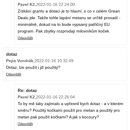
Pavel K2
,
2022-01-16 22:24:00
Získání grantu a dotací je to hlavní, o co v celém Grean
Dealu jde. Takže tohle lapání metanu se určitě prosadí -
minimálně, dokud na to bude vypsaný patřičný EU
program. Pak zbytky rozprodají milovníkům koček.
Odpovědět
dotaz
Pepa Vondrák
,
2022-01-16 10:32:49
Dotaz, lze použít i již použitý?
Odpovědět
Re: dotaz
Pavel K2
,
2022-01-16 22:26:04
To by mě taky zajímalo a upřesnil bych dotaz - a v kterém
směru? Použitý kočkami použít pro metan a použitý pro
metan pak použít kočkami? A jak s kocoury?
Odpovědět