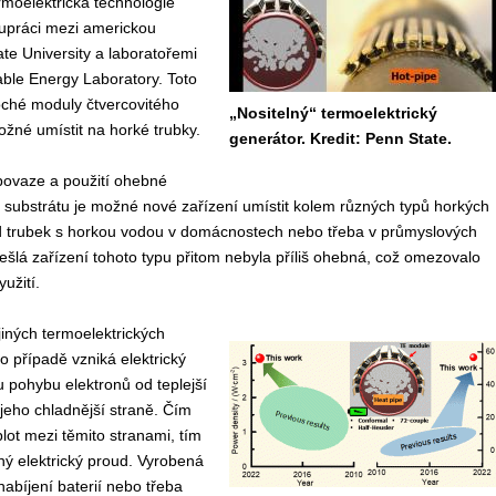
moelektrická technologie
lupráci mezi americkou
te University a laboratořemi
ble Energy Laboratory. Toto
loché moduly čtvercovitého
„Nositelný“ termoelektrický
možné umístit na horké trubky.
generátor. Kredit: Penn State.
povaze a použití ohebné
o substrátu je možné nové zařízení umístit kolem různých typů horkých
ad trubek s horkou vodou v domácnostech nebo třeba v průmyslových
šlá zařízení tohoto typu přitom nebyla příliš ohebná, což omezovalo
yužití.
iných termoelektrických
to případě vzniká elektrický
 pohybu elektronů od teplejší
jeho chladnější straně. Čím
eplot mezi těmito stranami, tím
dný elektrický proud. Vyrobená
abíjení baterií nebo třeba