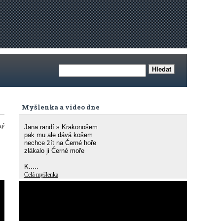
Myšlenka a video dne
ký
Jana randí s Krakonošem
pak mu ale dává košem
nechce žít na Černé hoře
zlákalo ji Černé moře
K.....
Celá myšlenka