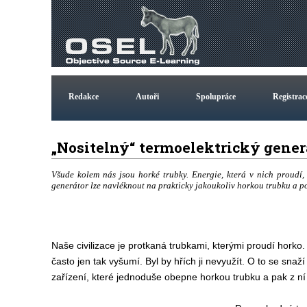
Redakce
Autoři
Spolupráce
Registrac
„Nositelný“ termoelektrický gener
Všude kolem nás jsou horké trubky. Energie, která v nich proudí, 
generátor lze navléknout na prakticky jakoukoliv horkou trubku a potr
Naše civilizace je protkaná trubkami, kterými proudí horko
často jen tak vyšumí. Byl by hřích ji nevyužít. O to se snaž
zařízení, které jednoduše obepne horkou trubku a pak z ní t