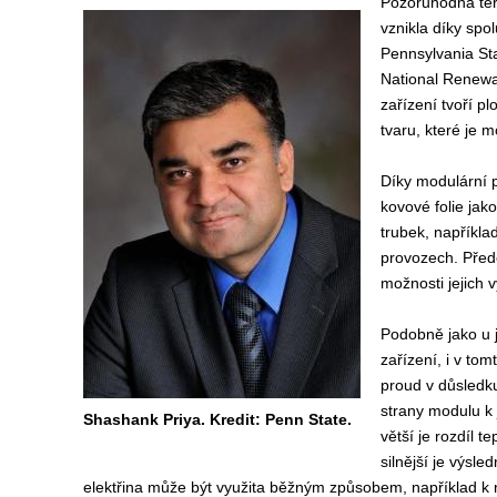
Pozoruhodná ter
vznikla díky spo
Pennsylvania Sta
National Renewa
zařízení tvoří p
tvaru, které je 
Díky modulární 
kovové folie jak
trubek, napříkl
provozech. Přede
možnosti jejich v
Podobně jako u j
zařízení, i v tom
proud v důsledku
strany modulu k 
Shashank Priya. Kredit: Penn State.
větší je rozdíl t
silnější je výsle
elektřina může být využita běžným způsobem, například k n