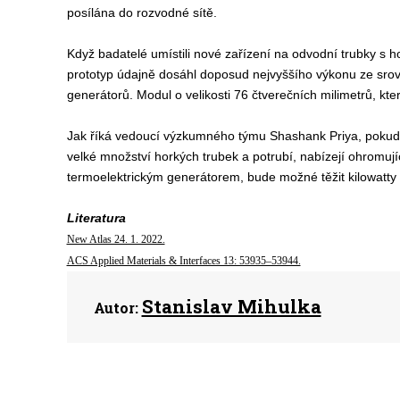
posílána do rozvodné sítě.
Když badatelé umístili nové zařízení na odvodní trubky s h
prototyp údajně dosáhl doposud nejvyššího výkonu ze srov
generátorů. Modul o velikosti 76 čtverečních milimetrů, kter
Jak říká vedoucí výzkumného týmu Shashank Priya, pokud jde
velké množství horkých trubek a potrubí, nabízejí ohromují
termoelektrickým generátorem, bude možné těžit kilowatty e
Literatura
New Atlas 24. 1. 2022.
ACS Applied Materials & Interfaces 13: 53935–53944.
Stanislav Mihulka
Autor: