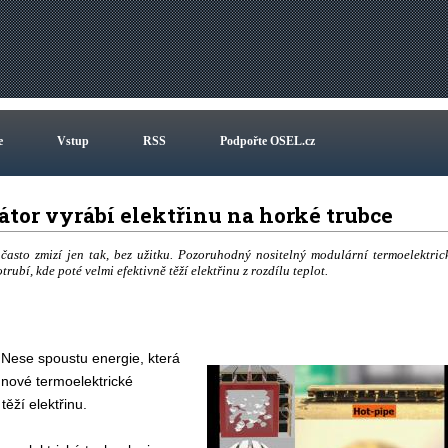
e
Vstup
RSS
Podpořte OSEL.cz
átor vyrábí elektřinu na horké trubce
často zmizí jen tak, bez užitku. Pozoruhodný nositelný modulární termoelektric
ubí, kde poté velmi efektivně těží elektřinu z rozdílu teplot.
. Nese spoustu energie, která
í nové termoelektrické
ěží elektřinu.