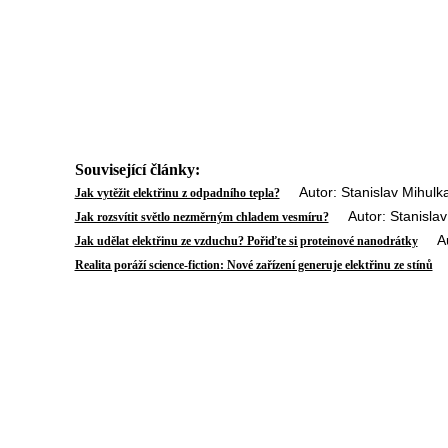
Související články:
Autor: Stanislav Mihulka
Jak vytěžit elektřinu z odpadního tepla?
Autor: Stanislav 
Jak rozsvítit světlo nezměrným chladem vesmíru?
Auto
Jak udělat elektřinu ze vzduchu? Pořiďte si proteinové nanodrátky
Au
Realita poráží science-fiction: Nové zařízení generuje elektřinu ze stínů