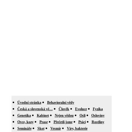
Úvodní stránka
Behavioralni vědy
Česká a slovenská vě…
Člověk
Evoluce
Fyzika
Genetika
Kabinet
Nejen vědou
Osli
Osloviny
Ovce, kozy
Prase
Přečetli jsme
Ptáci
Rostliny
Semináře
Skot
Vesmír
Viry, bakterie