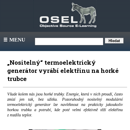
MENU
III
„Nositelný“ termoelektrický
generátor vyrábí elektřinu na horké
trubce
Všude kolem nás jsou horké trubky. Energie, která v nich proudí, často
zmizí jen tak, bez užitku. Pozoruhodný nositelný modulární
termoelektrický generátor lze navléknout na prakticky jakoukoliv
horkou trubku a potrubí, kde poté velmi efektivně těží elektřinu
z rozdílu teplot.