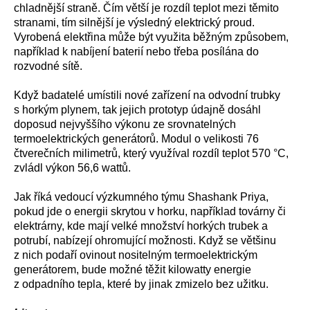
chladnější straně. Čím větší je rozdíl teplot mezi těmito
stranami, tím silnější je výsledný elektrický proud.
Vyrobená elektřina může být využita běžným způsobem,
například k nabíjení baterií nebo třeba posílána do
rozvodné sítě.
Když badatelé umístili nové zařízení na odvodní trubky
s horkým plynem, tak jejich prototyp údajně dosáhl
doposud nejvyššího výkonu ze srovnatelných
termoelektrických generátorů. Modul o velikosti 76
čtverečních milimetrů, který využíval rozdíl teplot 570 °C,
zvládl výkon 56,6 wattů.
Jak říká vedoucí výzkumného týmu Shashank Priya,
pokud jde o energii skrytou v horku, například továrny či
elektrárny, kde mají velké množství horkých trubek a
potrubí, nabízejí ohromující možnosti. Když se většinu
z nich podaří ovinout nositelným termoelektrickým
generátorem, bude možné těžit kilowatty energie
z odpadního tepla, které by jinak zmizelo bez užitku.