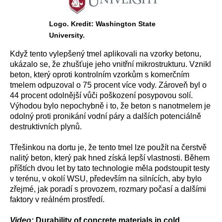
Logo. Kredit: Washington State
University.
Když tento vylepšený tmel aplikovali na vzorky betonu,
ukázalo se, že zhušťuje jeho vnitřní mikrostrukturu. Vznikl
beton, který oproti kontrolním vzorkům s komerčním
tmelem odpuzoval o 75 procent více vody. Zároveň byl o
44 procent odolnější vůči poškození posypovou solí.
Výhodou bylo nepochybně i to, že beton s nanotmelem je
odolný proti pronikání vodní páry a dalších potenciálně
destruktivních plynů.
Třešinkou na dortu je, že tento tmel lze použít na čerstvě
nalitý beton, který pak hned získá lepší vlastnosti. Během
příštích dvou let by tato technologie měla podstoupit testy
v terénu, v okolí WSU, především na silnících, aby bylo
zřejmé, jak poradí s provozem, rozmary počasí a dalšími
faktory v reálném prostředí.
Video:
Durability of concrete materials in cold