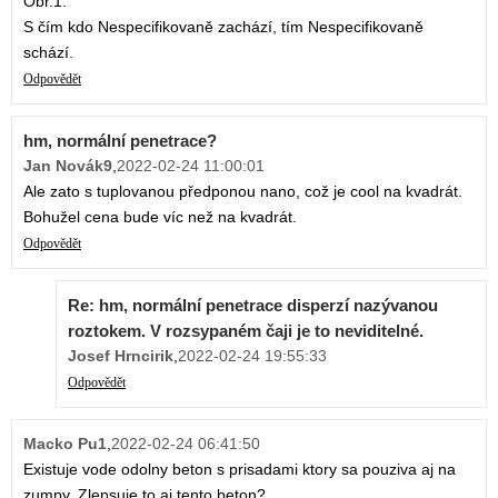
Obr.1.
S čím kdo Nespecifikovaně zachází, tím Nespecifikovaně
schází.
Odpovědět
hm, normální penetrace?
Jan Novák9
,
2022-02-24 11:00:01
Ale zato s tuplovanou předponou nano, což je cool na kvadrát.
Bohužel cena bude víc než na kvadrát.
Odpovědět
Re: hm, normální penetrace disperzí nazývanou
roztokem. V rozsypaném čaji je to neviditelné.
Josef Hrncirik
,
2022-02-24 19:55:33
Odpovědět
Macko Pu1
,
2022-02-24 06:41:50
Existuje vode odolny beton s prisadami ktory sa pouziva aj na
zumpy. Zlepsuje to aj tento beton?