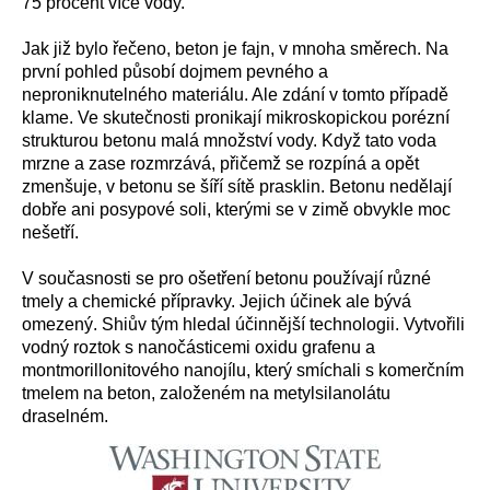
75 procent více vody.
Jak již bylo řečeno, beton je fajn, v mnoha směrech. Na
první pohled působí dojmem pevného a
neproniknutelného materiálu. Ale zdání v tomto případě
klame. Ve skutečnosti pronikají mikroskopickou porézní
strukturou betonu malá množství vody. Když tato voda
mrzne a zase rozmrzává, přičemž se rozpíná a opět
zmenšuje, v betonu se šíří sítě prasklin. Betonu nedělají
dobře ani posypové soli, kterými se v zimě obvykle moc
nešetří.
V současnosti se pro ošetření betonu používají různé
tmely a chemické přípravky. Jejich účinek ale bývá
omezený. Shiův tým hledal účinnější technologii. Vytvořili
vodný roztok s nanočásticemi oxidu grafenu a
montmorillonitového nanojílu, který smíchali s komerčním
tmelem na beton, založeném na metylsilanolátu
draselném.