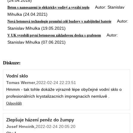
(24.04.2018)
Autor: Stanislav
Beton s nanosazemi je elektricky vodivý a vyrábí teplo
Mihulka (24.04.2021)
Autor:
Nová betonová technologie promění celé budovy v nabíjitelné baterie
Stanislav Mihulka (19.05.2021)
Autor:
V UK vyrobili první betonovou základovou desku s grafenem
Stanislav Mihulka (07.06.2021)
Diskuze:
Vodní sklo
Tomas Werner
,
2022-02-24 22:23:51
Hmmm - tak tohle dokáže výrazně lépe obyčejné vodní sklo o
profesionálních krystalizacnich impregnacich nemluvě .
Odpovědět
Zlepšuje házení peněz do žumpy
Josef Hrncirik
,
2022-02-24 20:05:20