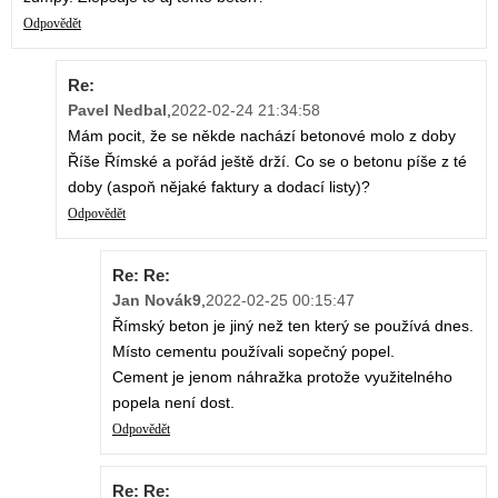
Odpovědět
Re:
Pavel Nedbal
,
2022-02-24 21:34:58
Mám pocit, že se někde nachází betonové molo z doby
Říše Římské a pořád ještě drží. Co se o betonu píše z té
doby (aspoň nějaké faktury a dodací listy)?
Odpovědět
Re: Re:
Jan Novák9
,
2022-02-25 00:15:47
Římský beton je jiný než ten který se používá dnes.
Místo cementu používali sopečný popel.
Cement je jenom náhražka protože využitelného
popela není dost.
Odpovědět
Re: Re: