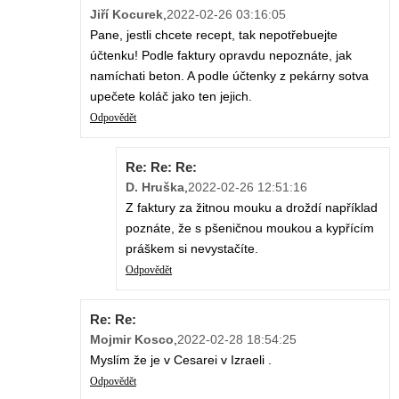
Jiří Kocurek
,
2022-02-26 03:16:05
Pane, jestli chcete recept, tak nepotřebuejte
účtenku! Podle faktury opravdu nepoznáte, jak
namíchati beton. A podle účtenky z pekárny sotva
upečete koláč jako ten jejich.
Odpovědět
Re: Re: Re:
D. Hruška
,
2022-02-26 12:51:16
Z faktury za žitnou mouku a droždí například
poznáte, že s pšeničnou moukou a kypřícím
práškem si nevystačíte.
Odpovědět
Re: Re:
Mojmir Kosco
,
2022-02-28 18:54:25
Myslím že je v Cesarei v Izraeli .
Odpovědět