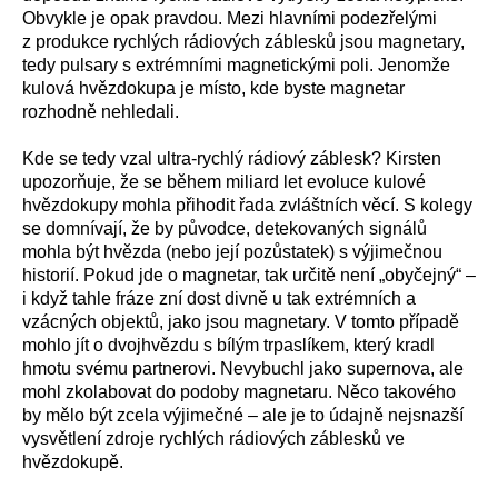
Obvykle je opak pravdou. Mezi hlavními podezřelými
z produkce rychlých rádiových záblesků jsou magnetary,
tedy pulsary s extrémními magnetickými poli. Jenomže
kulová hvězdokupa je místo, kde byste magnetar
rozhodně nehledali.
Kde se tedy vzal ultra-rychlý rádiový záblesk? Kirsten
upozorňuje, že se během miliard let evoluce kulové
hvězdokupy mohla přihodit řada zvláštních věcí. S kolegy
se domnívají, že by původce, detekovaných signálů
mohla být hvězda (nebo její pozůstatek) s výjimečnou
historií. Pokud jde o magnetar, tak určitě není „obyčejný“ –
i když tahle fráze zní dost divně u tak extrémních a
vzácných objektů, jako jsou magnetary. V tomto případě
mohlo jít o dvojhvězdu s bílým trpaslíkem, který kradl
hmotu svému partnerovi. Nevybuchl jako supernova, ale
mohl zkolabovat do podoby magnetaru. Něco takového
by mělo být zcela výjimečné – ale je to údajně nejsnazší
vysvětlení zdroje rychlých rádiových záblesků ve
hvězdokupě.