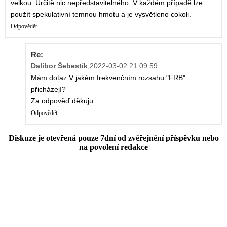
velkou. Určitě nic nepředstavitelného. V každém případě lze
použít spekulativní temnou hmotu a je vysvětleno cokoli.
Odpovědět
Re:
Dalibor Šebestík
,
2022-03-02 21:09:59
Mám dotaz.V jakém frekvenčním rozsahu "FRB"
přicházejí?
Za odpověď děkuju.
Odpovědět
Diskuze je otevřená pouze 7dní od zvěřejnění příspěvku nebo
na povolení redakce