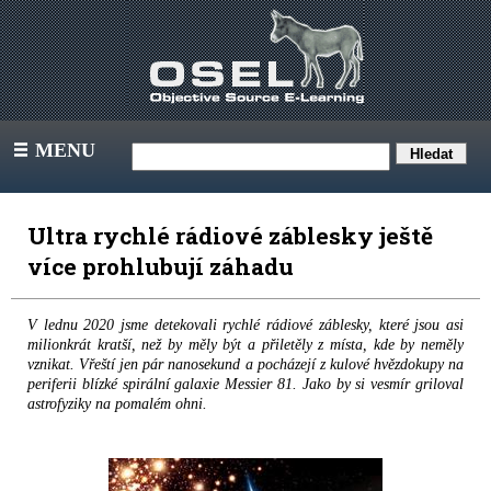
MENU
III
Ultra rychlé rádiové záblesky ještě
více prohlubují záhadu
V lednu 2020 jsme detekovali rychlé rádiové záblesky, které jsou asi
milionkrát kratší, než by měly být a přiletěly z místa, kde by neměly
vznikat. Vřeští jen pár nanosekund a pocházejí z kulové hvězdokupy na
periferii blízké spirální galaxie Messier 81. Jako by si vesmír griloval
astrofyziky na pomalém ohni.