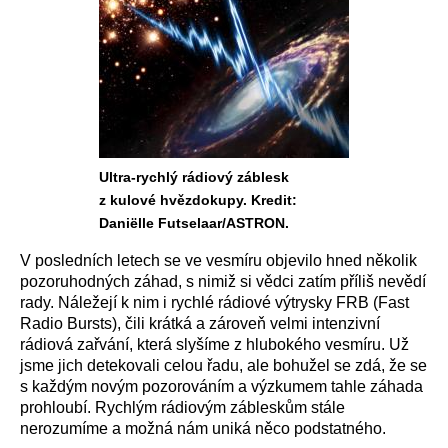
Ultra-rychlý rádiový záblesk
z kulové hvězdokupy. Kredit:
Daniëlle Futselaar/ASTRON.
V posledních letech se ve vesmíru objevilo hned několik
pozoruhodných záhad, s nimiž si vědci zatím příliš nevědí
rady. Náležejí k nim i rychlé rádiové výtrysky FRB (Fast
Radio Bursts), čili krátká a zároveň velmi intenzivní
rádiová zařvání, která slyšíme z hlubokého vesmíru. Už
jsme jich detekovali celou řadu, ale bohužel se zdá, že se
s každým novým pozorováním a výzkumem tahle záhada
prohloubí. Rychlým rádiovým zábleskům stále
nerozumíme a možná nám uniká něco podstatného.