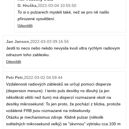
D. Hruška
,
2022-03-04 10:55:50
To si o pulzarech mysleli také, než se pro ně našlo
přirozené vysvětlení.
Odpovědět
Jan Janson
,
2022-03-03 09:16:55
Jestli to neco nebo nekdo nevysila kvuli ultra rychlym radiovym
odrazum toho zablesku.
Odpovědět
Petr Petr
,
2022-03-02 04:59:44
Vzdálenosti radiových záblesků se určují pomocí disperze
(dispersion mesure). I tento puls desítky ns dlouhý (a jen
několikrát větší než šum) má disperzí rozmazané okolí na
desítky mikrosekund. To jen proto, že pochází z blízka, protože
vzdálené FRB jsou rozmazané na milisekundy.
Otázku je mechanismus zdroje. Klidně pulzar (několik
světelných mikrosekund velký) se "skvrnou" výtrisku cca 100 m