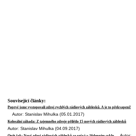
Související články:
Poprvé jsme vystopovali zdroj rychlých rádiových záblesků. A je to překvapení!
Autor: Stanislav Mihulka (05.01.2017)
Kolosální záhada: Z tajemného zdroje přilétlo 15 nových rádiových záblesků
Autor: Stanislav Mihulka (04.09.2017)
Autor:
Opět šok: Nový zdroj rádiových záblesků se ozývá v 16denním cyklu