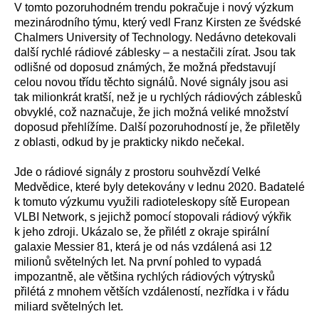
V tomto pozoruhodném trendu pokračuje i nový výzkum
mezinárodního týmu, který vedl Franz Kirsten ze švédské
Chalmers University of Technology. Nedávno detekovali
další rychlé rádiové záblesky – a nestačili zírat. Jsou tak
odlišné od doposud známých, že možná představují
celou novou třídu těchto signálů. Nové signály jsou asi
tak milionkrát kratší, než je u rychlých rádiových záblesků
obvyklé, což naznačuje, že jich možná veliké množství
doposud přehlížíme. Další pozoruhodností je, že přiletěly
z oblasti, odkud by je prakticky nikdo nečekal.
Jde o rádiové signály z prostoru souhvězdí Velké
Medvědice, které byly detekovány v lednu 2020. Badatelé
k tomuto výzkumu využili radioteleskopy sítě European
VLBI Network, s jejichž pomocí stopovali rádiový výkřik
k jeho zdroji. Ukázalo se, že přilétl z okraje spirální
galaxie Messier 81, která je od nás vzdálená asi 12
milionů světelných let. Na první pohled to vypadá
impozantně, ale většina rychlých rádiových výtrysků
přilétá z mnohem větších vzdáleností, nezřídka i v řádu
miliard světelných let.