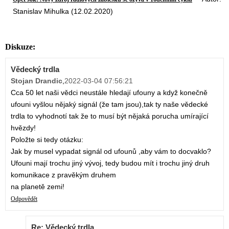
Stanislav Mihulka (12.02.2020)
Diskuze:
Vědecký trdla
Stojan Drandic
,
2022-03-04 07:56:21
Cca 50 let naši vědci neustále hledají ufouny a když konečně
ufouni vyšlou nějaký signál (že tam jsou),tak ty naše vědecké
trdla to vyhodnotí tak že to musí být nějaká porucha umírající
hvězdy!
Položte si tedy otázku:
Jak by musel vypadat signál od ufounů ,aby vám to docvaklo?
Ufouni mají trochu jiný vývoj, tedy budou mít i trochu jiný druh
komunikace z pravěkým druhem
na planetě zemi!
Odpovědět
Re: Vědecký trdla