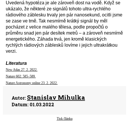
Uvedená hypotéza je ale zároveň dost na vodě. Když se
ukázalo, že některé ze signálů tohoto ultra-rychlého
rádiového záblesku trvaly jen pár nanosekund, ocitli jsme
se zase ve tmě. Tak nesmírně krátký signál by měl
pocházet z velice malého tělesa, podle propočtů o
průměru snad jen pár desítek metrů – a zároveň nesmírně
energetického. Záhada trvá, jen kromě klasických
rychlých rádiových záblesků lovíme i jejich ultrakrátkou
verzi.
Literatura
New Atlas 27. 2. 2022.
Nature 602: 585–589.
Nature Astronomy online 23. 2. 2022.
Stanislav Mihulka
Autor:
Datum:
01.03.2022
Tisk článku