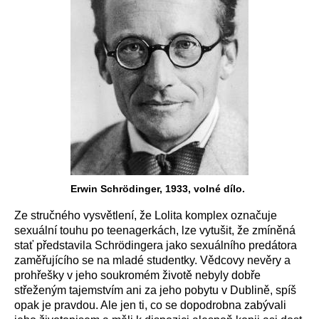
Erwin Schrödinger, 1933, volné dílo.
Ze stručného vysvětlení, že Lolita komplex označuje
sexuální touhu po teenagerkách, lze vytušit, že zmíněná
stať představila
Schrödingera j
ako sexuálního predátora
zaměřujícího se na mladé studentky. Vědcovy nevěry a
prohřešky v jeho soukromém životě nebyly dobře
střeženým tajemstvím ani za jeho pobytu v Dublině, spíš
opak je pravdou. Ale jen ti, co se dopodrobna zabývali