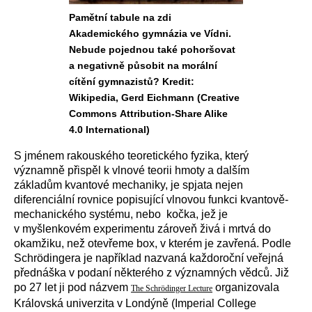
Pamětní tabule na zdi
Akademického gymnázia ve Vídni.
Nebude pojednou také pohoršovat
a negativně působit na morální
cítění gymnazistů? Kredit:
Wikipedia, Gerd Eichmann (Creative
Commons Attribution-Share Alike
4.0 International)
S jménem rakouského teoretického fyzika, který
významně přispěl k vlnové teorii hmoty a dalším
základům kvantové mechaniky, je spjata nejen
diferenciální rovnice popisující vlnovou funkci kvantově-
mechanického systému, nebo kočka, jež je
v myšlenkovém experimentu zároveň živá i mrtvá do
okamžiku, než otevřeme box, v kterém je zavřená. Podle
Schrödingera je například nazvaná každoroční veřejná
přednáška v podaní některého z významných vědců. Již
po 27 let ji pod názvem
organizovala
The Schrödinger Lecture
Královská univerzita v Londýně (Imperial College