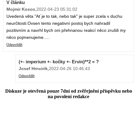
V článku
Mojmir Kosco
,
2022-04-23 05:31:02
Uvedená věta "Ať je to tak, nebo tak" je super zcela v duchu
neurčitosti.Ovsen tento negativní postoj bych nahradil
pozitivním a navrhl bych oni přehnanou reakcí něco zrušili my
něco pojmenujeme.....
Odpovědět
(+- imperium +- kočky +- Ervin)**2 = ?
Josef Hrncirik
,
2022-04-26 10:46:43
Odpovědět
Diskuze je otevřená pouze 7dní od zvěřejnění příspěvku nebo
na povolení redakce