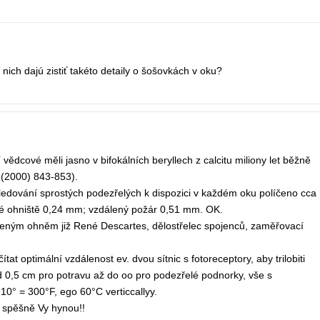
nich dajú zistiť takéto detaily o šošovkách v oku?
dcové měli jasno v bifokálních beryllech z calcitu miliony let běžně
 (2000) 843-853).
sledování sprostých podezřelých k dispozici v každém oku políčeno cca
ké ohniště 0,24 mm; vzdálený požár 0,51 mm. OK.
dáleným ohněm již René Descartes, dělostřelec spojenců, zaměřovací
t optimální vzdálenost ev. dvou sítnic s fotoreceptory, aby trilobiti
 od 0,5 cm pro potravu až do oo pro podezřelé podnorky, vše s
0° = 300°F, ego 60°C verticcallyy.
 spěšně Vy hynou!!