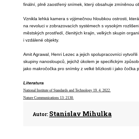
finální, plně zaostřený snímek, který obsahuje zmíněnou o
Vznikla lehká kamera s výjimečnou hloubkou ostrosti, která
na revoluci v zobrazovacích systémech s vysokým rozlišen
městských prostředí, členitých krajin, velkých skupin orga
i vzdálené objekty.
Amit Agrawal, Henri Lezec a jejich spolupracovníci vytvořil
skupiny nanosloupců, jejichž úkolem je specifickým způso
jako makročočka pro snímky z velké blízkosti i jako čočka p
Literatura
National Institute of Standards and Technology 19. 4. 2022.
Nature Communications 13: 2130.
Stanislav Mihulka
Autor: