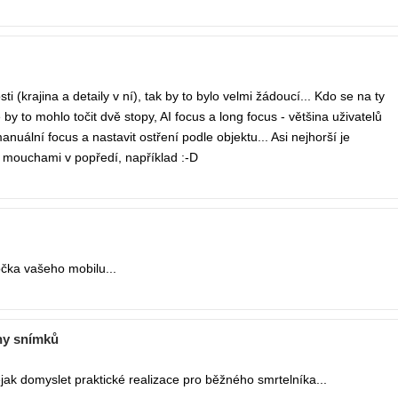
i (krajina a detaily v ní), tak by to bylo velmi žádoucí... Kdo se na ty
by to mohlo točit dvě stopy, AI focus a long focus - většina uživatelů
uální focus a nastavit ostření podle objektu... Asi nejhorší je
i mouchami v popředí, například :-D
očka vašeho mobilu...
iny snímků
 nějak domyslet praktické realizace pro běžného smrtelníka...