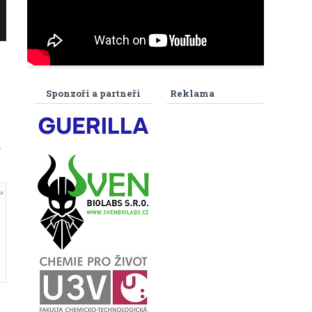
Sponzoři a partneři
Reklama
.