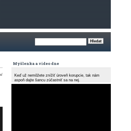
Myšlenka a video dne
ní
Keď už nemôžete znížiť úroveň korupcie, tak nám
aspoň dajte šancu zúčastniť sa na nej.