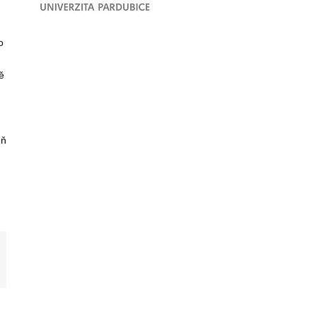
o
ě
eň