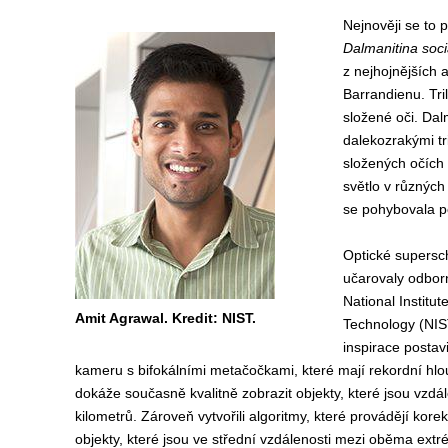
Nejnověji se to 
Dalmanitina soci
z nejhojnějších 
Barrandienu. Tril
složené oči. Dal
dalekozrakými tri
složených očích
světlo v různých
se pohybovala po
Optické supersc
učarovaly odbor
National Institu
Amit Agrawal. Kredit: NIST.
Technology (NIST
inspirace postav
kameru s bifokálními metačočkami, které mají rekordní hlo
dokáže současně kvalitně zobrazit objekty, které jsou vzdá
kilometrů. Zároveň vytvořili algoritmy, které provádějí korek
objekty, které jsou ve střední vzdálenosti mezi oběma extré