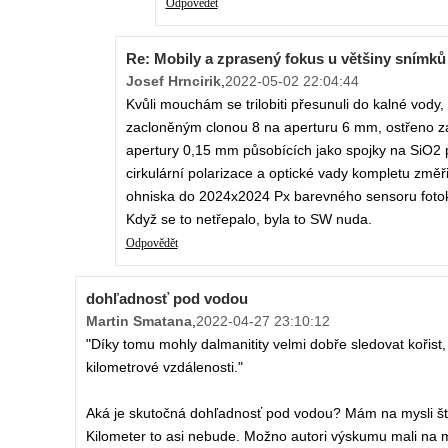
Odpovědět
Re: Mobily a zprasený fokus u většiny snímků
Josef Hrncirik
,
2022-05-02 22:04:44
Kvůli mouchám se trilobiti přesunuli do kalné vody, 
zacloněným clonou 8 na aperturu 6 mm, ostřeno za
apertury 0,15 mm působících jako spojky na SiO2 p
cirkulární polarizace a optické vady kompletu změři
ohniska do 2024x2024 Px barevného sensoru fotoka
Když se to netřepalo, byla to SW nuda.
Odpovědět
dohľadnosť pod vodou
Martin Smatana
,
2022-04-27 23:10:12
"Díky tomu mohly dalmanitity velmi dobře sledovat kořist,
kilometrové vzdálenosti."
Aká je skutočná dohľadnosť pod vodou? Mám na mysli št
Kilometer to asi nebude. Možno autori výskumu mali na my