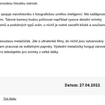
brovskou hloubku ostrosti.
 spojuje nanofotoniku s fotografickou umělou inteligencí. Má našlápnut
ím. Takové kamery budou pořizovat například vysoce detailní snímky
nismů a podobných typů scén, u nichž je nutné zaostřit blízké a současn
i soustavu metačoček. Jde o ultratenké filmy, do nichž jsou vytvarovány
bem pracovat se světelnými paprsky. Výslední metačočky fungují zárov
ro teleobjektiv pro snímky z velké dálky.
Datum:
27.04.2022
Tisk článku