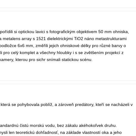
pořídili si optickou lavici s fotografickým objektivem 50 mm ohniska,
 metalens array s 1521 dielektrickými TiO2 náno metastrukturami
odložce 6x6 mm, změřili jejich ohniskové délky pro různé barvy o
li pro celý komplet a všechny hloubky i s se zvětšením projekcí z
mery, kterou pro sichr snímali statickou scénu.
 která se pohybovala poblíž, a zároveň predátory, kteří se nacházeli v
andardnú čistú morskú vodu, bez zákalu akéhokoľvek druhu.
sli len teoretickú dohľadnosť, na základe vlastností oka a jeho