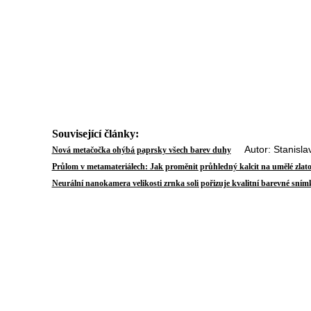
Související články:
Autor: Stanislav
Nová metačočka ohýbá paprsky všech barev duhy
Průlom v metamateriálech: Jak proměnit průhledný kalcit na umělé zlat
Neurální nanokamera velikosti zrnka soli pořizuje kvalitní barevné sním