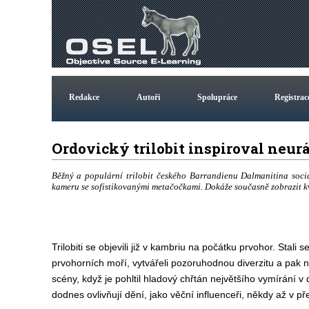
Redakce
Autoři
Spolupráce
Registrac
Ordovický trilobit inspiroval neur
Běžný a populární trilobit českého Barrandienu Dalmanitina soci
kameru se sofistikovanými metačočkami. Dokáže současně zobrazit kva
Trilobiti se objevili již v kambriu na počátku prvohor. Stali 
prvohorních moří, vytvářeli pozoruhodnou diverzitu a pak 
scény, když je pohltil hladový chřtán největšího vymírání v 
dodnes ovlivňují dění, jako věční influenceři, někdy až v p