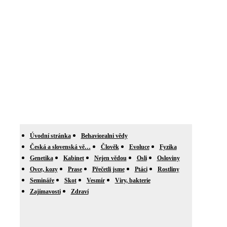
Úvodní stránka
Behavioralni vědy
Česká a slovenská vě…
Člověk
Evoluce
Fyzika
Genetika
Kabinet
Nejen vědou
Osli
Osloviny
Ovce, kozy
Prase
Přečetli jsme
Ptáci
Rostliny
Semináře
Skot
Vesmír
Viry, bakterie
Zajímavosti
Zdraví