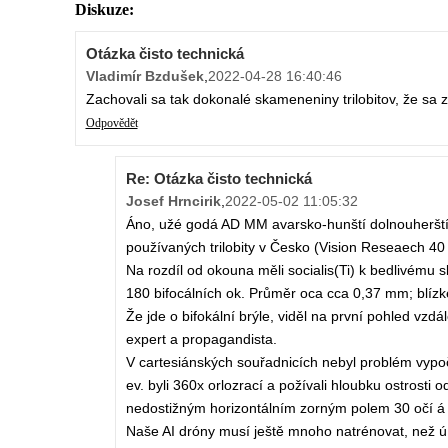
Diskuze:
Otázka čisto technická
Vladimír Bzdušek
,
2022-04-28 16:40:46
Zachovali sa tak dokonalé skameneniny trilobitov, že sa z 
Odpovědět
Re: Otázka čisto technická
Josef Hrncirik
,
2022-05-02 11:05:32
Áno, užé godá AD MM avarsko-hunští dolnouherští vě
používaných trilobity v Česko (Vision Reseaech 40
Na rozdíl od okouna měli socialis(Ti) k bedlivému 
180 bifocálních ok. Průměr oca cca 0,37 mm; blíz
Že jde o bifokální brýle, viděl na první pohled vz
expert a propagandista.
V cartesiánských souřadnicích nebyl problém vypočíta
ev. byli 360x orlozrací a požívali hloubku ostrosti
nedostižným horizontálním zorným polem 30 očí á 1
Naše AI dróny musí ještě mnoho natrénovat, než ú