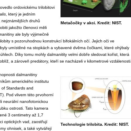
povedlo ordovickému trilobitovi
alis
, který je jedním
a nejznámějších druhů
Metačočky v akci.
Kredit: NIST
.
obiti jakožto členovci měli
manitiny ale byly výjimečně
lobity s pozoruhodnou konstrukcí bifokálních očí. Jejich oči ve
 byly umístěné na stopkách a vybavené dvěma čočkami, které ohýbaly
 úhlech. Díky tomu mohly dalmanitity velmi dobře sledovat kořist, která
blíž, a zároveň predátory, kteří se nacházeli v kilometrové vzdálenosti
hopnosti dalmanitiny
níkům amerického institutu
te of Standards and
). Pod vlivem této prvohorní
ili neurální nanofotonickou
ubku ostrosti. Tato kamera
lené 3 centimetry až 1,7
ci optických vad, zaostřují
Technologie trilobita. Kredit: NIST.
my ohnisek, a také vytvářejí