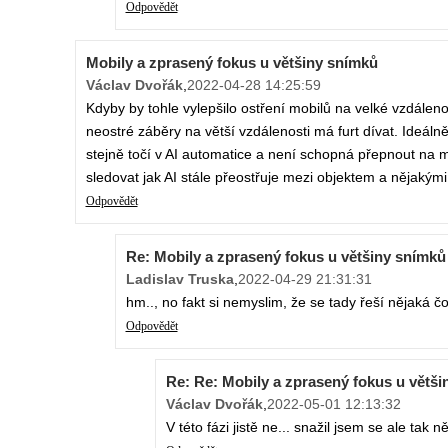
Odpovědět
Mobily a zprasený fokus u většiny snímků
Václav Dvořák
,
2022-04-28 14:25:59
Kdyby by tohle vylepšilo ostření mobilů na velké vzdálenost
neostré záběry na větší vzdálenosti má furt dívat. Ideálně 
stejně točí v AI automatice a není schopná přepnout na man
sledovat jak AI stále přeostřuje mezi objektem a nějakým
Odpovědět
Re: Mobily a zprasený fokus u většiny snímků
Ladislav Truska
,
2022-04-29 21:31:31
hm.., no fakt si nemyslim, že se tady řeší nějaká č
Odpovědět
Re: Re: Mobily a zprasený fokus u větš
Václav Dvořák
,
2022-05-01 12:13:32
V této fázi jistě ne... snažil jsem se ale tak