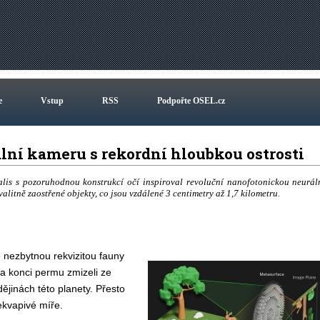
e
Vstup
RSS
Podpořte OSEL.cz
ální kameru s rekordní hloubkou ostrosti
alis s pozoruhodnou konstrukcí očí inspiroval revoluční nanofotonickou neurál
litně zaostřené objekty, co jsou vzdálené 3 centimetry až 1,7 kilometru.
se nezbytnou rekvizitou fauny
na konci permu zmizeli ze
dějinách této planety. Přesto
řekvapivé míře.