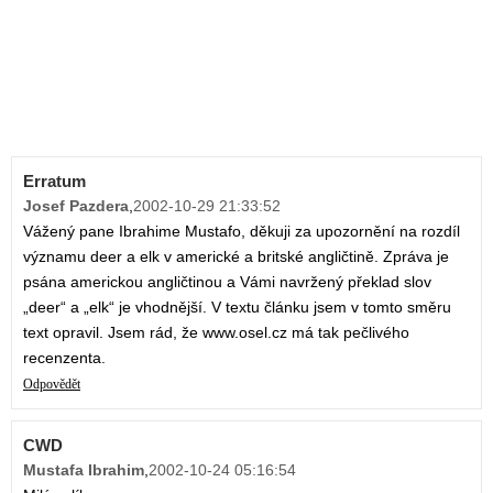
Erratum
Josef Pazdera
,
2002-10-29 21:33:52
Vážený pane Ibrahime Mustafo, děkuji za upozornění na rozdíl
významu deer a elk v americké a britské angličtině. Zpráva je
psána americkou angličtinou a Vámi navržený překlad slov
„deer“ a „elk“ je vhodnější. V textu článku jsem v tomto směru
text opravil. Jsem rád, že www.osel.cz má tak pečlivého
recenzenta.
Odpovědět
CWD
Mustafa Ibrahim
,
2002-10-24 05:16:54