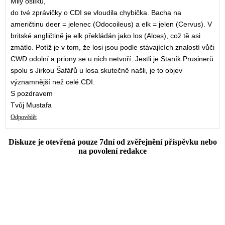
Milý oslíku,
do tvé zprávičky o CDI se vloudila chybička. Bacha na
američtinu deer = jelenec (Odocoileus) a elk = jelen (Cervus). V
britské angličtině je elk překládán jako los (Alces), což tě asi
zmátlo. Potíž je v tom, že losi jsou podle stávajících znalostí vůči
CWD odolní a priony se u nich netvoří. Jestli je Staník Prusinerů
spolu s Jirkou Šafářů u losa skutečně našli, je to objev
významnější než celé CDI.
S pozdravem
Tvůj Mustafa
Odpovědět
Diskuze je otevřená pouze 7dní od zvěřejnění příspěvku nebo
na povolení redakce