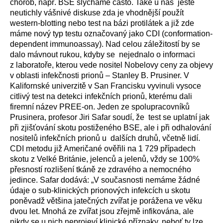
chorob, např. BSE slýcháme často. Také u nás
ještě
neutichly vášnivé diskuse zda je vhodnější použít
western-blotting nebo test na bázi protilátek a již zde
máme nový typ testu označovaný jako CDI (conformation-
dependent immunoassay). Nad celou záležitostí by se
dalo mávnout rukou, kdyby se
nejednalo o informaci
z laboratoře, kterou vede nositel Nobelovy ceny za objevy
v oblasti infekčnosti prionů – Stanley B. Prusiner. V
Kalifornské univerzitě v San Francisku vyvinuli vysoce
citlivý test na detekci infekčních prionů, kterému dali
firemní název PREE-on. Jeden ze spolupracovníků
Prusinera, profesor Jiri Safar soudí, že
test se uplatní jak
při zjišťování skotu postiženého BSE, ale i při odhalování
nositelů infekčních prionů u
dalších druhů, včetně lidí.
CDI metodu již Američané ověřili na 1 729 případech
skotu z Velké Británie, jelenců a jelenů, vždy se 100%
přesností rozlišení tkáně ze zdravého a nemocného
jedince. Safar dodává: „V současnosti nemáme žádné
údaje o sub-klinických prionových infekcích u skotu
poněvadž většina jatečných zvířat je porážena ve věku
dvou let. Mnohá ze zvířat jsou zřejmě infikována, ale
nikdy se u nich neprojeví klinické příznaky, neboť ty lze