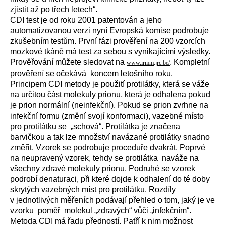
zjistit až po třech letech“.
CDI test je od roku 2001 patentován a jeho
automatizovanou verzi nyní Evropská komise podrobuje
zkušebním testům. První fázi prověření na 200 vzorcích
mozkové tkáně má test za sebou s vynikajícími výsledky.
Prověřování můžete sledovat na
. Kompletní
www.irmm.jrc.be/
prověření se očekává
koncem letošního roku.
Principem CDI metody je použití protilátky, která se váže
na určitou část molekuly prionu, která je odhalena pokud
je prion normální (neinfekční). Pokud se prion zvrhne na
infekční formu (změní svojí konformaci), vazebné místo
pro protilátku se
„schová“. Protilátka je značena
barvičkou a tak lze množství navázané protilátky snadno
změřit. Vzorek se podrobuje proceduře dvakrát. Poprvé
na neupravený vzorek, tehdy se protilátka
naváže na
všechny zdravé molekuly prionu. Podruhé se vzorek
podrobí denaturaci, při které dojde k odhalení do té doby
skrytých vazebných míst pro protilátku. Rozdíly
v jednotlivých měřeních podávají přehled o tom, jaký je ve
vzorku
poměř
molekul „zdravých“ vůči „infekčním“.
Metoda CDI má řadu předností. Patří k nim možnost