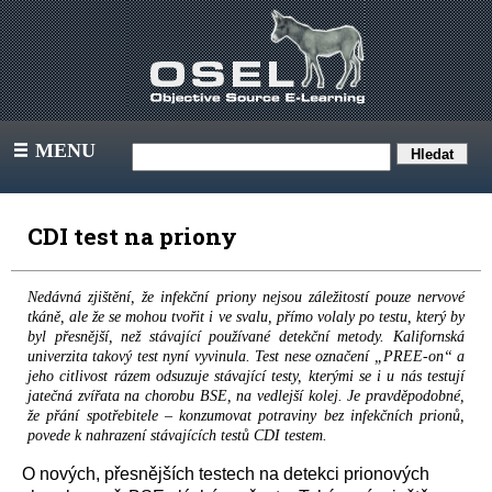
MENU
III
CDI test na priony
Nedávná zjištění, že infekční priony nejsou záležitostí pouze nervové
tkáně, ale že se mohou tvořit i ve svalu, přímo volaly po testu, který by
byl přesnější, než stávající používané detekční metody. Kalifornská
univerzita takový test nyní vyvinula. Test nese označení „PREE-on“ a
jeho citlivost rázem odsuzuje stávající testy, kterými se i u nás testují
jatečná zvířata na chorobu BSE, na vedlejší kolej. Je pravděpodobné,
že přání spotřebitele – konzumovat potraviny bez infekčních prionů,
povede k nahrazení stávajících testů CDI testem.
O nových, přesnějších testech na detekci prionových