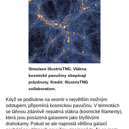
Simulace IllustrisTNG. Vlákna
kosmické pavučiny obepínají
prázdnoty. Kredit: IllustrisTNG
collaboration.
Když se podíváme na vesmír s největším možným
odstupem, připomíná kosmickou pavučinu. V temnotách
se táhnou zdánlivě nepatrná vlákna (kosmické filamenty),
která jsou posázená galaxiemi jako blyštivými
drahokamy. Pokud se ale naprostá většina galaxií