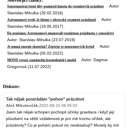
Související články:
Autor:
Supermasivní černé díry pumpují hmotu do vesmírných prázdnot
Stanislav Mihulka (26.02.2016)
Autor:
Astronomové tvrdí, že žijeme v obrovské vesmírné prázdnotě
Stanislav Mihulka (18.06.2017)
Do neznáma: Astronomové zmapovali vesmírnou prázdnotu v sousedství
Autor: Stanislav Mihulka (23.07.2019)
Autor:
Je temná energie skutečná? Zeptejte se neutronových hvězd
Stanislav Mihulka (05.03.2022)
Autor: Dagmar
MOND versus standardní kosmologický model
Gregorová (11.07.2022)
Diskuze:
Tak nějak postrádám "pohon" prázdnot
Aleš Mikulenčák
,
2022-08-15 06:05:02
Jsem tak nějak schopen pochopit účinky gravitace i když její
působení na větší vzdálenosti je pro mě trochu oříšek, ale
prázdnoty? Co je pohání pokud nic neobsahují? Musely by mít