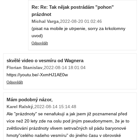
Re: Re: Tak nějak postrádám "pohon"
prázdnot
Michal Varga
,
2022-08-20 01:02:46
(pisat na mobile je utrpenie, sorry za krkolomny
uvod)
Odpovědět
skvělé video o vesmíru od Wagnera
Florian Stanislav
,
2022-08-14 18:01:04
https://youtu.be/-XxmHJ1AE0w
Odpovědět
Mám podobný názor,
Karel Ralský
,
2022-08-14 15:14:48
Ale "prázdnoty" se nenafukují a jak jsem již poznamenal před
více než 20 lety zde na oslu pod jiným pseudonymem, že je to
zvětšování prázdnoty vlivem setrvačných sil pádu baryonové
hmoty"celého našeho vesmíru" do jiného času v obrovské