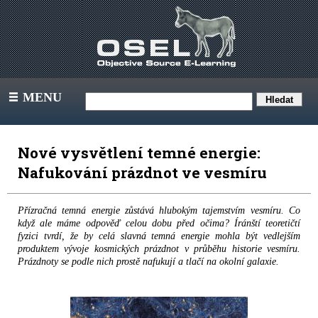
MENU
III
Nové vysvětlení temné energie:
Nafukování prázdnot ve vesmíru
Přízračná temná energie zůstává hlubokým tajemstvím vesmíru. Co
když ale máme odpověď celou dobu před očima? Íránští teoretičtí
fyzici tvrdí, že by celá slavná temná energie mohla být vedlejším
produktem vývoje kosmických prázdnot v průběhu historie vesmíru.
Prázdnoty se podle nich prostě nafukují a tlačí na okolní galaxie.