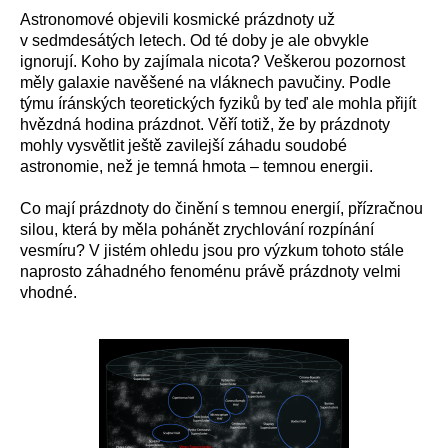
Astronomové objevili kosmické prázdnoty už
v sedmdesátých letech. Od té doby je ale obvykle
ignorují. Koho by zajímala nicota? Veškerou pozornost
měly galaxie navěšené na vláknech pavučiny. Podle
týmu íránských teoretických fyziků by teď ale mohla přijít
hvězdná hodina prázdnot. Věří totiž, že by prázdnoty
mohly vysvětlit ještě zavilejší záhadu soudobé
astronomie, než je temná hmota – temnou energii.
Co mají prázdnoty do činění s temnou energií, přízračnou
silou, která by měla pohánět zrychlování rozpínání
vesmíru? V jistém ohledu jsou pro výzkum tohoto stále
naprosto záhadného fenoménu právě prázdnoty velmi
vhodné.