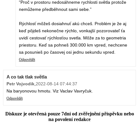
“Proč v prostoru nedosáhneme rychlosti světla protože
nemůžeme předběhnout sami sebe.”
Rýchlosť môžeš dosiahnuť akú chceš. Problém je že aj
keď pôjdeš nekonečne rýchlo, vonkajší pozorovateľ ťa
uvidí cestovať rýchlosťou svetla. Môže za to geometria
priestoru. Keď sa pohneš 300.000 km vpred, nechcene
sa posunieš po časovej osi jednu sekundu vpred.
Odpovědět
A co tak tlak světla
Petr Vojvodik
,
2022-08-14 07:44:37
Na baryonovou hmotu. Viz Vaclav Vavryčuk.
Odpovědět
Diskuze je otevřená pouze 7dní od zvěřejnění příspěvku nebo
na povolení redakce