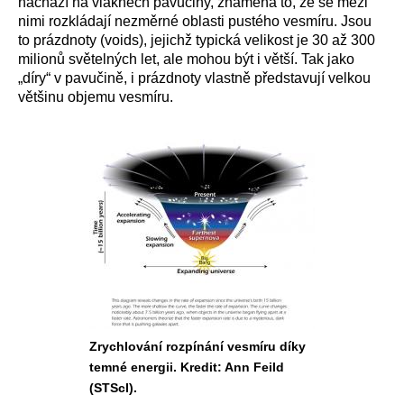
nachází na vláknech pavučiny, znamená to, že se mezi
nimi rozkládají nezměrné oblasti pustého vesmíru. Jsou
to prázdnoty (voids), jejichž typická velikost je 30 až 300
milionů světelných let, ale mohou být i větší. Tak jako
„díry“ v pavučině, i prázdnoty vlastně představují velkou
většinu objemu vesmíru.
Zrychlování rozpínání vesmíru díky
temné energii. Kredit: Ann Feild
(STScI).