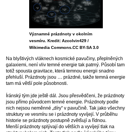
Významné prázdnoty v okolním
vesmíru. Kredit: Azcolvin429 /
Wikimedia Commons.CC BY-SA 3.0
Na blyštivých vláknech kosmické pavučiny, přeplněných
galaxiemi, není vliv temné energie tak patrný. Působí tam
totiž spousta gravitace, která temnou energii snadno
přehluší. Prázdnoty jsou … prázdné, takže temná energie
tam má větší pole působnosti.
Íránský tým jde ještě dál. Jsou přesvědčeni, že prázdnoty
jsou přímo původcem temné energie. Prázdnoty podle
nich nejsou neměnné „díry“ v pavučině. Tak jako všechny
struktury ve vesmíru se i prázdnoty vyvíjejí. V průběhu
historie se prázdnoty postupně zvětšují a řídnou.
Menší prázdnoty splývají do větších a vyvíjejí tlak na