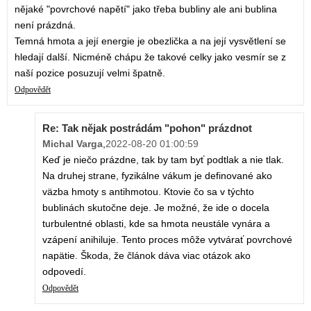
nějaké "povrchové napětí" jako třeba bubliny ale ani bublina
není prázdná.
Temná hmota a její energie je obezlička a na její vysvětlení se
hledají další. Nicméně chápu že takové celky jako vesmír se z
naší pozice posuzují velmi špatně.
Odpovědět
Re: Tak nějak postrádám "pohon" prázdnot
Michal Varga
,
2022-08-20 01:00:59
Keď je niečo prázdne, tak by tam byť podtlak a nie tlak.
Na druhej strane, fyzikálne vákum je definované ako
väzba hmoty s antihmotou. Ktovie čo sa v týchto
bublinách skutočne deje. Je možné, že ide o docela
turbulentné oblasti, kde sa hmota neustále vynára a
vzápení anihiluje. Tento proces môže vytvárať povrchové
napätie. Škoda, že článok dáva viac otázok ako
odpovedí.
Odpovědět