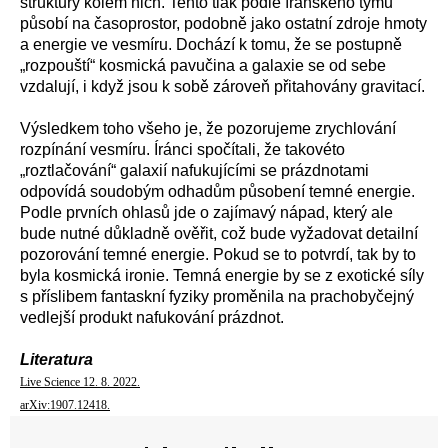
struktury kolem nich. Tento tlak podle íránského týmu
působí na časoprostor, podobně jako ostatní zdroje hmoty
a energie ve vesmíru. Dochází k tomu, že se postupně
„rozpouští“ kosmická pavučina a galaxie se od sebe
vzdalují, i když jsou k sobě zároveň přitahovány gravitací.
Výsledkem toho všeho je, že pozorujeme zrychlování
rozpínání vesmíru. Íránci spočítali, že takovéto
„roztlačování“ galaxií nafukujícími se prázdnotami
odpovídá soudobým odhadům působení temné energie.
Podle prvních ohlasů jde o zajímavý nápad, který ale
bude nutné důkladně ověřit, což bude vyžadovat detailní
pozorování temné energie. Pokud se to potvrdí, tak by to
byla kosmická ironie. Temná energie by se z exotické síly
s příslibem fantaskní fyziky proměnila na prachobyčejný
vedlejší produkt nafukování prázdnot.
Literatura
Live Science 12. 8. 2022.
arXiv:1907.12418.