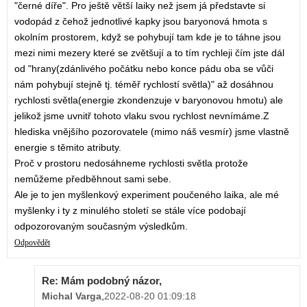
"černé díře". Pro ještě větší laiky než jsem já představte si
vodopád z čehož jednotlivé kapky jsou baryonová hmota s
okolním prostorem, když se pohybují tam kde je to táhne jsou
mezi nimi mezery které se zvětšují a to tím rychleji čím jste dál
od "hrany(zdánlivého počátku nebo konce pádu oba se vůči
nám pohybují stejně tj. téměř rychlostí světla)" až dosáhnou
rychlosti světla(energie zkondenzuje v baryonovou hmotu) ale
jelikož jsme uvnitř tohoto vlaku svou rychlost nevnímáme.Z
hlediska vnějšího pozorovatele (mimo náš vesmír) jsme vlastně
energie s těmito atributy.
Proč v prostoru nedosáhneme rychlosti světla protože
nemůžeme předběhnout sami sebe.
Ale je to jen myšlenkový experiment poučeného laika, ale mé
myšlenky i ty z minulého století se stále více podobají
odpozorovaným současným výsledkům.
Odpovědět
Re: Mám podobný názor,
Michal Varga
,
2022-08-20 01:09:18