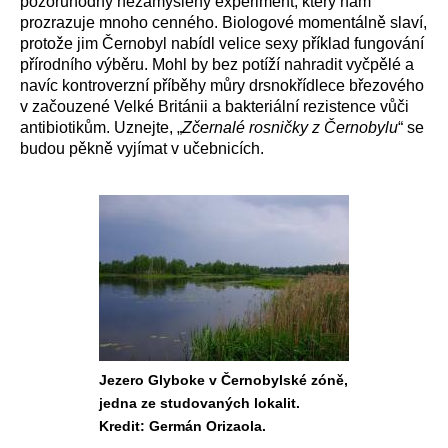
pozoruhodný nezamýšlený experiment, který nám
prozrazuje mnoho cenného. Biologové momentálně slaví,
protože jim Černobyl nabídl velice sexy příklad fungování
přírodního výběru. Mohl by bez potíží nahradit vyčpělé a
navíc kontroverzní příběhy můry drsnokřídlece březového
v začouzené Velké Británii a bakteriální rezistence vůči
antibiotikům. Uznejte, „
Zčernalé rosničky z Černobylu
“ se
budou pěkně vyjímat v učebnicích.
Jezero Glyboke v Černobylské zóně,
jedna ze studovaných lokalit.
Kredit: Germán Orizaola.