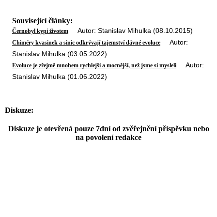
Související články:
Autor: Stanislav Mihulka (08.10.2015)
Černobyl kypí životem
Autor:
Chiméry kvasinek a sinic odkrývají tajemství dávné evoluce
Stanislav Mihulka (03.05.2022)
Autor:
Evoluce je zřejmě mnohem rychlejší a mocnější, než jsme si mysleli
Stanislav Mihulka (01.06.2022)
Diskuze:
Diskuze je otevřená pouze 7dní od zvěřejnění příspěvku nebo
na povolení redakce