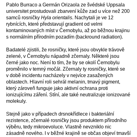
Pablo Burraco a Germán Orizaola ze švédské Uppsala
universitet prostudovali zbarvení kůže zad u více než 200
samců rosničky
Hyla orientalis
. Nachytali je ve 12
rybnících, které představují gradient od velmi
kontaminovaných míst v Černobylu, až po běžnou krajinu
s normálním přírodním pozadím (backround radiation).
Badatelé zjistili, že rosničky, které jsou obvykle trávově
zelené, v Černobylu nápadně zčernaly. Některé jsou
černé jako noc. Není to tím, že by se okolí Černobylu
proměnilo v temný močál. Zčernaly ty rosničky, které se
v době incidentu nacházely v nejvíce zasažených
oblastech. Hlavní roli sehrál melanin, tmavý pigment,
který zároveň funguje jako aktivní ochrana proti
ionizujícímu záření. Stíní, ale také neutralizuje ionizované
molekuly.
Stejně jako v případech drsnokřídlece i bakteriální
rezistence, zčernalé rosničky jsou produktem přírodního
výběru, tedy mikroevoluce. Vlastně nevzniklo nic
zásadně nového. I v běžné krajině se občas objeví tmavší