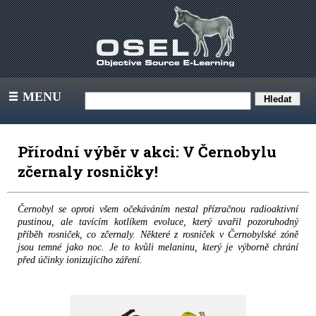
MENU
III
Přírodní výběr v akci: V Černobylu
zčernaly rosničky!
Černobyl se oproti všem očekáváním nestal přízračnou radioaktivní
pustinou, ale tavícím kotlíkem evoluce, který uvařil pozoruhodný
příběh rosniček, co zčernaly. Některé z rosniček v Černobylské zóně
jsou temné jako noc. Je to kvůli melaninu, který je výborně chrání
před účinky ionizujícího záření.