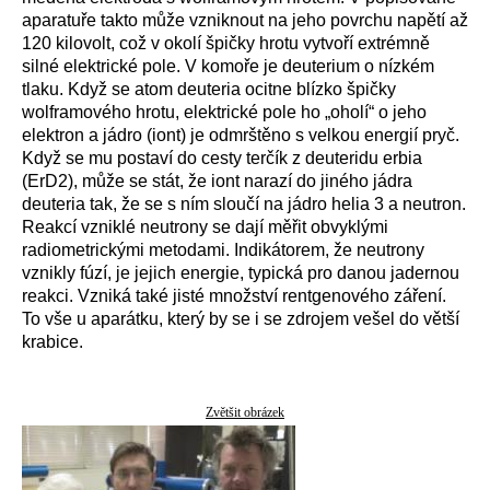
aparatuře takto může vzniknout na jeho povrchu napětí až
120 kilovolt, což v okolí špičky hrotu vytvoří extrémně
silné elektrické pole. V komoře je deuterium o nízkém
tlaku. Když se atom deuteria ocitne blízko špičky
wolframového hrotu, elektrické pole ho „oholí“ o jeho
elektron a jádro (iont) je odmrštěno s velkou energií pryč.
Když se mu postaví do cesty terčík z deuteridu erbia
(ErD2), může se stát, že iont narazí do jiného jádra
deuteria tak, že se s ním sloučí na jádro helia 3 a neutron.
Reakcí vzniklé neutrony se dají měřit obvyklými
radiometrickými metodami. Indikátorem, že neutrony
vznikly fúzí, je jejich energie, typická pro danou jadernou
reakci. Vzniká také jisté množství rentgenového záření.
To vše u aparátku, který by se i se zdrojem vešel do větší
krabice.
Zvětšit obrázek