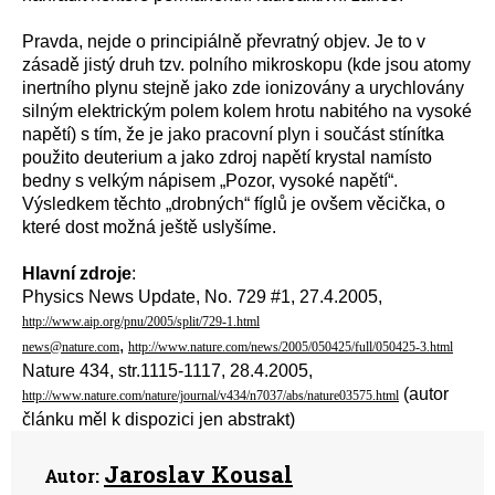
Pravda, nejde o principiálně převratný objev. Je to v
zásadě jistý druh tzv. polního mikroskopu (kde jsou atomy
inertního plynu stejně jako zde ionizovány a urychlovány
silným elektrickým polem kolem hrotu nabitého na vysoké
napětí) s tím, že je jako pracovní plyn i součást stínítka
použito deuterium a jako zdroj napětí krystal namísto
bedny s velkým nápisem „Pozor, vysoké napětí“.
Výsledkem těchto „drobných“ fíglů je ovšem věcička, o
které dost možná ještě uslyšíme.
Hlavní zdroje
:
Physics News Update, No. 729 #1, 27.4.2005,
http://www.aip.org/pnu/2005/split/729-1.html
,
news@nature.com
http://www.nature.com/news/2005/050425/full/050425-3.html
Nature 434, str.1115-1117, 28.4.2005,
(autor
http://www.nature.com/nature/journal/v434/n7037/abs/nature03575.html
článku měl k dispozici jen abstrakt)
Jaroslav Kousal
Autor: