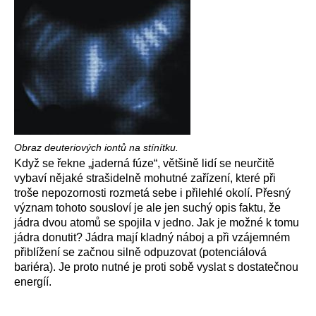
Obraz deuteriových iontů na stínítku.
Když se řekne „jaderná fúze“, většině lidí se neurčitě
vybaví nějaké strašidelně mohutné zařízení, které při
troše nepozornosti rozmetá sebe i přilehlé okolí. Přesný
význam tohoto sousloví je ale jen suchý opis faktu, že
jádra dvou atomů se spojila v jedno. Jak je možné k tomu
jádra donutit? Jádra mají kladný náboj a při vzájemném
přiblížení se začnou silně odpuzovat (potenciálová
bariéra). Je proto nutné je proti sobě vyslat s dostatečnou
energíí.