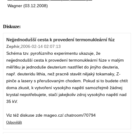
Wagner (03.12.2008)
Diskuze:
Nejjednodušší cesta k provedení termonukleární fúz
Zephir
,
2006-02-14 02:07:13
Schéma tzv. pyrofúzního experimentu ukazuje, že
nejjednodušší cesta k provedení termonukleární fúze v malým
měřítku je jednoduše deuterium nastřílet do jinýho deuteria,
např. deuteridu lithia, než pracně stavět nějaký tokamaky, Z-
pinče a lasery s přerušovaným chodem. Pokud si to budete chtít
doma zkusit, k vytvoření vysokýho napětí samozřejmě žádnej
krystal nepotřebujete, stačí jakejkoliv zdroj vysokýho napětí nad
35 kV.
Viz též diskuse zde mageo.cz/.chatroom/70794
Odpovědět