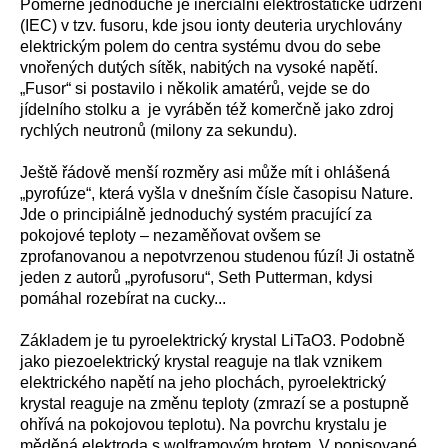
Poměrně jednoduché je inerciální elektrostatické udržení
(IEC) v tzv. fusoru, kde jsou ionty deuteria urychlovány
elektrickým polem do centra systému dvou do sebe
vnořených dutých sítěk, nabitých na vysoké napětí.
„Fusor“ si postavilo i několik amatérů, vejde se do
jídelního stolku a je vyráběn též komerčně jako zdroj
rychlých neutronů (milony za sekundu).
Ještě řádově menší rozměry asi může mít i ohlášená
„pyrofúze“, která vyšla v dnešním čísle časopisu Nature.
Jde o principiálně jednoduchý systém pracující za
pokojové teploty – nezaměňovat ovšem se
zprofanovanou a nepotvrzenou studenou fúzí! Ji ostatně
jeden z autorů „pyrofusoru“, Seth Putterman, kdysi
pomáhal rozebírat na cucky...
Základem je tu pyroelektrický krystal LiTaO3. Podobně
jako piezoelektrický krystal reaguje na tlak vznikem
elektrického napětí na jeho plochách, pyroelektrický
krystal reaguje na změnu teploty (zmrazí se a postupně
ohřívá na pokojovou teplotu). Na povrchu krystalu je
měděná elektroda s wolframovým hrotem. V popisované