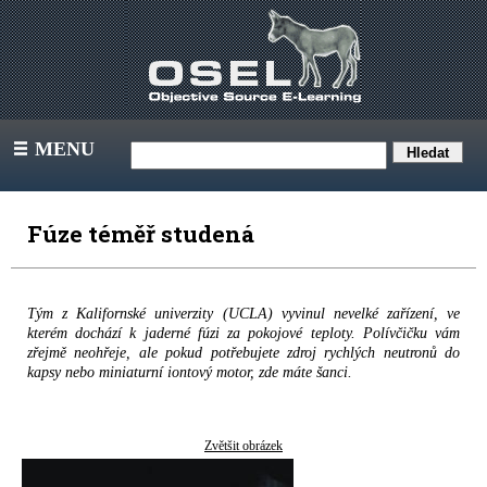
MENU
III
Fúze téměř studená
Tým z Kalifornské univerzity (UCLA) vyvinul nevelké zařízení, ve
kterém dochází k jaderné fúzi za pokojové teploty. Polívčičku vám
zřejmě neohřeje, ale pokud potřebujete zdroj rychlých neutronů do
kapsy nebo miniaturní iontový motor, zde máte šanci.
Zvětšit obrázek