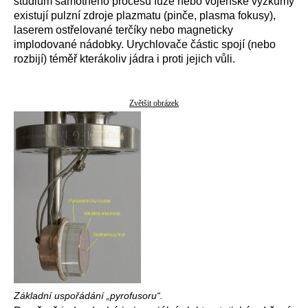
studium samotného procesu fúze nebo vojenské výzkumy
existují pulzní zdroje plazmatu (pinče, plasma fokusy),
laserem ostřelované terčíky nebo magneticky
implodované nádobky. Urychlovače částic spojí (nebo
rozbijí) téměř kterákoliv jádra i proti jejich vůli.
Zvětšit obrázek
Základní uspořádání „pyrofusoru“.