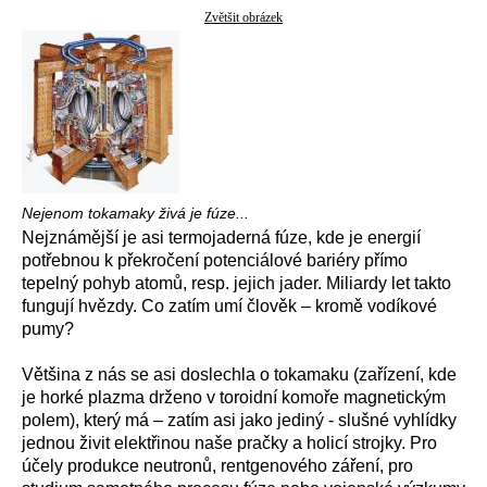
Zvětšit obrázek
Nejenom tokamaky živá je fúze...
Nejznámější je asi termojaderná fúze, kde je energií
potřebnou k překročení potenciálové bariéry přímo
tepelný pohyb atomů, resp. jejich jader. Miliardy let takto
fungují hvězdy. Co zatím umí člověk – kromě vodíkové
pumy?
Většina z nás se asi doslechla o tokamaku (zařízení, kde
je horké plazma drženo v toroidní komoře magnetickým
polem), který má – zatím asi jako jediný - slušné vyhlídky
jednou živit elektřinou naše pračky a holicí strojky. Pro
účely produkce neutronů, rentgenového záření, pro