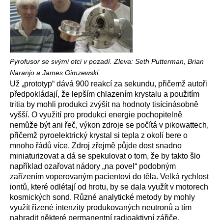
Pyrofusor se svými otci v pozadí. Zleva: Seth Putterman, Brian
Naranjo a James Gimzewski.
Už „prototyp“ dává 900 reakcí za sekundu, přičemž autoři
předpokládají, že lepším chlazením krystalu a použitím
tritia by mohli produkci zvýšit na hodnoty tisícinásobně
vyšší. O využití pro produkci energie pochopitelně
nemůže být ani řeč, výkon zdroje se počítá v pikowattech,
přičemž pyroelektrický krystal si tepla z okolí bere o
mnoho řádů více. Zdroj zřejmě půjde dost snadno
miniaturizovat a dá se spekulovat o tom, že by takto šlo
například ozařovat nádory „na povel“ podobným
zařízením voperovaným pacientovi do těla. Velká rychlost
iontů, které odlétají od hrotu, by se dala využít v motorech
kosmických sond. Různé analytické metody by mohly
využít řízené intenzity produkovaných neutronů a tím
nahradit některé permanentní radioaktivní zářiče.