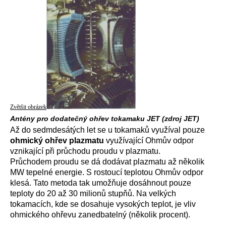
Zvětšit obrázek
Antény pro dodatečný ohřev tokamaku JET (zdroj JET)
Až do sedmdesátých let se u tokamaků využíval pouze
ohmický ohřev plazmatu
využívající Ohmův odpor
vznikající při průchodu proudu v plazmatu.
Průchodem proudu se dá dodávat plazmatu až několik
MW tepelné energie. S rostoucí teplotou Ohmův odpor
klesá. Tato metoda tak umožňuje dosáhnout pouze
teploty do 20 až 30 milionů stupňů. Na velkých
tokamacích, kde se dosahuje vysokých teplot, je vliv
ohmického ohřevu zanedbatelný (několik procent).