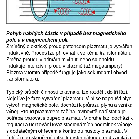
Pohyb nabitých částic v případě bez magnetického
pole a v magnetickém poli.
Zmíněný elektrický proud prstencem plazmatu je vytvářen
induktivně. Proces lze přirovnat k velkému transformátoru.
Změna proudu v primárním vinutí nebo solenoidu
indukuje intenzivní proud v plazmě (až megaampéry).
Plazma v tomto případě funguje jako sekundární obvod
transformátoru.
Typický průběh činnosti tokamaku lze rozdělit do tří fází.
Nejdříve je fáze vytváření plazmatu. V ní se napouští plyn,
vytvoří magnetické pole, dochází k průrazu plynu a vzniká
výboj. Proud plazmatem začíná lavinovitě narůstat a je
potřeba tvarovat sloupec plazmatu. V druhé fázi dochází k
regulaci a udržování kvazistacionárních podmínek výboje
s dodatečným ohřevem a kontrolou hustoty plazmatu. V
třetí fázi po skončení pulsu transformátoru proud zaniká a