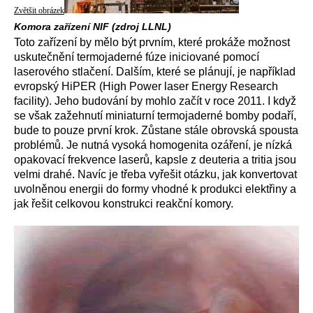
Zvětšit obrázek
Komora zařízení NIF (zdroj LLNL)
Toto zařízení by mělo být prvním, které prokáže možnost
uskutečnění termojaderné fúze iniciované pomocí
laserového stlačení. Dalším, které se plánují, je například
evropský HiPER (High Power laser Energy Research
facility). Jeho budování by mohlo začít v roce 2011. I když
se však zažehnutí miniaturní termojaderné bomby podaří,
bude to pouze první krok. Zůstane stále obrovská spousta
problémů. Je nutná vysoká homogenita ozáření, je nízká
opakovací frekvence laserů, kapsle z deuteria a tritia jsou
velmi drahé. Navíc je třeba vyřešit otázku, jak konvertovat
uvolněnou energii do formy vhodné k produkci elektřiny a
jak řešit celkovou konstrukci reakční komory.