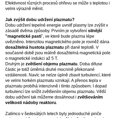
Efektivnost různých procesů ohřevu se může s teplotou i
velmi výrazně měnit.
Jak zvýšit dobu udržení plazmatu?
Dobu udržení tepelné energie uvnitř plasmy lze zvýšit v
zásadě dvěma způsoby. Prvním je vytvoření
silnější
"magnetické pasti
", ve které bude plazma lépe
uvězněno. Intenzitou magnetického pole je rovněž dána
dosažitelná hustota plazmatu
při dané teplotě. V
současné době jsou reálně dosažitelná magnetická pole
o magnetické indukci až 5 T.
Druhým je
zvětšení objemu plazmatu
. Doba difuse
částic je totiž úměrná druhé mocnině překonané
vzdálenosti. Navíc se nelze úplně zbavit turbulencí, které
ve velmi horkém plazmatu vznikají. A přenos tepla v
plazmatu probíhá intenzivně i tímto způsobem. I dopad
turbulencí lze snížit zvětšením objemu plazmatu. Větší
dobu udržení tak můžeme dosáhnout i
zvětšováním
velikosti nádoby reaktoru
.
Zatímco v šedesátých letech byly jednoduché pinče