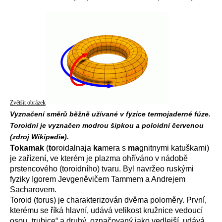
Zvětšit obrázek
Vyznačení směrů běžně užívané v fyzice termojaderné fúze.
Toroidní je vyznačen modrou šipkou a poloidní červenou
(zdroj Wikipedie).
Tokamak
(
to
roidalnaja
ka
mera s
ma
gnitnymi katuškami)
je zařízení, ve kterém je plazma ohříváno v nádobě
prstencového (toroidního) tvaru. Byl navržeo ruskými
fyziky Igorem Jevgeněvičem Tammem a Andrejem
Sacharovem.
Toroid (torus) je charakterizován dvěma poloměry. První,
kterému se říká hlavní, udává velikost kružnice vedoucí
osou „trubice“ a druhý, označovaný jako vedlejší, udává