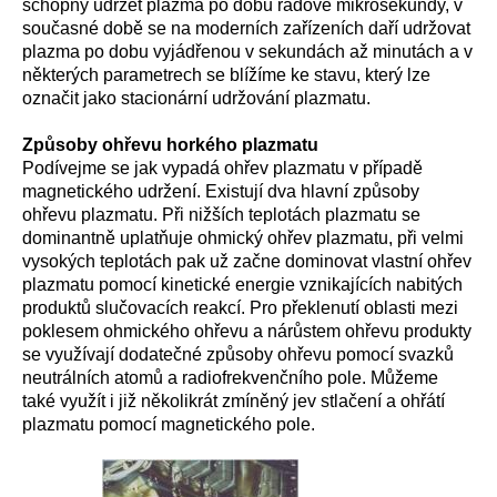
schopny udržet plazma po dobu řádově mikrosekundy, v
současné době se na moderních zařízeních daří udržovat
plazma po dobu vyjádřenou v sekundách až minutách a v
některých parametrech se blížíme ke stavu, který lze
označit jako stacionární udržování plazmatu.
Způsoby ohřevu horkého plazmatu
Podívejme se jak vypadá ohřev plazmatu v případě
magnetického udržení. Existují dva hlavní způsoby
ohřevu plazmatu. Při nižších teplotách plazmatu se
dominantně uplatňuje ohmický ohřev plazmatu, při velmi
vysokých teplotách pak už začne dominovat vlastní ohřev
plazmatu pomocí kinetické energie vznikajících nabitých
produktů slučovacích reakcí. Pro překlenutí oblasti mezi
poklesem ohmického ohřevu a nárůstem ohřevu produkty
se využívají dodatečné způsoby ohřevu pomocí svazků
neutrálních atomů a radiofrekvenčního pole. Můžeme
také využít i již několikrát zmíněný jev stlačení a ohřátí
plazmatu pomocí magnetického pole.