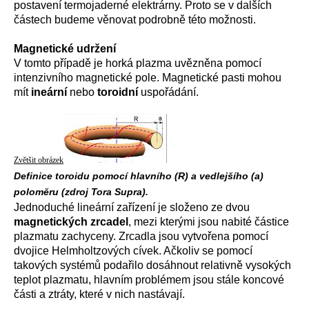
postavení termojaderné elektrárny. Proto se v dalších
částech budeme věnovat podrobně této možnosti.
Magnetické udržení
V tomto případě je horká plazma uvězněna pomocí
intenzivního magnetické pole. Magnetické pasti mohou
mít
ineární
nebo
toroidní
uspořádání.
Zvětšit obrázek
Definice toroidu pomocí hlavního (R) a vedlejšího (a)
poloměru (zdroj Tora Supra).
Jednoduché lineární zařízení je složeno ze dvou
magnetických zrcadel
, mezi kterými jsou nabité částice
plazmatu zachyceny. Zrcadla jsou vytvořena pomocí
dvojice Helmholtzových cívek. Ačkoliv se pomocí
takových systémů podařilo dosáhnout relativně vysokých
teplot plazmatu, hlavním problémem jsou stále koncové
části a ztráty, které v nich nastávají.