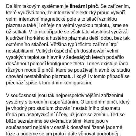
Dalším takovým systémem je
lineární pinč
. Se zařízením,
které využívá toho, že intenzivní elektrický proud vytvoří
velmi intenzivní magnetické pole a to stlačí vzniklou
plazmu a také ji ohřeje na velmi vysokou teplotu, jsme se
už setkali. V tomto případě se však tato vlastnost využívá
k udržení horkého a hustého plazmatu delší dobu, bez tak
extrémního stlačení. Většina typů těchto zařízení trpí
nestabilitami. Velkých úspěchů při dosahování velmi
vysokých teplot se hlavně v šedesátých letech podařilo
dosáhnout pomocí konfigurace theta. I dnes existuje řada
různých modelů pinčů, které se používají hlavně ke studiu
chování nestabilního plazmatu. I když i v tomto případě se
přechází spíše k toroidním konfiguracím.
V současnosti jsou tak nejperspektivnějšími zařízeními
systémy s toroidním uspořádáním. O toroidním pinči, který
je vhodný pro studium chování nestabilního plazmatu
třeba pro astrofyzikální účely, už jsme se zmínili. Teď se
blíže seznámíme se dvěma dalšími, které jsou v
současnosti nejdále v cestě k dosažení řízené jaderné
fúze a budeme se jim proto i dále věnovat podrobněji.