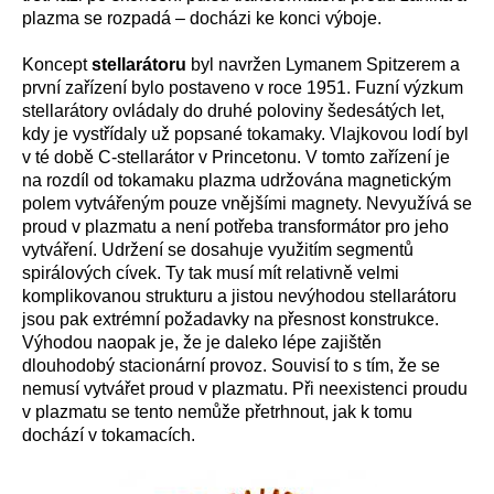
plazma se rozpadá – docházi ke konci výboje.
Koncept
stellarátoru
byl navržen Lymanem Spitzerem a
první zařízení bylo postaveno v roce 1951. Fuzní výzkum
stellarátory ovládaly do druhé poloviny šedesátých let,
kdy je vystřídaly už popsané tokamaky. Vlajkovou lodí byl
v té době C-stellarátor v Princetonu. V tomto zařízení je
na rozdíl od tokamaku plazma udržována magnetickým
polem vytvářeným pouze vnějšími magnety. Nevyužívá se
proud v plazmatu a není potřeba transformátor pro jeho
vytváření. Udržení se dosahuje využitím segmentů
spirálových cívek. Ty tak musí mít relativně velmi
komplikovanou strukturu a jistou nevýhodou stellarátoru
jsou pak extrémní požadavky na přesnost konstrukce.
Výhodou naopak je, že je daleko lépe zajištěn
dlouhodobý stacionární provoz. Souvisí to s tím, že se
nemusí vytvářet proud v plazmatu. Při neexistenci proudu
v plazmatu se tento nemůže přetrhnout, jak k tomu
dochází v tokamacích.