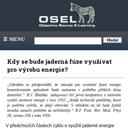
MENU
III
Kdy se bude jaderná fúze využívat
pro výrobu energie?
„Odvážím se předpovědět, že metoda pro uvolnění fuzní energie
kontrolovaným způsobem bude nalezena v průběhu příštích dvou
desetiletí.“ H.J. Bhabha: zahajovací řeč první konference o mírovém
využití atomové energie v roce 1955 „Avšak technické problémy, které
je potřeba vyřešit, se zdají obrovské. S ohledem na ně řada fyziků
neváhá označit problém za neřešitelný.“ R.F. Post: Rev. Mod. Phys
28, strana 338 z roku 1956
V předchozích částech cyklu o využití jaderné energie