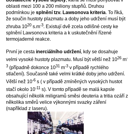
oblasti mezi 100 a 200 miliony stupňů. Druhou
podmínkou je
splnění tzv. Lawsonova kriteria
. To říká,
že součin hustoty plazmatu a doby jeho udržení musí být
20
-3
zhruba 10
s.m
. Existují dvě zcela odlišné cesty ke
splnění Lawsonova kriteria a k uskutečnění řízené
termojaderné reakce.
První je cesta
inerciálního udržení
, kdy se dosahuje
26
-
velmi vysoké hustoty plazmatu. Musí být větší než 10
m
3
31
-3
(případně dokonce 10
m
v případě rychlého
stlačení). Současně také velmi krátké doby jeho udržení.
-6
Větší než 10
s ( v případě zmíněných vysokých hustot
-11
stačí okolo 10
s). V tomto případě se malá kapsle
obsahující několik miligramů směsi deuteria a tritia ozáří z
několika směrů velice výkonnými svazky záření
(například z laseru).