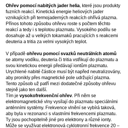
Ohřev pomocí nabitých jader helia
, které jsou produkty
fuzních reakcí. Kinetická energie heliových jader
vznikajících při termojaderných reakcích ohřívá plazma.
Přínos tohoto způsobu ohřevu roste s počtem těchto
reakcí a tedy i s teplotou plazmatu. Vysokého podílu se
dosahuje až u velkých tokamaků pracujících s reakcemi
deuteria a tritia za velmi vysokých teplot.
V případě
ohřevu pomocí svazků neutrálních atomů
se atomy vodíku, deuteria či tritia vstřikují do plazmatu a
svou kinetickou energii předávají iontům plazmatu.
Urychlené nabité částice musí být napřed neutralizovány,
aby pronikly přes magnetické pole udržující plazma.
Tento způsob už patří mezi dodatečné způsoby ohřevu
stejně jako ten další.
Tím je
vysokofrekvenční ohřev
. Při něm se
elektromagnetické vlny vysílají do plazmatu speciálními
anténními systémy. Frekvence vlnění se vybírá taková,
aby byla v rezonanci s vlastními frekvencemi plazmatu.
Ty jsou pochopitelně jiné pro elektrony a různé ionty.
Může se využívat elektronová cyklotronní frekvence 20 –