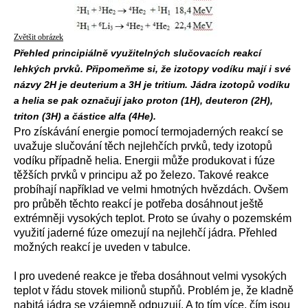
Zvětšit obrázek
Přehled principiálně využitelných slučovacích reakcí
lehkých prvků. Připomeňme si, že izotopy vodíku mají i své
názvy 2H je deuterium a 3H je tritium. Jádra izotopů vodíku
a helia se pak označují jako proton (1H), deuteron (2H),
triton (3H) a částice alfa (4He).
Pro získávání energie pomocí termojaderných reakcí se
uvažuje slučování těch nejlehčích prvků, tedy izotopů
vodíku případně helia. Energii může produkovat i fúze
těžších prvků v principu až po železo. Takové reakce
probíhají například ve velmi hmotných hvězdách. Ovšem
pro průběh těchto reakcí je potřeba dosáhnout ještě
extrémněji vysokých teplot. Proto se úvahy o pozemském
využití jaderné fúze omezují na nejlehčí jádra. Přehled
možných reakcí je uveden v tabulce.
I pro uvedené reakce je třeba dosáhnout velmi vysokých
teplot v řádu stovek milionů stupňů. Problém je, že kladně
nabitá jádra se vzájemně odpuzují. A to tím více, čím jsou