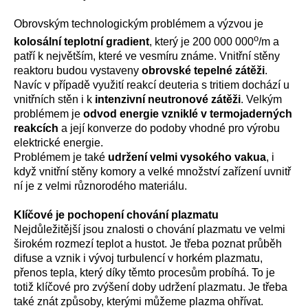
Obrovským technologickým problémem a výzvou je
o
kolosální teplotní gradient
, který je 200 000 000
/m a
patří k největším, které ve vesmíru známe. Vnitřní stěny
reaktoru budou vystaveny
obrovské tepelné zátěži
.
Navíc v případě využití reakcí deuteria s tritiem dochází u
vnitřních stěn i k
intenzivní neutronové zátěži
. Velkým
problémem je
odvod energie vzniklé v termojaderných
reakcích
a její konverze do podoby vhodné pro výrobu
elektrické energie.
Problémem je také
udržení velmi vysokého vakua
, i
když vnitřní stěny komory a velké množství zařízení uvnitř
ní je z velmi různorodého materiálu.
Klíčové je pochopení chování plazmatu
Nejdůležitější jsou znalosti o chování plazmatu ve velmi
širokém rozmezí teplot a hustot. Je třeba poznat průběh
difuse a vznik i vývoj turbulencí v horkém plazmatu,
přenos tepla, který díky těmto procesům probíhá. To je
totiž klíčové pro zvýšení doby udržení plazmatu. Je třeba
také znát způsoby, kterými můžeme plazma ohřívat.