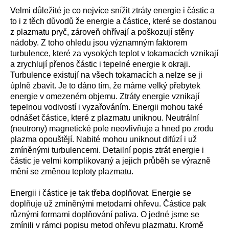
Velmi důležité je co nejvíce snížit ztráty energie i částic a
to i z těch důvodů že energie a částice, které se dostanou
z plazmatu pryč, zároveň ohřívají a poškozují stěny
nádoby. Z toho ohledu jsou významným faktorem
turbulence, které za vysokých teplot v tokamacích vznikají
a zrychlují přenos částic i tepelné energie k okraji.
Turbulence existují na všech tokamacích a nelze se ji
úplně zbavit. Je to dáno tím, že máme velký přebytek
energie v omezeném objemu. Ztráty energie vznikají
tepelnou vodivostí i vyzařováním. Energii mohou také
odnášet částice, které z plazmatu uniknou. Neutrální
(neutrony) magnetické pole neovlivňuje a hned po zrodu
plazma opouštějí. Nabité mohou uniknout difúzí i už
zmíněnými turbulencemi. Detailní popis ztrát energie i
částic je velmi komplikovaný a jejich průběh se výrazně
mění se změnou teploty plazmatu.
Energii i částice je tak třeba doplňovat. Energie se
doplňuje už zmíněnými metodami ohřevu. Částice pak
různými formami doplňování paliva. O jedné jsme se
zmínili v rámci popisu metod ohřevu plazmatu. Kromě