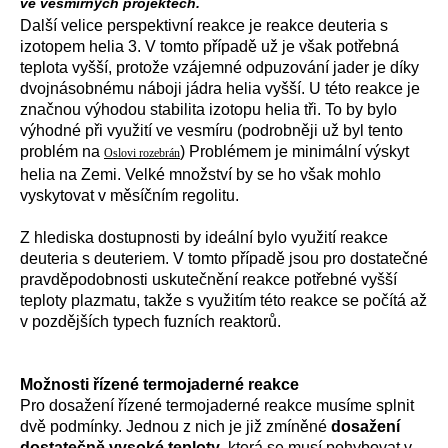
ve vesmírných projektech.
Další velice perspektivní reakce je reakce deuteria s
izotopem helia 3. V tomto případě už je však potřebná
teplota vyšší, protože vzájemné odpuzování jader je díky
dvojnásobnému náboji jádra helia vyšší. U této reakce je
značnou výhodou stabilita izotopu helia tři. To by bylo
výhodné při využití ve vesmíru (podrobněji už byl tento
problém na
) Problémem je minimální výskyt
Oslovi rozebrán
helia na Zemi. Velké množství by se ho však mohlo
vyskytovat v měsíčním regolitu.
Z hlediska dostupnosti by ideální bylo využití reakce
deuteria s deuteriem. V tomto případě jsou pro dostatečné
pravděpodobnosti uskutečnění reakce potřebné vyšší
teploty plazmatu, takže s využitím této reakce se počítá až
v pozdějších typech fuzních reaktorů.
Možnosti řízené termojaderné reakce
Pro dosažení řízené termojaderné reakce musíme splnit
dvě podmínky. Jednou z nich je již zmíněné
dosažení
dostatečně vysoké teploty
, která se musí pohybovat v