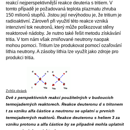
reakcí nejperspektivnější reakce deuteria s tritiem. V
tomto případě je požadovaná teplota plazmatu zhruba
150 milionů stupňů. Jistou její nevýhodou je, že tritium je
radioaktivní. Zároveň při využití této reakce vzniká
intenzivní tok neutronů, který může poškozovat stěny
reaktorové nádoby. Je nutno také řešit metodu získávání
tritia. V tom nám však zmiňované neutrony naopak
mohou pomoci. Tritium lze produkovat pomocí ozařování
lithia neutrony. A zásoby lithia lze využít jako zdroje pro
produkci tritia.
Zvětšit obrázek
Dvě z perspektivních reakcí použitelných v budoucích
termojaderných reaktorech. Reakce deuteronu d s tritonem
t za vzniku alfa částice a neutronu se uplatní u prvních
termojaderných reaktorů. Reakce deuteronu s heliem 3 za
vzniku protonu a alfa částice by se případně mohla uplatnit