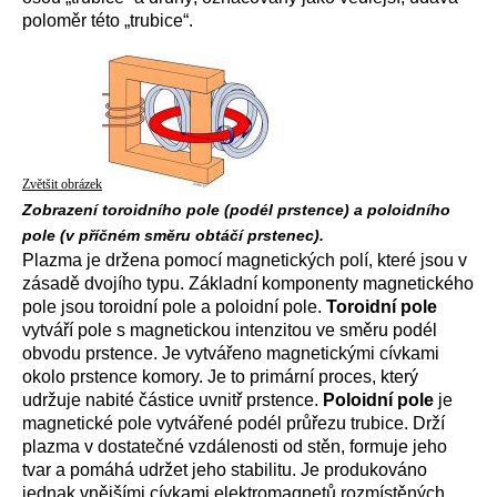
poloměr této „trubice“.
Zvětšit obrázek
Zobrazení toroidního pole (podél prstence) a poloidního
pole (v příčném směru obtáčí prstenec).
Plazma je držena pomocí magnetických polí, které jsou v
zásadě dvojího typu. Základní komponenty magnetického
pole jsou toroidní pole a poloidní pole.
Toroidní pole
vytváří pole s magnetickou intenzitou ve směru podél
obvodu prstence. Je vytvářeno magnetickými cívkami
okolo prstence komory. Je to primární proces, který
udržuje nabité částice uvnitř prstence.
Poloidní pole
je
magnetické pole vytvářené podél průřezu trubice. Drží
plazma v dostatečné vzdálenosti od stěn, formuje jeho
tvar a pomáhá udržet jeho stabilitu. Je produkováno
jednak vnějšími cívkami elektromagnetů rozmístěných