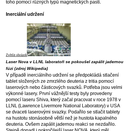
toho pomocí různých typů magnetických pastí.
Inerciální udržení
Zvětšit obrázek
Laser Nova v LLNL laboratoři se pokoušel zapálit jadernou
fúzi (zdroj Wikipedia)
V případě inerciálního udržení se předpokládá stlačení
tablet složených ze zmrzlého deuteria z tritia pomocí
laserových nebo částicových svazků. Potřeba jsou velmi
výkonné lasery. První vážnější testy byly provedeny
pomocí laseru Shiva, který začal pracovat v roce 1978 v
LLNL (Lawrence Livermore National Laboratory) v USA
se dvaceti laserovými svazky. Podařilo se stlačit tablety
na hustotu stonásobně větší než je hustota kapalného
deuteria. Ovšem zapálit jadernou reakci se nezdařilo.
Stejně dopadl i pokročilejší laser NOVA, který měl