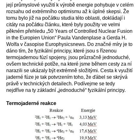
její průmyslové využití k výrobě energie pohybuje v celém
rozsahu od extrémního optimismu až k úplné skepsi. Že
tomu bylo již na počátku studia této oblasti, dokládají i
citáty na počátku článku, které byly použity ve velmi
pěkném přehledu „50 Years of Controlled Nuclear Fusion
in the Europien Union“ Paula Vandenplase a Gerda H.
Wolfa v časopise Europhysicsnews. Do značné míry je to
dáno tím, že fyzikální principy, které jsou s řízenou
termojadernou fúzí spojeny, jsou průzračně jednoduché,
ovšem technické potíže, na které jsme během cesty za ní
narazili se ukázaly být extrémně složitými. Cesta k využití
jaderné fúze je tak potvrzením toho, že ďábel se skrývá
právě v technických detailech. Podívejme se tedy
nejdříve na ty základní „jednoduché“ fyzikální principy.
Termojaderné reakce