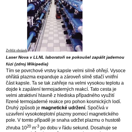
Zvětšit obrázek
Laser Nova v LLNL laboratoři se pokoušel zapálit jadernou
fúzi (zdroj Wikipedia)
Tím se povrchové vrstvy kapsle velmi silně ohřejí. Vysoce
ohřátá plazma expanduje a zároveň silně stlačí vnitřní
část kapsle. Ta se tak zahřeje na velmi vysokou teplotu a
dojde k zapálení termojaderných reakcí. Tato cesta je
velmi atraktivní hlavně z hlediska případného využití
řízené termojaderné reakce pro pohon kosmických lodí.
Druhý způsob je
magnetické udržení
. Spočívá v
uzavření vysokoteplotní plazmy pomocí magnetického
pole. V tomto případě je snaha udržet plazmu o hustotě
20
-3
zhruba 10
m
po dobu v řádu sekund. Dosahuje se