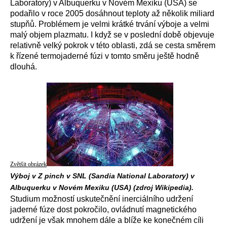
Laboratory) v Albuquerku v Novém Mexiku (USA) se
podařilo v roce 2005 dosáhnout teploty až několik miliard
stupňů. Problémem je velmi krátké trvání výboje a velmi
malý objem plazmatu. I když se v poslední době objevuje
relativně velký pokrok v této oblasti, zdá se cesta směrem
k řízené termojaderné fúzi v tomto směru ještě hodně
dlouhá.
Zvětšit obrázek
Výboj v Z pinch v SNL (Sandia National Laboratory) v
Albuquerku v Novém Mexiku (USA) (zdroj Wikipedia).
Studium možností uskutečnění inerciálního udržení
jaderné fúze dost pokročilo, ovládnutí magnetického
udržení je však mnohem dále a blíže ke konečném cíli