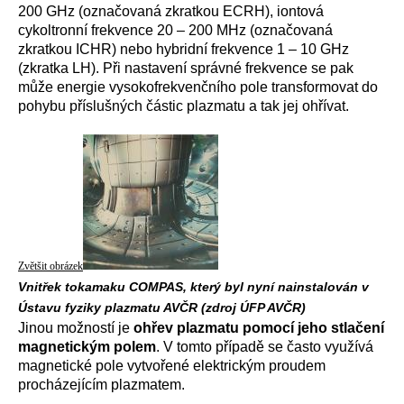
200 GHz (označovaná zkratkou ECRH), iontová
cykoltronní frekvence 20 – 200 MHz (označovaná
zkratkou ICHR) nebo hybridní frekvence 1 – 10 GHz
(zkratka LH). Při nastavení správné frekvence se pak
může energie vysokofrekvenčního pole transformovat do
pohybu příslušných částic plazmatu a tak jej ohřívat.
Zvětšit obrázek
Vnitřek tokamaku COMPAS, který byl nyní nainstalován v
Ústavu fyziky plazmatu AVČR (zdroj ÚFP AVČR)
Jinou možností je
ohřev plazmatu pomocí jeho stlačení
magnetickým polem
. V tomto případě se často využívá
magnetické pole vytvořené elektrickým proudem
procházejícím plazmatem.