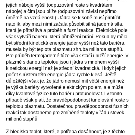
jejich náboje vyšší (odpuzování roste s kvadrátem
náboje) a čím jsou blíže (odpuzování závisí nepřímo
úměrně na vzdálenosti). Jádra se k sobě musí přiblížit
natolik, aby mezi nimi začala působit silná jaderná síla,
která je přitažlivá a proběhla fuzní reakce. Elektrické pole
však vytváří barieru, která přiblížení brání. Pokud by měla
být střední kinetická energie jader vyšší než tato bariéra,
musela by být teplota plazmatu zhruba miliarda stupňů.
Pro průběh termojaderné fúze však stačí i nižší energie. V
plazmě s danou teplotou jsou i jádra s mnohem vyšší
kinetickou energií než je střední kvadratická. I když jejich
počet s růstem této energie jádra rychle klesá. Ještě
důležitější však je, že jádro nemusí mít větší energii než
je výška bariéry vytvořené elektrickým polem, ale může
díky kvantové fyzice tuto bariéru protunelovat. I v tomto
případě však platí, že pravděpodobnost tunelování roste s
teplotou plazmatu. Dostatečnou pravděpodobnost fuzních
reakcí tak dostaneme pro zmíněné teploty v řádu stovek
milionů stupňů.
Z hlediska teplot, které je potřeba dosáhnout, je z těchto