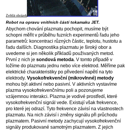
Zvětšit obrázek
Robot na opravu vnitřních částí tokamaku JET.
Abychom chování plazmatu pochopit, musíme být
schopni měřit v průběhu fuzních experimentů řadu jeho
parametrů: koncentraci různých částic, teplotu, hustotu a
řadu dalších. Diagnostika plazmatu je široký obor a
uvedeme si jen několik příkladů použivaných metod.
První z nich je
sondová metoda
. V tomto případě v
ložíme do plazmatu jednu nebo více elektrod. Měříme pak
elektrické charakteristiky po přivedení napětí na tyto
elektrody.
Vysokofrekvenční (mikrovlnné) metody
mohou být aktivní nebo pasivní. V aktivních vystavíme
plazma vysokofrekvenčnímu poli a pozorujeme
vzájemnou interakci. Plazma je vodivé prostředí, které
vysokofrekvenční signál vede. Existují však frekvence,
pro které jej odrazí. Tyto frekvence závisí na vlastnostech
plazmatu. Na nich závisí i změny signálu při průchodu
plazmatem. Pasivní metody zachycují vysokofrekvenční
signály produkované samotným plazmatem. Z jejich