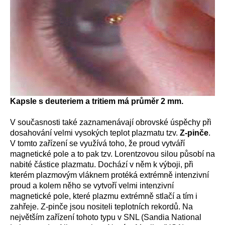
Kapsle s deuteriem a tritiem má průměr 2 mm.
V současnosti také zaznamenávají obrovské úspěchy při
dosahování velmi vysokých teplot plazmatu tzv.
Z-pinče
.
V tomto zařízení se využívá toho, že proud vytváří
magnetické pole a to pak tzv. Lorentzovou silou působí na
nabité částice plazmatu. Dochází v něm k výboji, při
kterém plazmovým vláknem protéká extrémně intenzivní
proud a kolem něho se vytvoří velmi intenzivní
magnetické pole, které plazmu extrémně stlačí a tím i
zahřeje. Z-pinče jsou nositeli teplotních rekordů. Na
největším zařízení tohoto typu v SNL (Sandia National