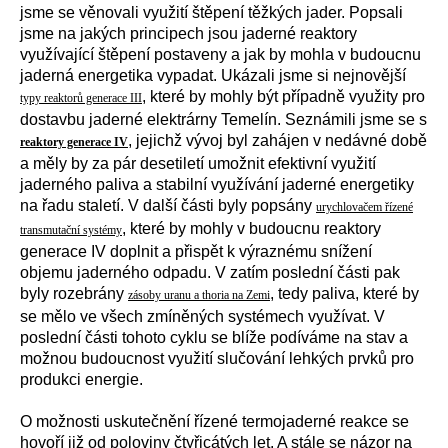
jsme se věnovali využití štěpení těžkých jader. Popsali
jsme na jakých principech jsou jaderné reaktory
využívající štěpení postaveny a jak by mohla v budoucnu
jaderná energetika vypadat. Ukázali jsme si nejnovější
, které by mohly být případně využity pro
typy reaktorů generace III
dostavbu jaderné elektrárny Temelín. Seznámili jsme se s
, jejichž vývoj byl zahájen v nedávné době
reaktory generace IV
a měly by za pár desetiletí umožnit efektivní využití
jaderného paliva a stabilní využívání jaderné energetiky
na řadu staletí. V další části byly popsány
urychlovačem řízené
, které by mohly v budoucnu reaktory
transmutační systémy
generace IV doplnit a přispět k výraznému snížení
objemu jaderného odpadu. V zatím poslední části pak
byly rozebrány
, tedy paliva, které by
zásoby uranu a thoria na Zemi
se mělo ve všech zmíněných systémech využívat. V
poslední části tohoto cyklu se blíže podíváme na stav a
možnou budoucnost využití slučování lehkých prvků pro
produkci energie.
O možnosti uskutečnění řízené termojaderné reakce se
hovoří již od poloviny čtyřicátých let. A stále se názor na