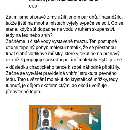
CC0
Zatím jsme si pravé zimy užili jenom pár dnů. I nasněžilo,
takže jistě na mnoha místech vyjely sypače se solí. Co se
stane, když sůl dopadne na vodu v tuhém skupenství,
tedy na led nebo sníh?
Začněme u čisté vody vystavené mrazu. Ten postupně
utlumí tepeln
ý
pohyb molekul natolik, ž
e
se přestanou
trhat slabé vodíkové můstky, které v tekutině na prchavý
okamžik
propojují sousední polární molekuly H
O, jež se
2
v důsledku chaotického tance k sobě náhodně přiblížily.
Začne se vytvářet pravidelná vnitřní struktura pevného
ledu. Toto uvěznění molekul do krystalické mřížky, tedy
tuhnutí, je dějem exotermickým, do okolí uvolňuje
přebytečné teplo.