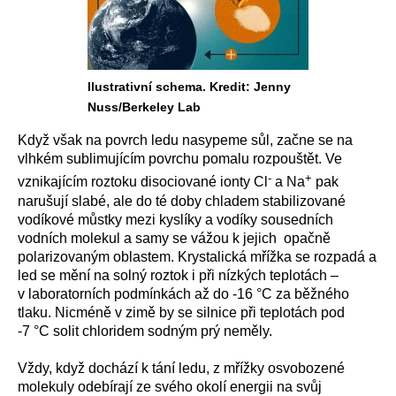
Ilustrativní schema. Kredit: Jenny
Nuss/Berkeley Lab
Když však na povrch ledu nasypeme sůl, začne se na
vlhkém sublimujícím povrchu pomalu rozpouštět. Ve
-
+
vznikajícím roztoku disociované ionty Cl
a Na
pak
narušují slabé, ale do té doby chladem stabilizované
vodíkové můstky mezi kyslíky a vodíky sousedních
vodních molekul a samy se vážou k jejich opačně
polarizovaným oblastem. Krystalická mřížka se rozpadá a
led se mění na solný roztok i při nízkých teplotách –
v laboratorních podmínkách až do -16 °C za běžného
tlaku. Nicméně v zimě by se silnice při teplotách pod
-7 °C solit chloridem sodným prý neměly.
Vždy, když dochází k tání ledu, z mřížky osvobozené
molekuly odebírají ze svého okolí energii na svůj