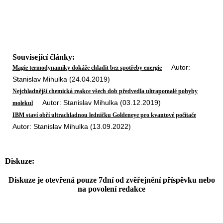
Související články:
Autor:
Magie termodynamiky dokáže chladit bez spotřeby energie
Stanislav Mihulka (24.04.2019)
Nejchladnější chemická reakce všech dob předvedla ultrapomalé pohyby
Autor: Stanislav Mihulka (03.12.2019)
molekul
IBM staví obří ultrachladnou ledničku Goldeneye pro kvantové počítače
Autor: Stanislav Mihulka (13.09.2022)
Diskuze:
Diskuze je otevřená pouze 7dní od zvěřejnění příspěvku nebo
na povolení redakce