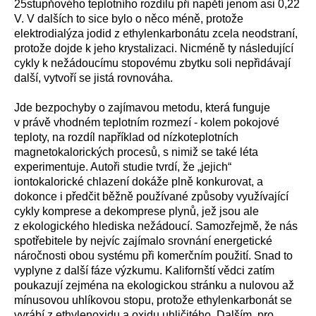
25stupňového tepl
otního
rozdílu při napětí jenom asi 0,22
V. V dalších to sice bylo o něco méně, protože
elektrodialýza jodid z ethylenkarbonátu zcela neodstraní,
protože dojde k jeho krystalizaci. Nicméně ty následující
cykly k nežádoucímu stopovému zbytku soli nepřidávají
další, vytvoří se jistá rovnováha.
Jde bezpochyby o zajímavou metodu, která funguje
v právě vhodném teplotním rozmezí - kolem pokojové
teploty, na rozdíl například od nízkoteplotních
magnetokalorických procesů, s nimiž se také léta
experimentuje. Autoři studie tvrdí, že „jejich“
iontokalorické chlazení dokáže plně konkurovat, a
dokonce i předčit běžně používané způsoby využívající
cykly komprese a dekomprese plynů, jež jsou ale
z ekologického hlediska nežádoucí. Samozřejmě, že nás
spotřebitele by nejvíc zajímalo srovnání energetické
náročnosti obou systému při komerčním použití. Snad to
vyplyne z další fáze výzkumu. Kalifornští vědci zatím
poukazují zejména na ekologickou stránku a nulovou až
mínusovou uhlíkovou stopu, protože ethylenkarbonát se
vyrábí z ethylenoxidu a oxidu uhličitého. Dalším, pro