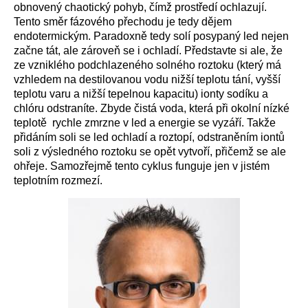
obnovený chaotický pohyb,
čímž prostředí ochlazují
.
Tento směr fázového přechodu je tedy dějem
endotermickým. Paradoxně tedy solí posypaný led nejen
začne tát, ale zároveň se i ochladí. Představte si ale, že
ze vzniklého podchlazeného solného roztoku (který
má
vzhledem na destilovanou vodu nižší teplotu tání, vyšší
teplotu varu a nižší tepelnou kapacitu) ionty sodíku a
chlóru odstraníte. Zb
y
de čistá voda, která při okolní nízké
teplotě rychle zmrzne v led a energie se vyzáří. Takže
přidáním soli se led ochladí a roztopí, odstraněním iontů
soli z výsledného roztoku se opět vytvoří, přičemž se ale
ohřeje. Samozřejmě tento cyklus funguje jen v jistém
teplotním rozmezí.