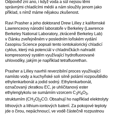
Odpověď zní ano, i když voda a sůl nejsou těmi
správnými chladícími médii a nám sloužily jenom jako
příklad, s nímž máme nějakou zkušenost.
Ravi Prasher a jeho doktorand Drew Lilley z kalifornské
Lawrenceovy národní laboratoře v Berkeley (Lawrence
Berkeley National Laboratory, zkráceně Berkeley Lab)
v článku zveřejněném v posledním loňském vydání
časopisu Science popsali tento iontokalorický chladicí
cyklus, který má potenciál v chladničkách nahradit
kompresorový systém využívající hydrofluorované
uhlovodíky, jakým je například
tetrafluorethan
.
Prasher a Lilley navrhli reverzibilní proces využívající
namísto vody a kuchyňské soli silně polární rozpouštědlo
ethylenkarbonát a jodid sodný. Ethylenkarbonát,
označovaný zkratkou EC, je uhličitanový ester
ethylenglykolu se sumárním vzorcem C
H
O
,
3
4
3
strukturním (CH
O)
CO
. Obsahují ho například elektrolyty
2
2
lithiových a
lithium-iontových baterií. Za pokojové teploty
jde o čirou, nepáchnoucí, ve vodě částečně rozpustnou