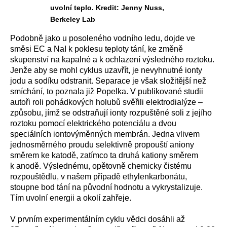
uvolní teplo. Kredit: Jenny Nuss,
Berkeley Lab
Podobně jako u posoleného vodního ledu, dojde ve
směsi EC a NaI k poklesu teploty tání, ke změně
skupenství na kapalné a k ochlazení výsledného roztoku.
Jenže aby se mohl cyklus uzavřít, je nevyhnutné ionty
jodu a sodíku odstranit. Separace je však složitější než
smíchání, to poznala již Popelka. V publikované studii
autoři roli pohádkových holubů svěřili elektrodialýze –
způsobu, jímž se odstraňují ionty rozpuštěné soli z jejího
roztoku pomocí elektrického potenciálu a dvou
speciálních iontovýměnných membrán. Jedna vlivem
jednosměrného proudu selektivně propouští aniony
směrem ke katodě, zatímco ta druhá kationy směrem
k anodě. Výslednému, opětovně chemicky čistému
rozpouštědlu, v našem případě ethylenkarbonátu,
stoupne bod tání na původní hodnotu a vykrystalizuje.
Tím uvolní energii a okolí zahřeje.
V prvním experimentálním cyklu vědci dosáhli až