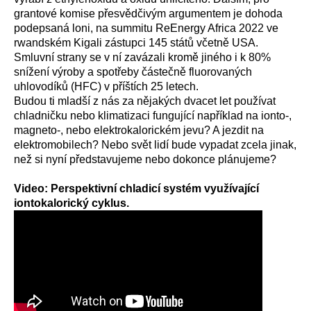
grantové komise přesvědčivým argumentem je dohoda
podepsaná loni, na summitu ReEnergy Africa 2022 ve
rwandském Kigali zástupci 145 států včetně USA.
Smluvní strany se v ní zavázali kromě jiného i k
80%
snížení výroby a spotřeby částečně fluorovaných
uhlovodíků (HFC) v příštích 25 letech.
Budou ti mladší z nás za nějakých dvacet let používat
chladničku nebo klimatizaci fungující například na ionto-,
magneto-, nebo elektrokalorickém jevu? A jezdit na
elektromobilech? Nebo svět lidí bude vypadat zcela jinak,
než si nyní představujeme nebo dokonce plánujeme?
Video: Perspektivní chladicí systém využívající
iontokalorický cyklus.