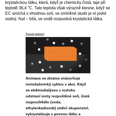
krystalickou látku, která, když je chemicky čistá, taje při
teplotě 36,4 °C. Tato teplota však výrazně klesne, když se
EC smíchá s vhodnou solí, ve zmíněné studii je ní jodid
sodný, NaI – bílá, ve vodě rozpustná krystalická látka.
Spustit animaci
Animace ve zkratce znázorňuje
iontokalorický cyklus v akci. Když
se elektrodialýzou z roztoku
odstraní ionty rozpuštěné soli, čisté
rozpouštědlo (voda,
ethylenkarbonát) změní skupenství,
vykrystalizuje v pevnou látku a