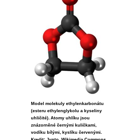
Model molekuly ethylenkarbonátu
(esteru ethylenglykolu a kyseliny
uhličité). Atomy uhlíku jsou
znázorněné černými kuličkami,
vodíku bílými, kyslíku červenými.
Kredit: Jynto, Wikimedia Commons,