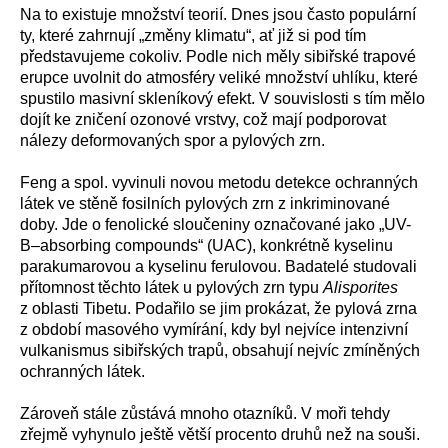
Na to existuje množství teorií. Dnes jsou často populární
ty, které zahrnují „změny klimatu“, ať již si pod tím
představujeme cokoliv. Podle nich měly sibiřské trapové
erupce uvolnit do atmosféry veliké množství uhlíku, které
spustilo masivní skleníkový efekt. V souvislosti s tím mělo
dojít ke zničení ozonové vrstvy, což mají podporovat
nálezy deformovaných spor a pylových zrn.
Feng a spol. vyvinuli novou metodu detekce ochranných
látek ve stěně fosilních pylových zrn z inkriminované
doby. Jde o fenolické sloučeniny označované jako „UV-
B–absorbing compounds“ (UAC), konkrétně kyselinu
parakumarovou a kyselinu ferulovou. Badatelé studovali
přítomnost těchto látek u pylových zrn typu
Alisporites
z oblasti Tibetu. Podařilo se jim prokázat, že pylová zrna
z období masového vymírání, kdy byl nejvíce intenzivní
vulkanismus sibiřských trapů, obsahují nejvíc zmíněných
ochranných látek.
Zároveň stále zůstává mnoho otazníků. V moři tehdy
zřejmě vyhynulo ještě větší procento druhů než na souši.