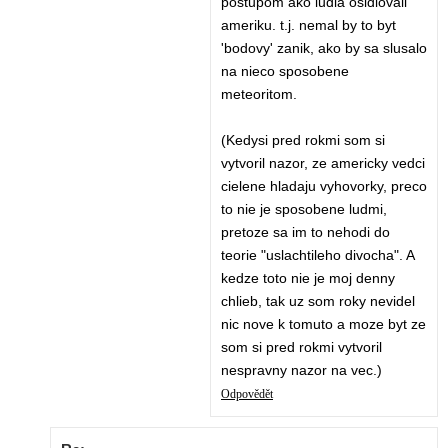
postupom ako ludia osidlovali
ameriku. t.j. nemal by to byt
'bodovy' zanik, ako by sa slusalo
na nieco sposobene
meteoritom.
(Kedysi pred rokmi som si
vytvoril nazor, ze americky vedci
cielene hladaju vyhovorky, preco
to nie je sposobene ludmi,
pretoze sa im to nehodi do
teorie "uslachtileho divocha". A
kedze toto nie je moj denny
chlieb, tak uz som roky nevidel
nic nove k tomuto a moze byt ze
som si pred rokmi vytvoril
nespravny nazor na vec.)
Odpovědět