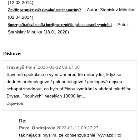
(12.02.2014)
Autor: Stanislav Mihulka
Zničily permský svět zlovolné metanosarcíny?
(02.04.2014)
Autor:
Superpočítačová umělá inteligence zničila jedno masové vymírání
Stanislav Mihulka (18.01.2020)
Diskuze:
Travmyš Polní
,
2023-01-12 09:17:00
Baví mě spekulace o vymírání před 66 miliony let, když se
dodnes archeologové / paleontologové / geologové nejsou
schopni shodnout, co bylo příčinou vymírání v období mladšího
Dryasu. "pouhých" necelých 13000 let...
Odpovědět
Re:
Pavel Ondrejovic
,
2023-01-12 09:27:27
tak nejak si myslim, ze konsenzus znie "vyvrazdili to