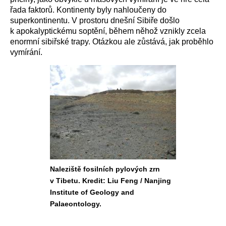
řada faktorů. Kontinenty byly nahloučeny do
superkontinentu. V prostoru dnešní Sibiře došlo
k apokalyptickému soptění, během něhož vznikly zcela
enormní sibiřské trapy. Otázkou ale zůstává, jak proběhlo
vymírání.
Naleziště fosilních pylových zrn
v Tibetu. Kredit: Liu Feng / Nanjing
Institute of Geology and
Palaeontology.