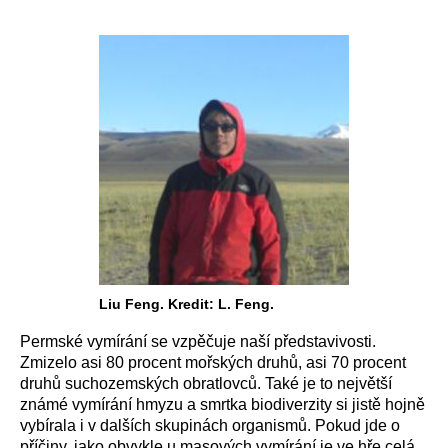
Liu Feng. Kredit: L. Feng.
Permské vymírání se vzpěčuje naší představivosti.
Zmizelo asi 80 procent mořských druhů, asi 70 procent
druhů suchozemských obratlovců. Také je to největší
známé vymírání hmyzu a smrtka biodiverzity si jistě hojně
vybírala i v dalších skupinách organismů. Pokud jde o
příčiny, jako obvykle u masových vymírání je ve hře celá