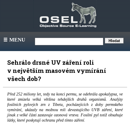
MENU
III
Sehrálo drsné UV záření roli
v největším masovém vymírání
všech dob?
Před 252 miliony let, tedy na konci permu, se odehrála apokalypsa, ve
které zmizela velká většina tehdejších druhů organismů. Analýzy
fosilních pylových zrn z Tibetu, pocházejících z doby permského
vymírání, ukázaly na možnou roli devastujícího UVB záření, které
jinak z velké části zastavuje ozonová vrstva. Fosilní pyl totiž obsahuje
látky, které poskytují ochranu před tímto záření.