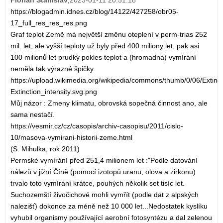
Florian Stanislav
,
2023-01-11 20:51:18
https://blogadmin.idnes.cz/blog/14122/427258/obr05-
17_full_res_res_res.png
Graf teplot Země má největší změnu oteplení v perm-trias 252
mil. let, ale vyšší teploty už byly před 400 miliony let, pak asi
100 milionů let prudký pokles teplot a (hromadná) vymírání
neměla tak výrazné špičky.
https://upload.wikimedia.org/wikipedia/commons/thumb/0/06/Extinct
Extinction_intensity.svg.png
Můj názor : Zmeny klimatu, obrovská sopečná činnost ano, ale
sama nestačí.
https://vesmir.cz/cz/casopis/archiv-casopisu/2011/cislo-
10/masova-vymirani-historii-zeme.html
(S. Mihulka, rok 2011)
Permské vymírání před 251,4 milionem let :"Podle datování
nálezů v jižní Číně (pomocí izotopů uranu, olova a zirkonu)
trvalo toto vymírání krátce, pouhých několik set tisíc let.
Suchozemští živočichové mohli vymřít (podle dat z alpských
nalezišť) dokonce za méně než 10 000 let...Nedostatek kyslíku
vyhubil organismy používající aerobní fotosyntézu a dal zelenou