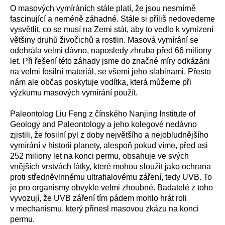
O masových vymíráních stále platí, že jsou nesmírně
fascinující a neméně záhadné. Stále si příliš nedovedeme
vysvětlit, co se musí na Zemi stát, aby to vedlo k vymizení
většiny druhů živočichů a rostlin. Masová vymírání se
odehrála velmi dávno, naposledy zhruba před 66 miliony
let. Při řešení této záhady jsme do značné míry odkázáni
na velmi fosilní materiál, se všemi jeho slabinami. Přesto
nám ale občas poskytuje vodítka, která můžeme při
výzkumu masových vymírání použít.
Paleontolog Liu Feng z čínského Nanjing Institute of
Geology and Paleontology a jeho kolegové nedávno
zjistili, že fosilní pyl z doby největšího a nejobludnějšího
vymírání v historii planety, alespoň pokud víme, před asi
252 miliony let na konci permu, obsahuje ve svých
vnějších vrstvách látky, které mohou sloužit jako ochrana
proti středněvlnnému ultrafialovému záření, tedy UVB. To
je pro organismy obvykle velmi zhoubné. Badatelé z toho
vyvozují, že UVB záření tím pádem mohlo hrát roli
v mechanismu, který přinesl masovou zkázu na konci
permu.