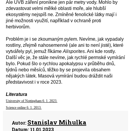
Ale UVB záření pronikne jen pár metry vody. Mohlo by
zdevastovat velmi mělké oblasti moře, ale hlubší
ekosystémy nejspíš ne. Zmíněné fenolické látky mají i
jiné možnosti využití, například v ochraně proti
herbivorům.
Problém je i se zkoumaným pylem. Nevíme, jak vypadaly
rostliny, zřejmě nahosemenné (ale ani to není jisté), které
vytvářely pyl, jemuž říkáme
Alisporites
. Ani kde rostly.
Další věc je, že stále nevíme, jak rychlé permské vymírání
bylo. Pokud šlo o rychlou apokalypsu v průběhu dnů,
týdnů nebo měsíců, těžko by se projevila obsahem
nějakých látek. Masová vymírání budou dráždit naši
představivost i v roce 2023.
Literatura
University of Nottingham 6. 1. 2023.
Science online 6. 1. 2013.
Stanislav Mihulka
Autor:
Datum:
11.01.2023