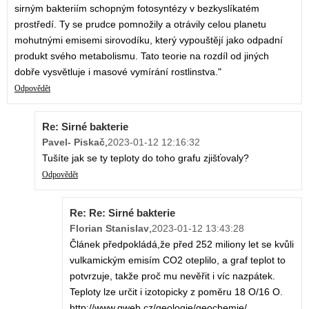
sirným bakteriím schopným fotosyntézy v bezkyslíkatém
prostředí. Ty se prudce pomnožily a otrávily celou planetu
mohutnými emisemi sirovodíku, který vypouštějí jako odpadní
produkt svého metabolismu. Tato teorie na rozdíl od jiných
dobře vysvětluje i masové vymírání rostlinstva."
Odpovědět
Re: Sirné bakterie
Pavel- Piskač
,
2023-01-12 12:16:32
Tušíte jak se ty teploty do toho grafu zjišťovaly?
Odpovědět
Re: Re: Sirné bakterie
Florian Stanislav
,
2023-01-12 13:43:28
Článek předpokládá,že před 252 miliony let se kvůli
vulkamickým emisím CO2 oteplilo, a graf teplot to
potvrzuje, takže proč mu nevěřit i víc nazpátek.
Teploty lze určit i izotopicky z poměru 18 O/16 O.
http://www.gweb.cz/geologie/geochemie/