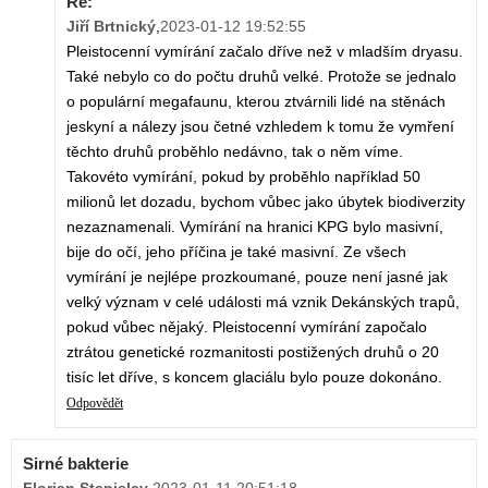
Re:
Jiří Brtnický
,
2023-01-12 19:52:55
Pleistocenní vymírání začalo dříve než v mladším dryasu.
Také nebylo co do počtu druhů velké. Protože se jednalo
o populární megafaunu, kterou ztvárnili lidé na stěnách
jeskyní a nálezy jsou četné vzhledem k tomu že vymření
těchto druhů proběhlo nedávno, tak o něm víme.
Takovéto vymírání, pokud by proběhlo například 50
milionů let dozadu, bychom vůbec jako úbytek biodiverzity
nezaznamenali. Vymírání na hranici KPG bylo masivní,
bije do očí, jeho příčina je také masivní. Ze všech
vymírání je nejlépe prozkoumané, pouze není jasné jak
velký význam v celé události má vznik Dekánských trapů,
pokud vůbec nějaký. Pleistocenní vymírání započalo
ztrátou genetické rozmanitosti postižených druhů o 20
tisíc let dříve, s koncem glaciálu bylo pouze dokonáno.
Odpovědět
Sirné bakterie