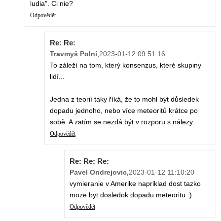
ludia". Ci nie?
Odpovědět
Re: Re:
Travmyš Polní
,
2023-01-12 09:51:16
To záleží na tom, který konsenzus, které skupiny
lidí...
Jedna z teorií taky říká, že to mohl být důsledek
dopadu jednoho, nebo více meteoritů krátce po
sobě. A zatím se nezdá být v rozporu s nálezy.
Odpovědět
Re: Re: Re:
Pavel Ondrejovic
,
2023-01-12 11:10:20
vymieranie v Amerike napriklad dost tazko
moze byt dosledok dopadu meteoritu :)
Odpovědět