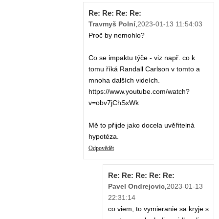
Re: Re: Re: Re:
Travmyš Polní
,
2023-01-13 11:54:03
Proč by nemohlo?
Co se impaktu týče - viz např. co k
tomu říká Randall Carlson v tomto a
mnoha dalších videích.
https://www.youtube.com/watch?
v=obv7jChSxWk
Mě to přijde jako docela uvěřitelná
hypotéza.
Odpovědět
Re: Re: Re: Re: Re:
Pavel Ondrejovic
,
2023-01-13
22:31:14
co viem, to vymieranie sa kryje s