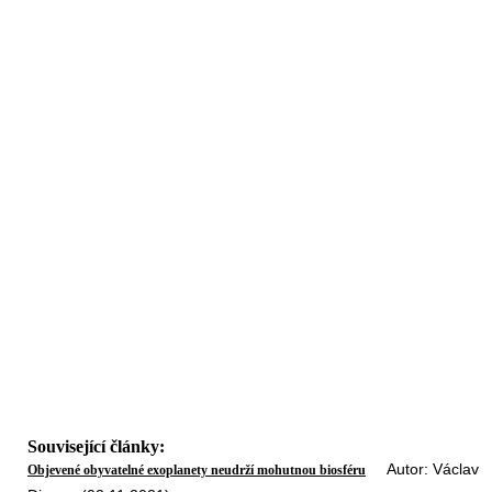
Související články:
Autor: Václav
Objevené obyvatelné exoplanety neudrží mohutnou biosféru