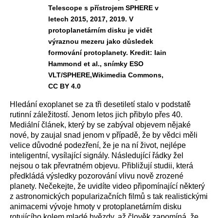
Telescope s přístrojem SPHERE v
letech 2015, 2017, 2019. V
protoplanetárním disku je vidět
výraznou mezeru jako důsledek
formování protoplanety. Kredit: Iain
Hammond et al., snímky ESO
VLT/SPHERE,Wikimedia Commons,
CC BY 4.0
Hledání exoplanet se za tři desetiletí stalo v podstatě
rutinní záležitostí. Jenom letos jich přibylo přes 40.
Mediální článek, který by se zabýval objevem nějaké
nové, by zaujal snad jenom v případě, že by vědci měli
velice důvodné podezření, že je na ní život, nejlépe
inteligentní, vysílající signály.
Následující řádky žel
nejsou o tak převratném objevu. Přibližují studii, která
předkládá výsledky pozorování vlivu nově zrozené
planety. Nečekejte, že uvidíte video připomínající některý
z astronomických popularizačních filmů s tak realistickými
animacemi vývoje hmoty v protoplanetárním disku
rotujícího kolem mladé hvězdy, až člověk zapomíná, že