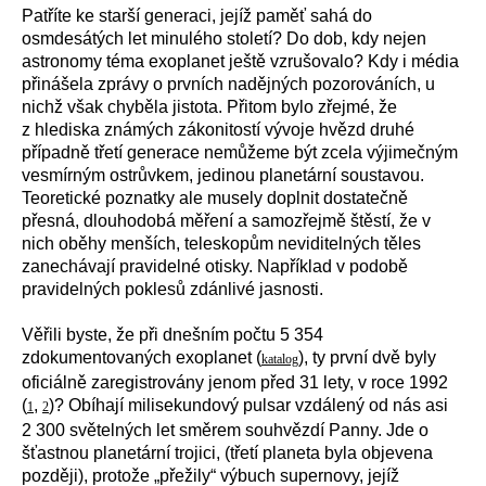
Patříte ke starší generaci, jejíž paměť sahá do
osmdesátých let minulého století? Do dob, kdy nejen
astronomy téma exoplanet ještě vzrušovalo? Kdy i média
přinášela zprávy o prvních nadějných pozorováních, u
nichž však chyběla jistota. Přitom bylo zřejmé, že
z hlediska známých zákonitostí vývoje hvězd druhé
případně třetí generace nemůžeme být zcela výjimečným
vesmírným ostrůvkem, jedinou planetární soustavou.
Teoretické poznatky ale musely doplnit dostatečně
přesná, dlouhodobá měření a samozřejmě štěstí, že v
nich oběhy menších, teleskopům neviditelných těles
zanechávají pravidelné otisky. Například v podobě
pravidelných poklesů zdánlivé jasnosti.
Věřili byste, že při dnešním počtu
5 354
zdokumentovaných exoplanet (
), ty první dvě byly
katalog
oficiálně zaregistrovány jenom před 31 lety, v roce 1992
(
,
)? Obíhají milisekundový pulsar vzdálený od nás asi
1
2
2 300 světelných let směrem souhvězdí Panny. Jde o
šťastnou planetární trojici, (třetí planeta byla objevena
později), protože „přežily“ výbuch supernovy, jejíž