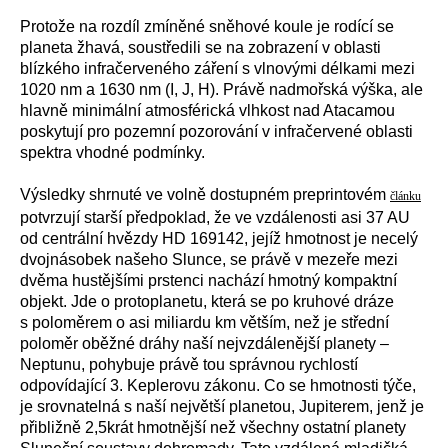
Protože na rozdíl zmíněné sněhové koule je rodící se
planeta žhavá, soustředili se na zobrazení v oblasti
blízkého infračerveného záření s vlnovými délkami mezi
1020 nm a 1630 nm (I, J, H). Právě nadmořská výška, ale
hlavně minimální atmosférická vlhkost nad Atacamou
poskytují pro pozemní pozorování v infračervené oblasti
spektra vhodné podmínky.
Výsledky shrnuté ve volně dostupném preprintovém
článku
potvrzují starší předpoklad, že ve vzdálenosti asi 37 AU
od centrální hvězdy HD 169142, jejíž hmotnost je necelý
dvojnásobek našeho Slunce, se právě v mezeře mezi
dvěma hustějšími prstenci nachází hmotný kompaktní
objekt. Jde o protoplanetu, která se po kruhové dráze
s poloměrem o asi miliardu km větším, než je střední
poloměr oběžné dráhy naší nejvzdálenější planety –
Neptunu, pohybuje právě tou správnou rychlostí
odpovídající 3. Keplerovu zákonu. Co se hmotnosti týče,
je srovnatelná s naší největší planetou, Jupiterem, jenž je
přibližně 2,5krát hmotnější než všechny ostatní planety