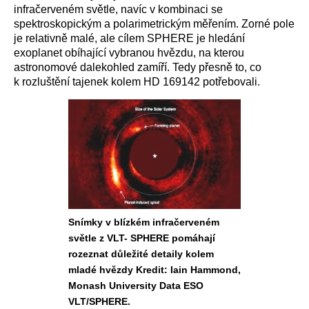
infračerveném světle, navíc v kombinaci se
spektroskopickým a polarimetrickým měřením.
Zorné pole
je relativně malé, ale cílem SPHERE je hledání
exoplanet obíhající vybranou hvězdu, na kterou
astronomové dalekohled zamíří. Tedy přesně to, co
k rozluštění tajenek kolem HD 169142 potřebovali.
Snímky v blízkém infra
červeném
světle z VLT- SPHERE pomáhají
rozeznat důležité detaily kolem
mladé hvězdy Kredit: Iain Hammond,
Monash University Data ESO
VLT/SPHERE.