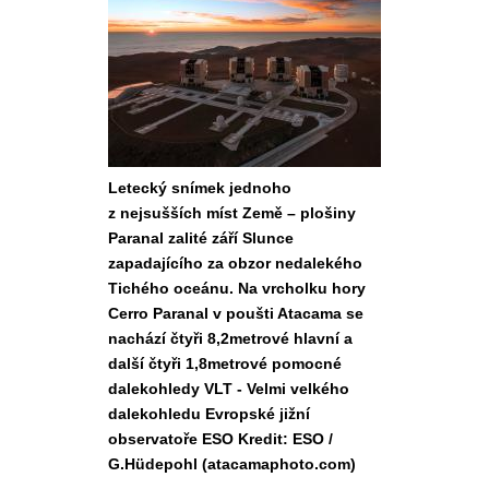
Letecký snímek jednoho
z nejsušších míst Země – plošiny
Paranal zalité září Slunce
zapadajícího za obzor nedalekého
Tichého oceánu. Na vrcholku hory
Cerro Paranal v poušti Atacama se
nachází čtyři 8,2metrové hlavní a
další čtyři 1,8metrové pomocné
dalekohledy VLT - Velmi velkého
dalekohledu Evropské jižní
observatoře ESO Kredit: ESO /
G.Hüdepohl (atacamaphoto.com)