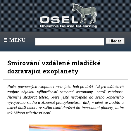
MENU
III
Šmírování vzdálené mladičké
dozrávající exoplanety
Počet potvrzených exoplanet roste jako hub po dešti. Už jen málokterá
zaujme nějakou výjimečností samotné astronomy, natož veřejnost.
Nicméně sledovat těleso, které ještě nedospělo do svého konečného
vývojového stadia a zkoumat protoplanetární disk, v němž se zrodilo a
akrecí další hmoty ze svého okolí dorůstá do impozantní planety, zatím
tak běžnou záležitostí není.