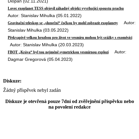
Diopan (02.11.2021)
Lovec exoplanet TESS objevil záhadný objekt vyvrhující spoustu prachu
Autor: Stanislav Mihulka (05.01.2022)
Autor:
Gravitační teleskop se „sluneční“ čočkou by mohl zobrazit exoplanety
Stanislav Mihulka (03.05.2022)
Překvapivě velkou hrozbou pro život ve vesmíru mohou být srážky s exoměsíci
Autor: Stanislav Mihulka (20.03.2023)
Autor:
FBOT „Kráva“ byl tou nejméně symetrickou vesmírnou explozí
Dagmar Gregorová (05.04.2023)
Diskuze:
Žádný příspěvek nebyl zadán
Diskuze je otevřená pouze 7dní od zvěřejnění příspěvku nebo
na povolení redakce