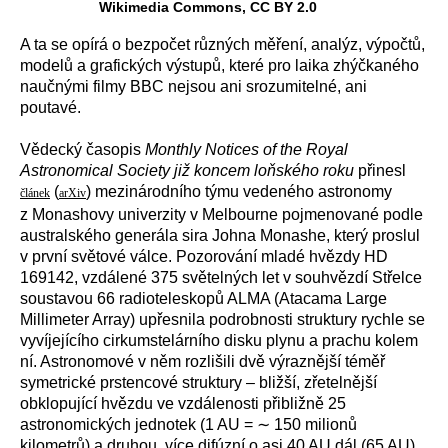
Wikimedia Commons, CC BY 2.0
A ta se opírá o bezpočet různých měření, analýz, výpočtů,
modelů a grafických výstupů, které pro laika zhýčkaného
naučnými filmy BBC nejsou ani srozumitelné, ani
poutavé.
Vědecký časopis
Monthly Notices of the Royal
Astronomical Society již koncem loňského roku
přinesl
(
) mezinárodního týmu vedeného astronomy
článek
arXiv
z Monashovy univerzity v Melbourne pojmenované podle
australského generála sira Johna Monashe, který proslul
v první světové válce. Pozorování mladé hvězdy
HD
169142, vzdálené 375 světelných let v souhvězdí Střelce
soustavou 66 radioteleskopů ALMA (
Atacama Large
Millimeter Array) upřesnila podrobnosti struktury rychle se
vyvíjejícího cirkumstelárního disku plynu a prachu kolem
ní. Astronomové v něm rozlišili dvě výraznější téměř
symetrické prstencové struktury – bližší, zřetelnější
obklopující hvězdu ve vzdálenosti přibližně 25
astronomických jednotek (1 AU =
∼
150 milionů
kilometrů) a druhou, více difúzní o asi 40 AU dál (65 AU).