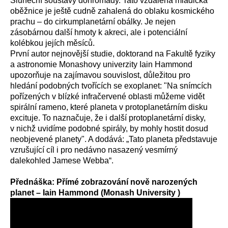
Sluneční soustavy dohromady. Tato vzdálená mladičká
oběžnice je ještě cudně zahalená do oblaku kosmického
prachu – do cirkumplanetární obálky. Je nejen
zásobárnou další hmoty k akreci, ale i potenciální
kolébkou jej
í
ch měsíců.
První autor nejnovější studie,
doktorand na Fakultě fyziky
a astronomie Monashovy univerzity
Iain Hammond
upozorňuje na zajímavou souvislost
, důležitou pro
hledání podobných tvořících se exoplanet:
"Na snímcích
pořízených v blízké infračervené oblasti můžeme vidět
spirální rameno, které planeta v protoplanetárním disku
excituje. To naznačuje, že i další protoplanetární disky,
v nichž uvidíme podobné spirály, by mohly hostit dosud
neobjevené planety
". A dodává: „Tato planeta představuje
vzrušující cíl i pro nedávno nasazený vesmírný
dalekohled Jamese Webba“.
Přednáška: Přímé zobrazování nově narozených
planet – Iain Hammond (Monash University )