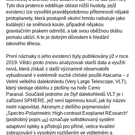
Tyto dva prstence odděluje oblast nižší hustoty, jejíž
existenci lze vysvětlit pravděpodobnou přítomností nějaké
protoplanety, která postupně okolní hmotu nabaluje jako
kutálející se sněhová koule, případně nějakou
gravitačním prakem odmrští, a tak svou oběžnou dráhu
pomalu uklízí. A to je dobrým důvodem k hledání
takového tělesa.
První náznaky o jeho existenci byly publikovány již v roce
2019. Vědci proto znovu analyzovali starší data a využili
nová, která získali z další významné observatoře
vybudované v extrémně suché chilské poušti Atacama – z
Velmi velkého dalekohledu (Very Large Telescope, VLT),
který sleduje oblohu z plošiny na hoře Cerro
Paranal.
Součástí jednoho ze čtyř dalekohledů VLT je i
zařízení SPHERE, jež není tajemnou koulí, jak
by
název
mohl
napovíd
at
.
Akronym z delšího pojmenování
„
Spectro-Polarimetric High-contrast Exoplanet REsearch“
(podrobný popis
) označuje
sofistikovaný systém
zde
adaptivní optiky a přístrojů pro přímé, velice kvalitní
zobrazování s vysokým rozlišením ve viditelném a