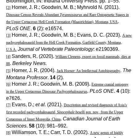
Bloomington, IN: Indiana University Press. pp. 1–55.
Horner, J. R.; Goodwin, M. B.; Myhrvold N. (2011).
[2]
Dinosaur Census Reveals Abundant
Tyrannosaurus
and Rare Ontogenetic Stages in
.
the Upper Cretaceous Hell Creek Formation (Maastrichtian), Montana, USA
PLoS ONE
.
6
(2): e16574.
Horner, J. R.; Goodwin, M. B.; Evans, D. C. (2023).
[3]
A new
pachycephalosaurid from the Hell Creek Formation, Garfield County, Montana,
Journal of Vertebrate Paleontology
: e2190369.
U.S.A.
Sanders, R. (2020).
[4]
William Clemens, expert on fossil mammals, dies at
.
Berkeley News.
88
Horner, J. R. (2004).
.
The
[5]
Jack Horner: An Intellectual Autobiography
Montana Professor
.
14
(2)
.
Horner J. R.; Goodwin, M. B. (2009).
[6]
Extreme cranial ontogeny
.
PLoS ONE
.
4
(10):
in the Upper Cretaceous Dinosaur
Pachycephalosaurus
e7626.
Evans, D.;
et al.
(2021).
[7]
Description and revised diagnosis of Asia’s
first recorded pachycephalosaurid,
Sinocephale bexelli
gen. nov., from the Upper
.
Canadian Journal of Earth
Cretaceous of Inner Mongolia, China
Sciences
.
58
(10): 981–992.
Williamson, T. E.; Carr, T. D. (2002).
[8]
A new genus of highly