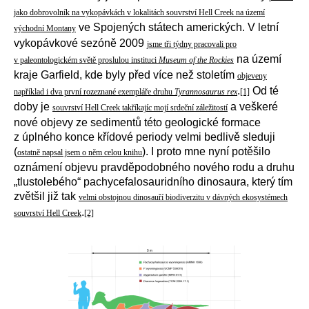
jako dobrovolník na vykopávkách v lokalitách souvrství Hell Creek na území
ve Spojených státech amerických. V letní
východní Montany
vykopávkové sezóně 2009
jsme tři týdny pracovali pro
na území
v paleontologickém světě proslulou instituci
Museum of the Rockies
kraje Garfield, kde byly před více než stoletím
objeveny
.
Od té
například i dva první rozeznané exempláře druhu
Tyrannosaurus rex
[1]
doby je
a veškeré
souvrství Hell Creek takříkajíc mojí srdeční záležitostí
nové objevy ze sedimentů této geologické formace
z úplného konce křídové periody velmi bedlivě sleduji
(
). I proto mne nyní potěšilo
ostatně napsal jsem o něm celou knihu
oznámení objevu pravděpodobného nového rodu a druhu
„tlustolebého“ pachycefalosauridního dinosaura, který tím
zvětšil již tak
velmi obstojnou dinosauří biodiverzitu v dávných ekosystémech
.
souvrství Hell Creek
[2]