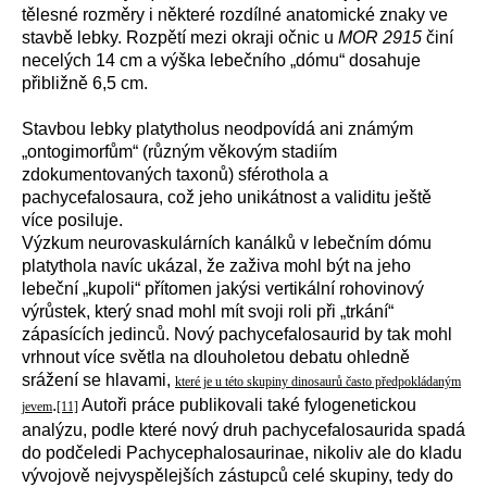
tělesné rozměry i některé rozdílné anatomické znaky ve
stavbě lebky. Rozpětí mezi okraji očnic u
MOR 2915
činí
necelých 14 cm a výška lebečního „dómu“ dosahuje
přibližně 6,5 cm.
Stavbou lebky platytholus neodpovídá ani známým
„ontogimorfům“ (různým věkovým stadiím
zdokumentovaných taxonů) sférothola a
pachycefalosaura, což jeho unikátnost a validitu ještě
více posiluje.
Výzkum neurovaskulárních kanálků v lebečním dómu
platythola navíc ukázal, že zaživa mohl být na jeho
lebeční „kupoli“ přítomen jakýsi vertikální rohovinový
výrůstek, který snad mohl mít svoji roli při „trkání“
zápasících jedinců. Nový pachycefalosaurid by tak mohl
vrhnout více světla na dlouholetou debatu ohledně
srážení se hlavami,
které je u této skupiny dinosaurů často předpokládaným
.
Autoři práce publikovali také fylogenetickou
jevem
[11]
analýzu, podle které nový druh pachycefalosaurida spadá
do podčeledi Pachycephalosaurinae, nikoliv ale do kladu
vývojově nejvyspělejších zástupců celé skupiny, tedy do