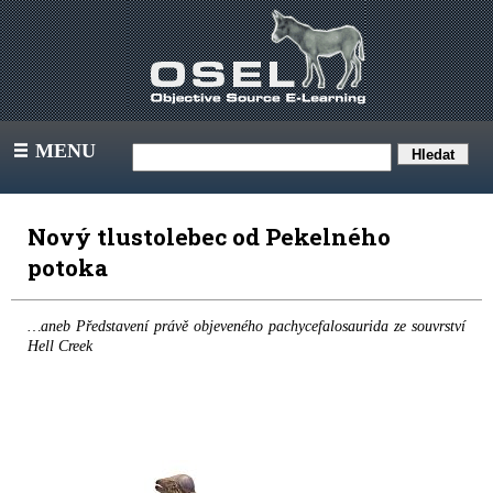
MENU
III
Nový tlustolebec od Pekelného
potoka
…aneb Představení právě objeveného pachycefalosaurida ze souvrství
Hell Creek