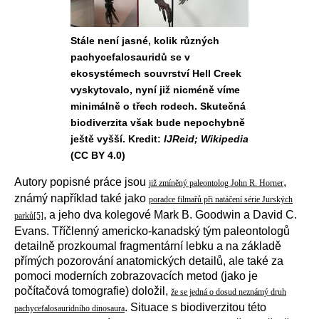
Stále není jasné, kolik různých
pachycefalosauridů se v
ekosystémech souvrství Hell Creek
vyskytovalo, nyní již nicméně víme
minimálně o třech rodech. Skutečná
biodiverzita však bude nepochybně
ještě vyšší. Kredit:
IJReid; Wikipedia
(CC BY 4.0)
Autory popisné práce jsou
,
již zmíněný paleontolog John R. Horner
známý například také jako
poradce filmařů při natáčení série Jurských
, a jeho dva kolegové Mark B. Goodwin a David C.
parků
[5]
Evans. Tříčlenný americko-kanadský tým paleontologů
detailně prozkoumal fragmentární lebku a na základě
přímých pozorování anatomických detailů, ale také za
pomoci moderních zobrazovacích metod (jako je
počítačová tomografie) doložil,
že se jedná o dosud neznámý druh
. Situace s biodiverzitou této
pachycefalosauridního dinosaura