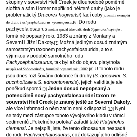
skupiny v souvrství Hell Creek je dlouhodobě poměrně
složitá a sám Horner například některé druhy (jako je
problematický
Dracorex hogwartsi
) řadí coby
juvenilní exemplář
.
Do rodu
do druhu
Pachycephalosaurus wyomingensis
[6]
pachycefalosaurus
,
možná spadal také další druh
Stygimoloch spinifer
formálně popsaný roku 1983 a známý z Montany a
Severní i Jižní Dakoty.
Možná jediným dosud známým
[7]
samostatným taxonem pachycefalosaurida, a to s
výjimkou v podobě samotného rodu
Pachycephalosaurus
, tak byl až do objevu platythola
.
U tohoto rodu
nejspíš rod
Sphaerotholus
, formálně popsaný roku 2002
[8]
jsou dnes rozlišovány dokonce tři druhy (
S. goodwini
,
S.
buchholtzae
a
S. edmontonensis
), jejich validita je ale
poněkud sporná.
Jeden dosud nepopsaný a
[9]
potenciálně nový pachycefalosauridní taxon ze
souvrství Hell Creek je známý ještě ze Severní Dakoty,
ale více informací o něm zatím není k dispozici.
Nyní
[10]
se tedy mezi zástupce tohoto vývojového kladu v rámci
sedimentů „Pekelného potoka“ zařadil také
Platytholus
clemensi
. Je nejspíš jisté, že tento dinosaurus nespadá
do rodu
Pachycephalosaurus
, což dokazují jeho odlišné