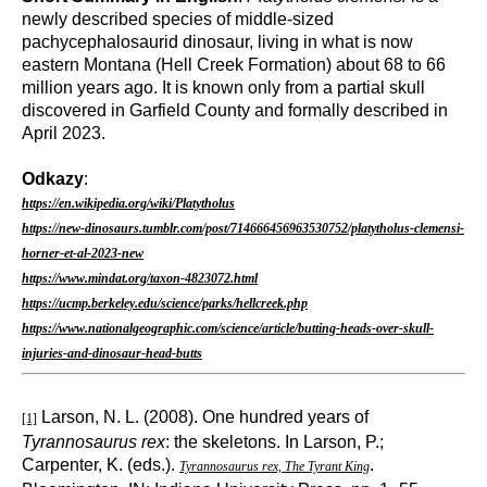
newly described species of middle-sized
pachycephalosaurid dinosaur, living in what is now
eastern Montana (Hell Creek Formation) about 68 to 66
million years ago. It is known only from a partial skull
discovered in Garfield County and formally described in
April 2023.
Odkazy
:
https://en.wikipedia.org/wiki/Platytholus
https://new-dinosaurs.tumblr.com/post/714666456963530752/platytholus-clemensi-
horner-et-al-2023-new
https://www.mindat.org/taxon-4823072.html
https://ucmp.berkeley.edu/science/parks/hellcreek.php
https://www.nationalgeographic.com/science/article/butting-heads-over-skull-
injuries-and-dinosaur-head-butts
Larson, N. L. (2008). One hundred years of
[1]
Tyrannosaurus rex
: the skeletons. In Larson, P.;
Carpenter, K. (eds.).
.
Tyrannosaurus rex, The Tyrant King