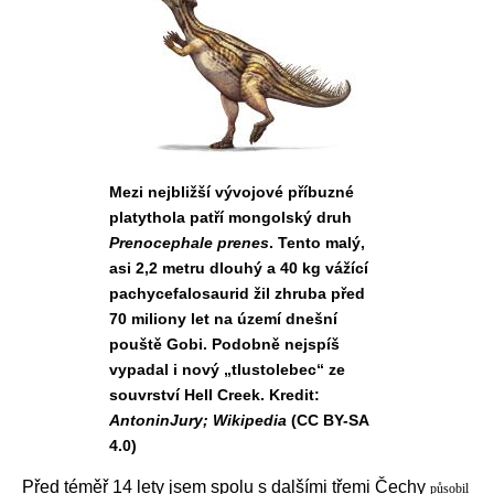
Mezi nejbližší vývojové příbuzné
platythola patří mongolský druh
Prenocephale prenes
. Tento malý,
asi 2,2 metru dlouhý a 40 kg vážící
pachycefalosaurid žil zhruba před
70 miliony let na území dnešní
pouště Gobi. Podobně nejspíš
vypadal i nový „tlustolebec“ ze
souvrství Hell Creek. Kredit:
AntoninJury; Wikipedia
(CC BY-SA
4.0)
Před téměř 14 lety jsem spolu s dalšími třemi Čechy
působil