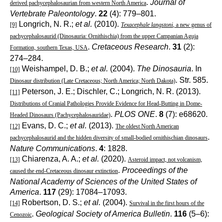
.
Journal of
derived pachycephalosaurian from western North America
Vertebrate Paleontology
.
22
(4): 779–801.
Longrich, N. R.;
et al.
(2010).
[9]
Texacephale langstoni
, a new genus of
pachycephalosaurid (Dinosauria: Ornithischia) from the upper Campanian Aguja
.
Cretaceous Research
.
31
(2):
Formation, southern Texas, USA
274–284.
Weishampel, D. B.;
et al.
(2004).
The Dinosauria
. In
[10]
. Str. 585.
Dinosaur distribution (Late Cretaceous; North America; North Dakota)
Peterson, J. E.; Dischler, C.; Longrich, N. R. (2013).
[11]
Distributions of Cranial Pathologies Provide Evidence for Head-Butting in Dome-
.
PLOS ONE
.
8
(7): e68620.
Headed Dinosaurs (Pachycephalosauridae)
Evans, D. C.;
et al.
(2013).
[12]
The oldest North American
.
pachycephalosaurid and the hidden diversity of small-bodied ornithischian dinosaurs
Nature Communications
.
4
: 1828.
Chiarenza, A. A.;
et al.
(2020).
[13]
Asteroid impact, not volcanism,
.
Proceedings of the
caused the end-Cretaceous dinosaur extinction
National Academy of Sciences of the United States of
America
.
117
(29): 17084–17093.
Robertson, D. S.;
et al.
(2004).
[14]
Survival in the first hours of the
.
Geological Society of America Bulletin
.
116
(5–6):
Cenozoic