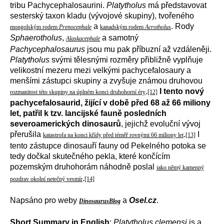
tribu Pachycephalosaurini.
Platytholus
má představovat
sesterský taxon kladu (vývojové skupiny), tvořeného
a
. Rody
mongolským rodem
Prenocephale
kanadským rodem
Acrotholus
Sphaerotholus
,
a samotný
Alaskacephale
Pachycephalosaurus
jsou mu pak příbuzní až vzdáleněji.
Platytholus
svými tělesnými rozměry přibližně vyplňuje
velikostní mezeru mezi velkými pachycefalosaury a
menšími zástupci skupiny a zvyšuje známou druhovou
.
I tento nový
rozmanitost této skupiny na úplném konci druhohorní éry
[12]
pachycefalosaurid, žijící v době před 68 až 66 miliony
let, patřil k tzv. lancijské fauně posledních
severoamerických dinosaurů
, jejichž evoluční vývoj
přerušila
.
I
katastrofa na konci křídy před téměř rovnými 66 miliony let
[13]
tento zástupce dinosauří fauny od Pekelného potoka se
tedy dočkal skutečného pekla, které končícím
pozemským druhohorám náhodně poslal
jako němý kamenný
.
pozdrav okolní netečný vesmír
[14]
Napsáno pro weby
a
Osel.cz
.
DinosaurusBlog
Short Summary in English
:
Platytholus clemensi
is a