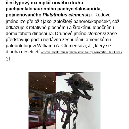
činí typový exemplář nového druhu
pachycefalosaurinního pachycefalosaurida,
pojmenovaného
Platytholus clemensi
.
Rodové
[3]
jméno lze přeložit jako „zploštělý pahorek/kopeček“, což
odkazuje k relativně plochému a širokému lebečnímu
dómu tohoto dinosaura. Druhové jméno
clemensi
zase
představuje poctu nedávno zesnulému americkému
paleontologovi Williamu A. Clemensovi, Jr., který se
dlouhá desetiletí
.
věnoval výzkumu zejména savčí fauny souvrství Hell Creek
[4]