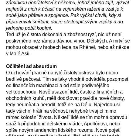
záminkou nepřátelství k někomu, jehož jméno tajil, vyzval
nejlepší z nich k účasti na vojenském tažení a vzal je k
sobě jako přátele a spojence. Pak vyčkal chvíli, kdy si
připravovali snídani, dal je obstoupit svými vojáky a do
jednoho pobít kopími.
Teď už je čistota dokonalá a zbožnost ryzí, nic už není
poskvrněno neznámou dávnou vinou Délských. A mrtví se
mohou obracet v hrobech leda na Rhénei, nebo až někde
v Malé Asii.
Očištění ad absurdum
O uchování pracně nabyté čistoty ostrova bylo nutno
bedlivě pečovat. Tím se taky vhodně odváděla pozornost
od finančních machinací a od stále podivnějšího
velkoobchodu. Nově usazení lidé, často z finančních a
obchodních kruhů, měli dodržovat pravidla nové čistoty,
tedy neumírat a nerodit, totiž ne na Délu. Najednou si
tady všichni hráli na věčnost, nehybně trvající mimo
rámec kolotání života. Někteří lidé se tím možná opravdu
snažili připodobnit délskému vládci, Apollónovi, nebo
spíše novým tendencím lidského rozumu. Nové pojetí