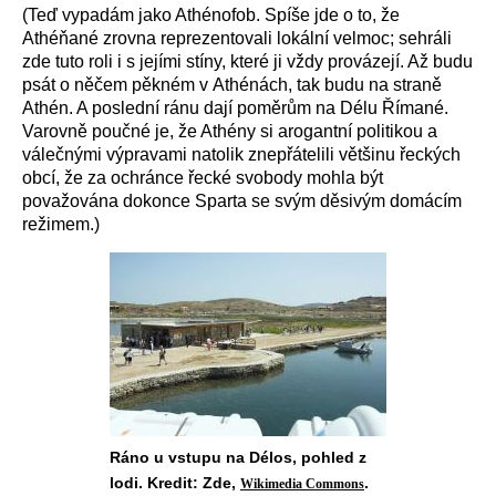
(Teď vypadám jako Athénofob. Spíše jde o to, že
Athéňané zrovna reprezentovali lokální velmoc; sehráli
zde tuto roli i s jejími stíny, které ji vždy provázejí. Až budu
psát o něčem pěkném v Athénách, tak budu na straně
Athén. A poslední ránu dají poměrům na Délu Římané.
Varovně poučné je, že Athény si arogantní politikou a
válečnými výpravami natolik znepřátelili většinu řeckých
obcí, že za ochránce řecké svobody mohla být
považována dokonce Sparta se svým děsivým domácím
režimem.)
Ráno u vstupu na Délos, pohled z
lodi. Kredit: Zde,
.
Wikimedia Commons