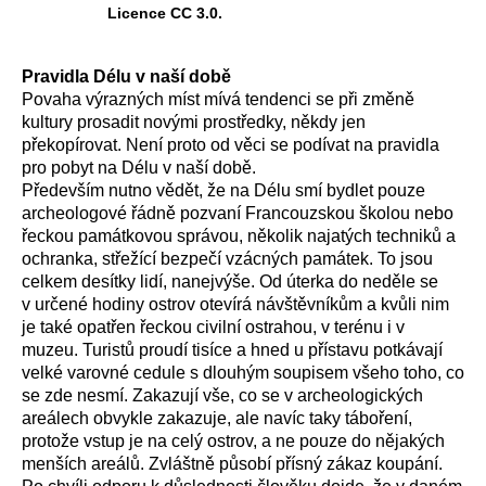
Licence CC 3.0.
Pravidla Délu v naší době
Povaha výrazných míst mívá tendenci se při změně
kultury prosadit novými prostředky, někdy jen
překopírovat. Není proto od věci se podívat na pravidla
pro pobyt na Délu v naší době.
Především nutno vědět, že na Délu smí bydlet pouze
archeologové řádně pozvaní Francouzskou školou nebo
řeckou památkovou správou, několik najatých techniků a
ochranka, střežící bezpečí vzácných památek. To jsou
celkem desítky lidí, nanejvýše. Od úterka do neděle se
v určené hodiny ostrov otevírá návštěvníkům a kvůli nim
je také opatřen řeckou civilní ostrahou, v terénu i v
muzeu. Turistů proudí tisíce a hned u přístavu potkávají
velké varovné cedule s dlouhým soupisem všeho toho, co
se zde nesmí. Zakazují vše, co se v archeologických
areálech obvykle zakazuje, ale navíc taky táboření,
protože vstup je na celý ostrov, a ne pouze do nějakých
menších areálů. Zvláštně působí přísný zákaz koupání.