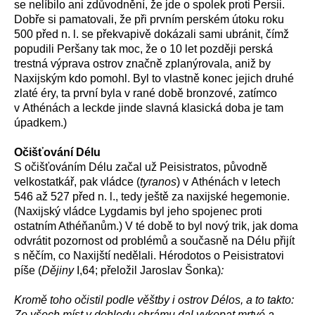
se nelíbilo ani zdůvodnění, že jde o spolek proti Persii.
Dobře si pamatovali, že při prvním perském útoku roku
500 před n. l. se překvapivě dokázali sami ubránit, čímž
popudili Peršany tak moc, že o 10 let později perská
trestná výprava ostrov značně zplanýrovala, aniž by
Naxijským kdo pomohl. Byl to vlastně konec jejich druhé
zlaté éry, ta první byla v rané době bronzové, zatímco
v Athénách a leckde jinde slavná klasická doba je tam
úpadkem.)
Očišťování Délu
S očišťováním Délu začal už Peisistratos, původně
velkostatkář, pak vládce (
tyranos
) v Athénách v letech
546 až 527 před n. l., tedy ještě za naxijské hegemonie.
(Naxijský vládce Lygdamis byl jeho spojenec proti
ostatním Athéňanům.) V té době to byl nový trik, jak doma
odvrátit pozornost od problémů a současně na Délu přijít
s něčím, co Naxijští nedělali. Hérodotos o Peisistratovi
píše (
Dějiny
I,64; přeložil Jaroslav Šonka)
:
Kromě toho očistil podle věštby i ostrov Délos, a to takto:
Ze všech míst v dohledu chrámu dal vykopat mrtvé a