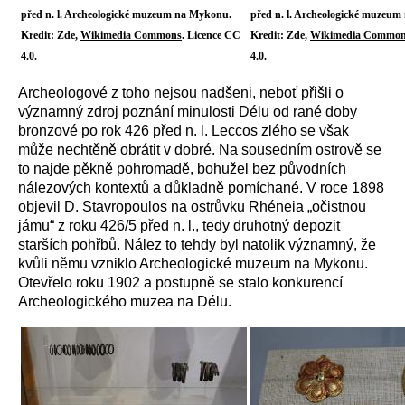
před n. l. Archeologické muzeum na Mykonu.
před n. l. Archeologické muzeu
Kredit: Zde,
Wikimedia Commons
. Licence CC
Kredit: Zde,
Wikimedia Commo
4.0.
4.0.
Archeologové z toho nejsou nadšeni, neboť přišli o
významný zdroj poznání minulosti Délu od rané doby
bronzové po rok 426 před n. l. Leccos zlého se však
může nechtěně obrátit v dobré. Na sousedním ostrově se
to najde pěkně pohromadě, bohužel bez původních
nálezových kontextů a důkladně pomíchané. V roce 1898
objevil D. Stavropoulos na ostrůvku Rhéneia „očistnou
jámu“ z roku 426/5 před n. l., tedy druhotný depozit
starších pohřbů. Nález to tehdy byl natolik významný, že
kvůli němu vzniklo Archeologické muzeum na Mykonu.
Otevřelo roku 1902 a postupně se stalo konkurencí
Archeologického muzea na Délu.