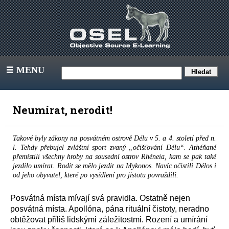
MENU
III
Neumírat, nerodit!
Takové byly zákony na posvátném ostrově Délu v 5. a 4. století před n.
l. Tehdy přebujel zvláštní sport zvaný „očišťování Délu“. Athéňané
přemístili všechny hroby na sousední ostrov Rhéneia, kam se pak také
jezdilo umírat. Rodit se mělo jezdit na Mykonos. Navíc očistili Délos i
od jeho obyvatel, které po vysídlení pro jistotu povraždili.
Posvátná místa mívají svá pravidla. Ostatně nejen
posvátná místa. Apollóna, pána rituální čistoty, neradno
obtěžovat příliš lidskými záležitostmi. Rození a umírání