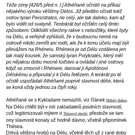
Téže zimy [426/5 před n. l.] Athéňané očistili na příkaz
nějakého výroku věštírny Délos. Již předtím očistil totiž
ostrov tyran Peisistratos, ne celý, ale tak daleko, kam až
bylo vidět od svatyně. Tentokrát byl očištěn celý tímto
způsobem: Odklidili všechny rakve s nebožtíky, které byly
na Délu, a veřejně vyhlásili, že v budoucnu nemá na
ostrově nikdo zemřít ani rodit, ale že k tomu účelu mají být
převáženi na Rhéneiu. Rhéneia je od Délu vzdálena jen
tak malý kousek, že samský tyran Polykratés, který měl
po nějakou dobu mocné loďstvo a ovládal i jiné ostrovy,
když se zmocnil i Rhéneie, daroval ji Apollónovi
Délskému a připoutal ji k Délu řetězem. A tenkrát po té
očistě uspořádali Athéňané poprvé slavnost délie, která
se koná vždy jednou za čtyři roky.
Athéňané se s Kykladami nemazlili, viz článek
.
Mélský dialog
Na Délu chtěli být v roli zakladatelů poutních slavností,
což legitimizovali mýtem o
,
přestože se tam
Théseově plavbě
ony slavnosti konaly už hodně dávno, včetně připomínek
Thésea.
Drtivá většina hrobů na Délu, včetně těch už z rané doby