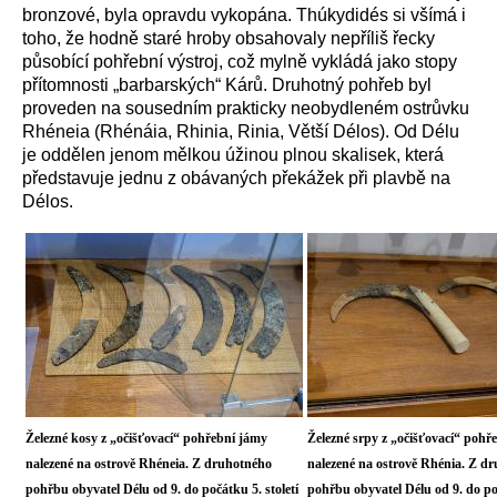
bronzové, byla opravdu vykopána. Thúkydidés si všímá i
toho, že hodně staré hroby obsahovaly nepříliš řecky
působící pohřební výstroj, což mylně vykládá jako stopy
přítomnosti „barbarských“ Kárů. Druhotný pohřeb byl
proveden na sousedním prakticky neobydleném ostrůvku
Rhéneia
(Rhénáia, Rhinia, Rinia, Větší Délos). Od Délu
je oddělen jenom mělkou úžinou plnou skalisek, která
představuje jednu z obávaných překážek při plavbě na
Délos.
Železné kosy z „očišťovací“ pohřební jámy
Železné srpy z „očišťovací“ pohř
nalezené na ostrově Rhéneia. Z druhotného
nalezené na ostrově Rhénia. Z d
pohřbu obyvatel Délu od 9. do počátku 5. století
pohřbu obyvatel Délu od 9. do poč