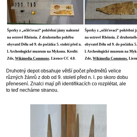
Šperky z „očišťovací“ pohřební jámy nalezené
Šperky z „očišťovací“ pohřební 
na ostrově Rhéneia. Z druhotného pohřbu
na ostrově Rhéneia. Z druhotné
obyvatel Délu od 9. do počátku 5. století před n.
obyvatel Délu od 9. do počátku 5. 
l. Archeologické muzeum na Mykonu. Kredit:
l. Archeologické muzeum na Myk
Zde,
Wikimedia Commons
. Licence CC 4.0.
Zde,
Wikimedia Commons.
Licen
Druhotný depot obsahuje větší počet předmětů velice
různých žánrů z dob od 9. století před n. l. po skoro dobu
přenesení. Znalci mají při identifikacích co rozplétat, ale
to teď necháme stranou.