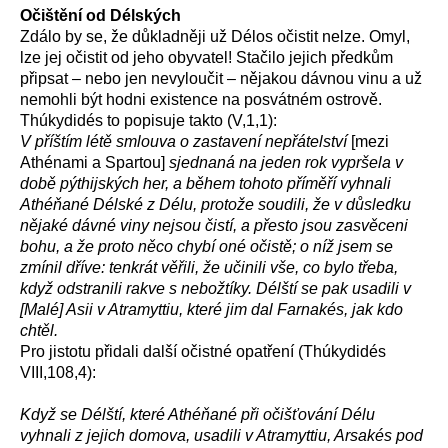
Očištění od Délských
Zdálo by se, že důkladněji už Délos očistit nelze. Omyl,
lze jej očistit od jeho obyvatel! Stačilo jejich předkům
připsat – nebo jen nevyloučit – nějakou dávnou vinu a už
nemohli být hodni existence na posvátném ostrově.
Thúkydidés to popisuje takto (V,1,1):
V příštím létě smlouva o zastavení nepřátelství
[mezi
Athénami a Spartou]
sjednaná na jeden rok vypršela v
době pýthijských her, a během tohoto příměří vyhnali
Athéňané Délské z Délu, protože soudili, že v důsledku
nějaké dávné viny nejsou čistí, a přesto jsou zasvěceni
bohu, a že proto něco chybí oné očistě; o níž jsem se
zmínil dříve: tenkrát věřili, že učinili vše, co bylo třeba,
když odstranili rakve s nebožtíky. Délští se pak usadili v
[Malé] Asii v Atramyttiu, které jim dal Farnakés, jak kdo
chtěl.
Pro jistotu přidali další očistné opatření (Thúkydidés
VIII,108,4):
Když se Délští, které Athéňané při očišťování Délu
vyhnali z jejich domova, usadili v Atramyttiu, Arsakés pod