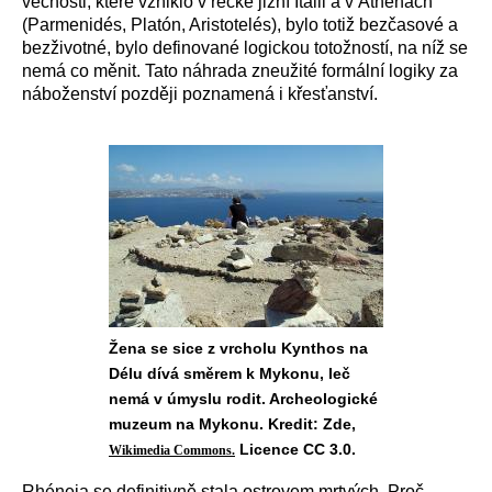
věčnosti, které vzniklo v řecké jižní Itálii a v Athénách
(Parmenidés, Platón, Aristotelés), bylo totiž bezčasové a
bezživotné, bylo definované logickou totožností, na níž se
nemá co měnit. Tato náhrada zneužité formální logiky za
náboženství později poznamená i křesťanství.
Žena se sice z vrcholu Kynthos na
Délu dívá směrem k Mykonu, leč
nemá v úmyslu rodit. Archeologické
muzeum na Mykonu. Kredit: Zde,
Licence CC 3.0.
Wikimedia Commons.
Rhéneia se definitivně stala ostrovem mrtvých. Proč