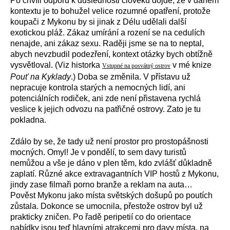
Po chvíli odporu k důslednosti člověku dojde, že v daném
kontextu je to bohužel velice rozumné opatření, protože
koupači z Mykonu by si jinak z Délu udělali další
exotickou pláž. Zákaz umírání a rození se na cedulích
nenajde, ani zákaz sexu. Raději jsme se na to neptal,
abych nevzbudil podezření, kontext otázky bych obtížně
vysvětloval. (Viz historka
v mé knize
Vstupné na posvátný ostrov
Pouť na Kyklady
.) Doba se změnila. V přístavu už
nepracuje kontrola starých a nemocných lidí, ani
potenciálních rodiček, ani zde není přistavena rychlá
veslice k jejich odvozu na patřičné ostrovy. Zato je tu
pokladna.
Zdálo by se, že tady už není prostor pro prostopášnosti
mocných. Omyl! Je v pondělí, to sem davy turistů
nemůžou a vše je dáno v plen těm, kdo zvlášť důkladně
zaplatí. Různé akce extravagantních VIP hostů z Mykonu,
jindy zase filmaři porno branže a reklam na auta…
Pověst Mykonu jako místa světských došupů po poutích
zůstala. Dokonce se umocnila, přestože ostrov byl už
prakticky zničen. Po řadě peripetií co do orientace
nabídky jsou teď hlavními atrakcemi pro davy místa, na