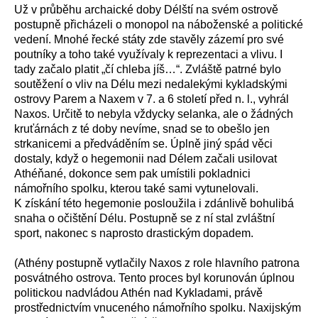
Už v průběhu archaické doby Délští na svém ostrově
postupně přicházeli o monopol na náboženské a politické
vedení. Mnohé řecké státy zde stavěly zázemí pro své
poutníky a toho také využívaly k reprezentaci a vlivu. I
tady začalo platit „čí chleba jíš…“. Zvláště patrné bylo
soutěžení o vliv na Délu mezi nedalekými kykladskými
ostrovy Parem a Naxem v 7. a 6 století před n. l., vyhrál
Naxos. Určitě to nebyla vždycky selanka, ale o žádných
kruťárnách z té doby nevíme, snad se to obešlo jen
strkanicemi a předváděním se. Úplně jiný spád věci
dostaly, když o hegemonii nad Délem začali usilovat
Athéňané, dokonce sem pak umístili pokladnici
námořního spolku, kterou také sami vytunelovali.
K získání této hegemonie posloužila i zdánlivě bohulibá
snaha o očištění Délu. Postupně se z ní stal zvláštní
sport, nakonec s naprosto drastickým dopadem.
(Athény postupně vytlačily Naxos z role hlavního patrona
posvátného ostrova. Tento proces byl korunován úplnou
politickou nadvládou Athén nad Kykladami, právě
prostřednictvím vnuceného námořního spolku. Naxijským