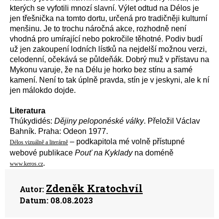
kterých se vyfotili mnozí slavní. Výlet odtud na Délos je
jen třešnička na tomto dortu, určená pro tradičněji kulturní
menšinu. Je to trochu náročná akce, rozhodně není
vhodná pro umírající nebo pokročile těhotné. Podiv budí
už jen zakoupení lodních lístků na nejdelší možnou verzi,
celodenní, očekává se půldeňák. Dobrý muž v přístavu na
Mykonu varuje, že na Délu je horko bez stínu a samé
kamení. Není to tak úplně pravda, stín je v jeskyni, ale k ní
jen málokdo dojde.
Literatura
Thúkydidés:
Dějiny peloponéské války
. Přeložil Václav
Bahník. Praha: Odeon 1977.
– podkapitola mé volně přístupné
Délos vizuálně a literárně
webové publikace
Pouť na Kyklady
na doméně
.
www.keros.cz
Zdeněk Kratochvíl
Autor:
Datum:
08.08.2023