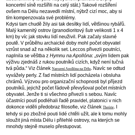
koncertní síně rozšířili na celý stát.) Takové rozšíření
ovšem na Délu nezavedli místní, nýbrž cizí moc, aby si
tím kompenzovala své problémy.
Kdysi tam chudě žily asi tak desítky lidí, většinou rybářů.
Malý kamenitý ostrov (granodioritový šutr velikosti 1 x 4
km) by víc jak stovku lidí neuživil. Pak začaly slavné
poutě. V průběhu archaické doby mohl počet obyvatel
vzrůst snad až na několik set. Leccos přivezli poutníci,
naplnila se věštba z
Hymnu na Apollóna
: „
svým lidem pak
výživu zjednáš z rukou poutníků cizích, když není tučná
tvá půda.“ V
iz článek
. Navíc se odtud
Narození Apollóna na Délu
vyvážely perly. Z řad místních lidí pocházela i obsluha
chrámů. Výzvou pro organizační schopnosti byl příjezd
poutníků, jejichž počet řádově převyšoval počet místních
obyvatel. Jenže ti si všechno přivezli s sebou. Navíc
účastníci poutí podléhali řadě pravidel, platonici v nich
dokonce viděli předobraz filosofie, viz článek
. I
Theórie
tehdy si po zbožné pouti lidé chtěli užít, ale k tomu mohly
sloužit jiná místa Délu i přilehlé ostrovy, na kterých se
mnohdy stejně muselo přestupovat.