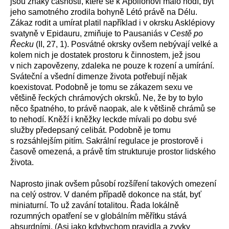
jsou znaky časnosti, které se k Apollónovi málo hodí, byť
jeho samotného zrodila bohyně Létó právě na Délu.
Zákaz rodit a umírat platil například i v okrsku Asklépiovy
svatyně v Epidauru, zmiňuje to Pausaniás v
Cestě po
Řecku
(II, 27, 1). Posvátné okrsky ovšem nebývají velké a
kolem nich je dostatek prostoru k činnostem, jež jsou
v nich zapovězeny, zdaleka ne pouze k rození a umírání.
Sváteční a všední dimenze života potřebují nějak
koexistovat. Podobně je tomu se zákazem sexu ve
většině řeckých chrámových okrsků. Ne, že by to bylo
něco špatného, to právě naopak, ale k většině chrámů se
to nehodí. Kněží i kněžky leckde mívali po dobu své
služby předepsaný celibát. Podobně je tomu
s rozsáhlejším pitím. Sakrální regulace je prostorově i
časově omezená, a právě tím strukturuje prostor lidského
života.
Naprosto jinak ovšem působí rozšíření takových omezení
na celý ostrov. V daném případě dokonce na stát, byť
miniaturní. To už zavání totalitou. Řada lokálně
rozumných opatření se v globálním měřítku stává
absurdními. (Asi jako kdybychom pravidla a zvyky