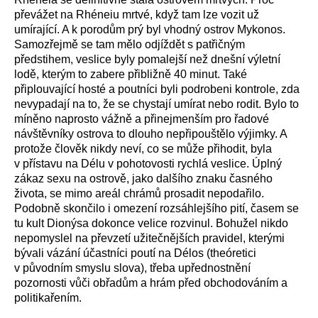
převážet na Rhéneiu mrtvé, když tam lze vozit už
umírající. A k porodům prý byl vhodný ostrov Mykonos.
Samozřejmě se tam mělo odjíždět s patřičným
předstihem, veslice byly pomalejší než dnešní výletní
lodě, kterým to zabere přibližně 40 minut. Také
připlouvající hosté a poutníci byli podrobeni kontrole, zda
nevypadají na to, že se chystají umírat nebo rodit. Bylo to
míněno naprosto vážně a přinejmenším pro řadové
návštěvníky ostrova to dlouho nepřipouštělo výjimky. A
protože člověk nikdy neví, co se může přihodit, byla
v přístavu na Délu v pohotovosti rychlá veslice. Úplný
zákaz sexu na ostrově, jako dalšího znaku časného
života, se mimo areál chrámů prosadit nepodařilo.
Podobně skončilo i omezení rozsáhlejšího pití, časem se
tu kult Dionýsa dokonce velice rozvinul. Bohužel nikdo
nepomyslel na převzetí užitečnějších pravidel, kterými
bývali vázání účastníci poutí na Délos (theóretici
v původním smyslu slova), třeba upřednostnění
pozornosti vůči obřadům a hrám před obchodováním a
politikařením.