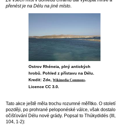
přenést je na Délu na jiné místo
.
Ostrov Rhéneia, plný antických
hrobů. Pohled z přístavu na Délu.
Kredit: Zde,
.
Wikimedia Commons
Licence CC 3.0.
Tato akce ještě měla trochu rozumné měřítko. O století
později, po prohrané peloponéské válce, však dostalo
očišťování Délu nové grády. Popsal to Thúkydidés (III,
104, 1-2):