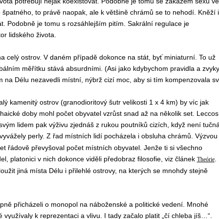
ivota potřebují nějak koexistovat. Podobně je tomu se zákazem sexu ve
 špatného, to právě naopak, ale k většině chrámů se to nehodí. Kněží i
t. Podobně je tomu s rozsáhlejším pitím. Sakrální regulace je
or lidského života.
 celý ostrov. V daném případě dokonce na stát, byť miniaturní. To už
obálním měřítku stává absurdními. (Asi jako kdybychom pravidla a zvyk
šem na Délu nezavedli místní, nýbrž cizí moc, aby si tím kompenzovala s
alý kamenitý ostrov (granodioritový šutr velikosti 1 x 4 km) by víc jak
rchaické doby mohl počet obyvatel vzrůst snad až na několik set. Leccos
svým lidem pak výživu zjednáš z rukou poutníků cizích, když není tučn
vyvážely perly. Z řad místních lidí pocházela i obsluha chrámů. Výzvou
čet řádově převyšoval počet místních obyvatel. Jenže ti si všechno
el, platonici v nich dokonce viděli předobraz filosofie, viz článek
. 
Theórie
loužit jiná místa Délu i přilehlé ostrovy, na kterých se mnohdy stejně
pně přicházeli o monopol na náboženské a politické vedení. Mnohé
yužívaly k reprezentaci a vlivu. I tady začalo platit „čí chleba jíš…“.