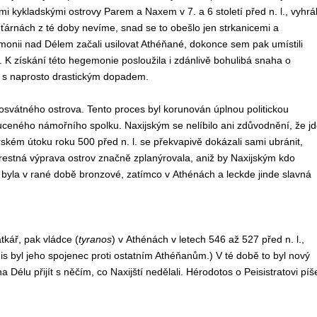
i kykladskými ostrovy Parem a Naxem v 7. a 6 století před n. l., vyhrá
uťárnách z té doby nevíme, snad se to obešlo jen strkanicemi a
monii nad Délem začali usilovat Athéňané, dokonce sem pak umístili
. K získání této hegemonie posloužila i zdánlivě bohulibá snaha o
ec s naprosto drastickým dopadem.
posvátného ostrova. Tento proces byl korunován úplnou politickou
ceného námořního spolku. Naxijským se nelíbilo ani zdůvodnění, že jd
erském útoku roku 500 před n. l. se překvapivě dokázali sami ubránit,
trestná výprava ostrov značně zplanýrovala, aniž by Naxijským kdo
ní byla v rané době bronzové, zatímco v Athénách a leckde jinde slavná
tkář, pak vládce (
tyranos
) v Athénách v letech 546 až 527 před n. l.,
s byl jeho spojenec proti ostatním Athéňanům.) V té době to byl nový
Délu přijít s něčím, co Naxijští nedělali. Hérodotos o Peisistratovi píš