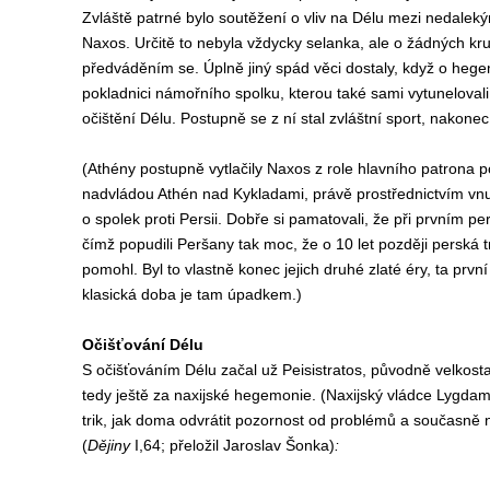
Zvláště patrné bylo soutěžení o vliv na Délu mezi nedalekým
Naxos. Určitě to nebyla vždycky selanka, ale o žádných kr
předváděním se. Úplně jiný spád věci dostaly, když o hege
pokladnici námořního spolku, kterou také sami vytunelovali
očištění Délu. Postupně se z ní stal zvláštní sport, nakon
(Athény postupně vytlačily Naxos z role hlavního patrona 
nadvládou Athén nad Kykladami, právě prostřednictvím vnu
o spolek proti Persii. Dobře si pamatovali, že při prvním p
čímž popudili Peršany tak moc, že o 10 let později perská 
pomohl. Byl to vlastně konec jejich druhé zlaté éry, ta prv
klasická doba je tam úpadkem.)
Očišťování Délu
S očišťováním Délu začal už Peisistratos, původně velkosta
tedy ještě za naxijské hegemonie. (Naxijský vládce Lygdami
trik, jak doma odvrátit pozornost od problémů a současně na 
(
Dějiny
I,64; přeložil Jaroslav Šonka)
: