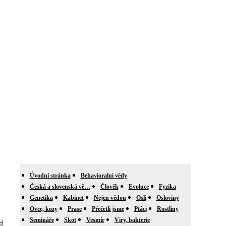
Úvodní stránka
Behavioralni vědy
Česká a slovenská vě…
Člověk
Evoluce
Fyzika
Genetika
Kabinet
Nejen vědou
Osli
Osloviny
Ovce, kozy
Prase
Přečetli jsme
Ptáci
Rostliny
Semináře
Skot
Vesmír
Viry, bakterie
d