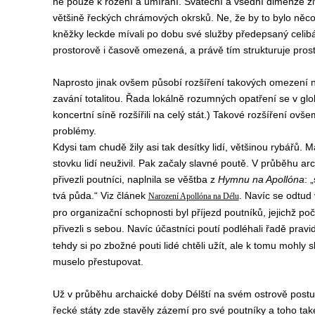
ne pouze k rození a umírání. Sváteční a všední dimenze ž
většině řeckých chrámových okrsků. Ne, že by to bylo něco
kněžky leckde mívali po dobu své služby předepsaný celibá
prostorově i časově omezená, a právě tím strukturuje prost
Naprosto jinak ovšem působí rozšíření takových omezení na
zavání totalitou. Řada lokálně rozumných opatření se v gl
koncertní síně rozšířili na celý stát.) Takové rozšíření ov
problémy.
Kdysi tam chudě žily asi tak desítky lidí, většinou rybářů. M
stovku lidí neuživil. Pak začaly slavné poutě. V průběhu a
přivezli poutníci, naplnila se věštba z
Hymnu na Apollóna
: „
tvá půda.“ V
iz článek
. Navíc se odtud 
Narození Apollóna na Délu
pro organizační schopnosti byl příjezd poutníků, jejichž po
přivezli s sebou. Navíc účastníci poutí podléhali řadě pravid
tehdy si po zbožné pouti lidé chtěli užít, ale k tomu mohly s
muselo přestupovat.
Už v průběhu archaické doby Délští na svém ostrově postu
řecké státy zde stavěly zázemí pro své poutníky a toho také v