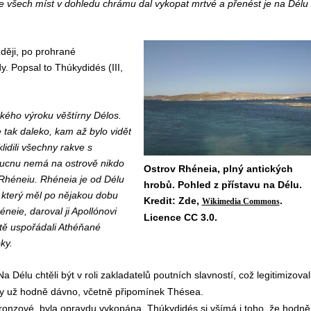
: Ze všech míst v dohledu chrámu dal vykopat mrtvé a přenést je na Délu
ději, po prohrané
. Popsal to Thúkydidés (III,
jakého výroku věštírny Délos.
le tak daleko, kam až bylo vidět
idili všechny rakve s
udoucnu nemá na ostrově nikdo
Ostrov Rhéneia, plný antických
a Rhéneiu. Rhéneia je od Délu
hrobů. Pohled z přístavu na Délu.
 který měl po nějakou dobu
Kredit: Zde,
.
Wikimedia Commons
éneie, daroval ji Apollónovi
Licence CC 3.0.
stě uspořádali Athéňané
ky.
Na Délu chtěli být v roli zakladatelů poutních slavností, což legitimizoval
ly už hodně dávno, včetně připomínek Thésea.
bronzové, byla opravdu vykopána. Thúkydidés si všímá i toho, že hodně