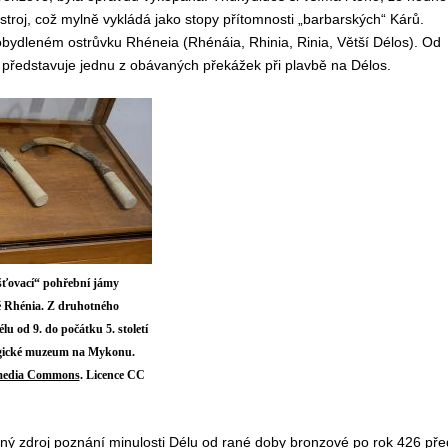
stroj, což mylně vykládá jako stopy přítomnosti „barbarských“ Kárů.
eobydleném ostrůvku
Rhéneia
(Rhénáia, Rhinia, Rinia, Větší Délos). Od
 představuje jednu z obávaných překážek při plavbě na Délos.
išťovací“ pohřební jámy
ě Rhénia. Z druhotného
u od 9. do počátku 5. století
logické muzeum na Mykonu.
media Commons
. Licence CC
mný zdroj poznání minulosti Délu od rané doby bronzové po rok 426 pře