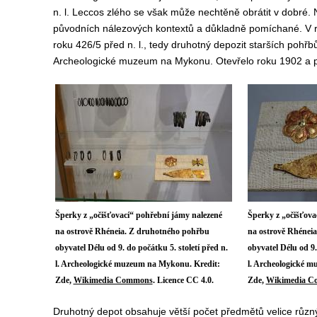
n. l. Leccos zlého se však může nechtěně obrátit v dobré
původních nálezových kontextů a důkladně pomíchané. V ro
roku 426/5 před n. l., tedy druhotný depozit starších pohřb
Archeologické muzeum na Mykonu. Otevřelo roku 1902 a p
Šperky z „očišťovací“ pohřební jámy nalezené
Šperky z „očišťova
na ostrově Rhéneia. Z druhotného pohřbu
na ostrově Rhénei
obyvatel Délu od 9. do počátku 5. století před n.
obyvatel Délu od 9.
l. Archeologické muzeum na Mykonu. Kredit:
l. Archeologické 
Zde,
Wikimedia Commons
. Licence CC 4.0.
Zde,
Wikimedia C
Druhotný depot obsahuje větší počet předmětů velice různýc