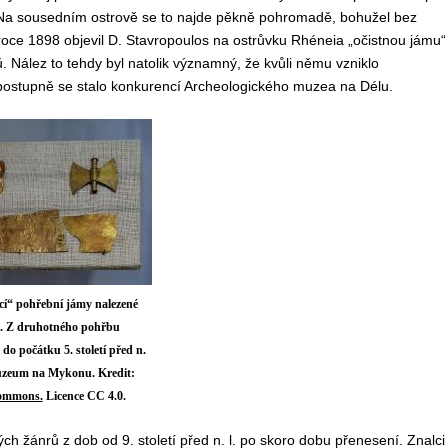
. Na sousedním ostrově se to najde pěkně pohromadě, bohužel bez
ce 1898 objevil D. Stavropoulos na ostrůvku Rhéneia „očistnou jámu“
ů. Nález to tehdy byl natolik významný, že kvůli němu vzniklo
ostupně se stalo konkurencí Archeologického muzea na Délu.
cí“ pohřební jámy nalezené
a. Z druhotného pohřbu
 do počátku 5. století před n.
muzeum na Mykonu. Kredit:
ommons.
Licence CC 4.0.
h žánrů z dob od 9. století před n. l. po skoro dobu přenesení. Znalci