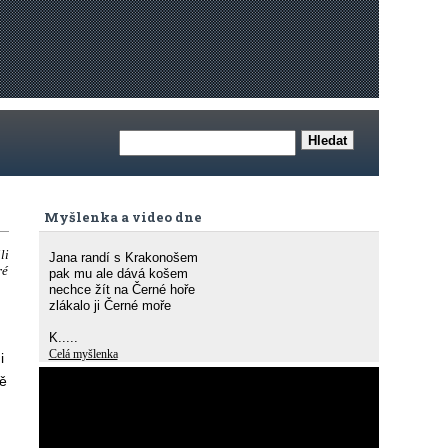
Myšlenka a video dne
li
Jana randí s Krakonošem
ré
pak mu ale dává košem
nechce žít na Černé hoře
zlákalo ji Černé moře
K.....
Celá myšlenka
i
vě