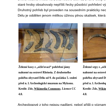
staré hroby obsahovaly nepříliš řecky působící pohřební vý
Druhotný pohřeb byl proveden na sousedním prakticky n
Délu je oddělen jenom mělkou úžinou plnou skalisek, která
Železné kosy z „očišťovací“ pohřební jámy
Železné srpy z „oč
nalezené na ostrově Rhéneia. Z druhotného
nalezené na ostrov
pohřbu obyvatel Délu od 9. do počátku 5. století
pohřbu obyvatel Dél
před n. l. Archeologické muzeum na Mykonu.
před n. l. Archeo
Kredit: Zde,
Wikimedia Commons
. Licence CC
Kredit: Zde,
Wiki
4.0.
4.0.
Archeologové z toho nejsou nadšeni, neboť přišli o význa