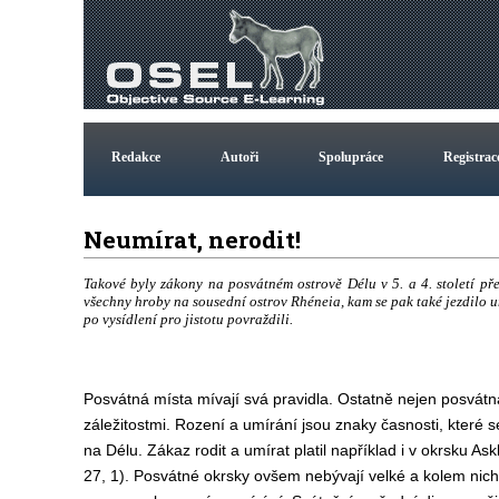
Redakce
Autoři
Spolupráce
Registrac
Neumírat, nerodit!
Takové byly zákony na posvátném ostrově Délu v 5. a 4. století pře
všechny hroby na sousední ostrov Rhéneia, kam se pak také jezdilo um
po vysídlení pro jistotu povraždili.
Posvátná místa mívají svá pravidla. Ostatně nejen posvátná 
záležitostmi. Rození a umírání jsou znaky časnosti, které 
na Délu. Zákaz rodit a umírat platil například i v okrsku A
27, 1). Posvátné okrsky ovšem nebývají velké a kolem nich 