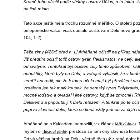
Kromě toho očistil podle věštby i ostrov Délos, a to takto
na jiné místo
.
Tato akce ještě měla trochu rozumné měřítko. O století poz
peloponéské válce, však dostalo očišťování Délu nové grády
104, 1-2):
Téže zimy [426/5 před n. l.] Athéňané očistili na příkaz ně
Již předtím očistil totiž ostrov tyran Peisistratos, ne celý, a
od svatyně. Tentokrát byl očištěn celý tímto způsobem: Odkl
nebožtíky, které byly na Délu, a veřejně vyhlásili, že v b
zemřít ani rodit, ale že k tomu účelu mají být převáženi n
vzdálena jen tak malý kousek, že samský tyran Polykratés,
mocné loďstvo a ovládal i jiné ostrovy, když se zmocnil i Rh
Délskému a připoutal ji k Délu řetězem. A tenkrát po té oči
poprvé slavnost délie, která se koná vždy jednou za čtyři ro
Athéňané se s Kykladami nemazlili, viz článek
. 
Mélský dialog
mýtem o
,
přestože se tam ony slavnosti kona
Théseově plavbě
Drtivá většina hrobů na Délu, včetně těch už z rané doby 