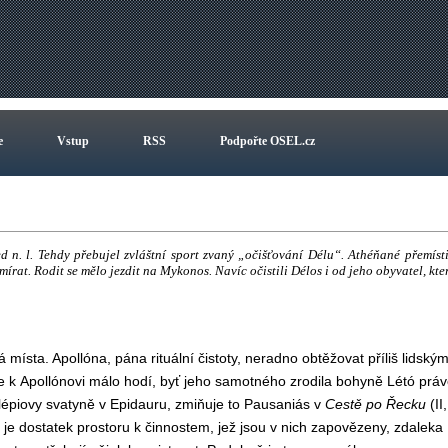
e
Vstup
RSS
Podpořte OSEL.cz
d n. l. Tehdy přebujel zvláštní sport zvaný „očišťování Délu“. Athéňané přemísti
írat. Rodit se mělo jezdit na Mykonos. Navíc očistili Délos i od jeho obyvatel, kte
místa. Apollóna, pána rituální čistoty, neradno obtěžovat příliš lidským
se k Apollónovi málo hodí, byť jeho samotného zrodila bohyně Létó prá
sklépiovy svatyně v Epidauru, zmiňuje to Pausaniás v
Cestě po Řecku
(II,
je dostatek prostoru k činnostem, jež jsou v nich zapovězeny, zdaleka