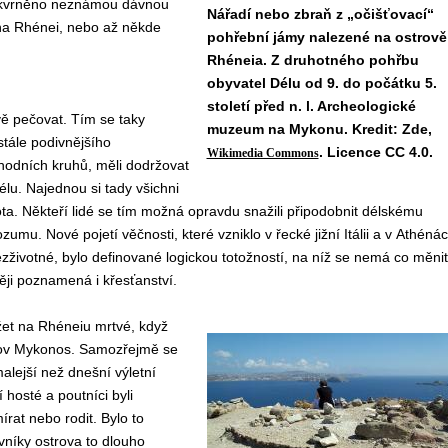
poskvrněno neznámou dávnou
Nářadí nebo zbraň z „očišťovací“
 na Rhénei, nebo až někde
pohřební jámy nalezené na ostrově
Rhéneia. Z druhotného pohřbu
obyvatel Délu od 9. do počátku 5.
století před n. l. Archeologické
vě pečovat. Tím se taky
muzeum na Mykonu. Kredit: Zde,
tále podivnějšího
. Licence CC 4.0.
Wikimedia Commons
hodních kruhů, měli dodržovat
Délu. Najednou si tady všichni
ota. Někteří lidé se tím možná opravdu snažili připodobnit délskému
umu. Nové pojetí věčnosti, které vzniklo v řecké jižní Itálii a v Athéná
ezživotné, bylo definované logickou totožností, na níž se nemá co měnit
ěji poznamená i křesťanství.
žet na Rhéneiu mrtvé, když
strov Mykonos. Samozřejmě se
alejší než dnešní výletní
 hosté a poutníci byli
írat nebo rodit. Bylo to
níky ostrova to dlouho