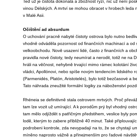
Teď už je čistota dokonalá a zbožnost ryzí, nic už není 
vinou Délských. A mrtví se mohou obracet v hrobech leda
v Malé Asii.
Očištění ad absurdum
O uchování pracně nabyté čistoty ostrova bylo nutno bedli
vhodně odváděla pozornost od finančních machinací a od s
velkoobchodu. Nově usazení lidé, často z finančních a obc
pravidla nové čistoty, tedy neumírat a nerodit, totiž ne na 
hráli na věčnost, nehybně trvající mimo rámec kolotání živ
vládci, Apollónovi, nebo spíše novým tendencím lidského roz
(Parmenidés, Platón, Aristotelés), bylo totiž bezčasové a b
Tato náhrada zneužité formální logiky za náboženství pozd
Rhéneia se definitivně stala ostrovem mrtvých. Proč převá
tam lze vozit už umírající. A k porodům prý byl vhodný o
tam mělo odjíždět s patřičným předstihem, veslice byly pom
lodě, kterým to zabere přibližně 40 minut. Také připlouvající
podrobeni kontrole, zda nevypadají na to, že se chystají um
míněno naprosto vážně a přinejmenším pro řadové návštěv