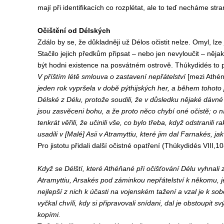
mají při identifikacích co rozplétat, ale to teď necháme str
Očištění od Délských
Zdálo by se, že důkladněji už Délos očistit nelze. Omyl, lze j
Stačilo jejich předkům připsat – nebo jen nevyloučit – něj
být hodni existence na posvátném ostrově. Thúkydidés to po
V příštím létě smlouva o zastavení nepřátelství
[mezi Athén
jeden rok vypršela v době pýthijských her, a během tohoto
Délské z Délu, protože soudili, že v důsledku nějaké dávné v
jsou zasvěceni bohu, a že proto něco chybí oné očistě; o ní
tenkrát věřili, že učinili vše, co bylo třeba, když odstranili 
usadili v [Malé] Asii v Atramyttiu, které jim dal Farnakés, jak
Pro jistotu přidali další očistné opatření (Thúkydidés VIII,10
Když se Délští, které Athéňané při očišťování Délu vyhnali z
Atramyttiu, Arsakés pod záminkou nepřátelství k někomu, je
nejlepší z nich k účasti na vojenském tažení a vzal je k so
vyčkal chvíli, kdy si připravovali snídani, dal je obstoupit 
kopími.