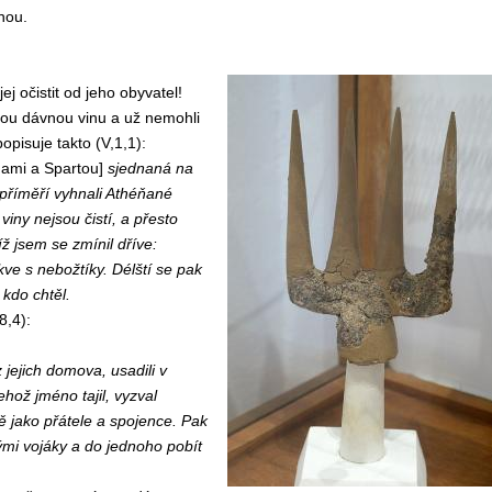
anou.
ej očistit od jeho obyvatel!
akou dávnou vinu a už nemohli
pisuje takto (V,1,1):
ami a Spartou]
sjednaná na
 příměří vyhnali Athéňané
iny nejsou čistí, a přesto
ž jsem se zmínil dříve:
rakve s nebožtíky. Délští se pak
 kdo chtěl.
8,4):
 jejich domova, usadili v
hož jméno tajil, vyzval
bě jako přátele a spojence. Pak
svými vojáky a do jednoho pobít