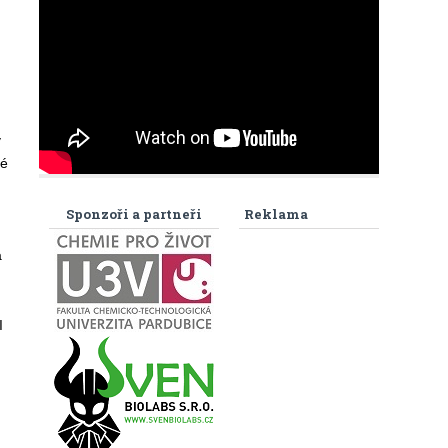
y
vé
Sponzoři a partneři
Reklama
á
I