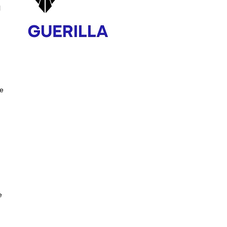
l
e
e