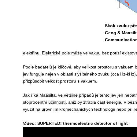
Skok zvuku pře
Geng & Maasilt
Communication
elektřinu. Elektrické pole může ve vakuu bez potíží existo
Podle badatelů je klíčové, aby velikost prostoru s vakue
jev funguje nejen v oblasti slyšitelného zvuku (cca Hz-kHz)
přizpůsobit velkost prostoru s vakuem.
Jak říká Maasilta, ve většině případů je tento jev jen nepa
stoprocentní účinností, aniž by ztratila část energie. V běž
využít na úrovni mikromechanických technologií nebo při re
Video:
SUPERTED: thermoelectric detector of light