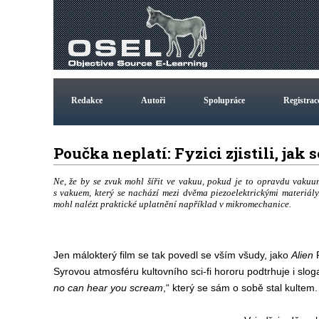
Redakce
Autoři
Spolupráce
Registrac
Poučka neplatí: Fyzici zjistili, j
Ne, že by se zvuk mohl šířit ve vakuu, pokud je to opravdu vaku
s vakuem, který se nachází mezi dvěma piezoelektrickými materiá
mohl nalézt praktické uplatnění například v mikromechanice.
Jen málokterý film se tak povedl se vším všudy, jako
Alien
Syrovou atmosféru kultovního sci-fi hororu podtrhuje i sloga
no can hear you scream
,“ který se sám o sobě stal kultem.