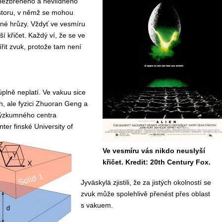
 bezbřehého a nevlídného
toru, v němž se mohou
vné hrůzy.
Vždyť ve vesmíru
í křičet. Každý ví, že se ve
it zvuk, protože tam není
plně neplatí. Ve vakuu sice
h, ale fyzici Zhuoran Geng a
 výzkumného centra
er finské University of
Ve vesmíru vás nikdo neuslyší
křičet. Kredit: 20th Century Fox.
Jyväskylä zjistili, že za jistých okolností se
zvuk může spolehlivě přenést přes oblast
s vakuem.