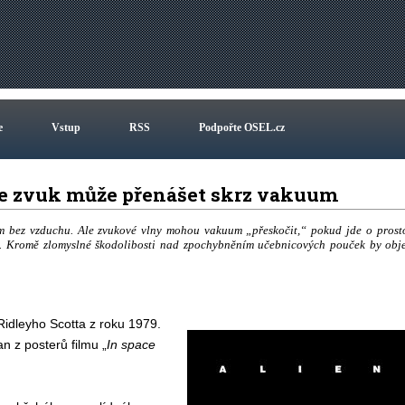
e
Vstup
RSS
Podpořte OSEL.cz
ak se zvuk může přenášet skrz vakuum
um bez vzduchu. Ale zvukové vlny mohou vakuum „přeskočit,“ pokud jde o prost
ly. Kromě zlomyslné škodolibosti nad zpochybněním učebnicových pouček by obj
Ridleyho Scotta z roku 1979.
n z posterů filmu „
In space