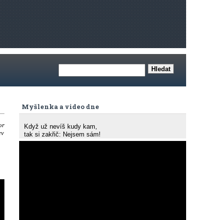
Myšlenka a video dne
or
Když už nevíš kudy kam,
ev
tak si zakřič: Nejsem sám!