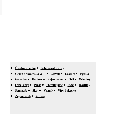
Úvodní stránka
Behavioralni vědy
Česká a slovenská vě…
Člověk
Evoluce
Fyzika
Genetika
Kabinet
Nejen vědou
Osli
Osloviny
Ovce, kozy
Prase
Přečetli jsme
Ptáci
Rostliny
Semináře
Skot
Vesmír
Viry, bakterie
Zajímavosti
Zdraví