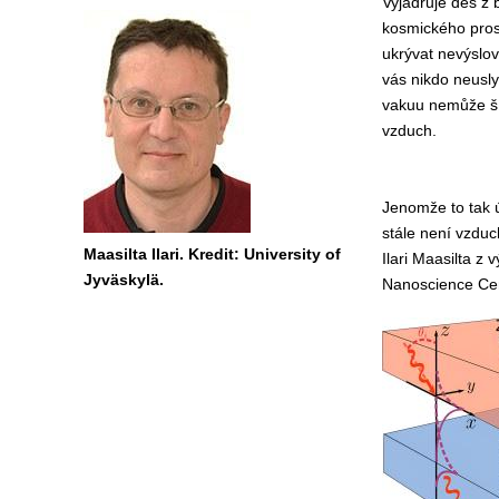
Vyjadřuje děs z
kosmického pros
ukrývat nevýslo
vás nikdo neuslyš
vakuu nemůže šíř
vzduch.
Jenomže to tak ú
stále není vzduc
Maasilta Ilari. Kredit: University of
Ilari Maasilta z
Jyväskylä.
Nanoscience Cent