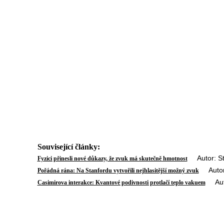
Související články:
Autor: Sta
Fyzici přinesli nové důkazy, že zvuk má skutečně hmotnost
Autor: 
Pořádná rána: Na Stanfordu vytvořili nejhlasitější možný zvuk
Autor
Casimirova interakce: Kvantové podivnosti protlačí teplo vakuem