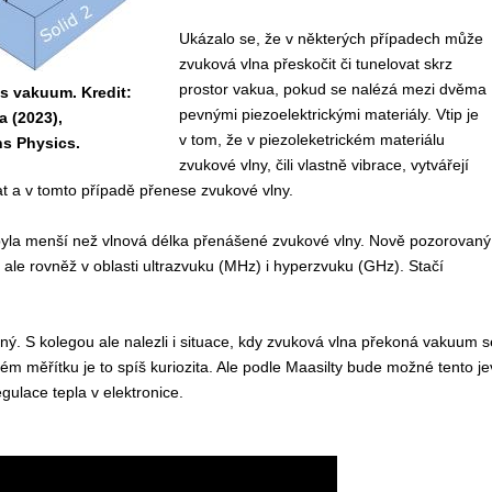
Ukázalo se, že v některých případech může
zvuková vlna přeskočit či tunelovat skrz
prostor vakua, pokud se nalézá mezi dvěma
s vakuum. Kredit:
pevnými piezoelektrickými materiály. Vtip je
a (2023),
v tom, že v piezoleketrickém materiálu
s Physics.
zvukové vlny, čili vlastně vibrace, vytvářejí
vat a v tomto případě přenese zvukové vlny.
m byla menší než vlnová délka přenášené zvukové vlny. Nově pozorovaný
, ale rovněž v oblasti ultrazvuku (MHz) i hyperzvuku (GHz). Stačí
trný. S kolegou ale nalezli i situace, kdy zvuková vlna překoná vakuum s
ném měřítku je to spíš kuriozita. Ale podle Maasilty bude možné tento je
gulace tepla v elektronice.